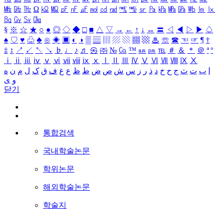
㎒
㎓
㎔
Ω
㏀
㏁
㎊
㎋
㎌
㏖
㏅
㎭
㎮
㎯
㏛
㎩
㎪
㎫
㎬
㏝
㏐
㏓
㏃
㏉
㏜
㏆
§
※
☆
★
○
●
◎
◇
◆
□
■
△
▽
→
←
↑
↓
↔
〓
◁
◀
▷
▶
♤
♠
♡
♥
♧
♣
⊙
◈
▣
◐
◑
▒
▤
▥
▨
▧
▦
▩
♨
☏
☎
☜
☞
¶
†
‡
↕
↗
↙
↖
↘
♭
♩
♪
♬
㉿
㈜
№
㏇
™
㏂
㏘
℡
＃
＆
＊
＠
ª
º
ⅰ
ⅱ
ⅲ
ⅳ
ⅴ
ⅵ
ⅶ
ⅷ
ⅸ
ⅹ
Ⅰ
Ⅱ
Ⅲ
Ⅳ
Ⅴ
Ⅵ
Ⅶ
Ⅷ
Ⅸ
Ⅹ
ا
ب
ت
ث
ج
ح
خ
د
ذ
ر
ز
س
ش
ص
ض
ط
ظ
ع
غ
ف
ق
ک
ل
م
ن
ه
و
ی
닫기
통합검색
국내학술논문
학위논문
해외학술논문
학술지