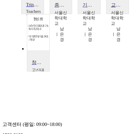
Trinity Primary School, Wolverhampton
종교교과교재연구 및 지도법
기독교 수업설계
교회교육콘텐츠 개발
Teachers
서울신
서울신
서울신
TV
학대학
학대학
학대학
Teachers
교
교
교
TV
남
남
남
은
은
은
경
경
경
창의성계발과 기독교교육
고신대
학교
박
은
숙
고객센터 (평일: 09:00~18:00)