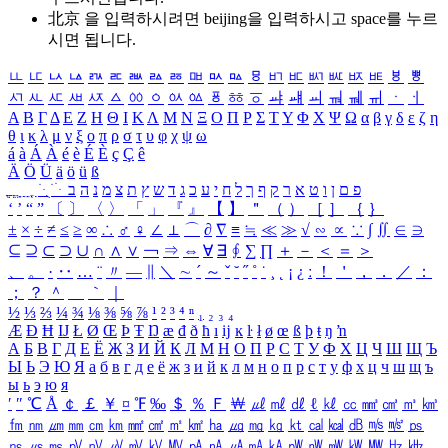
北京 을 입력하시려면
beijing
을 입력하시고 space를 누르
시면 됩니다.
ㅥ
ㅦ
ㅧ
ㅨ
ㅩ
ㅪ
ㅫ
ㅬ
ㅭ
ㅮ
ㅯ
ㅰ
ㅱ
ㅲ
ㅳ
ㅴ
ㅵ
ㅶ
ㅷ
ㅸ
ㅹ
ㅺ
ㅻ
ㅼ
ㅽ
ㅾ
ㅿ
ㆀ
ㆁ
ㆂ
ㆃ
ㆄ
ㆅ
ㆆ
ㆇ
ㆈ
ㆉ
ㆊ
ㆋ
ㆌ
ㆍ
ㆎ
Α
Β
Γ
Δ
Ε
Ζ
Η
Θ
Ι
Κ
Λ
Μ
Ν
Ξ
Ο
Π
Ρ
Σ
Τ
Υ
Φ
Χ
Ψ
Ω
α
β
γ
δ
ε
ζ
η
θ
ι
κ
λ
μ
ν
ξ
ο
π
ρ
σ
τ
υ
φ
χ
ψ
ω
á
à
Á
À
é
è
É
È
ç
Ç
ê
Ä
Ö
Ü
ä
ö
ü
ß
ְ
ֳ
ֲ
ֱ
ָ
ַ
ֵ
ֶ
ִ
ֹ
ּ
ֻ
ׂ
ׁ
ּ
ב
ה
נ
מ
צ
ת
ץ
ש
ד
ג
כ
ע
י
ח
ל
ך
ף
ק
ר
א
ט
ו
ן
ם
פ
‘
’
“
”
〔
〕
〈
〉
「
」
『
』
【
】
＂
（
）
［
］
｛
｝
±
×
÷
≠
≤
≥
∞
∴
♂
♀
∠
⊥
⌒
∂
∇
≡
≒
≪
≫
√
∽
∝
∵
∫
∬
∈
∋
⊆
⊇
⊂
⊃
∪
∩
∧
∨
￢
⇒
⇔
∀
∃
∮
∑
∏
＋
－
＜
＝
＞
、
。
·
‥
…
¨
〃
―
∥
＼
∼
´
～
ˇ
˘
˝
˚
˙
¸
˛
¡
¿
ː
！
＇
，
．
／
：
；
？
＾
＿
｀
｜
½
⅓
⅔
¼
¾
⅛
⅜
⅝
⅞
¹
²
³
⁴
ⁿ
₁
₂
₃
₄
Æ
Ð
Ħ
Ĳ
Ł
Ø
Œ
Þ
Ŧ
Ŋ
æ
đ
ð
ħ
ı
ĳ
ĸ
ŀ
ł
ø
œ
ß
þ
ŧ
ŋ
ŉ
А
Б
В
Г
Д
Е
Ё
Ж
З
И
Й
К
Л
М
Н
О
П
Р
С
Т
У
Ф
Х
Ц
Ч
Ш
Щ
Ъ
Ы
Ь
Э
Ю
Я
а
б
в
г
д
е
ё
ж
з
и
й
к
л
м
н
о
п
р
с
т
у
ф
х
ц
ч
ш
щ
ъ
ы
ь
э
ю
я
′
″
℃
Å
￠
￡
￥
¤
℉
‰
＄
％
Ｆ
￦
㎕
㎖
㎗
ℓ
㎘
㏄
㎣
㎤
㎥
㎦
㎙
㎚
㎛
㎜
㎝
㎞
㎟
㎠
㎡
㎢
㏊
㎍
㎎
㎏
㏏
㎈
㎉
㏈
㎧
㎨
㎰
㎱
㎲
㎳
㎴
㎵
㎶
㎷
㎸
㎹
㎀
㎁
㎂
㎃
㎄
㎺
㎻
㎽
㎾
㎿
㎐
㎑