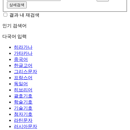
상세검색
결과 내 재검색
인기 검색어
다국어 입력
히라가나
가타카나
중국어
한글고어
그리스문자
프랑스어
독일어
히브리어
괄호기호
학술기호
기술기호
첨자기호
라틴문자
러시아문자