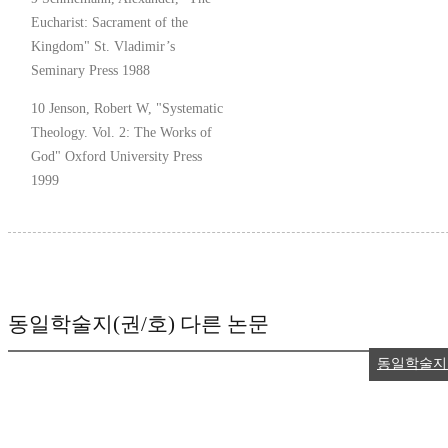
Eucharist: Sacrament of the
Kingdom" St. Vladimir’s
Seminary Press 1988
10 Jenson, Robert W, "Systematic
Theology. Vol. 2: The Works of
God" Oxford University Press
1999
동일학술지(권/호) 다른 논문
동일학술지