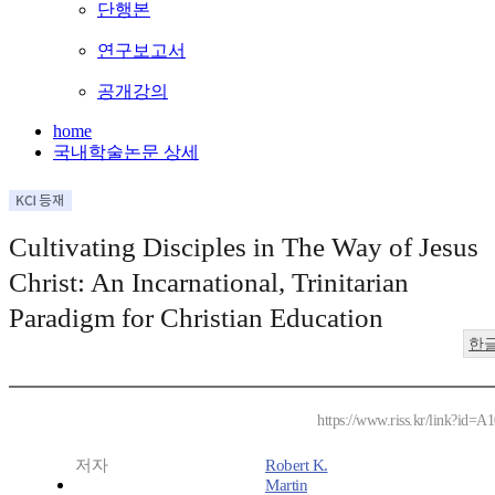
단행본
연구보고서
공개강의
home
국내학술논문 상세
Cultivating Disciples in The Way of Jesus
Christ: An Incarnational, Trinitarian
Paradigm for Christian Education
한
https://www.riss.kr/link?id=
저자
Robert K.
Martin