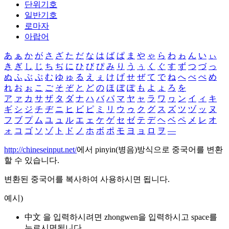
단위기호
일반기호
로마자
아랍어
あ
ぁ
か
が
さ
ざ
た
だ
な
は
ば
ぱ
ま
や
ゃ
ら
わ
ゎ
ん
い
ぃ
き
ぎ
し
じ
ち
ぢ
に
ひ
び
ぴ
み
り
う
ぅ
く
ぐ
す
ず
つ
づ
っ
ぬ
ふ
ぶ
ぷ
む
ゆ
ゅ
る
え
ぇ
け
げ
せ
ぜ
て
で
ね
へ
べ
ぺ
め
れ
お
ぉ
こ
ご
そ
ぞ
と
ど
の
ほ
ぼ
ぽ
も
よ
ょ
ろ
を
ア
ァ
カ
サ
ザ
タ
ダ
ナ
ハ
バ
パ
マ
ヤ
ャ
ラ
ワ
ヮ
ン
イ
ィ
キ
ギ
シ
ジ
チ
ヂ
ニ
ヒ
ビ
ピ
ミ
リ
ウ
ゥ
ク
グ
ス
ズ
ツ
ヅ
ッ
ヌ
フ
ブ
プ
ム
ユ
ュ
ル
エ
ェ
ケ
ゲ
セ
ゼ
テ
デ
ヘ
ベ
ペ
メ
レ
オ
ォ
コ
ゴ
ソ
ゾ
ト
ド
ノ
ホ
ボ
ポ
モ
ヨ
ョ
ロ
ヲ
―
http://chineseinput.net/
에서 pinyin(병음)방식으로 중국어를 변환
할 수 있습니다.
변환된 중국어를 복사하여 사용하시면 됩니다.
예시)
中文 을 입력하시려면
zhongwen
을 입력하시고 space를
누르시면됩니다.