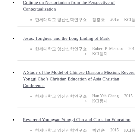
Critique on Nestorianism from the Perspective of
Contextualization
2015
한세대학교 영산신학연구소
정흥호
KCI
Jesus, Tongues, and the Long Ending of Mark
Robert P. Menzies
201
한세대학교 영산신학연구소
KCI등재
A Study of the Model of Chinese Diaspora Mission: Rever
Yonggi Cho’s Christian Education of Asia Christian
Conference
Han Yeh Chang
2015
한세대학교 영산신학연구소
KCI등재
Reverend Youngsan Yonggi Cho and Christian Education
2015
한세대학교 영산신학연구소
박경순
KCI