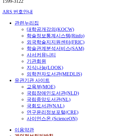
1599-3122
ARS 번호안내
관련누리집
대학공개강의(KOCW)
학술정보통계시스템(Rinfo)
외국학술지지원센터(FRIC)
학술관계분석서비스(SAM)
사서커뮤니티
기관회원
지식나눔(LOOK)
의학전자도서관(MEDLIS)
유관기관 사이트
교육부(MOE)
국립장애인도서관(NLD)
국립중앙도서관(NL)
국회도서관(NAL)
연구윤리정보포털(CRE)
사이언스온 (ScienceON)
이용약관