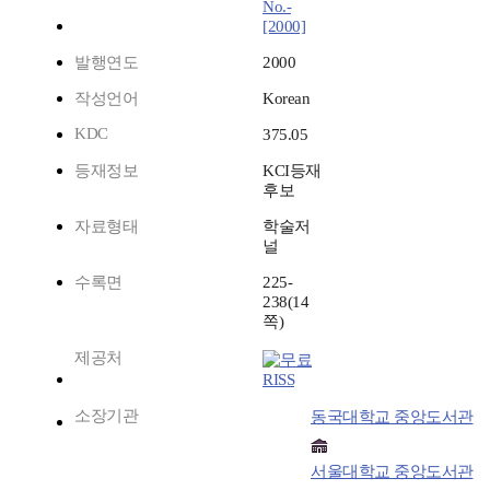
No.-
[2000]
발행연도
2000
작성언어
Korean
KDC
375.05
등재정보
KCI등재
후보
자료형태
학술저
널
수록면
225-
238(14
쪽)
제공처
RISS
소장기관
동국대학교 중앙도서관
서울대학교 중앙도서관