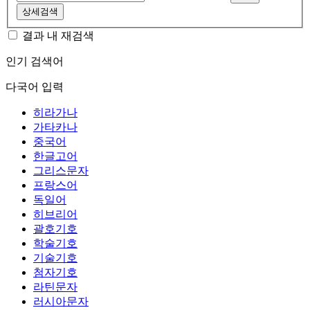
상세검색
결과 내 재검색
인기 검색어
다국어 입력
히라가나
가타카나
중국어
한글고어
그리스문자
프랑스어
독일어
히브리어
괄호기호
학술기호
기술기호
첨자기호
라틴문자
러시아문자