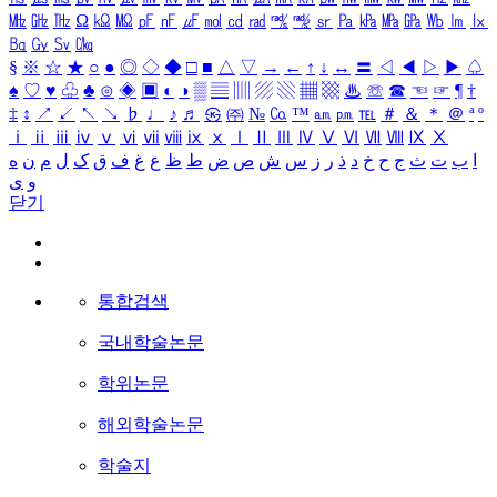
㎒
㎓
㎔
Ω
㏀
㏁
㎊
㎋
㎌
㏖
㏅
㎭
㎮
㎯
㏛
㎩
㎪
㎫
㎬
㏝
㏐
㏓
㏃
㏉
㏜
㏆
§
※
☆
★
○
●
◎
◇
◆
□
■
△
▽
→
←
↑
↓
↔
〓
◁
◀
▷
▶
♤
♠
♡
♥
♧
♣
⊙
◈
▣
◐
◑
▒
▤
▥
▨
▧
▦
▩
♨
☏
☎
☜
☞
¶
†
‡
↕
↗
↙
↖
↘
♭
♩
♪
♬
㉿
㈜
№
㏇
™
㏂
㏘
℡
＃
＆
＊
＠
ª
º
ⅰ
ⅱ
ⅲ
ⅳ
ⅴ
ⅵ
ⅶ
ⅷ
ⅸ
ⅹ
Ⅰ
Ⅱ
Ⅲ
Ⅳ
Ⅴ
Ⅵ
Ⅶ
Ⅷ
Ⅸ
Ⅹ
ا
ب
ت
ث
ج
ح
خ
د
ذ
ر
ز
س
ش
ص
ض
ط
ظ
ع
غ
ف
ق
ک
ل
م
ن
ه
و
ی
닫기
통합검색
국내학술논문
학위논문
해외학술논문
학술지