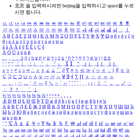
北京 을 입력하시려면
beijing
을 입력하시고 space를 누르
시면 됩니다.
ㅥ
ㅦ
ㅧ
ㅨ
ㅩ
ㅪ
ㅫ
ㅬ
ㅭ
ㅮ
ㅯ
ㅰ
ㅱ
ㅲ
ㅳ
ㅴ
ㅵ
ㅶ
ㅷ
ㅸ
ㅹ
ㅺ
ㅻ
ㅼ
ㅽ
ㅾ
ㅿ
ㆀ
ㆁ
ㆂ
ㆃ
ㆄ
ㆅ
ㆆ
ㆇ
ㆈ
ㆉ
ㆊ
ㆋ
ㆌ
ㆍ
ㆎ
Α
Β
Γ
Δ
Ε
Ζ
Η
Θ
Ι
Κ
Λ
Μ
Ν
Ξ
Ο
Π
Ρ
Σ
Τ
Υ
Φ
Χ
Ψ
Ω
α
β
γ
δ
ε
ζ
η
θ
ι
κ
λ
μ
ν
ξ
ο
π
ρ
σ
τ
υ
φ
χ
ψ
ω
á
à
Á
À
é
è
É
È
ç
Ç
ê
Ä
Ö
Ü
ä
ö
ü
ß
ְ
ֳ
ֲ
ֱ
ָ
ַ
ֵ
ֶ
ִ
ֹ
ּ
ֻ
ׂ
ׁ
ּ
ב
ה
נ
מ
צ
ת
ץ
ש
ד
ג
כ
ע
י
ח
ל
ך
ף
ק
ר
א
ט
ו
ן
ם
פ
‘
’
“
”
〔
〕
〈
〉
「
」
『
』
【
】
＂
（
）
［
］
｛
｝
±
×
÷
≠
≤
≥
∞
∴
♂
♀
∠
⊥
⌒
∂
∇
≡
≒
≪
≫
√
∽
∝
∵
∫
∬
∈
∋
⊆
⊇
⊂
⊃
∪
∩
∧
∨
￢
⇒
⇔
∀
∃
∮
∑
∏
＋
－
＜
＝
＞
、
。
·
‥
…
¨
〃
―
∥
＼
∼
´
～
ˇ
˘
˝
˚
˙
¸
˛
¡
¿
ː
！
＇
，
．
／
：
；
？
＾
＿
｀
｜
½
⅓
⅔
¼
¾
⅛
⅜
⅝
⅞
¹
²
³
⁴
ⁿ
₁
₂
₃
₄
Æ
Ð
Ħ
Ĳ
Ł
Ø
Œ
Þ
Ŧ
Ŋ
æ
đ
ð
ħ
ı
ĳ
ĸ
ŀ
ł
ø
œ
ß
þ
ŧ
ŋ
ŉ
А
Б
В
Г
Д
Е
Ё
Ж
З
И
Й
К
Л
М
Н
О
П
Р
С
Т
У
Ф
Х
Ц
Ч
Ш
Щ
Ъ
Ы
Ь
Э
Ю
Я
а
б
в
г
д
е
ё
ж
з
и
й
к
л
м
н
о
п
р
с
т
у
ф
х
ц
ч
ш
щ
ъ
ы
ь
э
ю
я
′
″
℃
Å
￠
￡
￥
¤
℉
‰
＄
％
Ｆ
￦
㎕
㎖
㎗
ℓ
㎘
㏄
㎣
㎤
㎥
㎦
㎙
㎚
㎛
㎜
㎝
㎞
㎟
㎠
㎡
㎢
㏊
㎍
㎎
㎏
㏏
㎈
㎉
㏈
㎧
㎨
㎰
㎱
㎲
㎳
㎴
㎵
㎶
㎷
㎸
㎹
㎀
㎁
㎂
㎃
㎄
㎺
㎻
㎽
㎾
㎿
㎐
㎑