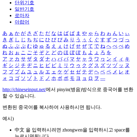
단위기호
일반기호
로마자
아랍어
あ
ぁ
か
が
さ
ざ
た
だ
な
は
ば
ぱ
ま
や
ゃ
ら
わ
ゎ
ん
い
ぃ
き
ぎ
し
じ
ち
ぢ
に
ひ
び
ぴ
み
り
う
ぅ
く
ぐ
す
ず
つ
づ
っ
ぬ
ふ
ぶ
ぷ
む
ゆ
ゅ
る
え
ぇ
け
げ
せ
ぜ
て
で
ね
へ
べ
ぺ
め
れ
お
ぉ
こ
ご
そ
ぞ
と
ど
の
ほ
ぼ
ぽ
も
よ
ょ
ろ
を
ア
ァ
カ
サ
ザ
タ
ダ
ナ
ハ
バ
パ
マ
ヤ
ャ
ラ
ワ
ヮ
ン
イ
ィ
キ
ギ
シ
ジ
チ
ヂ
ニ
ヒ
ビ
ピ
ミ
リ
ウ
ゥ
ク
グ
ス
ズ
ツ
ヅ
ッ
ヌ
フ
ブ
プ
ム
ユ
ュ
ル
エ
ェ
ケ
ゲ
セ
ゼ
テ
デ
ヘ
ベ
ペ
メ
レ
オ
ォ
コ
ゴ
ソ
ゾ
ト
ド
ノ
ホ
ボ
ポ
モ
ヨ
ョ
ロ
ヲ
―
http://chineseinput.net/
에서 pinyin(병음)방식으로 중국어를 변환
할 수 있습니다.
변환된 중국어를 복사하여 사용하시면 됩니다.
예시)
中文 을 입력하시려면
zhongwen
을 입력하시고 space를
누르시면됩니다.