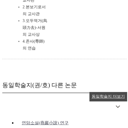
교사관
2.본보기로서
의 교사관
3.오두역거(烏
頭力去)-서원
의 교사상
4.존사(尊師)
의 연습
동일학술지(권/호) 다른 논문
동일학술지 더보기
연암소설(燕巖小說) 연구