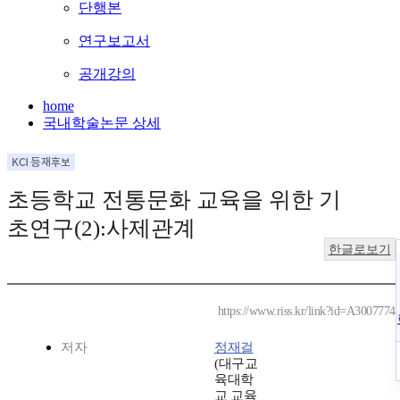
단행본
연구보고서
공개강의
home
국내학술논문 상세
초등학교 전통문화 교육을 위한 기
초연구(2):사제관계
한글로보기
https://www.riss.kr/link?id=A3007774
저자
정재걸
(대구교
육대학
교 교육