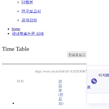
단행본
연구보고서
공개강의
home
국내학술논문 상세
Time Table
한글로보기
https://www.riss.kr/link?id=A102036987
이 자료
저자
편
집
료
부
(편
집
자)