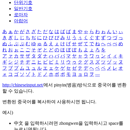
단위기호
일반기호
로마자
아랍어
あ
ぁ
か
が
さ
ざ
た
だ
な
は
ば
ぱ
ま
や
ゃ
ら
わ
ゎ
ん
い
ぃ
き
ぎ
し
じ
ち
ぢ
に
ひ
び
ぴ
み
り
う
ぅ
く
ぐ
す
ず
つ
づ
っ
ぬ
ふ
ぶ
ぷ
む
ゆ
ゅ
る
え
ぇ
け
げ
せ
ぜ
て
で
ね
へ
べ
ぺ
め
れ
お
ぉ
こ
ご
そ
ぞ
と
ど
の
ほ
ぼ
ぽ
も
よ
ょ
ろ
を
ア
ァ
カ
サ
ザ
タ
ダ
ナ
ハ
バ
パ
マ
ヤ
ャ
ラ
ワ
ヮ
ン
イ
ィ
キ
ギ
シ
ジ
チ
ヂ
ニ
ヒ
ビ
ピ
ミ
リ
ウ
ゥ
ク
グ
ス
ズ
ツ
ヅ
ッ
ヌ
フ
ブ
プ
ム
ユ
ュ
ル
エ
ェ
ケ
ゲ
セ
ゼ
テ
デ
ヘ
ベ
ペ
メ
レ
オ
ォ
コ
ゴ
ソ
ゾ
ト
ド
ノ
ホ
ボ
ポ
モ
ヨ
ョ
ロ
ヲ
―
http://chineseinput.net/
에서 pinyin(병음)방식으로 중국어를 변환
할 수 있습니다.
변환된 중국어를 복사하여 사용하시면 됩니다.
예시)
中文 을 입력하시려면
zhongwen
을 입력하시고 space를
누르시면됩니다.