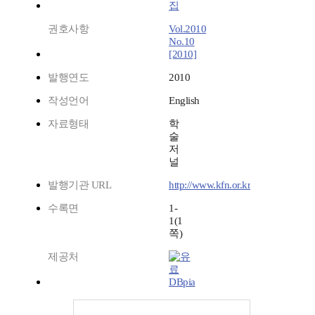
집
권호사항
Vol.2010
No.10
[2010]
발행연도
2010
작성언어
English
자료형태
학
술
저
널
발행기관 URL
http://www.kfn.or.kr
수록면
1-
1(1
쪽)
제공처
DBpia