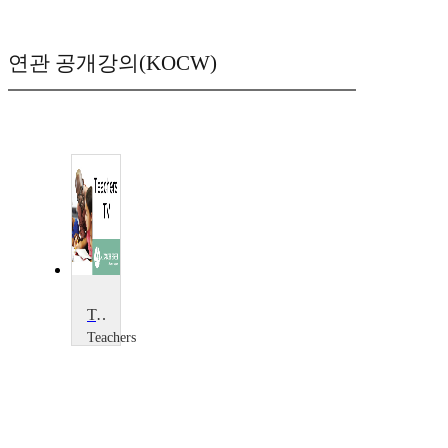
연관 공개강의(KOCW)
Times Table
Teachers
TV
Teachers
TV