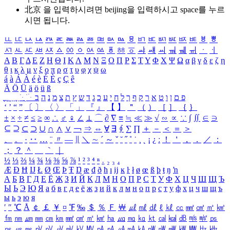
北京 을 입력하시려면
beijing
을 입력하시고 space를 누르
시면 됩니다.
ㅥ
ㅦ
ㅧ
ㅨ
ㅩ
ㅪ
ㅫ
ㅬ
ㅭ
ㅮ
ㅯ
ㅰ
ㅱ
ㅲ
ㅳ
ㅴ
ㅵ
ㅶ
ㅷ
ㅸ
ㅹ
ㅺ
ㅻ
ㅼ
ㅽ
ㅾ
ㅿ
ㆀ
ㆁ
ㆂ
ㆃ
ㆄ
ㆅ
ㆆ
ㆇ
ㆈ
ㆉ
ㆊ
ㆋ
ㆌ
ㆍ
ㆎ
Α
Β
Γ
Δ
Ε
Ζ
Η
Θ
Ι
Κ
Λ
Μ
Ν
Ξ
Ο
Π
Ρ
Σ
Τ
Υ
Φ
Χ
Ψ
Ω
α
β
γ
δ
ε
ζ
η
θ
ι
κ
λ
μ
ν
ξ
ο
π
ρ
σ
τ
υ
φ
χ
ψ
ω
á
à
Á
À
é
è
É
È
ç
Ç
ê
Ä
Ö
Ü
ä
ö
ü
ß
ְ
ֳ
ֲ
ֱ
ָ
ַ
ֵ
ֶ
ִ
ֹ
ּ
ֻ
ׂ
ׁ
ּ
ב
ה
נ
מ
צ
ת
ץ
ש
ד
ג
כ
ע
י
ח
ל
ך
ף
ק
ר
א
ט
ו
ן
ם
פ
‘
’
“
”
〔
〕
〈
〉
「
」
『
』
【
】
＂
（
）
［
］
｛
｝
±
×
÷
≠
≤
≥
∞
∴
♂
♀
∠
⊥
⌒
∂
∇
≡
≒
≪
≫
√
∽
∝
∵
∫
∬
∈
∋
⊆
⊇
⊂
⊃
∪
∩
∧
∨
￢
⇒
⇔
∀
∃
∮
∑
∏
＋
－
＜
＝
＞
、
。
·
‥
…
¨
〃
―
∥
＼
∼
´
～
ˇ
˘
˝
˚
˙
¸
˛
¡
¿
ː
！
＇
，
．
／
：
；
？
＾
＿
｀
｜
½
⅓
⅔
¼
¾
⅛
⅜
⅝
⅞
¹
²
³
⁴
ⁿ
₁
₂
₃
₄
Æ
Ð
Ħ
Ĳ
Ł
Ø
Œ
Þ
Ŧ
Ŋ
æ
đ
ð
ħ
ı
ĳ
ĸ
ŀ
ł
ø
œ
ß
þ
ŧ
ŋ
ŉ
А
Б
В
Г
Д
Е
Ё
Ж
З
И
Й
К
Л
М
Н
О
П
Р
С
Т
У
Ф
Х
Ц
Ч
Ш
Щ
Ъ
Ы
Ь
Э
Ю
Я
а
б
в
г
д
е
ё
ж
з
и
й
к
л
м
н
о
п
р
с
т
у
ф
х
ц
ч
ш
щ
ъ
ы
ь
э
ю
я
′
″
℃
Å
￠
￡
￥
¤
℉
‰
＄
％
Ｆ
￦
㎕
㎖
㎗
ℓ
㎘
㏄
㎣
㎤
㎥
㎦
㎙
㎚
㎛
㎜
㎝
㎞
㎟
㎠
㎡
㎢
㏊
㎍
㎎
㎏
㏏
㎈
㎉
㏈
㎧
㎨
㎰
㎱
㎲
㎳
㎴
㎵
㎶
㎷
㎸
㎹
㎀
㎁
㎂
㎃
㎄
㎺
㎻
㎽
㎾
㎿
㎐
㎑