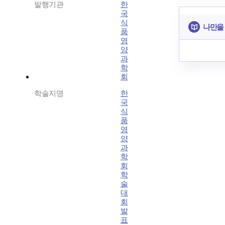
발행기관
한
국
식
나만을
품
영
양
과
학
회
학술지명
한
국
식
품
영
양
과
학
회
학
술
대
회
발
표