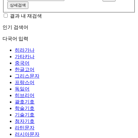
상세검색
결과 내 재검색
인기 검색어
다국어 입력
히라가나
가타카나
중국어
한글고어
그리스문자
프랑스어
독일어
히브리어
괄호기호
학술기호
기술기호
첨자기호
라틴문자
러시아문자