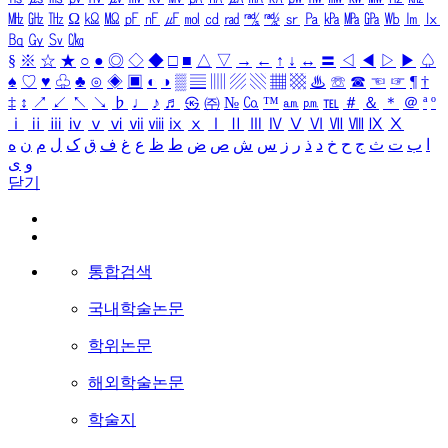
㎒
㎓
㎔
Ω
㏀
㏁
㎊
㎋
㎌
㏖
㏅
㎭
㎮
㎯
㏛
㎩
㎪
㎫
㎬
㏝
㏐
㏓
㏃
㏉
㏜
㏆
§
※
☆
★
○
●
◎
◇
◆
□
■
△
▽
→
←
↑
↓
↔
〓
◁
◀
▷
▶
♤
♠
♡
♥
♧
♣
⊙
◈
▣
◐
◑
▒
▤
▥
▨
▧
▦
▩
♨
☏
☎
☜
☞
¶
†
‡
↕
↗
↙
↖
↘
♭
♩
♪
♬
㉿
㈜
№
㏇
™
㏂
㏘
℡
＃
＆
＊
＠
ª
º
ⅰ
ⅱ
ⅲ
ⅳ
ⅴ
ⅵ
ⅶ
ⅷ
ⅸ
ⅹ
Ⅰ
Ⅱ
Ⅲ
Ⅳ
Ⅴ
Ⅵ
Ⅶ
Ⅷ
Ⅸ
Ⅹ
ا
ب
ت
ث
ج
ح
خ
د
ذ
ر
ز
س
ش
ص
ض
ط
ظ
ع
غ
ف
ق
ک
ل
م
ن
ه
و
ی
닫기
통합검색
국내학술논문
학위논문
해외학술논문
학술지