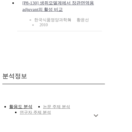
[P8-130] 생쥐모델계에서 장관면역용
adjuvant의 활성 비교
한국식품영양과학회
황윤선
2010
분석정보
활용도 분석
논문 주제 분석
연구자 주제 분석