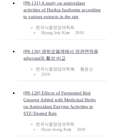
[P8-131] A study on antioxidant
activities of Hizikia fusiforme according
to various extracts in the rats
한국식품영양과학회
Hyang Suk Kim
2010
[P8-130] 생쥐모델계에서 장관면역용
adjuvant의 활성 비교
한국식품영양과학회
황윤선
2010
[P8-128] Effects of Fermented Red
Ginseng Added with Medicinal Herbs
on Antioxidant Enzyme Activities in
STZ-Treated Rats
한국식품영양과학회
Hyun-Jeong Kim
2010