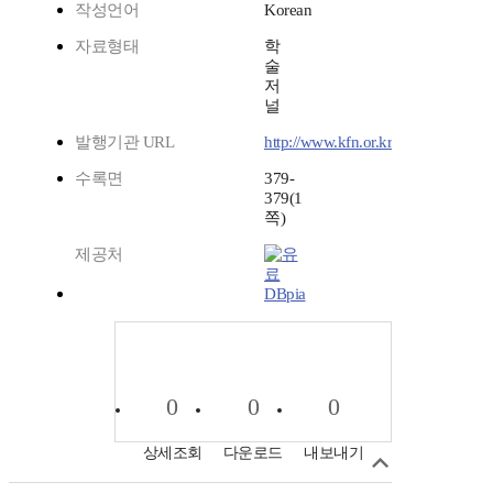
작성언어
Korean
자료형태
학
술
저
널
발행기관 URL
http://www.kfn.or.kr
수록면
379-
379(1
쪽)
제공처
DBpia
0
0
0
상세조회
다운로드
내보내기