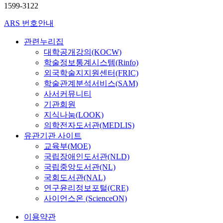
1599-3122
ARS 번호안내
관련누리집
대학공개강의(KOCW)
학술정보통계시스템(Rinfo)
외국학술지지원센터(FRIC)
학술관계분석서비스(SAM)
사서커뮤니티
기관회원
지식나눔(LOOK)
의학전자도서관(MEDLIS)
유관기관 사이트
교육부(MOE)
국립장애인도서관(NLD)
국립중앙도서관(NL)
국회도서관(NAL)
연구윤리정보포털(CRE)
사이언스온 (ScienceON)
이용약관