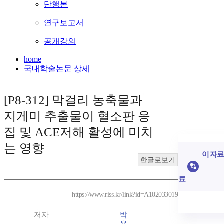
단행본
연구보고서
공개강의
home
국내학술논문 상세
[P8-312] 막걸리 농축물과
지게미 추출물이 혈소판 응
집 및 ACE저해 활성에 미치
는 영향
이 자료
한글로보기
료
https://www.riss.kr/link?id=A102033019
저자
박