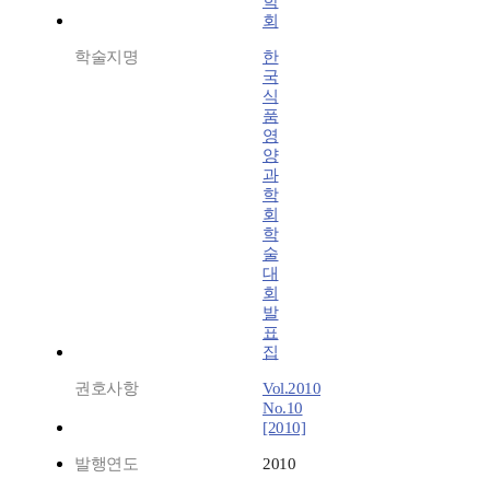
학
회
학술지명
한
국
식
품
영
양
과
학
회
학
술
대
회
발
표
집
권호사항
Vol.2010
No.10
[2010]
발행연도
2010