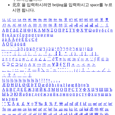
北京 을 입력하시려면
beijing
을 입력하시고 space를 누르
시면 됩니다.
ㅥ
ㅦ
ㅧ
ㅨ
ㅩ
ㅪ
ㅫ
ㅬ
ㅭ
ㅮ
ㅯ
ㅰ
ㅱ
ㅲ
ㅳ
ㅴ
ㅵ
ㅶ
ㅷ
ㅸ
ㅹ
ㅺ
ㅻ
ㅼ
ㅽ
ㅾ
ㅿ
ㆀ
ㆁ
ㆂ
ㆃ
ㆄ
ㆅ
ㆆ
ㆇ
ㆈ
ㆉ
ㆊ
ㆋ
ㆌ
ㆍ
ㆎ
Α
Β
Γ
Δ
Ε
Ζ
Η
Θ
Ι
Κ
Λ
Μ
Ν
Ξ
Ο
Π
Ρ
Σ
Τ
Υ
Φ
Χ
Ψ
Ω
α
β
γ
δ
ε
ζ
η
θ
ι
κ
λ
μ
ν
ξ
ο
π
ρ
σ
τ
υ
φ
χ
ψ
ω
á
à
Á
À
é
è
É
È
ç
Ç
ê
Ä
Ö
Ü
ä
ö
ü
ß
ְ
ֳ
ֲ
ֱ
ָ
ַ
ֵ
ֶ
ִ
ֹ
ּ
ֻ
ׂ
ׁ
ּ
ב
ה
נ
מ
צ
ת
ץ
ש
ד
ג
כ
ע
י
ח
ל
ך
ף
ק
ר
א
ט
ו
ן
ם
פ
‘
’
“
”
〔
〕
〈
〉
「
」
『
』
【
】
＂
（
）
［
］
｛
｝
±
×
÷
≠
≤
≥
∞
∴
♂
♀
∠
⊥
⌒
∂
∇
≡
≒
≪
≫
√
∽
∝
∵
∫
∬
∈
∋
⊆
⊇
⊂
⊃
∪
∩
∧
∨
￢
⇒
⇔
∀
∃
∮
∑
∏
＋
－
＜
＝
＞
、
。
·
‥
…
¨
〃
―
∥
＼
∼
´
～
ˇ
˘
˝
˚
˙
¸
˛
¡
¿
ː
！
＇
，
．
／
：
；
？
＾
＿
｀
｜
½
⅓
⅔
¼
¾
⅛
⅜
⅝
⅞
¹
²
³
⁴
ⁿ
₁
₂
₃
₄
Æ
Ð
Ħ
Ĳ
Ł
Ø
Œ
Þ
Ŧ
Ŋ
æ
đ
ð
ħ
ı
ĳ
ĸ
ŀ
ł
ø
œ
ß
þ
ŧ
ŋ
ŉ
А
Б
В
Г
Д
Е
Ё
Ж
З
И
Й
К
Л
М
Н
О
П
Р
С
Т
У
Ф
Х
Ц
Ч
Ш
Щ
Ъ
Ы
Ь
Э
Ю
Я
а
б
в
г
д
е
ё
ж
з
и
й
к
л
м
н
о
п
р
с
т
у
ф
х
ц
ч
ш
щ
ъ
ы
ь
э
ю
я
′
″
℃
Å
￠
￡
￥
¤
℉
‰
＄
％
Ｆ
￦
㎕
㎖
㎗
ℓ
㎘
㏄
㎣
㎤
㎥
㎦
㎙
㎚
㎛
㎜
㎝
㎞
㎟
㎠
㎡
㎢
㏊
㎍
㎎
㎏
㏏
㎈
㎉
㏈
㎧
㎨
㎰
㎱
㎲
㎳
㎴
㎵
㎶
㎷
㎸
㎹
㎀
㎁
㎂
㎃
㎄
㎺
㎻
㎽
㎾
㎿
㎐
㎑