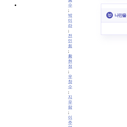
용
수
;
나만을
박
미
라
;
전
민
희
;
황
현
정
;
우
창
수
;
지
우
람
;
이
주