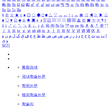
㎒
㎓
㎔
Ω
㏀
㏁
㎊
㎋
㎌
㏖
㏅
㎭
㎮
㎯
㏛
㎩
㎪
㎫
㎬
㏝
㏐
㏓
㏃
㏉
㏜
㏆
§
※
☆
★
○
●
◎
◇
◆
□
■
△
▽
→
←
↑
↓
↔
〓
◁
◀
▷
▶
♤
♠
♡
♥
♧
♣
⊙
◈
▣
◐
◑
▒
▤
▥
▨
▧
▦
▩
♨
☏
☎
☜
☞
¶
†
‡
↕
↗
↙
↖
↘
♭
♩
♪
♬
㉿
㈜
№
㏇
™
㏂
㏘
℡
＃
＆
＊
＠
ª
º
ⅰ
ⅱ
ⅲ
ⅳ
ⅴ
ⅵ
ⅶ
ⅷ
ⅸ
ⅹ
Ⅰ
Ⅱ
Ⅲ
Ⅳ
Ⅴ
Ⅵ
Ⅶ
Ⅷ
Ⅸ
Ⅹ
ا
ب
ت
ث
ج
ح
خ
د
ذ
ر
ز
س
ش
ص
ض
ط
ظ
ع
غ
ف
ق
ک
ل
م
ن
ه
و
ی
닫기
통합검색
국내학술논문
학위논문
해외학술논문
학술지