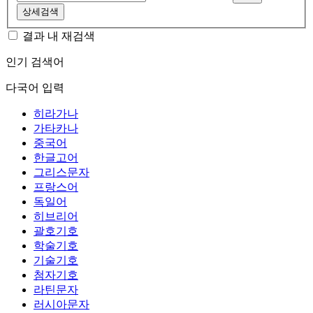
상세검색
결과 내 재검색
인기 검색어
다국어 입력
히라가나
가타카나
중국어
한글고어
그리스문자
프랑스어
독일어
히브리어
괄호기호
학술기호
기술기호
첨자기호
라틴문자
러시아문자