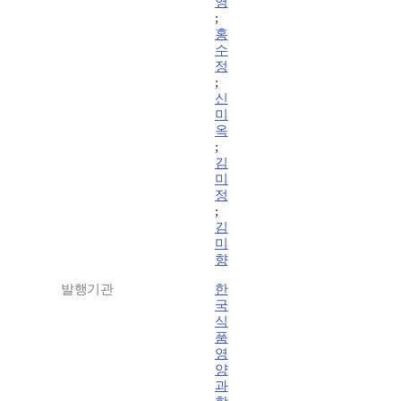
영
;
홍
수
정
;
신
미
옥
;
김
미
정
;
김
미
향
발행기관
한
국
식
품
영
양
과