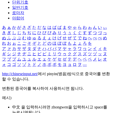
단위기호
일반기호
로마자
아랍어
あ
ぁ
か
が
さ
ざ
た
だ
な
は
ば
ぱ
ま
や
ゃ
ら
わ
ゎ
ん
い
ぃ
き
ぎ
し
じ
ち
ぢ
に
ひ
び
ぴ
み
り
う
ぅ
く
ぐ
す
ず
つ
づ
っ
ぬ
ふ
ぶ
ぷ
む
ゆ
ゅ
る
え
ぇ
け
げ
せ
ぜ
て
で
ね
へ
べ
ぺ
め
れ
お
ぉ
こ
ご
そ
ぞ
と
ど
の
ほ
ぼ
ぽ
も
よ
ょ
ろ
を
ア
ァ
カ
サ
ザ
タ
ダ
ナ
ハ
バ
パ
マ
ヤ
ャ
ラ
ワ
ヮ
ン
イ
ィ
キ
ギ
シ
ジ
チ
ヂ
ニ
ヒ
ビ
ピ
ミ
リ
ウ
ゥ
ク
グ
ス
ズ
ツ
ヅ
ッ
ヌ
フ
ブ
プ
ム
ユ
ュ
ル
エ
ェ
ケ
ゲ
セ
ゼ
テ
デ
ヘ
ベ
ペ
メ
レ
オ
ォ
コ
ゴ
ソ
ゾ
ト
ド
ノ
ホ
ボ
ポ
モ
ヨ
ョ
ロ
ヲ
―
http://chineseinput.net/
에서 pinyin(병음)방식으로 중국어를 변환
할 수 있습니다.
변환된 중국어를 복사하여 사용하시면 됩니다.
예시)
中文 을 입력하시려면
zhongwen
을 입력하시고 space를
누르시면됩니다.