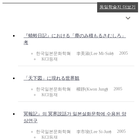
동일학술지 더보기
『蜻蛉日記』における「塵のみ積もるさむしろ」
考
2005
한국일본문화학회
李美淑(Lee Mi-Suk)
KCI등재
「天下図」に現れる世界観
2005
한국일본문화학회
權靜(Kwon Jung)
KCI등재
冥報記』의 冥界説話가 일본설화문학에 수용된 양
상연구
2005
한국일본문화학회
李市埈(Lee Si-Jun)
KCI등재