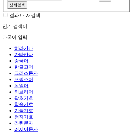
상세검색
결과 내 재검색
인기 검색어
다국어 입력
히라가나
가타카나
중국어
한글고어
그리스문자
프랑스어
독일어
히브리어
괄호기호
학술기호
기술기호
첨자기호
라틴문자
러시아문자