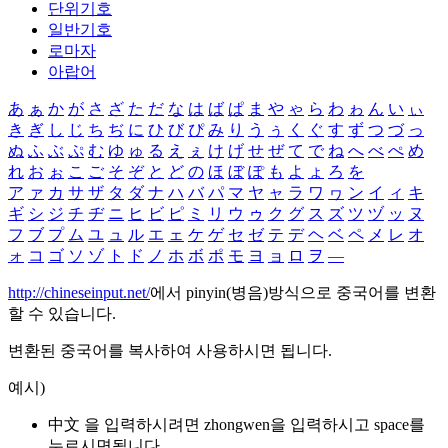
단위기호
일반기호
로마자
아랍어
あ
ぁ
か
が
さ
ざ
た
だ
な
は
ば
ぱ
ま
や
ゃ
ら
わ
ゎ
ん
い
ぃ
き
ぎ
し
じ
ち
ぢ
に
ひ
び
ぴ
み
り
う
ぅ
く
ぐ
す
ず
つ
づ
っ
ぬ
ふ
ぶ
ぷ
む
ゆ
ゅ
る
え
ぇ
け
げ
せ
ぜ
て
で
ね
へ
べ
ぺ
め
れ
お
ぉ
こ
ご
そ
ぞ
と
ど
の
ほ
ぼ
ぽ
も
よ
ょ
ろ
を
ア
ァ
カ
サ
ザ
タ
ダ
ナ
ハ
バ
パ
マ
ヤ
ャ
ラ
ワ
ヮ
ン
イ
ィ
キ
ギ
シ
ジ
チ
ヂ
ニ
ヒ
ビ
ピ
ミ
リ
ウ
ゥ
ク
グ
ス
ズ
ツ
ヅ
ッ
ヌ
フ
ブ
プ
ム
ユ
ュ
ル
エ
ェ
ケ
ゲ
セ
ゼ
テ
デ
ヘ
ベ
ペ
メ
レ
オ
ォ
コ
ゴ
ソ
ゾ
ト
ド
ノ
ホ
ボ
ポ
モ
ヨ
ョ
ロ
ヲ
―
http://chineseinput.net/
에서 pinyin(병음)방식으로 중국어를 변환
할 수 있습니다.
변환된 중국어를 복사하여 사용하시면 됩니다.
예시)
中文 을 입력하시려면
zhongwen
을 입력하시고 space를
누르시면됩니다.