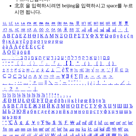
北京 을 입력하시려면
beijing
을 입력하시고 space를 누르
시면 됩니다.
ㅥ
ㅦ
ㅧ
ㅨ
ㅩ
ㅪ
ㅫ
ㅬ
ㅭ
ㅮ
ㅯ
ㅰ
ㅱ
ㅲ
ㅳ
ㅴ
ㅵ
ㅶ
ㅷ
ㅸ
ㅹ
ㅺ
ㅻ
ㅼ
ㅽ
ㅾ
ㅿ
ㆀ
ㆁ
ㆂ
ㆃ
ㆄ
ㆅ
ㆆ
ㆇ
ㆈ
ㆉ
ㆊ
ㆋ
ㆌ
ㆍ
ㆎ
Α
Β
Γ
Δ
Ε
Ζ
Η
Θ
Ι
Κ
Λ
Μ
Ν
Ξ
Ο
Π
Ρ
Σ
Τ
Υ
Φ
Χ
Ψ
Ω
α
β
γ
δ
ε
ζ
η
θ
ι
κ
λ
μ
ν
ξ
ο
π
ρ
σ
τ
υ
φ
χ
ψ
ω
á
à
Á
À
é
è
É
È
ç
Ç
ê
Ä
Ö
Ü
ä
ö
ü
ß
ְ
ֳ
ֲ
ֱ
ָ
ַ
ֵ
ֶ
ִ
ֹ
ּ
ֻ
ׂ
ׁ
ּ
ב
ה
נ
מ
צ
ת
ץ
ש
ד
ג
כ
ע
י
ח
ל
ך
ף
ק
ר
א
ט
ו
ן
ם
פ
‘
’
“
”
〔
〕
〈
〉
「
」
『
』
【
】
＂
（
）
［
］
｛
｝
±
×
÷
≠
≤
≥
∞
∴
♂
♀
∠
⊥
⌒
∂
∇
≡
≒
≪
≫
√
∽
∝
∵
∫
∬
∈
∋
⊆
⊇
⊂
⊃
∪
∩
∧
∨
￢
⇒
⇔
∀
∃
∮
∑
∏
＋
－
＜
＝
＞
、
。
·
‥
…
¨
〃
―
∥
＼
∼
´
～
ˇ
˘
˝
˚
˙
¸
˛
¡
¿
ː
！
＇
，
．
／
：
；
？
＾
＿
｀
｜
½
⅓
⅔
¼
¾
⅛
⅜
⅝
⅞
¹
²
³
⁴
ⁿ
₁
₂
₃
₄
Æ
Ð
Ħ
Ĳ
Ł
Ø
Œ
Þ
Ŧ
Ŋ
æ
đ
ð
ħ
ı
ĳ
ĸ
ŀ
ł
ø
œ
ß
þ
ŧ
ŋ
ŉ
А
Б
В
Г
Д
Е
Ё
Ж
З
И
Й
К
Л
М
Н
О
П
Р
С
Т
У
Ф
Х
Ц
Ч
Ш
Щ
Ъ
Ы
Ь
Э
Ю
Я
а
б
в
г
д
е
ё
ж
з
и
й
к
л
м
н
о
п
р
с
т
у
ф
х
ц
ч
ш
щ
ъ
ы
ь
э
ю
я
′
″
℃
Å
￠
￡
￥
¤
℉
‰
＄
％
Ｆ
￦
㎕
㎖
㎗
ℓ
㎘
㏄
㎣
㎤
㎥
㎦
㎙
㎚
㎛
㎜
㎝
㎞
㎟
㎠
㎡
㎢
㏊
㎍
㎎
㎏
㏏
㎈
㎉
㏈
㎧
㎨
㎰
㎱
㎲
㎳
㎴
㎵
㎶
㎷
㎸
㎹
㎀
㎁
㎂
㎃
㎄
㎺
㎻
㎽
㎾
㎿
㎐
㎑