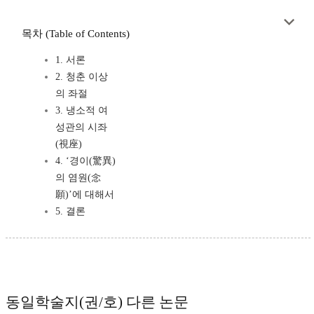
목차 (Table of Contents)
1. 서론
2. 청춘 이상
의 좌절
3. 냉소적 여
성관의 시좌
(視座)
4. ‘경이(驚異)
의 염원(念
願)’에 대해서
5. 결론
동일학술지(권/호) 다른 논문