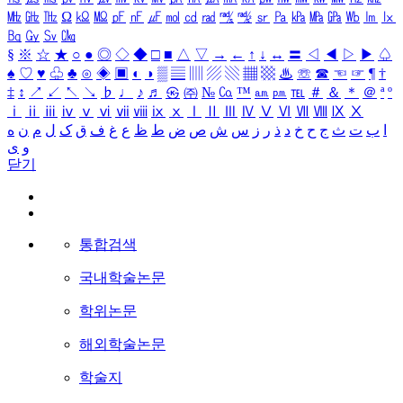
㎒
㎓
㎔
Ω
㏀
㏁
㎊
㎋
㎌
㏖
㏅
㎭
㎮
㎯
㏛
㎩
㎪
㎫
㎬
㏝
㏐
㏓
㏃
㏉
㏜
㏆
§
※
☆
★
○
●
◎
◇
◆
□
■
△
▽
→
←
↑
↓
↔
〓
◁
◀
▷
▶
♤
♠
♡
♥
♧
♣
⊙
◈
▣
◐
◑
▒
▤
▥
▨
▧
▦
▩
♨
☏
☎
☜
☞
¶
†
‡
↕
↗
↙
↖
↘
♭
♩
♪
♬
㉿
㈜
№
㏇
™
㏂
㏘
℡
＃
＆
＊
＠
ª
º
ⅰ
ⅱ
ⅲ
ⅳ
ⅴ
ⅵ
ⅶ
ⅷ
ⅸ
ⅹ
Ⅰ
Ⅱ
Ⅲ
Ⅳ
Ⅴ
Ⅵ
Ⅶ
Ⅷ
Ⅸ
Ⅹ
ا
ب
ت
ث
ج
ح
خ
د
ذ
ر
ز
س
ش
ص
ض
ط
ظ
ع
غ
ف
ق
ک
ل
م
ن
ه
و
ی
닫기
통합검색
국내학술논문
학위논문
해외학술논문
학술지