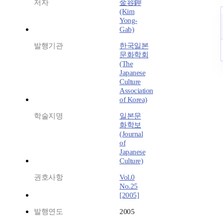
저자
金容鉀
(Kim
Yong-
Gab)
발행기관
한국일본
문화학회
(The
Japanese
Culture
Association
of Korea)
학술지명
일본문
화학보
(Journal
of
Japanese
Culture)
권호사항
Vol.0
No.25
[2005]
발행연도
2005