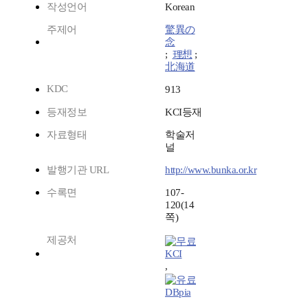
작성언어
Korean
주제어
驚異の
念
;
理想
;
北海道
KDC
913
등재정보
KCI등재
자료형태
학술저
널
발행기관 URL
http://www.bunka.or.kr
수록면
107-
120(14
쪽)
제공처
KCI
,
DBpia