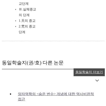
교단계
Ⅲ.실체종교
의 단계
1.天의 종교
2.梵의 종교
단계
동일학술지(권/호) 다른 논문
동일학술지 더보기
양자역학의 <숨은 변수> 개념에 대한 역사비판적
접근