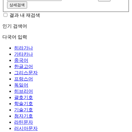
상세검색
결과 내 재검색
인기 검색어
다국어 입력
히라가나
가타카나
중국어
한글고어
그리스문자
프랑스어
독일어
히브리어
괄호기호
학술기호
기술기호
첨자기호
라틴문자
러시아문자