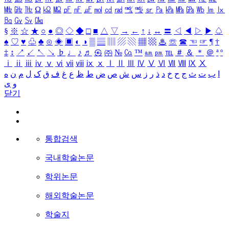
㎒
㎓
㎔
Ω
㏀
㏁
㎊
㎋
㎌
㏖
㏅
㎭
㎮
㎯
㏛
㎩
㎪
㎫
㎬
㏝
㏐
㏓
㏃
㏉
㏜
㏆
§
※
☆
★
○
●
◎
◇
◆
□
■
△
▽
→
←
↑
↓
↔
〓
◁
◀
▷
▶
♤
♠
♡
♥
♧
♣
⊙
◈
▣
◐
◑
▒
▤
▥
▨
▧
▦
▩
♨
☏
☎
☜
☞
¶
†
‡
↕
↗
↙
↖
↘
♭
♩
♪
♬
㉿
㈜
№
㏇
™
㏂
㏘
℡
＃
＆
＊
＠
ª
º
ⅰ
ⅱ
ⅲ
ⅳ
ⅴ
ⅵ
ⅶ
ⅷ
ⅸ
ⅹ
Ⅰ
Ⅱ
Ⅲ
Ⅳ
Ⅴ
Ⅵ
Ⅶ
Ⅷ
Ⅸ
Ⅹ
ا
ب
ت
ث
ج
ح
خ
د
ذ
ر
ز
س
ش
ص
ض
ط
ظ
ع
غ
ف
ق
ک
ل
م
ن
ه
و
ی
닫기
통합검색
국내학술논문
학위논문
해외학술논문
학술지