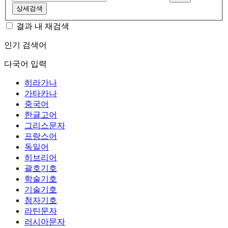
상세검색
결과 내 재검색
인기 검색어
다국어 입력
히라가나
가타카나
중국어
한글고어
그리스문자
프랑스어
독일어
히브리어
괄호기호
학술기호
기술기호
첨자기호
라틴문자
러시아문자