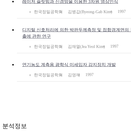
레이저 슬릿빔과 신경망을 이용한 3차원 영상인식
1997
한국정밀공학회
김병갑(Byeong-Gab Kim)
디지털 신호처리에 의한 박판두께측정 및 접합경계면의
출에 관한 연구
1997
한국정밀공학회
김재열(Jea Yeol Kim)
연기농도 계측용 광학식 미세입자 감지장치 개발
1997
한국정밀공학회
김영재
분석정보