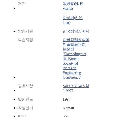
저자
왕한흥(H. H.
Wang)
;
한성현(S. H.
Han)
발행기관
한국정밀공학회
학술지명
한국정밀공학회
학술발표대회
논문집
(Proceedings of
the Korean
Society of
Precision
Engineering
Conference)
권호사항
Vol.1997 No.5월
[1997]
발행연도
1997
작성언어
Korean
KDC
550