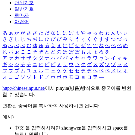
단위기호
일반기호
로마자
아랍어
あ
ぁ
か
が
さ
ざ
た
だ
な
は
ば
ぱ
ま
や
ゃ
ら
わ
ゎ
ん
い
ぃ
き
ぎ
し
じ
ち
ぢ
に
ひ
び
ぴ
み
り
う
ぅ
く
ぐ
す
ず
つ
づ
っ
ぬ
ふ
ぶ
ぷ
む
ゆ
ゅ
る
え
ぇ
け
げ
せ
ぜ
て
で
ね
へ
べ
ぺ
め
れ
お
ぉ
こ
ご
そ
ぞ
と
ど
の
ほ
ぼ
ぽ
も
よ
ょ
ろ
を
ア
ァ
カ
サ
ザ
タ
ダ
ナ
ハ
バ
パ
マ
ヤ
ャ
ラ
ワ
ヮ
ン
イ
ィ
キ
ギ
シ
ジ
チ
ヂ
ニ
ヒ
ビ
ピ
ミ
リ
ウ
ゥ
ク
グ
ス
ズ
ツ
ヅ
ッ
ヌ
フ
ブ
プ
ム
ユ
ュ
ル
エ
ェ
ケ
ゲ
セ
ゼ
テ
デ
ヘ
ベ
ペ
メ
レ
オ
ォ
コ
ゴ
ソ
ゾ
ト
ド
ノ
ホ
ボ
ポ
モ
ヨ
ョ
ロ
ヲ
―
http://chineseinput.net/
에서 pinyin(병음)방식으로 중국어를 변환
할 수 있습니다.
변환된 중국어를 복사하여 사용하시면 됩니다.
예시)
中文 을 입력하시려면
zhongwen
을 입력하시고 space를
누르시면됩니다.