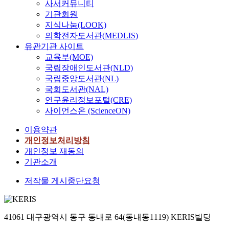
사서커뮤니티
기관회원
지식나눔(LOOK)
의학전자도서관(MEDLIS)
유관기관 사이트
교육부(MOE)
국립장애인도서관(NLD)
국립중앙도서관(NL)
국회도서관(NAL)
연구윤리정보포털(CRE)
사이언스온 (ScienceON)
이용약관
개인정보처리방침
개인정보 재동의
기관소개
저작물 게시중단요청
41061 대구광역시 동구 동내로 64(동내동1119) KERIS빌딩