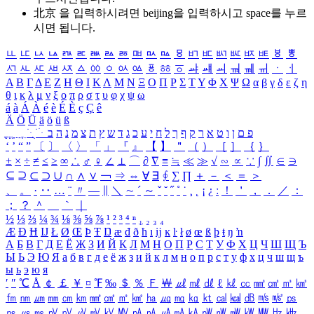
北京 을 입력하시려면
beijing
을 입력하시고 space를 누르
시면 됩니다.
ㅥ
ㅦ
ㅧ
ㅨ
ㅩ
ㅪ
ㅫ
ㅬ
ㅭ
ㅮ
ㅯ
ㅰ
ㅱ
ㅲ
ㅳ
ㅴ
ㅵ
ㅶ
ㅷ
ㅸ
ㅹ
ㅺ
ㅻ
ㅼ
ㅽ
ㅾ
ㅿ
ㆀ
ㆁ
ㆂ
ㆃ
ㆄ
ㆅ
ㆆ
ㆇ
ㆈ
ㆉ
ㆊ
ㆋ
ㆌ
ㆍ
ㆎ
Α
Β
Γ
Δ
Ε
Ζ
Η
Θ
Ι
Κ
Λ
Μ
Ν
Ξ
Ο
Π
Ρ
Σ
Τ
Υ
Φ
Χ
Ψ
Ω
α
β
γ
δ
ε
ζ
η
θ
ι
κ
λ
μ
ν
ξ
ο
π
ρ
σ
τ
υ
φ
χ
ψ
ω
á
à
Á
À
é
è
É
È
ç
Ç
ê
Ä
Ö
Ü
ä
ö
ü
ß
ְ
ֳ
ֲ
ֱ
ָ
ַ
ֵ
ֶ
ִ
ֹ
ּ
ֻ
ׂ
ׁ
ּ
ב
ה
נ
מ
צ
ת
ץ
ש
ד
ג
כ
ע
י
ח
ל
ך
ף
ק
ר
א
ט
ו
ן
ם
פ
‘
’
“
”
〔
〕
〈
〉
「
」
『
』
【
】
＂
（
）
［
］
｛
｝
±
×
÷
≠
≤
≥
∞
∴
♂
♀
∠
⊥
⌒
∂
∇
≡
≒
≪
≫
√
∽
∝
∵
∫
∬
∈
∋
⊆
⊇
⊂
⊃
∪
∩
∧
∨
￢
⇒
⇔
∀
∃
∮
∑
∏
＋
－
＜
＝
＞
、
。
·
‥
…
¨
〃
―
∥
＼
∼
´
～
ˇ
˘
˝
˚
˙
¸
˛
¡
¿
ː
！
＇
，
．
／
：
；
？
＾
＿
｀
｜
½
⅓
⅔
¼
¾
⅛
⅜
⅝
⅞
¹
²
³
⁴
ⁿ
₁
₂
₃
₄
Æ
Ð
Ħ
Ĳ
Ł
Ø
Œ
Þ
Ŧ
Ŋ
æ
đ
ð
ħ
ı
ĳ
ĸ
ŀ
ł
ø
œ
ß
þ
ŧ
ŋ
ŉ
А
Б
В
Г
Д
Е
Ё
Ж
З
И
Й
К
Л
М
Н
О
П
Р
С
Т
У
Ф
Х
Ц
Ч
Ш
Щ
Ъ
Ы
Ь
Э
Ю
Я
а
б
в
г
д
е
ё
ж
з
и
й
к
л
м
н
о
п
р
с
т
у
ф
х
ц
ч
ш
щ
ъ
ы
ь
э
ю
я
′
″
℃
Å
￠
￡
￥
¤
℉
‰
＄
％
Ｆ
￦
㎕
㎖
㎗
ℓ
㎘
㏄
㎣
㎤
㎥
㎦
㎙
㎚
㎛
㎜
㎝
㎞
㎟
㎠
㎡
㎢
㏊
㎍
㎎
㎏
㏏
㎈
㎉
㏈
㎧
㎨
㎰
㎱
㎲
㎳
㎴
㎵
㎶
㎷
㎸
㎹
㎀
㎁
㎂
㎃
㎄
㎺
㎻
㎽
㎾
㎿
㎐
㎑