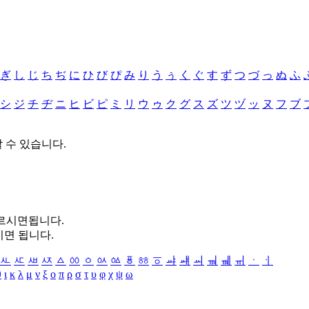
ぎ
し
じ
ち
ぢ
に
ひ
び
ぴ
み
り
う
ぅ
く
ぐ
す
ず
つ
づ
っ
ぬ
ふ
シ
ジ
チ
ヂ
ニ
ヒ
ビ
ピ
ミ
リ
ウ
ゥ
ク
グ
ス
ズ
ツ
ヅ
ッ
ヌ
フ
ブ
할 수 있습니다.
누르시면됩니다.
시면 됩니다.
ㅻ
ㅼ
ㅽ
ㅾ
ㅿ
ㆀ
ㆁ
ㆂ
ㆃ
ㆄ
ㆅ
ㆆ
ㆇ
ㆈ
ㆉ
ㆊ
ㆋ
ㆌ
ㆍ
ㆎ
θ
ι
κ
λ
μ
ν
ξ
ο
π
ρ
σ
τ
υ
φ
χ
ψ
ω