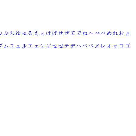
ぶ
ぷ
む
ゆ
ゅ
る
え
ぇ
け
げ
せ
ぜ
て
で
ね
へ
べ
ぺ
め
れ
お
ぉ
プ
ム
ユ
ュ
ル
エ
ェ
ケ
ゲ
セ
ゼ
テ
デ
ヘ
ベ
ペ
メ
レ
オ
ォ
コ
ゴ