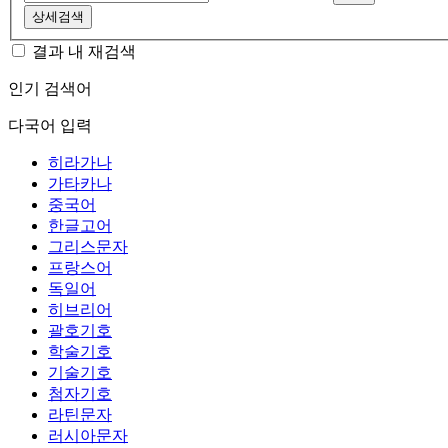
상세검색
결과 내 재검색
인기 검색어
다국어 입력
히라가나
가타카나
중국어
한글고어
그리스문자
프랑스어
독일어
히브리어
괄호기호
학술기호
기술기호
첨자기호
라틴문자
러시아문자