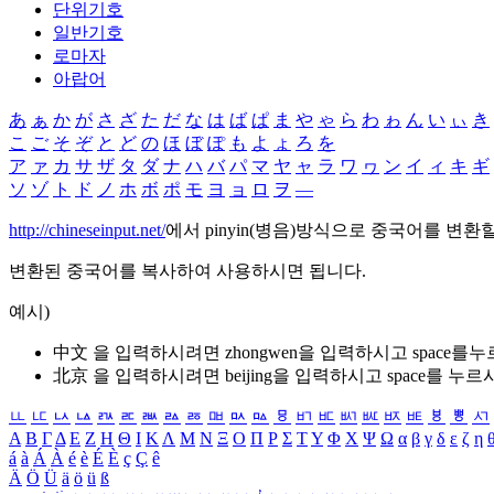
단위기호
일반기호
로마자
아랍어
あ
ぁ
か
が
さ
ざ
た
だ
な
は
ば
ぱ
ま
や
ゃ
ら
わ
ゎ
ん
い
ぃ
き
こ
ご
そ
ぞ
と
ど
の
ほ
ぼ
ぽ
も
よ
ょ
ろ
を
ア
ァ
カ
サ
ザ
タ
ダ
ナ
ハ
バ
パ
マ
ヤ
ャ
ラ
ワ
ヮ
ン
イ
ィ
キ
ギ
ソ
ゾ
ト
ド
ノ
ホ
ボ
ポ
モ
ヨ
ョ
ロ
ヲ
―
http://chineseinput.net/
에서 pinyin(병음)방식으로 중국어를 변환
변환된 중국어를 복사하여 사용하시면 됩니다.
예시)
中文 을 입력하시려면
zhongwen
을 입력하시고 space를
北京 을 입력하시려면
beijing
을 입력하시고 space를 누르
ㅥ
ㅦ
ㅧ
ㅨ
ㅩ
ㅪ
ㅫ
ㅬ
ㅭ
ㅮ
ㅯ
ㅰ
ㅱ
ㅲ
ㅳ
ㅴ
ㅵ
ㅶ
ㅷ
ㅸ
ㅹ
ㅺ
Α
Β
Γ
Δ
Ε
Ζ
Η
Θ
Ι
Κ
Λ
Μ
Ν
Ξ
Ο
Π
Ρ
Σ
Τ
Υ
Φ
Χ
Ψ
Ω
α
β
γ
δ
ε
ζ
η
á
à
Á
À
é
è
É
È
ç
Ç
ê
Ä
Ö
Ü
ä
ö
ü
ß