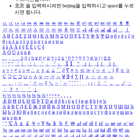
北京 을 입력하시려면
beijing
을 입력하시고 space를 누르
시면 됩니다.
ㅥ
ㅦ
ㅧ
ㅨ
ㅩ
ㅪ
ㅫ
ㅬ
ㅭ
ㅮ
ㅯ
ㅰ
ㅱ
ㅲ
ㅳ
ㅴ
ㅵ
ㅶ
ㅷ
ㅸ
ㅹ
ㅺ
ㅻ
ㅼ
ㅽ
ㅾ
ㅿ
ㆀ
ㆁ
ㆂ
ㆃ
ㆄ
ㆅ
ㆆ
ㆇ
ㆈ
ㆉ
ㆊ
ㆋ
ㆌ
ㆍ
ㆎ
Α
Β
Γ
Δ
Ε
Ζ
Η
Θ
Ι
Κ
Λ
Μ
Ν
Ξ
Ο
Π
Ρ
Σ
Τ
Υ
Φ
Χ
Ψ
Ω
α
β
γ
δ
ε
ζ
η
θ
ι
κ
λ
μ
ν
ξ
ο
π
ρ
σ
τ
υ
φ
χ
ψ
ω
á
à
Á
À
é
è
É
È
ç
Ç
ê
Ä
Ö
Ü
ä
ö
ü
ß
ְ
ֳ
ֲ
ֱ
ָ
ַ
ֵ
ֶ
ִ
ֹ
ּ
ֻ
ׂ
ׁ
ּ
ב
ה
נ
מ
צ
ת
ץ
ש
ד
ג
כ
ע
י
ח
ל
ך
ף
ק
ר
א
ט
ו
ן
ם
פ
‘
’
“
”
〔
〕
〈
〉
「
」
『
』
【
】
＂
（
）
［
］
｛
｝
±
×
÷
≠
≤
≥
∞
∴
♂
♀
∠
⊥
⌒
∂
∇
≡
≒
≪
≫
√
∽
∝
∵
∫
∬
∈
∋
⊆
⊇
⊂
⊃
∪
∩
∧
∨
￢
⇒
⇔
∀
∃
∮
∑
∏
＋
－
＜
＝
＞
、
。
·
‥
…
¨
〃
―
∥
＼
∼
´
～
ˇ
˘
˝
˚
˙
¸
˛
¡
¿
ː
！
＇
，
．
／
：
；
？
＾
＿
｀
｜
½
⅓
⅔
¼
¾
⅛
⅜
⅝
⅞
¹
²
³
⁴
ⁿ
₁
₂
₃
₄
Æ
Ð
Ħ
Ĳ
Ł
Ø
Œ
Þ
Ŧ
Ŋ
æ
đ
ð
ħ
ı
ĳ
ĸ
ŀ
ł
ø
œ
ß
þ
ŧ
ŋ
ŉ
А
Б
В
Г
Д
Е
Ё
Ж
З
И
Й
К
Л
М
Н
О
П
Р
С
Т
У
Ф
Х
Ц
Ч
Ш
Щ
Ъ
Ы
Ь
Э
Ю
Я
а
б
в
г
д
е
ё
ж
з
и
й
к
л
м
н
о
п
р
с
т
у
ф
х
ц
ч
ш
щ
ъ
ы
ь
э
ю
я
′
″
℃
Å
￠
￡
￥
¤
℉
‰
＄
％
Ｆ
￦
㎕
㎖
㎗
ℓ
㎘
㏄
㎣
㎤
㎥
㎦
㎙
㎚
㎛
㎜
㎝
㎞
㎟
㎠
㎡
㎢
㏊
㎍
㎎
㎏
㏏
㎈
㎉
㏈
㎧
㎨
㎰
㎱
㎲
㎳
㎴
㎵
㎶
㎷
㎸
㎹
㎀
㎁
㎂
㎃
㎄
㎺
㎻
㎽
㎾
㎿
㎐
㎑