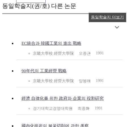
동일학술지(권/호) 다른 논문
동일학술지 더보기
EC統合과 韓國工業의 進出 戰略
1991
京畿大學校 經營大學院
오종근
90年代의 工業經營 戰略
1991
京畿大學校 經營大學院
양봉래
經濟 自律化를 위한 政府와 企業의 役割硏究
1991
경기대학교경영대학원
최종화
國內化崗岩의 불꽃切削에 관한 考察