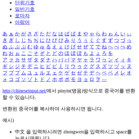
단위기호
일반기호
로마자
아랍어
あ
ぁ
か
が
さ
ざ
た
だ
な
は
ば
ぱ
ま
や
ゃ
ら
わ
ゎ
ん
い
ぃ
き
ぎ
し
じ
ち
ぢ
に
ひ
び
ぴ
み
り
う
ぅ
く
ぐ
す
ず
つ
づ
っ
ぬ
ふ
ぶ
ぷ
む
ゆ
ゅ
る
え
ぇ
け
げ
せ
ぜ
て
で
ね
へ
べ
ぺ
め
れ
お
ぉ
こ
ご
そ
ぞ
と
ど
の
ほ
ぼ
ぽ
も
よ
ょ
ろ
を
ア
ァ
カ
サ
ザ
タ
ダ
ナ
ハ
バ
パ
マ
ヤ
ャ
ラ
ワ
ヮ
ン
イ
ィ
キ
ギ
シ
ジ
チ
ヂ
ニ
ヒ
ビ
ピ
ミ
リ
ウ
ゥ
ク
グ
ス
ズ
ツ
ヅ
ッ
ヌ
フ
ブ
プ
ム
ユ
ュ
ル
エ
ェ
ケ
ゲ
セ
ゼ
テ
デ
ヘ
ベ
ペ
メ
レ
オ
ォ
コ
ゴ
ソ
ゾ
ト
ド
ノ
ホ
ボ
ポ
モ
ヨ
ョ
ロ
ヲ
―
http://chineseinput.net/
에서 pinyin(병음)방식으로 중국어를 변환
할 수 있습니다.
변환된 중국어를 복사하여 사용하시면 됩니다.
예시)
中文 을 입력하시려면
zhongwen
을 입력하시고 space를
누르시면됩니다.