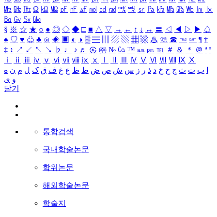
㎒
㎓
㎔
Ω
㏀
㏁
㎊
㎋
㎌
㏖
㏅
㎭
㎮
㎯
㏛
㎩
㎪
㎫
㎬
㏝
㏐
㏓
㏃
㏉
㏜
㏆
§
※
☆
★
○
●
◎
◇
◆
□
■
△
▽
→
←
↑
↓
↔
〓
◁
◀
▷
▶
♤
♠
♡
♥
♧
♣
⊙
◈
▣
◐
◑
▒
▤
▥
▨
▧
▦
▩
♨
☏
☎
☜
☞
¶
†
‡
↕
↗
↙
↖
↘
♭
♩
♪
♬
㉿
㈜
№
㏇
™
㏂
㏘
℡
＃
＆
＊
＠
ª
º
ⅰ
ⅱ
ⅲ
ⅳ
ⅴ
ⅵ
ⅶ
ⅷ
ⅸ
ⅹ
Ⅰ
Ⅱ
Ⅲ
Ⅳ
Ⅴ
Ⅵ
Ⅶ
Ⅷ
Ⅸ
Ⅹ
ا
ب
ت
ث
ج
ح
خ
د
ذ
ر
ز
س
ش
ص
ض
ط
ظ
ع
غ
ف
ق
ک
ل
م
ن
ه
و
ی
닫기
통합검색
국내학술논문
학위논문
해외학술논문
학술지