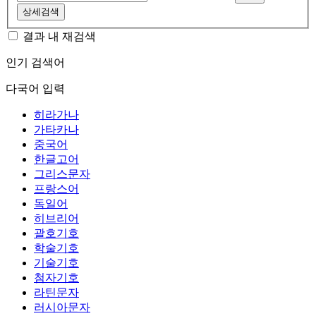
상세검색
결과 내 재검색
인기 검색어
다국어 입력
히라가나
가타카나
중국어
한글고어
그리스문자
프랑스어
독일어
히브리어
괄호기호
학술기호
기술기호
첨자기호
라틴문자
러시아문자