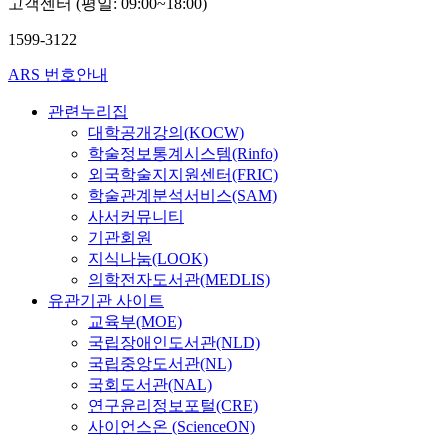
고객센터 (평일: 09:00~18:00)
1599-3122
ARS 번호안내
관련누리집
대학공개강의(KOCW)
학술정보통계시스템(Rinfo)
외국학술지지원센터(FRIC)
학술관계분석서비스(SAM)
사서커뮤니티
기관회원
지식나눔(LOOK)
의학전자도서관(MEDLIS)
유관기관 사이트
교육부(MOE)
국립장애인도서관(NLD)
국립중앙도서관(NL)
국회도서관(NAL)
연구윤리정보포털(CRE)
사이언스온 (ScienceON)