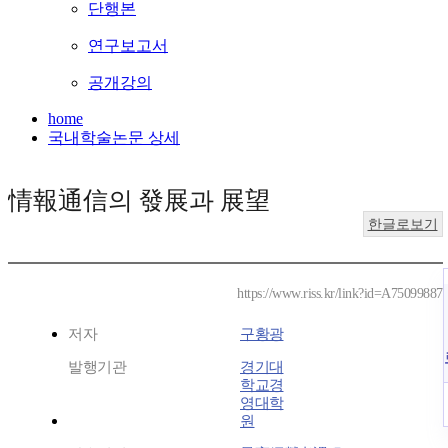
단행본
연구보고서
공개강의
home
국내학술논문 상세
情報通信의 發展과 展望
한글로보기
https://www.riss.kr/link?id=A75099887
저자
구황광
발행기관
경기대
학교경
영대학
원