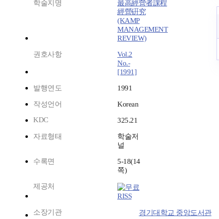
학술지명
最高經營者課程
經營硏究
(KAMP
MANAGEMENT
REVIEW)
권호사항
Vol.2
No.-
[1991]
발행연도
1991
작성언어
Korean
KDC
325.21
자료형태
학술저
널
수록면
5-18(14
쪽)
제공처
RISS
소장기관
경기대학교 중앙도서관