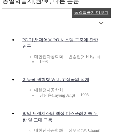
동일학술지(권/호) 다른 논문
동일학술지 더보기
PC 기반 제어용 I/O 시스템 구축에 관한
연구
대한전자공학회
변승현(S.H.Byun)
1998
이동국 결합형 WLL 고정국의 설계
대한전자공학회
1998
장인용(Inyong Jang)
박막 트랜지스터 액정 디스플레이를 위
한 열 교대 구동
대한전자공학회
정우석(W. Chung)