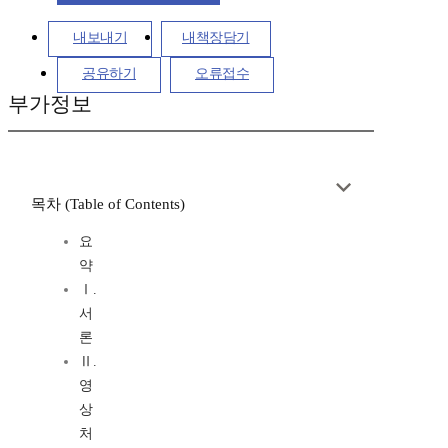
내보내기
내책장담기
공유하기
오류접수
부가정보
목차 (Table of Contents)
요
약
Ⅰ.
서
론
Ⅱ.
영
상
처