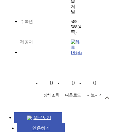
술
저
널
수록면
585-
588(4
쪽)
제공처
DBpia
0
0
0
상세조회
다운로드
내보내기
원문보기
인용하기