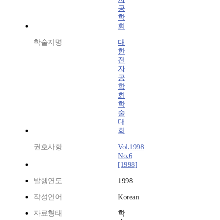
공
학
회
학술지명
대
한
전
자
공
학
회
학
술
대
회
권호사항
Vol.1998
No.6
[1998]
발행연도
1998
작성언어
Korean
자료형태
학