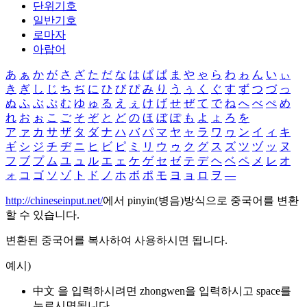
단위기호
일반기호
로마자
아랍어
あ
ぁ
か
が
さ
ざ
た
だ
な
は
ば
ぱ
ま
や
ゃ
ら
わ
ゎ
ん
い
ぃ
き
ぎ
し
じ
ち
ぢ
に
ひ
び
ぴ
み
り
う
ぅ
く
ぐ
す
ず
つ
づ
っ
ぬ
ふ
ぶ
ぷ
む
ゆ
ゅ
る
え
ぇ
け
げ
せ
ぜ
て
で
ね
へ
べ
ぺ
め
れ
お
ぉ
こ
ご
そ
ぞ
と
ど
の
ほ
ぼ
ぽ
も
よ
ょ
ろ
を
ア
ァ
カ
サ
ザ
タ
ダ
ナ
ハ
バ
パ
マ
ヤ
ャ
ラ
ワ
ヮ
ン
イ
ィ
キ
ギ
シ
ジ
チ
ヂ
ニ
ヒ
ビ
ピ
ミ
リ
ウ
ゥ
ク
グ
ス
ズ
ツ
ヅ
ッ
ヌ
フ
ブ
プ
ム
ユ
ュ
ル
エ
ェ
ケ
ゲ
セ
ゼ
テ
デ
ヘ
ベ
ペ
メ
レ
オ
ォ
コ
ゴ
ソ
ゾ
ト
ド
ノ
ホ
ボ
ポ
モ
ヨ
ョ
ロ
ヲ
―
http://chineseinput.net/
에서 pinyin(병음)방식으로 중국어를 변환
할 수 있습니다.
변환된 중국어를 복사하여 사용하시면 됩니다.
예시)
中文 을 입력하시려면
zhongwen
을 입력하시고 space를
누르시면됩니다.