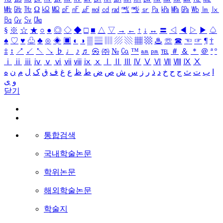
㎒
㎓
㎔
Ω
㏀
㏁
㎊
㎋
㎌
㏖
㏅
㎭
㎮
㎯
㏛
㎩
㎪
㎫
㎬
㏝
㏐
㏓
㏃
㏉
㏜
㏆
§
※
☆
★
○
●
◎
◇
◆
□
■
△
▽
→
←
↑
↓
↔
〓
◁
◀
▷
▶
♤
♠
♡
♥
♧
♣
⊙
◈
▣
◐
◑
▒
▤
▥
▨
▧
▦
▩
♨
☏
☎
☜
☞
¶
†
‡
↕
↗
↙
↖
↘
♭
♩
♪
♬
㉿
㈜
№
㏇
™
㏂
㏘
℡
＃
＆
＊
＠
ª
º
ⅰ
ⅱ
ⅲ
ⅳ
ⅴ
ⅵ
ⅶ
ⅷ
ⅸ
ⅹ
Ⅰ
Ⅱ
Ⅲ
Ⅳ
Ⅴ
Ⅵ
Ⅶ
Ⅷ
Ⅸ
Ⅹ
ا
ب
ت
ث
ج
ح
خ
د
ذ
ر
ز
س
ش
ص
ض
ط
ظ
ع
غ
ف
ق
ک
ل
م
ن
ه
و
ی
닫기
통합검색
국내학술논문
학위논문
해외학술논문
학술지