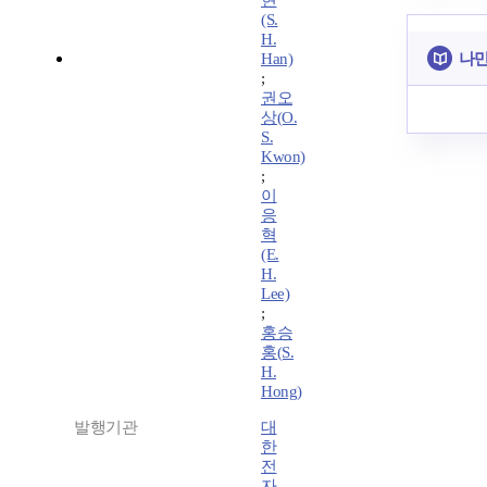
현
(S.
H.
나만
Han)
;
권오
상(O.
S.
Kwon)
;
이
응
혁
(E.
H.
Lee)
;
홍승
홍(S.
H.
Hong)
발행기관
대
한
전
자