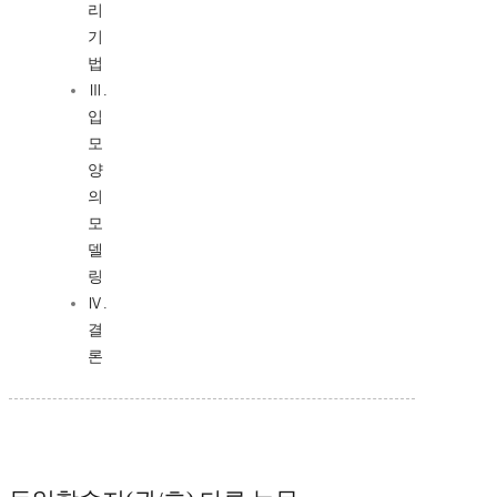
리
기
법
Ⅲ.
입
모
양
의
모
델
링
Ⅳ.
결
론