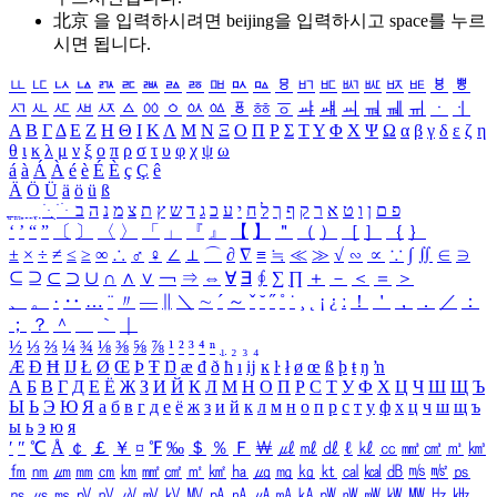
北京 을 입력하시려면
beijing
을 입력하시고 space를 누르
시면 됩니다.
ㅥ
ㅦ
ㅧ
ㅨ
ㅩ
ㅪ
ㅫ
ㅬ
ㅭ
ㅮ
ㅯ
ㅰ
ㅱ
ㅲ
ㅳ
ㅴ
ㅵ
ㅶ
ㅷ
ㅸ
ㅹ
ㅺ
ㅻ
ㅼ
ㅽ
ㅾ
ㅿ
ㆀ
ㆁ
ㆂ
ㆃ
ㆄ
ㆅ
ㆆ
ㆇ
ㆈ
ㆉ
ㆊ
ㆋ
ㆌ
ㆍ
ㆎ
Α
Β
Γ
Δ
Ε
Ζ
Η
Θ
Ι
Κ
Λ
Μ
Ν
Ξ
Ο
Π
Ρ
Σ
Τ
Υ
Φ
Χ
Ψ
Ω
α
β
γ
δ
ε
ζ
η
θ
ι
κ
λ
μ
ν
ξ
ο
π
ρ
σ
τ
υ
φ
χ
ψ
ω
á
à
Á
À
é
è
É
È
ç
Ç
ê
Ä
Ö
Ü
ä
ö
ü
ß
ְ
ֳ
ֲ
ֱ
ָ
ַ
ֵ
ֶ
ִ
ֹ
ּ
ֻ
ׂ
ׁ
ּ
ב
ה
נ
מ
צ
ת
ץ
ש
ד
ג
כ
ע
י
ח
ל
ך
ף
ק
ר
א
ט
ו
ן
ם
פ
‘
’
“
”
〔
〕
〈
〉
「
」
『
』
【
】
＂
（
）
［
］
｛
｝
±
×
÷
≠
≤
≥
∞
∴
♂
♀
∠
⊥
⌒
∂
∇
≡
≒
≪
≫
√
∽
∝
∵
∫
∬
∈
∋
⊆
⊇
⊂
⊃
∪
∩
∧
∨
￢
⇒
⇔
∀
∃
∮
∑
∏
＋
－
＜
＝
＞
、
。
·
‥
…
¨
〃
―
∥
＼
∼
´
～
ˇ
˘
˝
˚
˙
¸
˛
¡
¿
ː
！
＇
，
．
／
：
；
？
＾
＿
｀
｜
½
⅓
⅔
¼
¾
⅛
⅜
⅝
⅞
¹
²
³
⁴
ⁿ
₁
₂
₃
₄
Æ
Ð
Ħ
Ĳ
Ł
Ø
Œ
Þ
Ŧ
Ŋ
æ
đ
ð
ħ
ı
ĳ
ĸ
ŀ
ł
ø
œ
ß
þ
ŧ
ŋ
ŉ
А
Б
В
Г
Д
Е
Ё
Ж
З
И
Й
К
Л
М
Н
О
П
Р
С
Т
У
Ф
Х
Ц
Ч
Ш
Щ
Ъ
Ы
Ь
Э
Ю
Я
а
б
в
г
д
е
ё
ж
з
и
й
к
л
м
н
о
п
р
с
т
у
ф
х
ц
ч
ш
щ
ъ
ы
ь
э
ю
я
′
″
℃
Å
￠
￡
￥
¤
℉
‰
＄
％
Ｆ
￦
㎕
㎖
㎗
ℓ
㎘
㏄
㎣
㎤
㎥
㎦
㎙
㎚
㎛
㎜
㎝
㎞
㎟
㎠
㎡
㎢
㏊
㎍
㎎
㎏
㏏
㎈
㎉
㏈
㎧
㎨
㎰
㎱
㎲
㎳
㎴
㎵
㎶
㎷
㎸
㎹
㎀
㎁
㎂
㎃
㎄
㎺
㎻
㎽
㎾
㎿
㎐
㎑