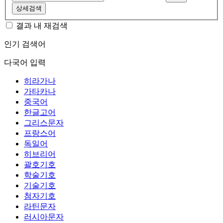
상세검색
결과 내 재검색
인기 검색어
다국어 입력
히라가나
가타카나
중국어
한글고어
그리스문자
프랑스어
독일어
히브리어
괄호기호
학술기호
기술기호
첨자기호
라틴문자
러시아문자