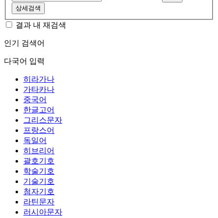
상세검색
결과 내 재검색
인기 검색어
다국어 입력
히라가나
가타카나
중국어
한글고어
그리스문자
프랑스어
독일어
히브리어
괄호기호
학술기호
기술기호
첨자기호
라틴문자
러시아문자