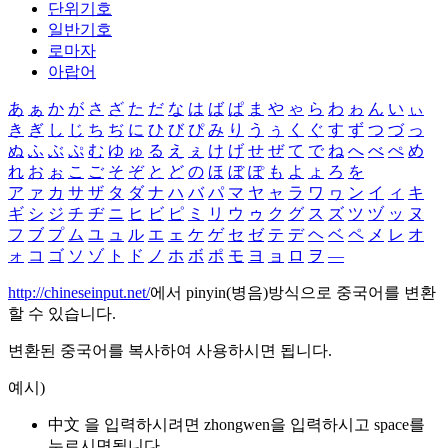
단위기호
일반기호
로마자
아랍어
あ
ぁ
か
が
さ
ざ
た
だ
な
は
ば
ぱ
ま
や
ゃ
ら
わ
ゎ
ん
い
ぃ
き
ぎ
し
じ
ち
ぢ
に
ひ
び
ぴ
み
り
う
ぅ
く
ぐ
す
ず
つ
づ
っ
ぬ
ふ
ぶ
ぷ
む
ゆ
ゅ
る
え
ぇ
け
げ
せ
ぜ
て
で
ね
へ
べ
ぺ
め
れ
お
ぉ
こ
ご
そ
ぞ
と
ど
の
ほ
ぼ
ぽ
も
よ
ょ
ろ
を
ア
ァ
カ
サ
ザ
タ
ダ
ナ
ハ
バ
パ
マ
ヤ
ャ
ラ
ワ
ヮ
ン
イ
ィ
キ
ギ
シ
ジ
チ
ヂ
ニ
ヒ
ビ
ピ
ミ
リ
ウ
ゥ
ク
グ
ス
ズ
ツ
ヅ
ッ
ヌ
フ
ブ
プ
ム
ユ
ュ
ル
エ
ェ
ケ
ゲ
セ
ゼ
テ
デ
ヘ
ベ
ペ
メ
レ
オ
ォ
コ
ゴ
ソ
ゾ
ト
ド
ノ
ホ
ボ
ポ
モ
ヨ
ョ
ロ
ヲ
―
http://chineseinput.net/
에서 pinyin(병음)방식으로 중국어를 변환
할 수 있습니다.
변환된 중국어를 복사하여 사용하시면 됩니다.
예시)
中文 을 입력하시려면
zhongwen
을 입력하시고 space를
누르시면됩니다.