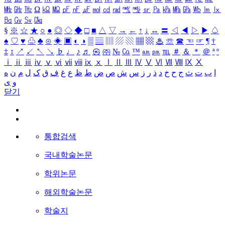
㎒
㎓
㎔
Ω
㏀
㏁
㎊
㎋
㎌
㏖
㏅
㎭
㎮
㎯
㏛
㎩
㎪
㎫
㎬
㏝
㏐
㏓
㏃
㏉
㏜
㏆
§
※
☆
★
○
●
◎
◇
◆
□
■
△
▽
→
←
↑
↓
↔
〓
◁
◀
▷
▶
♤
♠
♡
♥
♧
♣
⊙
◈
▣
◐
◑
▒
▤
▥
▨
▧
▦
▩
♨
☏
☎
☜
☞
¶
†
‡
↕
↗
↙
↖
↘
♭
♩
♪
♬
㉿
㈜
№
㏇
™
㏂
㏘
℡
＃
＆
＊
＠
ª
º
ⅰ
ⅱ
ⅲ
ⅳ
ⅴ
ⅵ
ⅶ
ⅷ
ⅸ
ⅹ
Ⅰ
Ⅱ
Ⅲ
Ⅳ
Ⅴ
Ⅵ
Ⅶ
Ⅷ
Ⅸ
Ⅹ
ا
ب
ت
ث
ج
ح
خ
د
ذ
ر
ز
س
ش
ص
ض
ط
ظ
ع
غ
ف
ق
ک
ل
م
ن
ه
و
ی
닫기
통합검색
국내학술논문
학위논문
해외학술논문
학술지