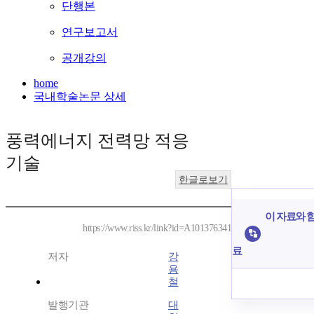
단행본
연구보고서
공개강의
home
국내학술논문 상세
풍력에너지 전력망 적응
기술
한글로보기
이 자료와 함
https://www.riss.kr/link?id=A101376341
료
저자
강
용
철
발행기관
대