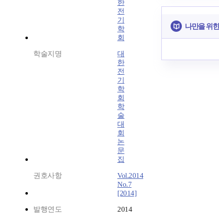
한
전
기
나만을 위한
학
회
학술지명
대
한
전
기
학
회
학
술
대
회
논
문
집
권호사항
Vol.2014
No.7
[2014]
발행연도
2014