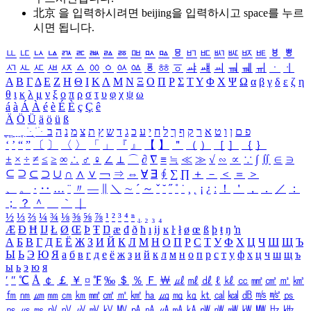
北京 을 입력하시려면
beijing
을 입력하시고 space를 누르
시면 됩니다.
ㅥ
ㅦ
ㅧ
ㅨ
ㅩ
ㅪ
ㅫ
ㅬ
ㅭ
ㅮ
ㅯ
ㅰ
ㅱ
ㅲ
ㅳ
ㅴ
ㅵ
ㅶ
ㅷ
ㅸ
ㅹ
ㅺ
ㅻ
ㅼ
ㅽ
ㅾ
ㅿ
ㆀ
ㆁ
ㆂ
ㆃ
ㆄ
ㆅ
ㆆ
ㆇ
ㆈ
ㆉ
ㆊ
ㆋ
ㆌ
ㆍ
ㆎ
Α
Β
Γ
Δ
Ε
Ζ
Η
Θ
Ι
Κ
Λ
Μ
Ν
Ξ
Ο
Π
Ρ
Σ
Τ
Υ
Φ
Χ
Ψ
Ω
α
β
γ
δ
ε
ζ
η
θ
ι
κ
λ
μ
ν
ξ
ο
π
ρ
σ
τ
υ
φ
χ
ψ
ω
á
à
Á
À
é
è
É
È
ç
Ç
ê
Ä
Ö
Ü
ä
ö
ü
ß
ְ
ֳ
ֲ
ֱ
ָ
ַ
ֵ
ֶ
ִ
ֹ
ּ
ֻ
ׂ
ׁ
ּ
ב
ה
נ
מ
צ
ת
ץ
ש
ד
ג
כ
ע
י
ח
ל
ך
ף
ק
ר
א
ט
ו
ן
ם
פ
‘
’
“
”
〔
〕
〈
〉
「
」
『
』
【
】
＂
（
）
［
］
｛
｝
±
×
÷
≠
≤
≥
∞
∴
♂
♀
∠
⊥
⌒
∂
∇
≡
≒
≪
≫
√
∽
∝
∵
∫
∬
∈
∋
⊆
⊇
⊂
⊃
∪
∩
∧
∨
￢
⇒
⇔
∀
∃
∮
∑
∏
＋
－
＜
＝
＞
、
。
·
‥
…
¨
〃
―
∥
＼
∼
´
～
ˇ
˘
˝
˚
˙
¸
˛
¡
¿
ː
！
＇
，
．
／
：
；
？
＾
＿
｀
｜
½
⅓
⅔
¼
¾
⅛
⅜
⅝
⅞
¹
²
³
⁴
ⁿ
₁
₂
₃
₄
Æ
Ð
Ħ
Ĳ
Ł
Ø
Œ
Þ
Ŧ
Ŋ
æ
đ
ð
ħ
ı
ĳ
ĸ
ŀ
ł
ø
œ
ß
þ
ŧ
ŋ
ŉ
А
Б
В
Г
Д
Е
Ё
Ж
З
И
Й
К
Л
М
Н
О
П
Р
С
Т
У
Ф
Х
Ц
Ч
Ш
Щ
Ъ
Ы
Ь
Э
Ю
Я
а
б
в
г
д
е
ё
ж
з
и
й
к
л
м
н
о
п
р
с
т
у
ф
х
ц
ч
ш
щ
ъ
ы
ь
э
ю
я
′
″
℃
Å
￠
￡
￥
¤
℉
‰
＄
％
Ｆ
￦
㎕
㎖
㎗
ℓ
㎘
㏄
㎣
㎤
㎥
㎦
㎙
㎚
㎛
㎜
㎝
㎞
㎟
㎠
㎡
㎢
㏊
㎍
㎎
㎏
㏏
㎈
㎉
㏈
㎧
㎨
㎰
㎱
㎲
㎳
㎴
㎵
㎶
㎷
㎸
㎹
㎀
㎁
㎂
㎃
㎄
㎺
㎻
㎽
㎾
㎿
㎐
㎑