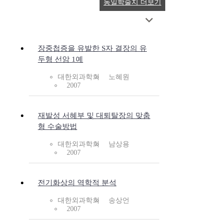
동일학술지 더보기
장중첩증을 유발한 S자 결장의 유
두형 선암 1예
대한외과학회
노혜원
2007
재발성 서혜부 및 대퇴탈장의 맞춤
형 수술방법
대한외과학회
남상용
2007
전기화상의 역학적 분석
대한외과학회
송상언
2007