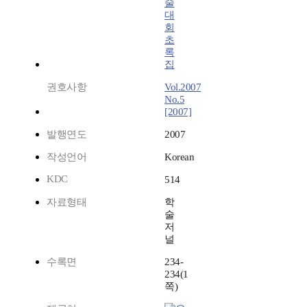
술
대
회
초
록
집
권호사항
Vol.2007
No.5
[2007]
발행연도
2007
작성언어
Korean
KDC
514
자료형태
학
술
저
널
수록면
234-
234(1
쪽)