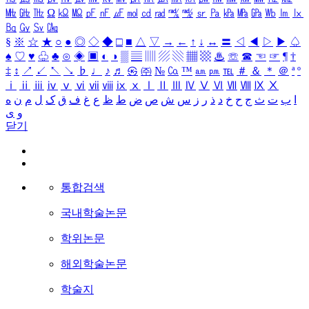
㎒
㎓
㎔
Ω
㏀
㏁
㎊
㎋
㎌
㏖
㏅
㎭
㎮
㎯
㏛
㎩
㎪
㎫
㎬
㏝
㏐
㏓
㏃
㏉
㏜
㏆
§
※
☆
★
○
●
◎
◇
◆
□
■
△
▽
→
←
↑
↓
↔
〓
◁
◀
▷
▶
♤
♠
♡
♥
♧
♣
⊙
◈
▣
◐
◑
▒
▤
▥
▨
▧
▦
▩
♨
☏
☎
☜
☞
¶
†
‡
↕
↗
↙
↖
↘
♭
♩
♪
♬
㉿
㈜
№
㏇
™
㏂
㏘
℡
＃
＆
＊
＠
ª
º
ⅰ
ⅱ
ⅲ
ⅳ
ⅴ
ⅵ
ⅶ
ⅷ
ⅸ
ⅹ
Ⅰ
Ⅱ
Ⅲ
Ⅳ
Ⅴ
Ⅵ
Ⅶ
Ⅷ
Ⅸ
Ⅹ
ا
ب
ت
ث
ج
ح
خ
د
ذ
ر
ز
س
ش
ص
ض
ط
ظ
ع
غ
ف
ق
ک
ل
م
ن
ه
و
ی
닫기
통합검색
국내학술논문
학위논문
해외학술논문
학술지