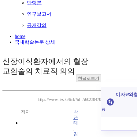
단행본
연구보고서
공개강의
home
국내학술논문 상세
신장이식환자에서의 혈장
교환술의 치료적 의의
한글로보기
이 자료와 함
https://www.riss.kr/link?id=A60230470
료
저자
박
관
태
;
김