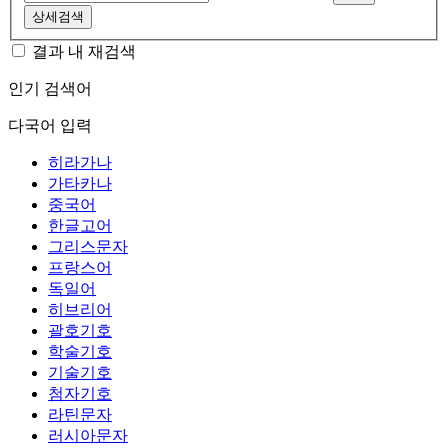
상세검색
결과 내 재검색
인기 검색어
다국어 입력
히라가나
가타카나
중국어
한글고어
그리스문자
프랑스어
독일어
히브리어
괄호기호
학술기호
기술기호
첨자기호
라틴문자
러시아문자