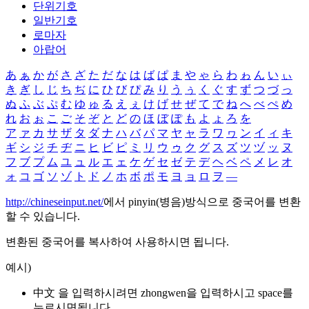
단위기호
일반기호
로마자
아랍어
あ
ぁ
か
が
さ
ざ
た
だ
な
は
ば
ぱ
ま
や
ゃ
ら
わ
ゎ
ん
い
ぃ
き
ぎ
し
じ
ち
ぢ
に
ひ
び
ぴ
み
り
う
ぅ
く
ぐ
す
ず
つ
づ
っ
ぬ
ふ
ぶ
ぷ
む
ゆ
ゅ
る
え
ぇ
け
げ
せ
ぜ
て
で
ね
へ
べ
ぺ
め
れ
お
ぉ
こ
ご
そ
ぞ
と
ど
の
ほ
ぼ
ぽ
も
よ
ょ
ろ
を
ア
ァ
カ
サ
ザ
タ
ダ
ナ
ハ
バ
パ
マ
ヤ
ャ
ラ
ワ
ヮ
ン
イ
ィ
キ
ギ
シ
ジ
チ
ヂ
ニ
ヒ
ビ
ピ
ミ
リ
ウ
ゥ
ク
グ
ス
ズ
ツ
ヅ
ッ
ヌ
フ
ブ
プ
ム
ユ
ュ
ル
エ
ェ
ケ
ゲ
セ
ゼ
テ
デ
ヘ
ベ
ペ
メ
レ
オ
ォ
コ
ゴ
ソ
ゾ
ト
ド
ノ
ホ
ボ
ポ
モ
ヨ
ョ
ロ
ヲ
―
http://chineseinput.net/
에서 pinyin(병음)방식으로 중국어를 변환
할 수 있습니다.
변환된 중국어를 복사하여 사용하시면 됩니다.
예시)
中文 을 입력하시려면
zhongwen
을 입력하시고 space를
누르시면됩니다.