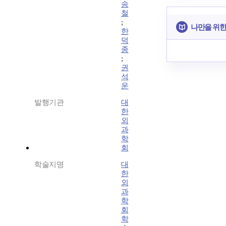
송
철
;
나만을 위한
한
덕
종
;
권
석
운
발행기관
대
한
외
과
학
회
학술지명
대
한
외
과
학
회
학