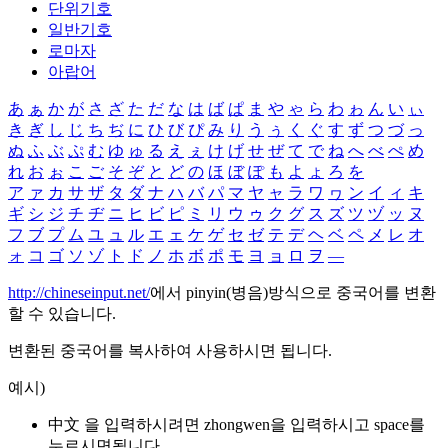
단위기호
일반기호
로마자
아랍어
あ
ぁ
か
が
さ
ざ
た
だ
な
は
ば
ぱ
ま
や
ゃ
ら
わ
ゎ
ん
い
ぃ
き
ぎ
し
じ
ち
ぢ
に
ひ
び
ぴ
み
り
う
ぅ
く
ぐ
す
ず
つ
づ
っ
ぬ
ふ
ぶ
ぷ
む
ゆ
ゅ
る
え
ぇ
け
げ
せ
ぜ
て
で
ね
へ
べ
ぺ
め
れ
お
ぉ
こ
ご
そ
ぞ
と
ど
の
ほ
ぼ
ぽ
も
よ
ょ
ろ
を
ア
ァ
カ
サ
ザ
タ
ダ
ナ
ハ
バ
パ
マ
ヤ
ャ
ラ
ワ
ヮ
ン
イ
ィ
キ
ギ
シ
ジ
チ
ヂ
ニ
ヒ
ビ
ピ
ミ
リ
ウ
ゥ
ク
グ
ス
ズ
ツ
ヅ
ッ
ヌ
フ
ブ
プ
ム
ユ
ュ
ル
エ
ェ
ケ
ゲ
セ
ゼ
テ
デ
ヘ
ベ
ペ
メ
レ
オ
ォ
コ
ゴ
ソ
ゾ
ト
ド
ノ
ホ
ボ
ポ
モ
ヨ
ョ
ロ
ヲ
―
http://chineseinput.net/
에서 pinyin(병음)방식으로 중국어를 변환
할 수 있습니다.
변환된 중국어를 복사하여 사용하시면 됩니다.
예시)
中文 을 입력하시려면
zhongwen
을 입력하시고 space를
누르시면됩니다.