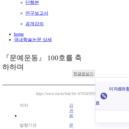
단행본
연구보고서
공개강의
home
국내학술논문 상세
『문예운동』 100호를 축
하하며
한글로보기
이 자료와 함
https://www.riss.kr/link?id=A76343959
료
저자
김
귀
희
발행기관
문