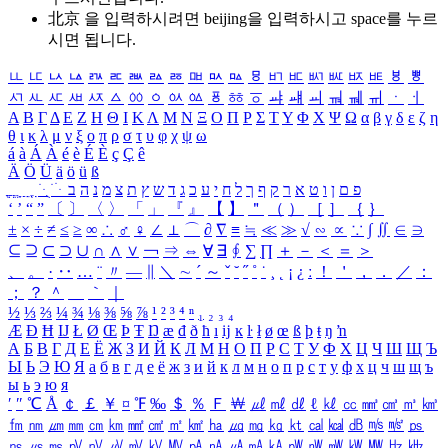
北京 을 입력하시려면
beijing
을 입력하시고 space를 누르
시면 됩니다.
ㅥ
ㅦ
ㅧ
ㅨ
ㅩ
ㅪ
ㅫ
ㅬ
ㅭ
ㅮ
ㅯ
ㅰ
ㅱ
ㅲ
ㅳ
ㅴ
ㅵ
ㅶ
ㅷ
ㅸ
ㅹ
ㅺ
ㅻ
ㅼ
ㅽ
ㅾ
ㅿ
ㆀ
ㆁ
ㆂ
ㆃ
ㆄ
ㆅ
ㆆ
ㆇ
ㆈ
ㆉ
ㆊ
ㆋ
ㆌ
ㆍ
ㆎ
Α
Β
Γ
Δ
Ε
Ζ
Η
Θ
Ι
Κ
Λ
Μ
Ν
Ξ
Ο
Π
Ρ
Σ
Τ
Υ
Φ
Χ
Ψ
Ω
α
β
γ
δ
ε
ζ
η
θ
ι
κ
λ
μ
ν
ξ
ο
π
ρ
σ
τ
υ
φ
χ
ψ
ω
á
à
Á
À
é
è
É
È
ç
Ç
ê
Ä
Ö
Ü
ä
ö
ü
ß
ְ
ֳ
ֲ
ֱ
ָ
ַ
ֵ
ֶ
ִ
ֹ
ּ
ֻ
ׂ
ׁ
ּ
ב
ה
נ
מ
צ
ת
ץ
ש
ד
ג
כ
ע
י
ח
ל
ך
ף
ק
ר
א
ט
ו
ן
ם
פ
‘
’
“
”
〔
〕
〈
〉
「
」
『
』
【
】
＂
（
）
［
］
｛
｝
±
×
÷
≠
≤
≥
∞
∴
♂
♀
∠
⊥
⌒
∂
∇
≡
≒
≪
≫
√
∽
∝
∵
∫
∬
∈
∋
⊆
⊇
⊂
⊃
∪
∩
∧
∨
￢
⇒
⇔
∀
∃
∮
∑
∏
＋
－
＜
＝
＞
、
。
·
‥
…
¨
〃
―
∥
＼
∼
´
～
ˇ
˘
˝
˚
˙
¸
˛
¡
¿
ː
！
＇
，
．
／
：
；
？
＾
＿
｀
｜
½
⅓
⅔
¼
¾
⅛
⅜
⅝
⅞
¹
²
³
⁴
ⁿ
₁
₂
₃
₄
Æ
Ð
Ħ
Ĳ
Ł
Ø
Œ
Þ
Ŧ
Ŋ
æ
đ
ð
ħ
ı
ĳ
ĸ
ŀ
ł
ø
œ
ß
þ
ŧ
ŋ
ŉ
А
Б
В
Г
Д
Е
Ё
Ж
З
И
Й
К
Л
М
Н
О
П
Р
С
Т
У
Ф
Х
Ц
Ч
Ш
Щ
Ъ
Ы
Ь
Э
Ю
Я
а
б
в
г
д
е
ё
ж
з
и
й
к
л
м
н
о
п
р
с
т
у
ф
х
ц
ч
ш
щ
ъ
ы
ь
э
ю
я
′
″
℃
Å
￠
￡
￥
¤
℉
‰
＄
％
Ｆ
￦
㎕
㎖
㎗
ℓ
㎘
㏄
㎣
㎤
㎥
㎦
㎙
㎚
㎛
㎜
㎝
㎞
㎟
㎠
㎡
㎢
㏊
㎍
㎎
㎏
㏏
㎈
㎉
㏈
㎧
㎨
㎰
㎱
㎲
㎳
㎴
㎵
㎶
㎷
㎸
㎹
㎀
㎁
㎂
㎃
㎄
㎺
㎻
㎽
㎾
㎿
㎐
㎑