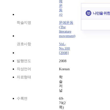
예
운
동
나만을 위한
사
학술지명
문예운동
(The
literature
movement)
권호사항
Vol.-
No.100
[2008]
발행연도
2008
작성언어
Korean
자료형태
학
술
저
널
수록면
69-
70(2
쪽)