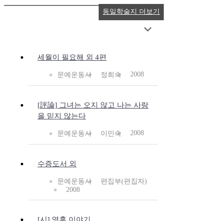
동일학술지 더보기
세월이 필요해 외 4편
2008
문예운동사
정희숙
[評論] 그녀는 오지 않고 나는 사랑
을 믿지 않는다
2008
문예운동사
이민숙
수증도서 외
문예운동사
편집부(편집자)
2008
[시] 영혼 이야기