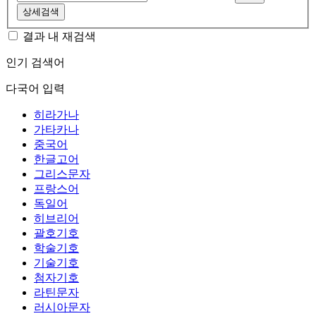
상세검색
결과 내 재검색
인기 검색어
다국어 입력
히라가나
가타카나
중국어
한글고어
그리스문자
프랑스어
독일어
히브리어
괄호기호
학술기호
기술기호
첨자기호
라틴문자
러시아문자