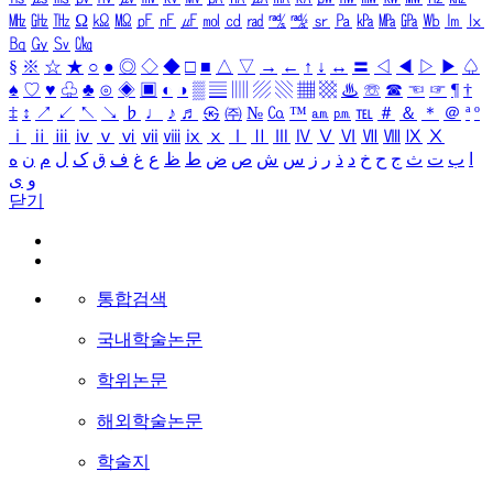
㎒
㎓
㎔
Ω
㏀
㏁
㎊
㎋
㎌
㏖
㏅
㎭
㎮
㎯
㏛
㎩
㎪
㎫
㎬
㏝
㏐
㏓
㏃
㏉
㏜
㏆
§
※
☆
★
○
●
◎
◇
◆
□
■
△
▽
→
←
↑
↓
↔
〓
◁
◀
▷
▶
♤
♠
♡
♥
♧
♣
⊙
◈
▣
◐
◑
▒
▤
▥
▨
▧
▦
▩
♨
☏
☎
☜
☞
¶
†
‡
↕
↗
↙
↖
↘
♭
♩
♪
♬
㉿
㈜
№
㏇
™
㏂
㏘
℡
＃
＆
＊
＠
ª
º
ⅰ
ⅱ
ⅲ
ⅳ
ⅴ
ⅵ
ⅶ
ⅷ
ⅸ
ⅹ
Ⅰ
Ⅱ
Ⅲ
Ⅳ
Ⅴ
Ⅵ
Ⅶ
Ⅷ
Ⅸ
Ⅹ
ا
ب
ت
ث
ج
ح
خ
د
ذ
ر
ز
س
ش
ص
ض
ط
ظ
ع
غ
ف
ق
ک
ل
م
ن
ه
و
ی
닫기
통합검색
국내학술논문
학위논문
해외학술논문
학술지