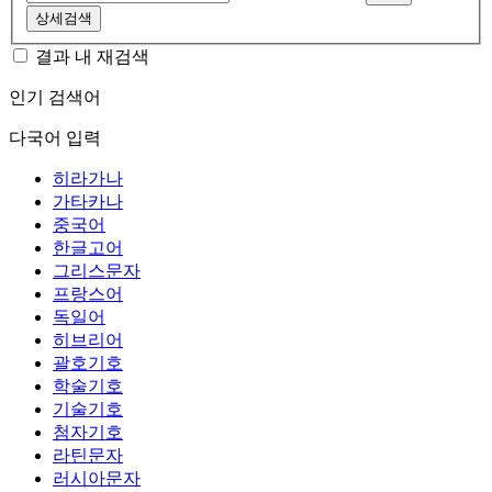
상세검색
결과 내 재검색
인기 검색어
다국어 입력
히라가나
가타카나
중국어
한글고어
그리스문자
프랑스어
독일어
히브리어
괄호기호
학술기호
기술기호
첨자기호
라틴문자
러시아문자