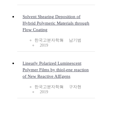
Solvent Shearing Deposition of
Hybrid Polymeric Materials through
Flow Coating
한국고분자학회
남기범
2019
Linearly Polarized Luminescent
Polymer Films by thiol-ene reaction
of New Reactive AIEgens
한국고분자학회
구자현
2019