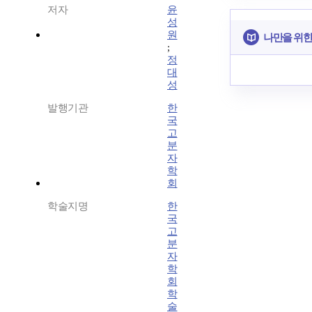
저자
윤
성
원
나만을 위한
;
정
대
성
발행기관
한
국
고
분
자
학
회
학술지명
한
국
고
분
자
학
회
학
술