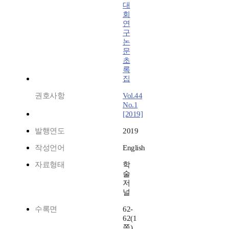
대
회
연
구
논
문
초
록
집
권호사항
Vol.44
No.1
[2019]
발행연도
2019
작성언어
English
자료형태
학
술
저
널
수록면
62-
62(1
쪽)