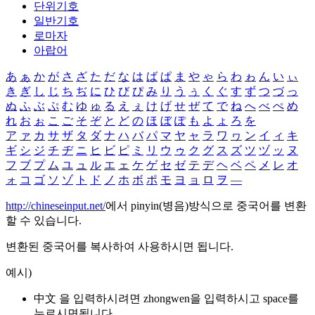
단위기호
일반기호
로마자
아랍어
あ
ぁ
か
が
さ
ざ
た
だ
な
は
ば
ぱ
ま
や
ゃ
ら
わ
ゎ
ん
い
ぃ
き
ぎ
し
じ
ち
ぢ
に
ひ
び
ぴ
み
り
う
ぅ
く
ぐ
す
ず
つ
づ
っ
ぬ
ふ
ぶ
ぷ
む
ゆ
ゅ
る
え
ぇ
け
げ
せ
ぜ
て
で
ね
へ
べ
ぺ
め
れ
お
ぉ
こ
ご
そ
ぞ
と
ど
の
ほ
ぼ
ぽ
も
よ
ょ
ろ
を
ア
ァ
カ
サ
ザ
タ
ダ
ナ
ハ
バ
パ
マ
ヤ
ャ
ラ
ワ
ヮ
ン
イ
ィ
キ
ギ
シ
ジ
チ
ヂ
ニ
ヒ
ビ
ピ
ミ
リ
ウ
ゥ
ク
グ
ス
ズ
ツ
ヅ
ッ
ヌ
フ
ブ
プ
ム
ユ
ュ
ル
エ
ェ
ケ
ゲ
セ
ゼ
テ
デ
ヘ
ベ
ペ
メ
レ
オ
ォ
コ
ゴ
ソ
ゾ
ト
ド
ノ
ホ
ボ
ポ
モ
ヨ
ョ
ロ
ヲ
―
http://chineseinput.net/
에서 pinyin(병음)방식으로 중국어를 변환
할 수 있습니다.
변환된 중국어를 복사하여 사용하시면 됩니다.
예시)
中文 을 입력하시려면
zhongwen
을 입력하시고 space를
누르시면됩니다.