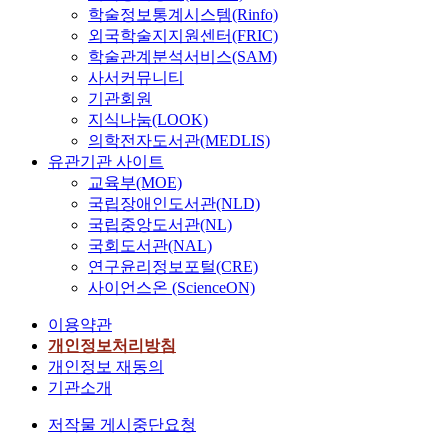
학술정보통계시스템(Rinfo)
외국학술지지원센터(FRIC)
학술관계분석서비스(SAM)
사서커뮤니티
기관회원
지식나눔(LOOK)
의학전자도서관(MEDLIS)
유관기관 사이트
교육부(MOE)
국립장애인도서관(NLD)
국립중앙도서관(NL)
국회도서관(NAL)
연구윤리정보포털(CRE)
사이언스온 (ScienceON)
이용약관
개인정보처리방침
개인정보 재동의
기관소개
저작물 게시중단요청