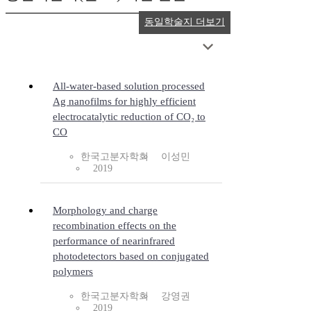
동일학술지 더보기
All-water-based solution processed
Ag nanofilms for highly efficient
electrocatalytic reduction of CO₂ to
CO
한국고분자학회
이성민
2019
Morphology and charge
recombination effects on the
performance of nearinfrared
photodetectors based on conjugated
polymers
한국고분자학회
강영권
2019