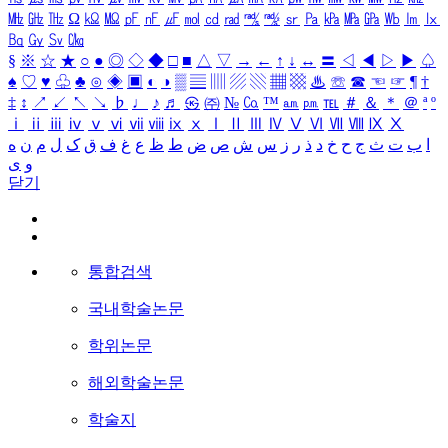
㎒
㎓
㎔
Ω
㏀
㏁
㎊
㎋
㎌
㏖
㏅
㎭
㎮
㎯
㏛
㎩
㎪
㎫
㎬
㏝
㏐
㏓
㏃
㏉
㏜
㏆
§
※
☆
★
○
●
◎
◇
◆
□
■
△
▽
→
←
↑
↓
↔
〓
◁
◀
▷
▶
♤
♠
♡
♥
♧
♣
⊙
◈
▣
◐
◑
▒
▤
▥
▨
▧
▦
▩
♨
☏
☎
☜
☞
¶
†
‡
↕
↗
↙
↖
↘
♭
♩
♪
♬
㉿
㈜
№
㏇
™
㏂
㏘
℡
＃
＆
＊
＠
ª
º
ⅰ
ⅱ
ⅲ
ⅳ
ⅴ
ⅵ
ⅶ
ⅷ
ⅸ
ⅹ
Ⅰ
Ⅱ
Ⅲ
Ⅳ
Ⅴ
Ⅵ
Ⅶ
Ⅷ
Ⅸ
Ⅹ
ا
ب
ت
ث
ج
ح
خ
د
ذ
ر
ز
س
ش
ص
ض
ط
ظ
ع
غ
ف
ق
ک
ل
م
ن
ه
و
ی
닫기
통합검색
국내학술논문
학위논문
해외학술논문
학술지