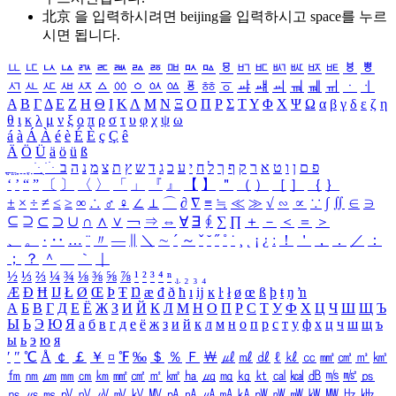
北京 을 입력하시려면
beijing
을 입력하시고 space를 누르
시면 됩니다.
ㅥ
ㅦ
ㅧ
ㅨ
ㅩ
ㅪ
ㅫ
ㅬ
ㅭ
ㅮ
ㅯ
ㅰ
ㅱ
ㅲ
ㅳ
ㅴ
ㅵ
ㅶ
ㅷ
ㅸ
ㅹ
ㅺ
ㅻ
ㅼ
ㅽ
ㅾ
ㅿ
ㆀ
ㆁ
ㆂ
ㆃ
ㆄ
ㆅ
ㆆ
ㆇ
ㆈ
ㆉ
ㆊ
ㆋ
ㆌ
ㆍ
ㆎ
Α
Β
Γ
Δ
Ε
Ζ
Η
Θ
Ι
Κ
Λ
Μ
Ν
Ξ
Ο
Π
Ρ
Σ
Τ
Υ
Φ
Χ
Ψ
Ω
α
β
γ
δ
ε
ζ
η
θ
ι
κ
λ
μ
ν
ξ
ο
π
ρ
σ
τ
υ
φ
χ
ψ
ω
á
à
Á
À
é
è
É
È
ç
Ç
ê
Ä
Ö
Ü
ä
ö
ü
ß
ְ
ֳ
ֲ
ֱ
ָ
ַ
ֵ
ֶ
ִ
ֹ
ּ
ֻ
ׂ
ׁ
ּ
ב
ה
נ
מ
צ
ת
ץ
ש
ד
ג
כ
ע
י
ח
ל
ך
ף
ק
ר
א
ט
ו
ן
ם
פ
‘
’
“
”
〔
〕
〈
〉
「
」
『
』
【
】
＂
（
）
［
］
｛
｝
±
×
÷
≠
≤
≥
∞
∴
♂
♀
∠
⊥
⌒
∂
∇
≡
≒
≪
≫
√
∽
∝
∵
∫
∬
∈
∋
⊆
⊇
⊂
⊃
∪
∩
∧
∨
￢
⇒
⇔
∀
∃
∮
∑
∏
＋
－
＜
＝
＞
、
。
·
‥
…
¨
〃
―
∥
＼
∼
´
～
ˇ
˘
˝
˚
˙
¸
˛
¡
¿
ː
！
＇
，
．
／
：
；
？
＾
＿
｀
｜
½
⅓
⅔
¼
¾
⅛
⅜
⅝
⅞
¹
²
³
⁴
ⁿ
₁
₂
₃
₄
Æ
Ð
Ħ
Ĳ
Ł
Ø
Œ
Þ
Ŧ
Ŋ
æ
đ
ð
ħ
ı
ĳ
ĸ
ŀ
ł
ø
œ
ß
þ
ŧ
ŋ
ŉ
А
Б
В
Г
Д
Е
Ё
Ж
З
И
Й
К
Л
М
Н
О
П
Р
С
Т
У
Ф
Х
Ц
Ч
Ш
Щ
Ъ
Ы
Ь
Э
Ю
Я
а
б
в
г
д
е
ё
ж
з
и
й
к
л
м
н
о
п
р
с
т
у
ф
х
ц
ч
ш
щ
ъ
ы
ь
э
ю
я
′
″
℃
Å
￠
￡
￥
¤
℉
‰
＄
％
Ｆ
￦
㎕
㎖
㎗
ℓ
㎘
㏄
㎣
㎤
㎥
㎦
㎙
㎚
㎛
㎜
㎝
㎞
㎟
㎠
㎡
㎢
㏊
㎍
㎎
㎏
㏏
㎈
㎉
㏈
㎧
㎨
㎰
㎱
㎲
㎳
㎴
㎵
㎶
㎷
㎸
㎹
㎀
㎁
㎂
㎃
㎄
㎺
㎻
㎽
㎾
㎿
㎐
㎑