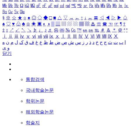
㎒
㎓
㎔
Ω
㏀
㏁
㎊
㎋
㎌
㏖
㏅
㎭
㎮
㎯
㏛
㎩
㎪
㎫
㎬
㏝
㏐
㏓
㏃
㏉
㏜
㏆
§
※
☆
★
○
●
◎
◇
◆
□
■
△
▽
→
←
↑
↓
↔
〓
◁
◀
▷
▶
♤
♠
♡
♥
♧
♣
⊙
◈
▣
◐
◑
▒
▤
▥
▨
▧
▦
▩
♨
☏
☎
☜
☞
¶
†
‡
↕
↗
↙
↖
↘
♭
♩
♪
♬
㉿
㈜
№
㏇
™
㏂
㏘
℡
＃
＆
＊
＠
ª
º
ⅰ
ⅱ
ⅲ
ⅳ
ⅴ
ⅵ
ⅶ
ⅷ
ⅸ
ⅹ
Ⅰ
Ⅱ
Ⅲ
Ⅳ
Ⅴ
Ⅵ
Ⅶ
Ⅷ
Ⅸ
Ⅹ
ا
ب
ت
ث
ج
ح
خ
د
ذ
ر
ز
س
ش
ص
ض
ط
ظ
ع
غ
ف
ق
ک
ل
م
ن
ه
و
ی
닫기
통합검색
국내학술논문
학위논문
해외학술논문
학술지