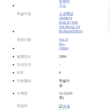
문학연
구소
학술지명
人文學誌
(INMUN
HAKJI (THE
JOURNAL OF
HUMANITIES))
권호사항
Vol.33
No.-
[2006]
발행연도
2006
작성언어
-
KDC
0
자료형태
학술저
널
수록면
12-21(10
쪽)
제공처