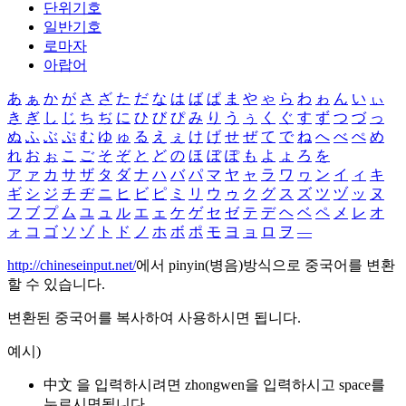
단위기호
일반기호
로마자
아랍어
あ
ぁ
か
が
さ
ざ
た
だ
な
は
ば
ぱ
ま
や
ゃ
ら
わ
ゎ
ん
い
ぃ
き
ぎ
し
じ
ち
ぢ
に
ひ
び
ぴ
み
り
う
ぅ
く
ぐ
す
ず
つ
づ
っ
ぬ
ふ
ぶ
ぷ
む
ゆ
ゅ
る
え
ぇ
け
げ
せ
ぜ
て
で
ね
へ
べ
ぺ
め
れ
お
ぉ
こ
ご
そ
ぞ
と
ど
の
ほ
ぼ
ぽ
も
よ
ょ
ろ
を
ア
ァ
カ
サ
ザ
タ
ダ
ナ
ハ
バ
パ
マ
ヤ
ャ
ラ
ワ
ヮ
ン
イ
ィ
キ
ギ
シ
ジ
チ
ヂ
ニ
ヒ
ビ
ピ
ミ
リ
ウ
ゥ
ク
グ
ス
ズ
ツ
ヅ
ッ
ヌ
フ
ブ
プ
ム
ユ
ュ
ル
エ
ェ
ケ
ゲ
セ
ゼ
テ
デ
ヘ
ベ
ペ
メ
レ
オ
ォ
コ
ゴ
ソ
ゾ
ト
ド
ノ
ホ
ボ
ポ
モ
ヨ
ョ
ロ
ヲ
―
http://chineseinput.net/
에서 pinyin(병음)방식으로 중국어를 변환
할 수 있습니다.
변환된 중국어를 복사하여 사용하시면 됩니다.
예시)
中文 을 입력하시려면
zhongwen
을 입력하시고 space를
누르시면됩니다.