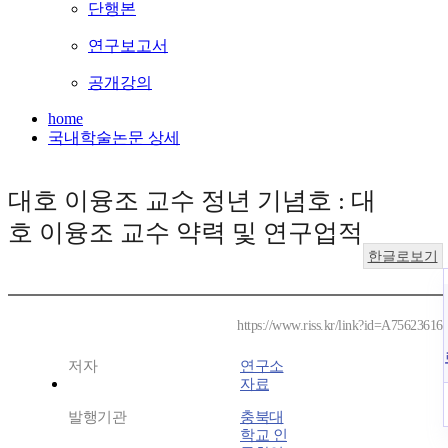
단행본
연구보고서
공개강의
home
국내학술논문 상세
대호 이융조 교수 정년 기념호 : 대
호 이융조 교수 약력 및 연구업적
한글로보기
https://www.riss.kr/link?id=A75623616
저자
연구소
자료
발행기관
충북대
학교 인