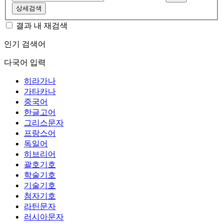
상세검색
결과 내 재검색
인기 검색어
다국어 입력
히라가나
가타카나
중국어
한글고어
그리스문자
프랑스어
독일어
히브리어
괄호기호
학술기호
기술기호
첨자기호
라틴문자
러시아문자