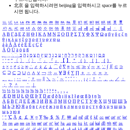
北京 을 입력하시려면
beijing
을 입력하시고 space를 누르
시면 됩니다.
ㅥ
ㅦ
ㅧ
ㅨ
ㅩ
ㅪ
ㅫ
ㅬ
ㅭ
ㅮ
ㅯ
ㅰ
ㅱ
ㅲ
ㅳ
ㅴ
ㅵ
ㅶ
ㅷ
ㅸ
ㅹ
ㅺ
ㅻ
ㅼ
ㅽ
ㅾ
ㅿ
ㆀ
ㆁ
ㆂ
ㆃ
ㆄ
ㆅ
ㆆ
ㆇ
ㆈ
ㆉ
ㆊ
ㆋ
ㆌ
ㆍ
ㆎ
Α
Β
Γ
Δ
Ε
Ζ
Η
Θ
Ι
Κ
Λ
Μ
Ν
Ξ
Ο
Π
Ρ
Σ
Τ
Υ
Φ
Χ
Ψ
Ω
α
β
γ
δ
ε
ζ
η
θ
ι
κ
λ
μ
ν
ξ
ο
π
ρ
σ
τ
υ
φ
χ
ψ
ω
á
à
Á
À
é
è
É
È
ç
Ç
ê
Ä
Ö
Ü
ä
ö
ü
ß
ְ
ֳ
ֲ
ֱ
ָ
ַ
ֵ
ֶ
ִ
ֹ
ּ
ֻ
ׂ
ׁ
ּ
ב
ה
נ
מ
צ
ת
ץ
ש
ד
ג
כ
ע
י
ח
ל
ך
ף
ק
ר
א
ט
ו
ן
ם
פ
‘
’
“
”
〔
〕
〈
〉
「
」
『
』
【
】
＂
（
）
［
］
｛
｝
±
×
÷
≠
≤
≥
∞
∴
♂
♀
∠
⊥
⌒
∂
∇
≡
≒
≪
≫
√
∽
∝
∵
∫
∬
∈
∋
⊆
⊇
⊂
⊃
∪
∩
∧
∨
￢
⇒
⇔
∀
∃
∮
∑
∏
＋
－
＜
＝
＞
、
。
·
‥
…
¨
〃
―
∥
＼
∼
´
～
ˇ
˘
˝
˚
˙
¸
˛
¡
¿
ː
！
＇
，
．
／
：
；
？
＾
＿
｀
｜
½
⅓
⅔
¼
¾
⅛
⅜
⅝
⅞
¹
²
³
⁴
ⁿ
₁
₂
₃
₄
Æ
Ð
Ħ
Ĳ
Ł
Ø
Œ
Þ
Ŧ
Ŋ
æ
đ
ð
ħ
ı
ĳ
ĸ
ŀ
ł
ø
œ
ß
þ
ŧ
ŋ
ŉ
А
Б
В
Г
Д
Е
Ё
Ж
З
И
Й
К
Л
М
Н
О
П
Р
С
Т
У
Ф
Х
Ц
Ч
Ш
Щ
Ъ
Ы
Ь
Э
Ю
Я
а
б
в
г
д
е
ё
ж
з
и
й
к
л
м
н
о
п
р
с
т
у
ф
х
ц
ч
ш
щ
ъ
ы
ь
э
ю
я
′
″
℃
Å
￠
￡
￥
¤
℉
‰
＄
％
Ｆ
￦
㎕
㎖
㎗
ℓ
㎘
㏄
㎣
㎤
㎥
㎦
㎙
㎚
㎛
㎜
㎝
㎞
㎟
㎠
㎡
㎢
㏊
㎍
㎎
㎏
㏏
㎈
㎉
㏈
㎧
㎨
㎰
㎱
㎲
㎳
㎴
㎵
㎶
㎷
㎸
㎹
㎀
㎁
㎂
㎃
㎄
㎺
㎻
㎽
㎾
㎿
㎐
㎑