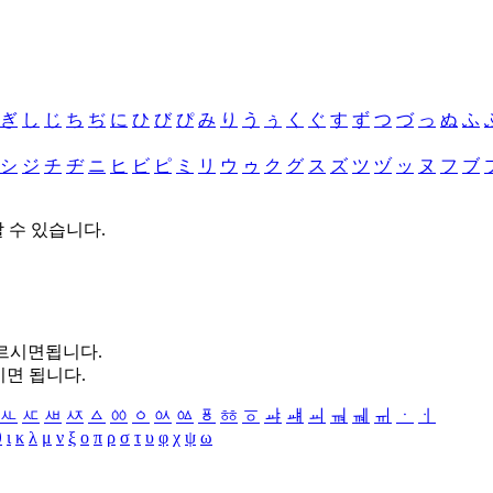
ぎ
し
じ
ち
ぢ
に
ひ
び
ぴ
み
り
う
ぅ
く
ぐ
す
ず
つ
づ
っ
ぬ
ふ
シ
ジ
チ
ヂ
ニ
ヒ
ビ
ピ
ミ
リ
ウ
ゥ
ク
グ
ス
ズ
ツ
ヅ
ッ
ヌ
フ
ブ
할 수 있습니다.
누르시면됩니다.
시면 됩니다.
ㅻ
ㅼ
ㅽ
ㅾ
ㅿ
ㆀ
ㆁ
ㆂ
ㆃ
ㆄ
ㆅ
ㆆ
ㆇ
ㆈ
ㆉ
ㆊ
ㆋ
ㆌ
ㆍ
ㆎ
θ
ι
κ
λ
μ
ν
ξ
ο
π
ρ
σ
τ
υ
φ
χ
ψ
ω