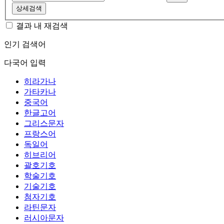
상세검색
결과 내 재검색
인기 검색어
다국어 입력
히라가나
가타카나
중국어
한글고어
그리스문자
프랑스어
독일어
히브리어
괄호기호
학술기호
기술기호
첨자기호
라틴문자
러시아문자