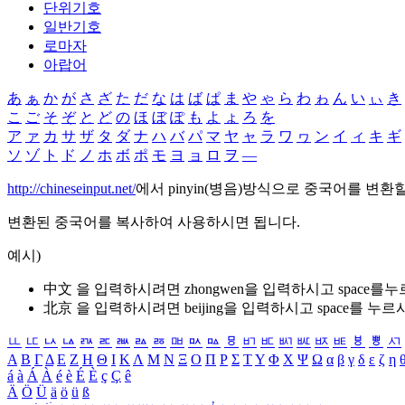
단위기호
일반기호
로마자
아랍어
あ
ぁ
か
が
さ
ざ
た
だ
な
は
ば
ぱ
ま
や
ゃ
ら
わ
ゎ
ん
い
ぃ
き
こ
ご
そ
ぞ
と
ど
の
ほ
ぼ
ぽ
も
よ
ょ
ろ
を
ア
ァ
カ
サ
ザ
タ
ダ
ナ
ハ
バ
パ
マ
ヤ
ャ
ラ
ワ
ヮ
ン
イ
ィ
キ
ギ
ソ
ゾ
ト
ド
ノ
ホ
ボ
ポ
モ
ヨ
ョ
ロ
ヲ
―
http://chineseinput.net/
에서 pinyin(병음)방식으로 중국어를 변환
변환된 중국어를 복사하여 사용하시면 됩니다.
예시)
中文 을 입력하시려면
zhongwen
을 입력하시고 space를
北京 을 입력하시려면
beijing
을 입력하시고 space를 누르
ㅥ
ㅦ
ㅧ
ㅨ
ㅩ
ㅪ
ㅫ
ㅬ
ㅭ
ㅮ
ㅯ
ㅰ
ㅱ
ㅲ
ㅳ
ㅴ
ㅵ
ㅶ
ㅷ
ㅸ
ㅹ
ㅺ
Α
Β
Γ
Δ
Ε
Ζ
Η
Θ
Ι
Κ
Λ
Μ
Ν
Ξ
Ο
Π
Ρ
Σ
Τ
Υ
Φ
Χ
Ψ
Ω
α
β
γ
δ
ε
ζ
η
á
à
Á
À
é
è
É
È
ç
Ç
ê
Ä
Ö
Ü
ä
ö
ü
ß