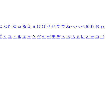
ぶ
ぷ
む
ゆ
ゅ
る
え
ぇ
け
げ
せ
ぜ
て
で
ね
へ
べ
ぺ
め
れ
お
ぉ
プ
ム
ユ
ュ
ル
エ
ェ
ケ
ゲ
セ
ゼ
テ
デ
ヘ
ベ
ペ
メ
レ
オ
ォ
コ
ゴ