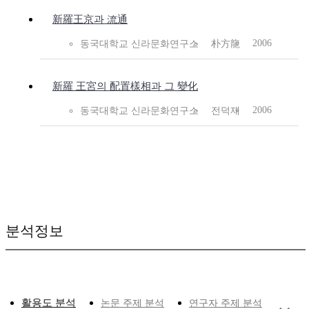
新羅王京과 流通
2006
동국대학교 신라문화연구소
朴方龍
新羅 王宮의 配置樣相과 그 變化
2006
동국대학교 신라문화연구소
전덕재
분석정보
활용도 분석
논문 주제 분석
연구자 주제 분석