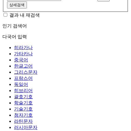
상세검색
결과 내 재검색
인기 검색어
다국어 입력
히라가나
가타카나
중국어
한글고어
그리스문자
프랑스어
독일어
히브리어
괄호기호
학술기호
기술기호
첨자기호
라틴문자
러시아문자