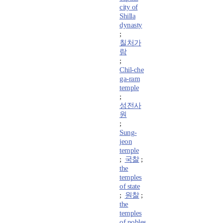
city of
Shilla
dynasty
;
칠처가
람
;
Chil-che
ga-ram
temple
;
성전사
원
;
Sung-
jeon
temple
;
국찰
;
the
temples
of state
;
원찰
;
the
temples
of nobles