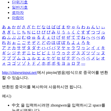
단위기호
일반기호
로마자
아랍어
あ
ぁ
か
が
さ
ざ
た
だ
な
は
ば
ぱ
ま
や
ゃ
ら
わ
ゎ
ん
い
ぃ
き
ぎ
し
じ
ち
ぢ
に
ひ
び
ぴ
み
り
う
ぅ
く
ぐ
す
ず
つ
づ
っ
ぬ
ふ
ぶ
ぷ
む
ゆ
ゅ
る
え
ぇ
け
げ
せ
ぜ
て
で
ね
へ
べ
ぺ
め
れ
お
ぉ
こ
ご
そ
ぞ
と
ど
の
ほ
ぼ
ぽ
も
よ
ょ
ろ
を
ア
ァ
カ
サ
ザ
タ
ダ
ナ
ハ
バ
パ
マ
ヤ
ャ
ラ
ワ
ヮ
ン
イ
ィ
キ
ギ
シ
ジ
チ
ヂ
ニ
ヒ
ビ
ピ
ミ
リ
ウ
ゥ
ク
グ
ス
ズ
ツ
ヅ
ッ
ヌ
フ
ブ
プ
ム
ユ
ュ
ル
エ
ェ
ケ
ゲ
セ
ゼ
テ
デ
ヘ
ベ
ペ
メ
レ
オ
ォ
コ
ゴ
ソ
ゾ
ト
ド
ノ
ホ
ボ
ポ
モ
ヨ
ョ
ロ
ヲ
―
http://chineseinput.net/
에서 pinyin(병음)방식으로 중국어를 변환
할 수 있습니다.
변환된 중국어를 복사하여 사용하시면 됩니다.
예시)
中文 을 입력하시려면
zhongwen
을 입력하시고 space를
누르시면됩니다.