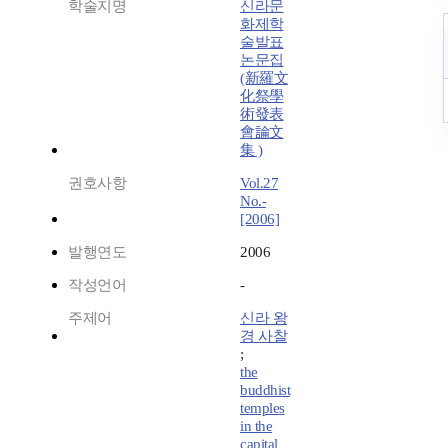
학술지명
신라문
화제학
술발표
논문집
(新羅文
化祭學
術發表
會論文
集 )
권호사항
Vol.27
No.-
[2006]
발행연도
2006
작성언어
-
주제어
신라 왕
경 사찰
;
the
buddhist
temples
in the
capital