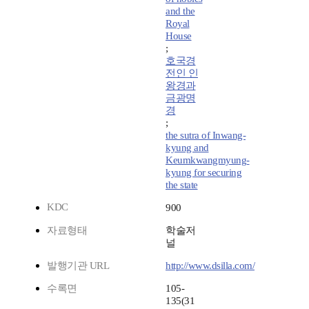
and the
Royal
House
;
호국경
전인 인
왕경과
금광명
경
;
the sutra of Inwang-
kyung and
Keumkwangmyung-
kyung for securing
the state
KDC
900
자료형태
학술저
널
발행기관 URL
http://www.dsilla.com/
수록면
105-
135(31