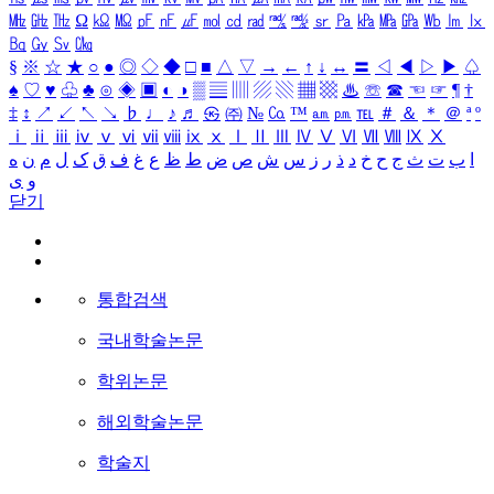
㎒
㎓
㎔
Ω
㏀
㏁
㎊
㎋
㎌
㏖
㏅
㎭
㎮
㎯
㏛
㎩
㎪
㎫
㎬
㏝
㏐
㏓
㏃
㏉
㏜
㏆
§
※
☆
★
○
●
◎
◇
◆
□
■
△
▽
→
←
↑
↓
↔
〓
◁
◀
▷
▶
♤
♠
♡
♥
♧
♣
⊙
◈
▣
◐
◑
▒
▤
▥
▨
▧
▦
▩
♨
☏
☎
☜
☞
¶
†
‡
↕
↗
↙
↖
↘
♭
♩
♪
♬
㉿
㈜
№
㏇
™
㏂
㏘
℡
＃
＆
＊
＠
ª
º
ⅰ
ⅱ
ⅲ
ⅳ
ⅴ
ⅵ
ⅶ
ⅷ
ⅸ
ⅹ
Ⅰ
Ⅱ
Ⅲ
Ⅳ
Ⅴ
Ⅵ
Ⅶ
Ⅷ
Ⅸ
Ⅹ
ا
ب
ت
ث
ج
ح
خ
د
ذ
ر
ز
س
ش
ص
ض
ط
ظ
ع
غ
ف
ق
ک
ل
م
ن
ه
و
ی
닫기
통합검색
국내학술논문
학위논문
해외학술논문
학술지