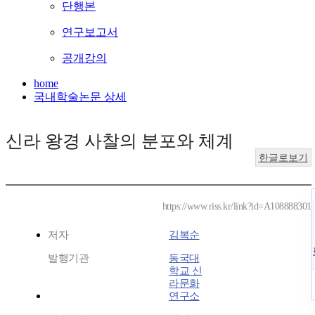
단행본
연구보고서
공개강의
home
국내학술논문 상세
신라 왕경 사찰의 분포와 체계
한글로보기
https://www.riss.kr/link?id=A108888301
저자
김복순
발행기관
동국대
학교 신
라문화
연구소