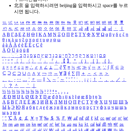
北京 을 입력하시려면
beijing
을 입력하시고 space를 누르
시면 됩니다.
ㅥ
ㅦ
ㅧ
ㅨ
ㅩ
ㅪ
ㅫ
ㅬ
ㅭ
ㅮ
ㅯ
ㅰ
ㅱ
ㅲ
ㅳ
ㅴ
ㅵ
ㅶ
ㅷ
ㅸ
ㅹ
ㅺ
ㅻ
ㅼ
ㅽ
ㅾ
ㅿ
ㆀ
ㆁ
ㆂ
ㆃ
ㆄ
ㆅ
ㆆ
ㆇ
ㆈ
ㆉ
ㆊ
ㆋ
ㆌ
ㆍ
ㆎ
Α
Β
Γ
Δ
Ε
Ζ
Η
Θ
Ι
Κ
Λ
Μ
Ν
Ξ
Ο
Π
Ρ
Σ
Τ
Υ
Φ
Χ
Ψ
Ω
α
β
γ
δ
ε
ζ
η
θ
ι
κ
λ
μ
ν
ξ
ο
π
ρ
σ
τ
υ
φ
χ
ψ
ω
á
à
Á
À
é
è
É
È
ç
Ç
ê
Ä
Ö
Ü
ä
ö
ü
ß
ְ
ֳ
ֲ
ֱ
ָ
ַ
ֵ
ֶ
ִ
ֹ
ּ
ֻ
ׂ
ׁ
ּ
ב
ה
נ
מ
צ
ת
ץ
ש
ד
ג
כ
ע
י
ח
ל
ך
ף
ק
ר
א
ט
ו
ן
ם
פ
‘
’
“
”
〔
〕
〈
〉
「
」
『
』
【
】
＂
（
）
［
］
｛
｝
±
×
÷
≠
≤
≥
∞
∴
♂
♀
∠
⊥
⌒
∂
∇
≡
≒
≪
≫
√
∽
∝
∵
∫
∬
∈
∋
⊆
⊇
⊂
⊃
∪
∩
∧
∨
￢
⇒
⇔
∀
∃
∮
∑
∏
＋
－
＜
＝
＞
、
。
·
‥
…
¨
〃
―
∥
＼
∼
´
～
ˇ
˘
˝
˚
˙
¸
˛
¡
¿
ː
！
＇
，
．
／
：
；
？
＾
＿
｀
｜
½
⅓
⅔
¼
¾
⅛
⅜
⅝
⅞
¹
²
³
⁴
ⁿ
₁
₂
₃
₄
Æ
Ð
Ħ
Ĳ
Ł
Ø
Œ
Þ
Ŧ
Ŋ
æ
đ
ð
ħ
ı
ĳ
ĸ
ŀ
ł
ø
œ
ß
þ
ŧ
ŋ
ŉ
А
Б
В
Г
Д
Е
Ё
Ж
З
И
Й
К
Л
М
Н
О
П
Р
С
Т
У
Ф
Х
Ц
Ч
Ш
Щ
Ъ
Ы
Ь
Э
Ю
Я
а
б
в
г
д
е
ё
ж
з
и
й
к
л
м
н
о
п
р
с
т
у
ф
х
ц
ч
ш
щ
ъ
ы
ь
э
ю
я
′
″
℃
Å
￠
￡
￥
¤
℉
‰
＄
％
Ｆ
￦
㎕
㎖
㎗
ℓ
㎘
㏄
㎣
㎤
㎥
㎦
㎙
㎚
㎛
㎜
㎝
㎞
㎟
㎠
㎡
㎢
㏊
㎍
㎎
㎏
㏏
㎈
㎉
㏈
㎧
㎨
㎰
㎱
㎲
㎳
㎴
㎵
㎶
㎷
㎸
㎹
㎀
㎁
㎂
㎃
㎄
㎺
㎻
㎽
㎾
㎿
㎐
㎑