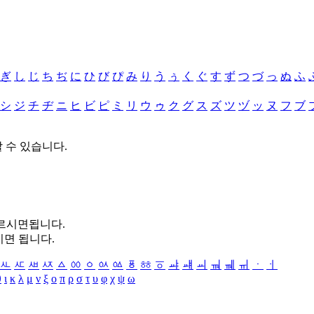
ぎ
し
じ
ち
ぢ
に
ひ
び
ぴ
み
り
う
ぅ
く
ぐ
す
ず
つ
づ
っ
ぬ
ふ
シ
ジ
チ
ヂ
ニ
ヒ
ビ
ピ
ミ
リ
ウ
ゥ
ク
グ
ス
ズ
ツ
ヅ
ッ
ヌ
フ
ブ
할 수 있습니다.
누르시면됩니다.
시면 됩니다.
ㅻ
ㅼ
ㅽ
ㅾ
ㅿ
ㆀ
ㆁ
ㆂ
ㆃ
ㆄ
ㆅ
ㆆ
ㆇ
ㆈ
ㆉ
ㆊ
ㆋ
ㆌ
ㆍ
ㆎ
θ
ι
κ
λ
μ
ν
ξ
ο
π
ρ
σ
τ
υ
φ
χ
ψ
ω