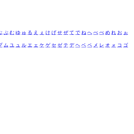
ぶ
ぷ
む
ゆ
ゅ
る
え
ぇ
け
げ
せ
ぜ
て
で
ね
へ
べ
ぺ
め
れ
お
ぉ
プ
ム
ユ
ュ
ル
エ
ェ
ケ
ゲ
セ
ゼ
テ
デ
ヘ
ベ
ペ
メ
レ
オ
ォ
コ
ゴ