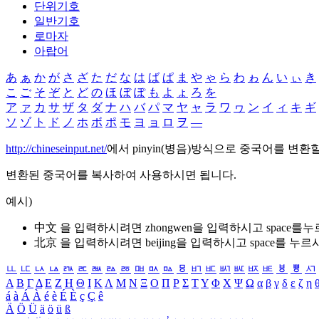
단위기호
일반기호
로마자
아랍어
あ
ぁ
か
が
さ
ざ
た
だ
な
は
ば
ぱ
ま
や
ゃ
ら
わ
ゎ
ん
い
ぃ
き
こ
ご
そ
ぞ
と
ど
の
ほ
ぼ
ぽ
も
よ
ょ
ろ
を
ア
ァ
カ
サ
ザ
タ
ダ
ナ
ハ
バ
パ
マ
ヤ
ャ
ラ
ワ
ヮ
ン
イ
ィ
キ
ギ
ソ
ゾ
ト
ド
ノ
ホ
ボ
ポ
モ
ヨ
ョ
ロ
ヲ
―
http://chineseinput.net/
에서 pinyin(병음)방식으로 중국어를 변환
변환된 중국어를 복사하여 사용하시면 됩니다.
예시)
中文 을 입력하시려면
zhongwen
을 입력하시고 space를
北京 을 입력하시려면
beijing
을 입력하시고 space를 누르
ㅥ
ㅦ
ㅧ
ㅨ
ㅩ
ㅪ
ㅫ
ㅬ
ㅭ
ㅮ
ㅯ
ㅰ
ㅱ
ㅲ
ㅳ
ㅴ
ㅵ
ㅶ
ㅷ
ㅸ
ㅹ
ㅺ
Α
Β
Γ
Δ
Ε
Ζ
Η
Θ
Ι
Κ
Λ
Μ
Ν
Ξ
Ο
Π
Ρ
Σ
Τ
Υ
Φ
Χ
Ψ
Ω
α
β
γ
δ
ε
ζ
η
á
à
Á
À
é
è
É
È
ç
Ç
ê
Ä
Ö
Ü
ä
ö
ü
ß