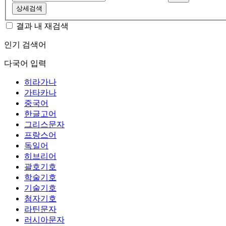
상세검색
결과 내 재검색
인기 검색어
다국어 입력
히라가나
가타카나
중국어
한글고어
그리스문자
프랑스어
독일어
히브리어
괄호기호
학술기호
기술기호
첨자기호
라틴문자
러시아문자