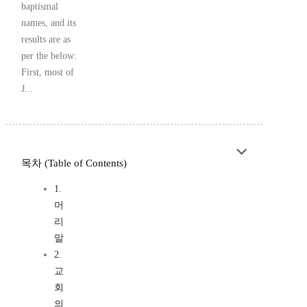
baptismal
names, and its
results are as
per the below:
First, most of
J...
목차 (Table of Contents)
1.
머
리
말
2.
교
회
의