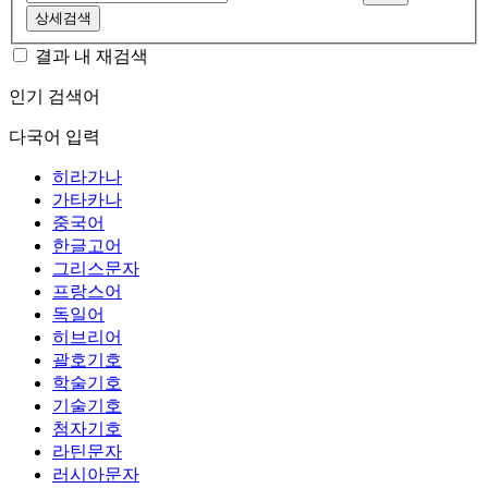
상세검색
결과 내 재검색
인기 검색어
다국어 입력
히라가나
가타카나
중국어
한글고어
그리스문자
프랑스어
독일어
히브리어
괄호기호
학술기호
기술기호
첨자기호
라틴문자
러시아문자