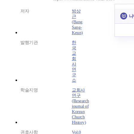
저자
방상
나
근
(Bang
Sang-
Keun)
발행기관
한
국
교
회
사
연
구
소
학술지명
교회사
연구
(Research
journal of
Korean
Church
History)
권호사항
Vol.0