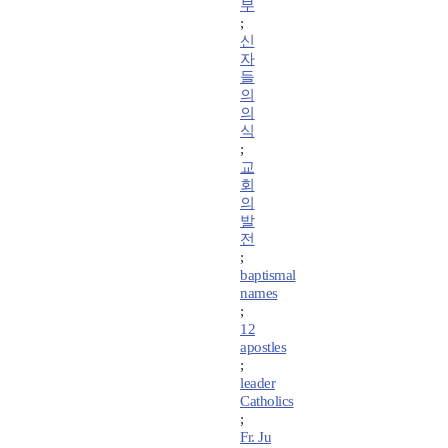
부
;
신
자
들
의
의
식
;
교
회
의
발
전
;
baptismal
names
;
12
apostles
;
leader
Catholics
;
Fr. Ju