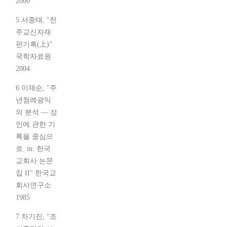
2000
5 서종태, "천
주교신자재
판기록(上)"
국학자료원
2004
6 이재순, "주
년첨례광익
의 분석 — 성
인에 관한 기
록을 중심으
로. in: 한국
교회사 논문
집 II" 한국교
회사연구소
1985
7 차기진, "조