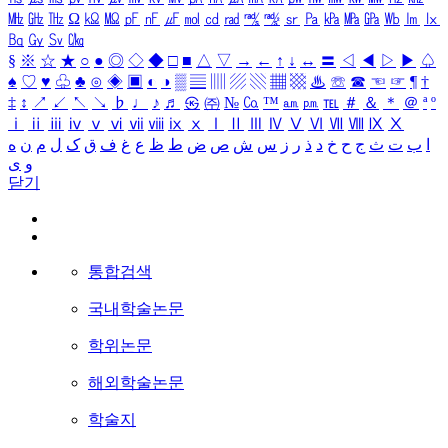
㎒
㎓
㎔
Ω
㏀
㏁
㎊
㎋
㎌
㏖
㏅
㎭
㎮
㎯
㏛
㎩
㎪
㎫
㎬
㏝
㏐
㏓
㏃
㏉
㏜
㏆
§
※
☆
★
○
●
◎
◇
◆
□
■
△
▽
→
←
↑
↓
↔
〓
◁
◀
▷
▶
♤
♠
♡
♥
♧
♣
⊙
◈
▣
◐
◑
▒
▤
▥
▨
▧
▦
▩
♨
☏
☎
☜
☞
¶
†
‡
↕
↗
↙
↖
↘
♭
♩
♪
♬
㉿
㈜
№
㏇
™
㏂
㏘
℡
＃
＆
＊
＠
ª
º
ⅰ
ⅱ
ⅲ
ⅳ
ⅴ
ⅵ
ⅶ
ⅷ
ⅸ
ⅹ
Ⅰ
Ⅱ
Ⅲ
Ⅳ
Ⅴ
Ⅵ
Ⅶ
Ⅷ
Ⅸ
Ⅹ
ا
ب
ت
ث
ج
ح
خ
د
ذ
ر
ز
س
ش
ص
ض
ط
ظ
ع
غ
ف
ق
ک
ل
م
ن
ه
و
ی
닫기
통합검색
국내학술논문
학위논문
해외학술논문
학술지