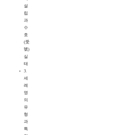
설
립
과
수
호
(受
號)
실
태
3.
세
례
명
의
유
형
과
특