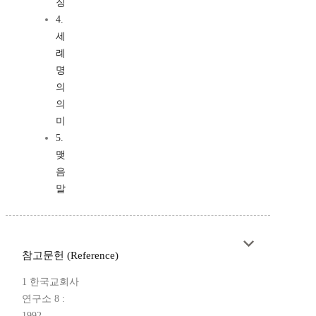
징
4.
세
례
명
의
의
미
5.
맺
음
말
참고문헌 (Reference)
1 한국교회사
연구소 8 :
1992