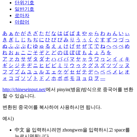
단위기호
일반기호
로마자
아랍어
あ
ぁ
か
が
さ
ざ
た
だ
な
は
ば
ぱ
ま
や
ゃ
ら
わ
ゎ
ん
い
ぃ
き
ぎ
し
じ
ち
ぢ
に
ひ
び
ぴ
み
り
う
ぅ
く
ぐ
す
ず
つ
づ
っ
ぬ
ふ
ぶ
ぷ
む
ゆ
ゅ
る
え
ぇ
け
げ
せ
ぜ
て
で
ね
へ
べ
ぺ
め
れ
お
ぉ
こ
ご
そ
ぞ
と
ど
の
ほ
ぼ
ぽ
も
よ
ょ
ろ
を
ア
ァ
カ
サ
ザ
タ
ダ
ナ
ハ
バ
パ
マ
ヤ
ャ
ラ
ワ
ヮ
ン
イ
ィ
キ
ギ
シ
ジ
チ
ヂ
ニ
ヒ
ビ
ピ
ミ
リ
ウ
ゥ
ク
グ
ス
ズ
ツ
ヅ
ッ
ヌ
フ
ブ
プ
ム
ユ
ュ
ル
エ
ェ
ケ
ゲ
セ
ゼ
テ
デ
ヘ
ベ
ペ
メ
レ
オ
ォ
コ
ゴ
ソ
ゾ
ト
ド
ノ
ホ
ボ
ポ
モ
ヨ
ョ
ロ
ヲ
―
http://chineseinput.net/
에서 pinyin(병음)방식으로 중국어를 변환
할 수 있습니다.
변환된 중국어를 복사하여 사용하시면 됩니다.
예시)
中文 을 입력하시려면
zhongwen
을 입력하시고 space를
누르시면됩니다.