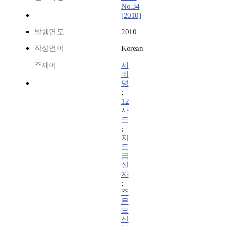
No.34
[2010]
발행연도
2010
작성언어
Korean
주제어
세
례
명
;
12
사
도
;
지
도
급
신
자
;
주
문
모
신