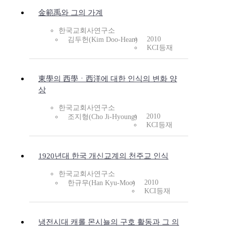
金範禹와 그의 가계
한국교회사연구소
2010
김두헌(Kim Doo-Hean)
KCI등재
東學의 西學ㆍ西洋에 대한 인식의 변화 양
상
한국교회사연구소
2010
조지형(Cho Ji-Hyoung)
KCI등재
1920년대 한국 개신교계의 천주교 인식
한국교회사연구소
2010
한규무(Han Kyu-Moo)
KCI등재
냉전시대 캐롤 몬시뇰의 구호 활동과 그 의