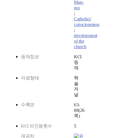
Mun-
mo
;
Catholics'
consciousness
;
development
of the
church
등재정보
KCI
등
재
자료형태
학
술
저
널
수록면
63-
88(26
쪽)
KCI 피인용횟수
5
제공처