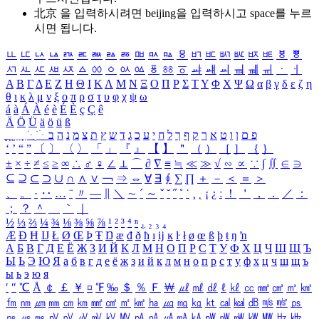
北京 을 입력하시려면
beijing
을 입력하시고 space를 누르
시면 됩니다.
ㅥ
ㅦ
ㅧ
ㅨ
ㅩ
ㅪ
ㅫ
ㅬ
ㅭ
ㅮ
ㅯ
ㅰ
ㅱ
ㅲ
ㅳ
ㅴ
ㅵ
ㅶ
ㅷ
ㅸ
ㅹ
ㅺ
ㅻ
ㅼ
ㅽ
ㅾ
ㅿ
ㆀ
ㆁ
ㆂ
ㆃ
ㆄ
ㆅ
ㆆ
ㆇ
ㆈ
ㆉ
ㆊ
ㆋ
ㆌ
ㆍ
ㆎ
Α
Β
Γ
Δ
Ε
Ζ
Η
Θ
Ι
Κ
Λ
Μ
Ν
Ξ
Ο
Π
Ρ
Σ
Τ
Υ
Φ
Χ
Ψ
Ω
α
β
γ
δ
ε
ζ
η
θ
ι
κ
λ
μ
ν
ξ
ο
π
ρ
σ
τ
υ
φ
χ
ψ
ω
á
à
Á
À
é
è
É
È
ç
Ç
ê
Ä
Ö
Ü
ä
ö
ü
ß
ְ
ֳ
ֲ
ֱ
ָ
ַ
ֵ
ֶ
ִ
ֹ
ּ
ֻ
ׂ
ׁ
ּ
ב
ה
נ
מ
צ
ת
ץ
ש
ד
ג
כ
ע
י
ח
ל
ך
ף
ק
ר
א
ט
ו
ן
ם
פ
‘
’
“
”
〔
〕
〈
〉
「
」
『
』
【
】
＂
（
）
［
］
｛
｝
±
×
÷
≠
≤
≥
∞
∴
♂
♀
∠
⊥
⌒
∂
∇
≡
≒
≪
≫
√
∽
∝
∵
∫
∬
∈
∋
⊆
⊇
⊂
⊃
∪
∩
∧
∨
￢
⇒
⇔
∀
∃
∮
∑
∏
＋
－
＜
＝
＞
、
。
·
‥
…
¨
〃
―
∥
＼
∼
´
～
ˇ
˘
˝
˚
˙
¸
˛
¡
¿
ː
！
＇
，
．
／
：
；
？
＾
＿
｀
｜
½
⅓
⅔
¼
¾
⅛
⅜
⅝
⅞
¹
²
³
⁴
ⁿ
₁
₂
₃
₄
Æ
Ð
Ħ
Ĳ
Ł
Ø
Œ
Þ
Ŧ
Ŋ
æ
đ
ð
ħ
ı
ĳ
ĸ
ŀ
ł
ø
œ
ß
þ
ŧ
ŋ
ŉ
А
Б
В
Г
Д
Е
Ё
Ж
З
И
Й
К
Л
М
Н
О
П
Р
С
Т
У
Ф
Х
Ц
Ч
Ш
Щ
Ъ
Ы
Ь
Э
Ю
Я
а
б
в
г
д
е
ё
ж
з
и
й
к
л
м
н
о
п
р
с
т
у
ф
х
ц
ч
ш
щ
ъ
ы
ь
э
ю
я
′
″
℃
Å
￠
￡
￥
¤
℉
‰
＄
％
Ｆ
￦
㎕
㎖
㎗
ℓ
㎘
㏄
㎣
㎤
㎥
㎦
㎙
㎚
㎛
㎜
㎝
㎞
㎟
㎠
㎡
㎢
㏊
㎍
㎎
㎏
㏏
㎈
㎉
㏈
㎧
㎨
㎰
㎱
㎲
㎳
㎴
㎵
㎶
㎷
㎸
㎹
㎀
㎁
㎂
㎃
㎄
㎺
㎻
㎽
㎾
㎿
㎐
㎑