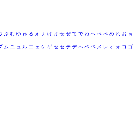
ぶ
ぷ
む
ゆ
ゅ
る
え
ぇ
け
げ
せ
ぜ
て
で
ね
へ
べ
ぺ
め
れ
お
ぉ
プ
ム
ユ
ュ
ル
エ
ェ
ケ
ゲ
セ
ゼ
テ
デ
ヘ
ベ
ペ
メ
レ
オ
ォ
コ
ゴ