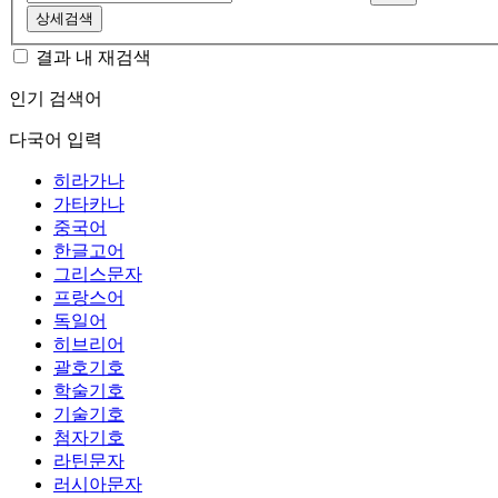
상세검색
결과 내 재검색
인기 검색어
다국어 입력
히라가나
가타카나
중국어
한글고어
그리스문자
프랑스어
독일어
히브리어
괄호기호
학술기호
기술기호
첨자기호
라틴문자
러시아문자