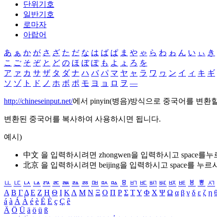
단위기호
일반기호
로마자
아랍어
あ
ぁ
か
が
さ
ざ
た
だ
な
は
ば
ぱ
ま
や
ゃ
ら
わ
ゎ
ん
い
ぃ
き
こ
ご
そ
ぞ
と
ど
の
ほ
ぼ
ぽ
も
よ
ょ
ろ
を
ア
ァ
カ
サ
ザ
タ
ダ
ナ
ハ
バ
パ
マ
ヤ
ャ
ラ
ワ
ヮ
ン
イ
ィ
キ
ギ
ソ
ゾ
ト
ド
ノ
ホ
ボ
ポ
モ
ヨ
ョ
ロ
ヲ
―
http://chineseinput.net/
에서 pinyin(병음)방식으로 중국어를 변환
변환된 중국어를 복사하여 사용하시면 됩니다.
예시)
中文 을 입력하시려면
zhongwen
을 입력하시고 space를
北京 을 입력하시려면
beijing
을 입력하시고 space를 누르
ㅥ
ㅦ
ㅧ
ㅨ
ㅩ
ㅪ
ㅫ
ㅬ
ㅭ
ㅮ
ㅯ
ㅰ
ㅱ
ㅲ
ㅳ
ㅴ
ㅵ
ㅶ
ㅷ
ㅸ
ㅹ
ㅺ
Α
Β
Γ
Δ
Ε
Ζ
Η
Θ
Ι
Κ
Λ
Μ
Ν
Ξ
Ο
Π
Ρ
Σ
Τ
Υ
Φ
Χ
Ψ
Ω
α
β
γ
δ
ε
ζ
η
á
à
Á
À
é
è
É
È
ç
Ç
ê
Ä
Ö
Ü
ä
ö
ü
ß