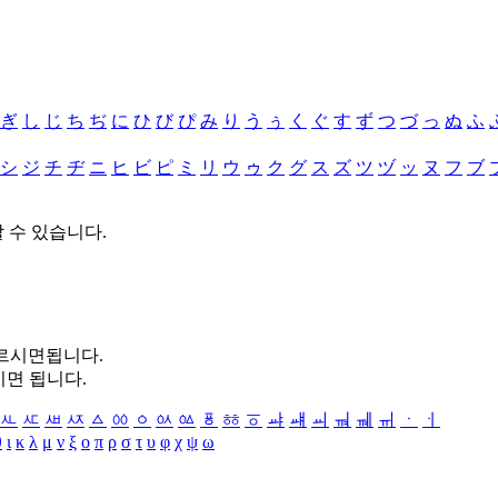
ぎ
し
じ
ち
ぢ
に
ひ
び
ぴ
み
り
う
ぅ
く
ぐ
す
ず
つ
づ
っ
ぬ
ふ
シ
ジ
チ
ヂ
ニ
ヒ
ビ
ピ
ミ
リ
ウ
ゥ
ク
グ
ス
ズ
ツ
ヅ
ッ
ヌ
フ
ブ
할 수 있습니다.
누르시면됩니다.
시면 됩니다.
ㅻ
ㅼ
ㅽ
ㅾ
ㅿ
ㆀ
ㆁ
ㆂ
ㆃ
ㆄ
ㆅ
ㆆ
ㆇ
ㆈ
ㆉ
ㆊ
ㆋ
ㆌ
ㆍ
ㆎ
θ
ι
κ
λ
μ
ν
ξ
ο
π
ρ
σ
τ
υ
φ
χ
ψ
ω