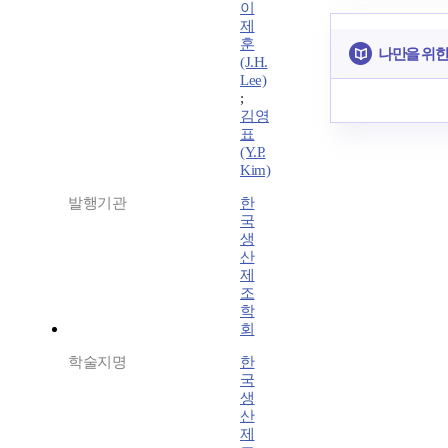
이
제
훈
나만을 위한
(J.H.
Lee)
;
김영
표
(Y.P.
Kim)
발행기관
한
국
생
산
제
조
학
회
학술지명
한
국
생
산
제