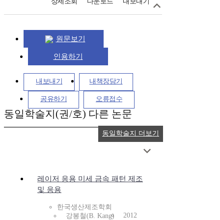
상세조회
다운로드
내보내기
원문보기
인용하기
내보내기
내책장담기
공유하기
오류접수
동일학술지(권/호) 다른 논문
동일학술지 더보기
레이저 응용 미세 금속 패턴 제조
및 응용
한국생산제조학회
2012
강봉철(B. Kang)