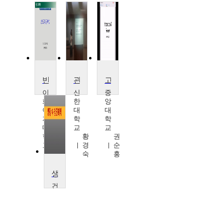
반도체공학II
관교의치기공학
고급광학
이
신
중
화
한
앙
여
대
대
자
학
학
대
교
교
학
황
권
교
경
순
신
숙
홍
형
순
생활 속 첨단과학
건
양
대
학