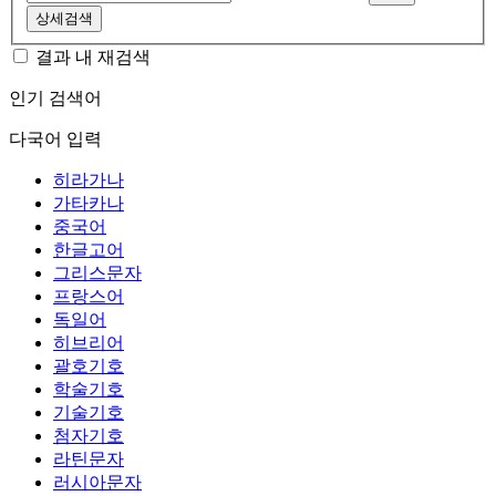
상세검색
결과 내 재검색
인기 검색어
다국어 입력
히라가나
가타카나
중국어
한글고어
그리스문자
프랑스어
독일어
히브리어
괄호기호
학술기호
기술기호
첨자기호
라틴문자
러시아문자