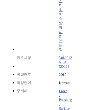
조
학
회
학
술
발
표
대
회
논
문
집
권호사항
Vol.2012
No.4
[2012]
발행연도
2012
작성언어
Korean
주제어
Laser
;
Polishing
;
Surface