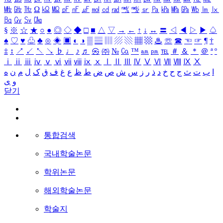
㎒
㎓
㎔
Ω
㏀
㏁
㎊
㎋
㎌
㏖
㏅
㎭
㎮
㎯
㏛
㎩
㎪
㎫
㎬
㏝
㏐
㏓
㏃
㏉
㏜
㏆
§
※
☆
★
○
●
◎
◇
◆
□
■
△
▽
→
←
↑
↓
↔
〓
◁
◀
▷
▶
♤
♠
♡
♥
♧
♣
⊙
◈
▣
◐
◑
▒
▤
▥
▨
▧
▦
▩
♨
☏
☎
☜
☞
¶
†
‡
↕
↗
↙
↖
↘
♭
♩
♪
♬
㉿
㈜
№
㏇
™
㏂
㏘
℡
＃
＆
＊
＠
ª
º
ⅰ
ⅱ
ⅲ
ⅳ
ⅴ
ⅵ
ⅶ
ⅷ
ⅸ
ⅹ
Ⅰ
Ⅱ
Ⅲ
Ⅳ
Ⅴ
Ⅵ
Ⅶ
Ⅷ
Ⅸ
Ⅹ
ا
ب
ت
ث
ج
ح
خ
د
ذ
ر
ز
س
ش
ص
ض
ط
ظ
ع
غ
ف
ق
ک
ل
م
ن
ه
و
ی
닫기
통합검색
국내학술논문
학위논문
해외학술논문
학술지