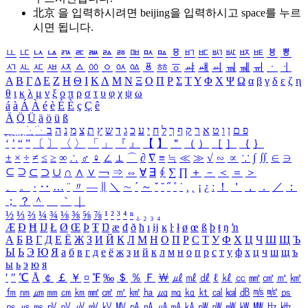
北京 을 입력하시려면
beijing
을 입력하시고 space를 누르
시면 됩니다.
ㅥ
ㅦ
ㅧ
ㅨ
ㅩ
ㅪ
ㅫ
ㅬ
ㅭ
ㅮ
ㅯ
ㅰ
ㅱ
ㅲ
ㅳ
ㅴ
ㅵ
ㅶ
ㅷ
ㅸ
ㅹ
ㅺ
ㅻ
ㅼ
ㅽ
ㅾ
ㅿ
ㆀ
ㆁ
ㆂ
ㆃ
ㆄ
ㆅ
ㆆ
ㆇ
ㆈ
ㆉ
ㆊ
ㆋ
ㆌ
ㆍ
ㆎ
Α
Β
Γ
Δ
Ε
Ζ
Η
Θ
Ι
Κ
Λ
Μ
Ν
Ξ
Ο
Π
Ρ
Σ
Τ
Υ
Φ
Χ
Ψ
Ω
α
β
γ
δ
ε
ζ
η
θ
ι
κ
λ
μ
ν
ξ
ο
π
ρ
σ
τ
υ
φ
χ
ψ
ω
á
à
Á
À
é
è
É
È
ç
Ç
ê
Ä
Ö
Ü
ä
ö
ü
ß
ְ
ֳ
ֲ
ֱ
ָ
ַ
ֵ
ֶ
ִ
ֹ
ּ
ֻ
ׂ
ׁ
ּ
ב
ה
נ
מ
צ
ת
ץ
ש
ד
ג
כ
ע
י
ח
ל
ך
ף
ק
ר
א
ט
ו
ן
ם
פ
‘
’
“
”
〔
〕
〈
〉
「
」
『
』
【
】
＂
（
）
［
］
｛
｝
±
×
÷
≠
≤
≥
∞
∴
♂
♀
∠
⊥
⌒
∂
∇
≡
≒
≪
≫
√
∽
∝
∵
∫
∬
∈
∋
⊆
⊇
⊂
⊃
∪
∩
∧
∨
￢
⇒
⇔
∀
∃
∮
∑
∏
＋
－
＜
＝
＞
、
。
·
‥
…
¨
〃
―
∥
＼
∼
´
～
ˇ
˘
˝
˚
˙
¸
˛
¡
¿
ː
！
＇
，
．
／
：
；
？
＾
＿
｀
｜
½
⅓
⅔
¼
¾
⅛
⅜
⅝
⅞
¹
²
³
⁴
ⁿ
₁
₂
₃
₄
Æ
Ð
Ħ
Ĳ
Ł
Ø
Œ
Þ
Ŧ
Ŋ
æ
đ
ð
ħ
ı
ĳ
ĸ
ŀ
ł
ø
œ
ß
þ
ŧ
ŋ
ŉ
А
Б
В
Г
Д
Е
Ё
Ж
З
И
Й
К
Л
М
Н
О
П
Р
С
Т
У
Ф
Х
Ц
Ч
Ш
Щ
Ъ
Ы
Ь
Э
Ю
Я
а
б
в
г
д
е
ё
ж
з
и
й
к
л
м
н
о
п
р
с
т
у
ф
х
ц
ч
ш
щ
ъ
ы
ь
э
ю
я
′
″
℃
Å
￠
￡
￥
¤
℉
‰
＄
％
Ｆ
￦
㎕
㎖
㎗
ℓ
㎘
㏄
㎣
㎤
㎥
㎦
㎙
㎚
㎛
㎜
㎝
㎞
㎟
㎠
㎡
㎢
㏊
㎍
㎎
㎏
㏏
㎈
㎉
㏈
㎧
㎨
㎰
㎱
㎲
㎳
㎴
㎵
㎶
㎷
㎸
㎹
㎀
㎁
㎂
㎃
㎄
㎺
㎻
㎽
㎾
㎿
㎐
㎑