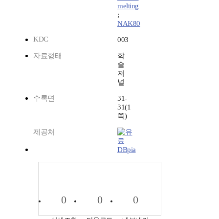
melting
;
NAK80
KDC
003
자료형태
학
술
저
널
수록면
31-
31(1
쪽)
제공처
DBpia
0
0
0