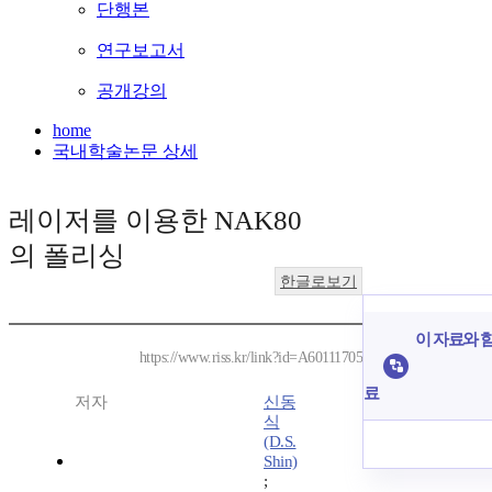
단행본
연구보고서
공개강의
home
국내학술논문 상세
레이저를 이용한 NAK80
의 폴리싱
한글로보기
이 자료와 함
https://www.riss.kr/link?id=A60111705
료
저자
신동
식
(D.S.
Shin)
;