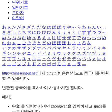
단위기호
일반기호
로마자
아랍어
あ
ぁ
か
が
さ
ざ
た
だ
な
は
ば
ぱ
ま
や
ゃ
ら
わ
ゎ
ん
い
ぃ
き
ぎ
し
じ
ち
ぢ
に
ひ
び
ぴ
み
り
う
ぅ
く
ぐ
す
ず
つ
づ
っ
ぬ
ふ
ぶ
ぷ
む
ゆ
ゅ
る
え
ぇ
け
げ
せ
ぜ
て
で
ね
へ
べ
ぺ
め
れ
お
ぉ
こ
ご
そ
ぞ
と
ど
の
ほ
ぼ
ぽ
も
よ
ょ
ろ
を
ア
ァ
カ
サ
ザ
タ
ダ
ナ
ハ
バ
パ
マ
ヤ
ャ
ラ
ワ
ヮ
ン
イ
ィ
キ
ギ
シ
ジ
チ
ヂ
ニ
ヒ
ビ
ピ
ミ
リ
ウ
ゥ
ク
グ
ス
ズ
ツ
ヅ
ッ
ヌ
フ
ブ
プ
ム
ユ
ュ
ル
エ
ェ
ケ
ゲ
セ
ゼ
テ
デ
ヘ
ベ
ペ
メ
レ
オ
ォ
コ
ゴ
ソ
ゾ
ト
ド
ノ
ホ
ボ
ポ
モ
ヨ
ョ
ロ
ヲ
―
http://chineseinput.net/
에서 pinyin(병음)방식으로 중국어를 변환
할 수 있습니다.
변환된 중국어를 복사하여 사용하시면 됩니다.
예시)
中文 을 입력하시려면
zhongwen
을 입력하시고 space를
누르시면됩니다.