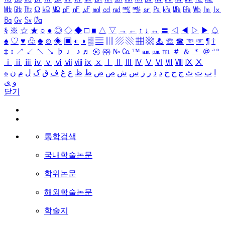
㎒
㎓
㎔
Ω
㏀
㏁
㎊
㎋
㎌
㏖
㏅
㎭
㎮
㎯
㏛
㎩
㎪
㎫
㎬
㏝
㏐
㏓
㏃
㏉
㏜
㏆
§
※
☆
★
○
●
◎
◇
◆
□
■
△
▽
→
←
↑
↓
↔
〓
◁
◀
▷
▶
♤
♠
♡
♥
♧
♣
⊙
◈
▣
◐
◑
▒
▤
▥
▨
▧
▦
▩
♨
☏
☎
☜
☞
¶
†
‡
↕
↗
↙
↖
↘
♭
♩
♪
♬
㉿
㈜
№
㏇
™
㏂
㏘
℡
＃
＆
＊
＠
ª
º
ⅰ
ⅱ
ⅲ
ⅳ
ⅴ
ⅵ
ⅶ
ⅷ
ⅸ
ⅹ
Ⅰ
Ⅱ
Ⅲ
Ⅳ
Ⅴ
Ⅵ
Ⅶ
Ⅷ
Ⅸ
Ⅹ
ا
ب
ت
ث
ج
ح
خ
د
ذ
ر
ز
س
ش
ص
ض
ط
ظ
ع
غ
ف
ق
ک
ل
م
ن
ه
و
ی
닫기
통합검색
국내학술논문
학위논문
해외학술논문
학술지