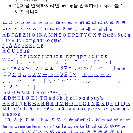
北京 을 입력하시려면
beijing
을 입력하시고 space를 누르
시면 됩니다.
ㅥ
ㅦ
ㅧ
ㅨ
ㅩ
ㅪ
ㅫ
ㅬ
ㅭ
ㅮ
ㅯ
ㅰ
ㅱ
ㅲ
ㅳ
ㅴ
ㅵ
ㅶ
ㅷ
ㅸ
ㅹ
ㅺ
ㅻ
ㅼ
ㅽ
ㅾ
ㅿ
ㆀ
ㆁ
ㆂ
ㆃ
ㆄ
ㆅ
ㆆ
ㆇ
ㆈ
ㆉ
ㆊ
ㆋ
ㆌ
ㆍ
ㆎ
Α
Β
Γ
Δ
Ε
Ζ
Η
Θ
Ι
Κ
Λ
Μ
Ν
Ξ
Ο
Π
Ρ
Σ
Τ
Υ
Φ
Χ
Ψ
Ω
α
β
γ
δ
ε
ζ
η
θ
ι
κ
λ
μ
ν
ξ
ο
π
ρ
σ
τ
υ
φ
χ
ψ
ω
á
à
Á
À
é
è
É
È
ç
Ç
ê
Ä
Ö
Ü
ä
ö
ü
ß
ְ
ֳ
ֲ
ֱ
ָ
ַ
ֵ
ֶ
ִ
ֹ
ּ
ֻ
ׂ
ׁ
ּ
ב
ה
נ
מ
צ
ת
ץ
ש
ד
ג
כ
ע
י
ח
ל
ך
ף
ק
ר
א
ט
ו
ן
ם
פ
‘
’
“
”
〔
〕
〈
〉
「
」
『
』
【
】
＂
（
）
［
］
｛
｝
±
×
÷
≠
≤
≥
∞
∴
♂
♀
∠
⊥
⌒
∂
∇
≡
≒
≪
≫
√
∽
∝
∵
∫
∬
∈
∋
⊆
⊇
⊂
⊃
∪
∩
∧
∨
￢
⇒
⇔
∀
∃
∮
∑
∏
＋
－
＜
＝
＞
、
。
·
‥
…
¨
〃
―
∥
＼
∼
´
～
ˇ
˘
˝
˚
˙
¸
˛
¡
¿
ː
！
＇
，
．
／
：
；
？
＾
＿
｀
｜
½
⅓
⅔
¼
¾
⅛
⅜
⅝
⅞
¹
²
³
⁴
ⁿ
₁
₂
₃
₄
Æ
Ð
Ħ
Ĳ
Ł
Ø
Œ
Þ
Ŧ
Ŋ
æ
đ
ð
ħ
ı
ĳ
ĸ
ŀ
ł
ø
œ
ß
þ
ŧ
ŋ
ŉ
А
Б
В
Г
Д
Е
Ё
Ж
З
И
Й
К
Л
М
Н
О
П
Р
С
Т
У
Ф
Х
Ц
Ч
Ш
Щ
Ъ
Ы
Ь
Э
Ю
Я
а
б
в
г
д
е
ё
ж
з
и
й
к
л
м
н
о
п
р
с
т
у
ф
х
ц
ч
ш
щ
ъ
ы
ь
э
ю
я
′
″
℃
Å
￠
￡
￥
¤
℉
‰
＄
％
Ｆ
￦
㎕
㎖
㎗
ℓ
㎘
㏄
㎣
㎤
㎥
㎦
㎙
㎚
㎛
㎜
㎝
㎞
㎟
㎠
㎡
㎢
㏊
㎍
㎎
㎏
㏏
㎈
㎉
㏈
㎧
㎨
㎰
㎱
㎲
㎳
㎴
㎵
㎶
㎷
㎸
㎹
㎀
㎁
㎂
㎃
㎄
㎺
㎻
㎽
㎾
㎿
㎐
㎑