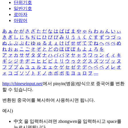
단위기호
일반기호
로마자
아랍어
あ
ぁ
か
が
さ
ざ
た
だ
な
は
ば
ぱ
ま
や
ゃ
ら
わ
ゎ
ん
い
ぃ
き
ぎ
し
じ
ち
ぢ
に
ひ
び
ぴ
み
り
う
ぅ
く
ぐ
す
ず
つ
づ
っ
ぬ
ふ
ぶ
ぷ
む
ゆ
ゅ
る
え
ぇ
け
げ
せ
ぜ
て
で
ね
へ
べ
ぺ
め
れ
お
ぉ
こ
ご
そ
ぞ
と
ど
の
ほ
ぼ
ぽ
も
よ
ょ
ろ
を
ア
ァ
カ
サ
ザ
タ
ダ
ナ
ハ
バ
パ
マ
ヤ
ャ
ラ
ワ
ヮ
ン
イ
ィ
キ
ギ
シ
ジ
チ
ヂ
ニ
ヒ
ビ
ピ
ミ
リ
ウ
ゥ
ク
グ
ス
ズ
ツ
ヅ
ッ
ヌ
フ
ブ
プ
ム
ユ
ュ
ル
エ
ェ
ケ
ゲ
セ
ゼ
テ
デ
ヘ
ベ
ペ
メ
レ
オ
ォ
コ
ゴ
ソ
ゾ
ト
ド
ノ
ホ
ボ
ポ
モ
ヨ
ョ
ロ
ヲ
―
http://chineseinput.net/
에서 pinyin(병음)방식으로 중국어를 변환
할 수 있습니다.
변환된 중국어를 복사하여 사용하시면 됩니다.
예시)
中文 을 입력하시려면
zhongwen
을 입력하시고 space를
누르시면됩니다.