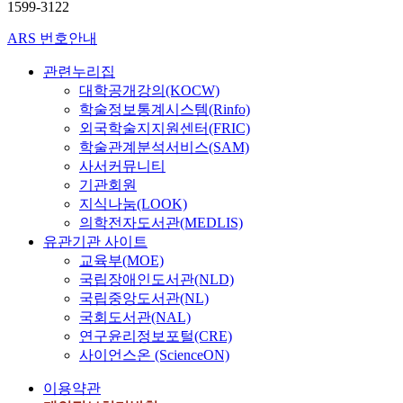
1599-3122
ARS 번호안내
관련누리집
대학공개강의(KOCW)
학술정보통계시스템(Rinfo)
외국학술지지원센터(FRIC)
학술관계분석서비스(SAM)
사서커뮤니티
기관회원
지식나눔(LOOK)
의학전자도서관(MEDLIS)
유관기관 사이트
교육부(MOE)
국립장애인도서관(NLD)
국립중앙도서관(NL)
국회도서관(NAL)
연구윤리정보포털(CRE)
사이언스온 (ScienceON)
이용약관