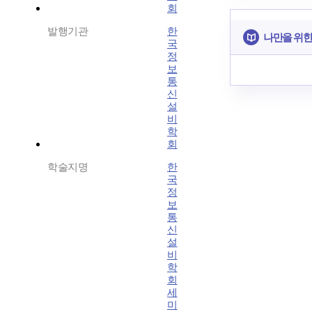
회
발행기관
한
나만을 위한
국
정
보
통
신
설
비
학
회
학술지명
한
국
정
보
통
신
설
비
학
회
세
미