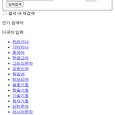
상세검색
결과 내 재검색
인기 검색어
다국어 입력
히라가나
가타카나
중국어
한글고어
그리스문자
프랑스어
독일어
히브리어
괄호기호
학술기호
기술기호
첨자기호
라틴문자
러시아문자