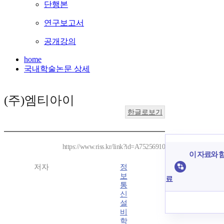
단행본
연구보고서
공개강의
home
국내학술논문 상세
(주)엠티아이
한글로보기
https://www.riss.kr/link?id=A75256910
이 자료와 함
저자
정
보
료
통
신
설
비
학