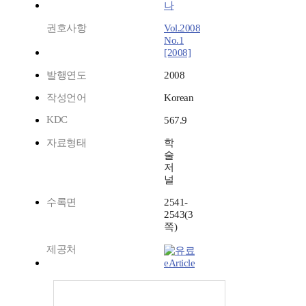
나
권호사항
Vol.2008
No.1
[2008]
발행연도
2008
작성언어
Korean
KDC
567.9
자료형태
학
술
저
널
수록면
2541-
2543(3
쪽)
제공처
eArticle