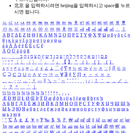
北京 을 입력하시려면
beijing
을 입력하시고 space를 누르
시면 됩니다.
ㅥ
ㅦ
ㅧ
ㅨ
ㅩ
ㅪ
ㅫ
ㅬ
ㅭ
ㅮ
ㅯ
ㅰ
ㅱ
ㅲ
ㅳ
ㅴ
ㅵ
ㅶ
ㅷ
ㅸ
ㅹ
ㅺ
ㅻ
ㅼ
ㅽ
ㅾ
ㅿ
ㆀ
ㆁ
ㆂ
ㆃ
ㆄ
ㆅ
ㆆ
ㆇ
ㆈ
ㆉ
ㆊ
ㆋ
ㆌ
ㆍ
ㆎ
Α
Β
Γ
Δ
Ε
Ζ
Η
Θ
Ι
Κ
Λ
Μ
Ν
Ξ
Ο
Π
Ρ
Σ
Τ
Υ
Φ
Χ
Ψ
Ω
α
β
γ
δ
ε
ζ
η
θ
ι
κ
λ
μ
ν
ξ
ο
π
ρ
σ
τ
υ
φ
χ
ψ
ω
á
à
Á
À
é
è
É
È
ç
Ç
ê
Ä
Ö
Ü
ä
ö
ü
ß
ְ
ֳ
ֲ
ֱ
ָ
ַ
ֵ
ֶ
ִ
ֹ
ּ
ֻ
ׂ
ׁ
ּ
ב
ה
נ
מ
צ
ת
ץ
ש
ד
ג
כ
ע
י
ח
ל
ך
ף
ק
ר
א
ט
ו
ן
ם
פ
‘
’
“
”
〔
〕
〈
〉
「
」
『
』
【
】
＂
（
）
［
］
｛
｝
±
×
÷
≠
≤
≥
∞
∴
♂
♀
∠
⊥
⌒
∂
∇
≡
≒
≪
≫
√
∽
∝
∵
∫
∬
∈
∋
⊆
⊇
⊂
⊃
∪
∩
∧
∨
￢
⇒
⇔
∀
∃
∮
∑
∏
＋
－
＜
＝
＞
、
。
·
‥
…
¨
〃
―
∥
＼
∼
´
～
ˇ
˘
˝
˚
˙
¸
˛
¡
¿
ː
！
＇
，
．
／
：
；
？
＾
＿
｀
｜
½
⅓
⅔
¼
¾
⅛
⅜
⅝
⅞
¹
²
³
⁴
ⁿ
₁
₂
₃
₄
Æ
Ð
Ħ
Ĳ
Ł
Ø
Œ
Þ
Ŧ
Ŋ
æ
đ
ð
ħ
ı
ĳ
ĸ
ŀ
ł
ø
œ
ß
þ
ŧ
ŋ
ŉ
А
Б
В
Г
Д
Е
Ё
Ж
З
И
Й
К
Л
М
Н
О
П
Р
С
Т
У
Ф
Х
Ц
Ч
Ш
Щ
Ъ
Ы
Ь
Э
Ю
Я
а
б
в
г
д
е
ё
ж
з
и
й
к
л
м
н
о
п
р
с
т
у
ф
х
ц
ч
ш
щ
ъ
ы
ь
э
ю
я
′
″
℃
Å
￠
￡
￥
¤
℉
‰
＄
％
Ｆ
￦
㎕
㎖
㎗
ℓ
㎘
㏄
㎣
㎤
㎥
㎦
㎙
㎚
㎛
㎜
㎝
㎞
㎟
㎠
㎡
㎢
㏊
㎍
㎎
㎏
㏏
㎈
㎉
㏈
㎧
㎨
㎰
㎱
㎲
㎳
㎴
㎵
㎶
㎷
㎸
㎹
㎀
㎁
㎂
㎃
㎄
㎺
㎻
㎽
㎾
㎿
㎐
㎑