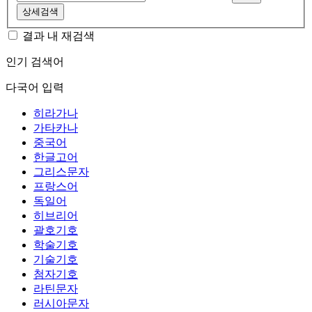
상세검색
결과 내 재검색
인기 검색어
다국어 입력
히라가나
가타카나
중국어
한글고어
그리스문자
프랑스어
독일어
히브리어
괄호기호
학술기호
기술기호
첨자기호
라틴문자
러시아문자