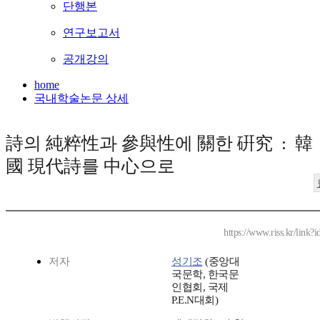
단행본
연구보고서
공개강의
home
국내학술논문 상세
詩의 純粹性과 參與性에 關한 硏究 : 韓
國 現代詩를 中心으로
https://www.riss.kr/link
저자
성기조
(중앙대
국문학, 한국문
인협회, 국제
P.E.N대회)