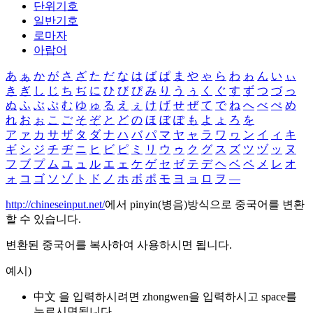
단위기호
일반기호
로마자
아랍어
あ
ぁ
か
が
さ
ざ
た
だ
な
は
ば
ぱ
ま
や
ゃ
ら
わ
ゎ
ん
い
ぃ
き
ぎ
し
じ
ち
ぢ
に
ひ
び
ぴ
み
り
う
ぅ
く
ぐ
す
ず
つ
づ
っ
ぬ
ふ
ぶ
ぷ
む
ゆ
ゅ
る
え
ぇ
け
げ
せ
ぜ
て
で
ね
へ
べ
ぺ
め
れ
お
ぉ
こ
ご
そ
ぞ
と
ど
の
ほ
ぼ
ぽ
も
よ
ょ
ろ
を
ア
ァ
カ
サ
ザ
タ
ダ
ナ
ハ
バ
パ
マ
ヤ
ャ
ラ
ワ
ヮ
ン
イ
ィ
キ
ギ
シ
ジ
チ
ヂ
ニ
ヒ
ビ
ピ
ミ
リ
ウ
ゥ
ク
グ
ス
ズ
ツ
ヅ
ッ
ヌ
フ
ブ
プ
ム
ユ
ュ
ル
エ
ェ
ケ
ゲ
セ
ゼ
テ
デ
ヘ
ベ
ペ
メ
レ
オ
ォ
コ
ゴ
ソ
ゾ
ト
ド
ノ
ホ
ボ
ポ
モ
ヨ
ョ
ロ
ヲ
―
http://chineseinput.net/
에서 pinyin(병음)방식으로 중국어를 변환
할 수 있습니다.
변환된 중국어를 복사하여 사용하시면 됩니다.
예시)
中文 을 입력하시려면
zhongwen
을 입력하시고 space를
누르시면됩니다.