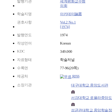
발행기관
세계평화교수협
의회
학술지명
아카데미論叢
권호사항
Vol.2 No.1
[1974]
발행연도
1974
작성언어
Korean
KDC
349.000
자료형태
학술저널
수록면
77-96(20쪽)
제공처
RISS
소장기관
대구대학교 중앙도서관
서강대학교 로욜라중앙
성균관대학교 중앙학술