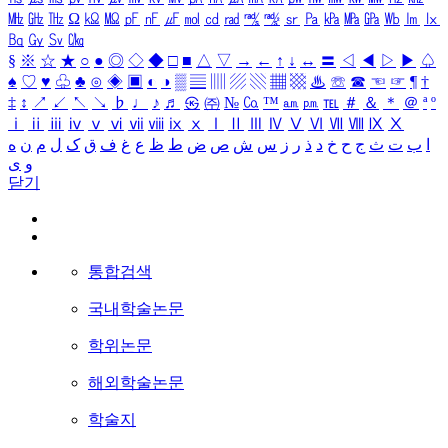
㎒
㎓
㎔
Ω
㏀
㏁
㎊
㎋
㎌
㏖
㏅
㎭
㎮
㎯
㏛
㎩
㎪
㎫
㎬
㏝
㏐
㏓
㏃
㏉
㏜
㏆
§
※
☆
★
○
●
◎
◇
◆
□
■
△
▽
→
←
↑
↓
↔
〓
◁
◀
▷
▶
♤
♠
♡
♥
♧
♣
⊙
◈
▣
◐
◑
▒
▤
▥
▨
▧
▦
▩
♨
☏
☎
☜
☞
¶
†
‡
↕
↗
↙
↖
↘
♭
♩
♪
♬
㉿
㈜
№
㏇
™
㏂
㏘
℡
＃
＆
＊
＠
ª
º
ⅰ
ⅱ
ⅲ
ⅳ
ⅴ
ⅵ
ⅶ
ⅷ
ⅸ
ⅹ
Ⅰ
Ⅱ
Ⅲ
Ⅳ
Ⅴ
Ⅵ
Ⅶ
Ⅷ
Ⅸ
Ⅹ
ا
ب
ت
ث
ج
ح
خ
د
ذ
ر
ز
س
ش
ص
ض
ط
ظ
ع
غ
ف
ق
ک
ل
م
ن
ه
و
ی
닫기
통합검색
국내학술논문
학위논문
해외학술논문
학술지