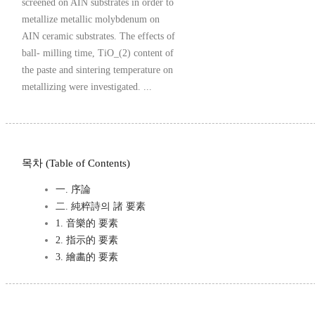
screened on AIN substrates in order to
metallize metallic molybdenum on
AIN ceramic substrates. The effects of
ball- milling time, TiO_(2) content of
the paste and sintering temperature on
metallizing were investigated. ...
목차 (Table of Contents)
一. 序論
二. 純粹詩의 諸 要素
1. 音樂的 要素
2. 指示的 要素
3. 繪畵的 要素