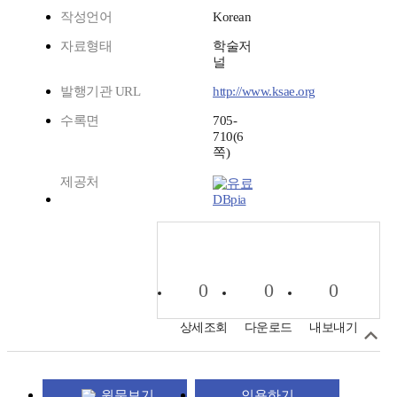
작성언어
Korean
자료형태
학술저
널
발행기관 URL
http://www.ksae.org
수록면
705-
710(6
쪽)
제공처
DBpia
0
0
0
상세조회
다운로드
내보내기
원문보기
인용하기