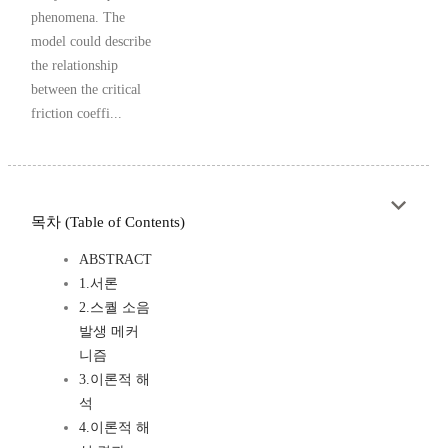
phenomena. The
model could describe
the relationship
between the critical
friction coeffi...
목차 (Table of Contents)
ABSTRACT
1.서론
2.스퀄 소음
발생 메커
니즘
3.이론적 해
석
4.이론적 해