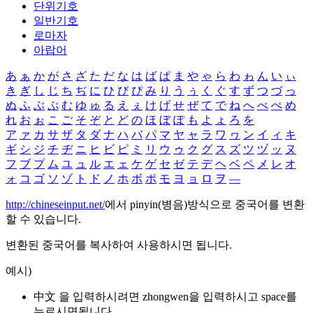
단위기호
일반기호
로마자
아랍어
あ
ぁ
か
が
さ
ざ
た
だ
な
は
ば
ぱ
ま
や
ゃ
ら
わ
ゎ
ん
い
ぃ
き
ぎ
し
じ
ち
ぢ
に
ひ
び
ぴ
み
り
う
ぅ
く
ぐ
す
ず
つ
づ
っ
ぬ
ふ
ぶ
ぷ
む
ゆ
ゅ
る
え
ぇ
け
げ
せ
ぜ
て
で
ね
へ
べ
ぺ
め
れ
お
ぉ
こ
ご
そ
ぞ
と
ど
の
ほ
ぼ
ぽ
も
よ
ょ
ろ
を
ア
ァ
カ
サ
ザ
タ
ダ
ナ
ハ
バ
パ
マ
ヤ
ャ
ラ
ワ
ヮ
ン
イ
ィ
キ
ギ
シ
ジ
チ
ヂ
ニ
ヒ
ビ
ピ
ミ
リ
ウ
ゥ
ク
グ
ス
ズ
ツ
ヅ
ッ
ヌ
フ
ブ
プ
ム
ユ
ュ
ル
エ
ェ
ケ
ゲ
セ
ゼ
テ
デ
ヘ
ベ
ペ
メ
レ
オ
ォ
コ
ゴ
ソ
ゾ
ト
ド
ノ
ホ
ボ
ポ
モ
ヨ
ョ
ロ
ヲ
―
http://chineseinput.net/
에서 pinyin(병음)방식으로 중국어를 변환
할 수 있습니다.
변환된 중국어를 복사하여 사용하시면 됩니다.
예시)
中文 을 입력하시려면
zhongwen
을 입력하시고 space를
누르시면됩니다.