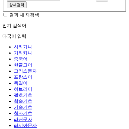
상세검색
결과 내 재검색
인기 검색어
다국어 입력
히라가나
가타카나
중국어
한글고어
그리스문자
프랑스어
독일어
히브리어
괄호기호
학술기호
기술기호
첨자기호
라틴문자
러시아문자