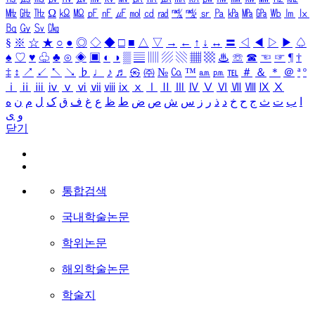
㎒
㎓
㎔
Ω
㏀
㏁
㎊
㎋
㎌
㏖
㏅
㎭
㎮
㎯
㏛
㎩
㎪
㎫
㎬
㏝
㏐
㏓
㏃
㏉
㏜
㏆
§
※
☆
★
○
●
◎
◇
◆
□
■
△
▽
→
←
↑
↓
↔
〓
◁
◀
▷
▶
♤
♠
♡
♥
♧
♣
⊙
◈
▣
◐
◑
▒
▤
▥
▨
▧
▦
▩
♨
☏
☎
☜
☞
¶
†
‡
↕
↗
↙
↖
↘
♭
♩
♪
♬
㉿
㈜
№
㏇
™
㏂
㏘
℡
＃
＆
＊
＠
ª
º
ⅰ
ⅱ
ⅲ
ⅳ
ⅴ
ⅵ
ⅶ
ⅷ
ⅸ
ⅹ
Ⅰ
Ⅱ
Ⅲ
Ⅳ
Ⅴ
Ⅵ
Ⅶ
Ⅷ
Ⅸ
Ⅹ
ا
ب
ت
ث
ج
ح
خ
د
ذ
ر
ز
س
ش
ص
ض
ط
ظ
ع
غ
ف
ق
ک
ل
م
ن
ه
و
ی
닫기
통합검색
국내학술논문
학위논문
해외학술논문
학술지