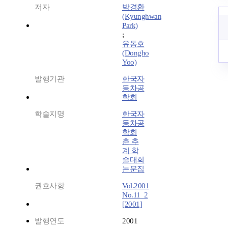
저자
박경환
(Kyunghwan
Park)
;
유동호
(Dongho
Yoo)
발행기관
한국자
동차공
학회
학술지명
한국자
동차공
학회
춘 추
계 학
술대회
논문집
권호사항
Vol.2001
No.11_2
[2001]
발행연도
2001