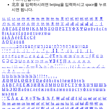
北京 을 입력하시려면
beijing
을 입력하시고 space를 누르
시면 됩니다.
ㅥ
ㅦ
ㅧ
ㅨ
ㅩ
ㅪ
ㅫ
ㅬ
ㅭ
ㅮ
ㅯ
ㅰ
ㅱ
ㅲ
ㅳ
ㅴ
ㅵ
ㅶ
ㅷ
ㅸ
ㅹ
ㅺ
ㅻ
ㅼ
ㅽ
ㅾ
ㅿ
ㆀ
ㆁ
ㆂ
ㆃ
ㆄ
ㆅ
ㆆ
ㆇ
ㆈ
ㆉ
ㆊ
ㆋ
ㆌ
ㆍ
ㆎ
Α
Β
Γ
Δ
Ε
Ζ
Η
Θ
Ι
Κ
Λ
Μ
Ν
Ξ
Ο
Π
Ρ
Σ
Τ
Υ
Φ
Χ
Ψ
Ω
α
β
γ
δ
ε
ζ
η
θ
ι
κ
λ
μ
ν
ξ
ο
π
ρ
σ
τ
υ
φ
χ
ψ
ω
á
à
Á
À
é
è
É
È
ç
Ç
ê
Ä
Ö
Ü
ä
ö
ü
ß
ְ
ֳ
ֲ
ֱ
ָ
ַ
ֵ
ֶ
ִ
ֹ
ּ
ֻ
ׂ
ׁ
ּ
ב
ה
נ
מ
צ
ת
ץ
ש
ד
ג
כ
ע
י
ח
ל
ך
ף
ק
ר
א
ט
ו
ן
ם
פ
‘
’
“
”
〔
〕
〈
〉
「
」
『
』
【
】
＂
（
）
［
］
｛
｝
±
×
÷
≠
≤
≥
∞
∴
♂
♀
∠
⊥
⌒
∂
∇
≡
≒
≪
≫
√
∽
∝
∵
∫
∬
∈
∋
⊆
⊇
⊂
⊃
∪
∩
∧
∨
￢
⇒
⇔
∀
∃
∮
∑
∏
＋
－
＜
＝
＞
、
。
·
‥
…
¨
〃
―
∥
＼
∼
´
～
ˇ
˘
˝
˚
˙
¸
˛
¡
¿
ː
！
＇
，
．
／
：
；
？
＾
＿
｀
｜
½
⅓
⅔
¼
¾
⅛
⅜
⅝
⅞
¹
²
³
⁴
ⁿ
₁
₂
₃
₄
Æ
Ð
Ħ
Ĳ
Ł
Ø
Œ
Þ
Ŧ
Ŋ
æ
đ
ð
ħ
ı
ĳ
ĸ
ŀ
ł
ø
œ
ß
þ
ŧ
ŋ
ŉ
А
Б
В
Г
Д
Е
Ё
Ж
З
И
Й
К
Л
М
Н
О
П
Р
С
Т
У
Ф
Х
Ц
Ч
Ш
Щ
Ъ
Ы
Ь
Э
Ю
Я
а
б
в
г
д
е
ё
ж
з
и
й
к
л
м
н
о
п
р
с
т
у
ф
х
ц
ч
ш
щ
ъ
ы
ь
э
ю
я
′
″
℃
Å
￠
￡
￥
¤
℉
‰
＄
％
Ｆ
￦
㎕
㎖
㎗
ℓ
㎘
㏄
㎣
㎤
㎥
㎦
㎙
㎚
㎛
㎜
㎝
㎞
㎟
㎠
㎡
㎢
㏊
㎍
㎎
㎏
㏏
㎈
㎉
㏈
㎧
㎨
㎰
㎱
㎲
㎳
㎴
㎵
㎶
㎷
㎸
㎹
㎀
㎁
㎂
㎃
㎄
㎺
㎻
㎽
㎾
㎿
㎐
㎑