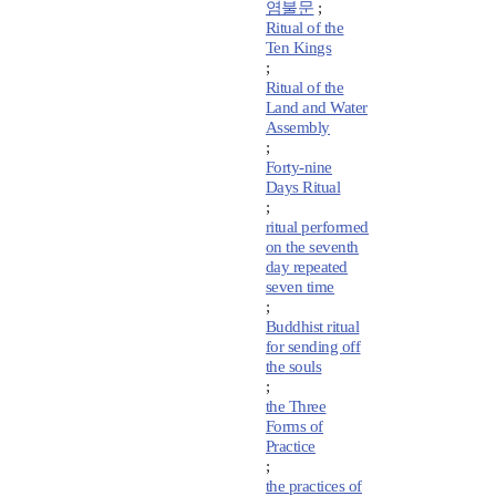
염불문
;
Ritual of the
Ten Kings
;
Ritual of the
Land and Water
Assembly
;
Forty-nine
Days Ritual
;
ritual performed
on the seventh
day repeated
seven time
;
Buddhist ritual
for sending off
the souls
;
the Three
Forms of
Practice
;
the practices of