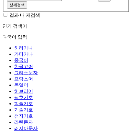
상세검색
결과 내 재검색
인기 검색어
다국어 입력
히라가나
가타카나
중국어
한글고어
그리스문자
프랑스어
독일어
히브리어
괄호기호
학술기호
기술기호
첨자기호
라틴문자
러시아문자