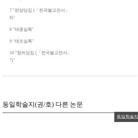
7 "편양당집 (「한국불교전서」
8)"
8 "태종실록"
9 "태조실록"
10 "청허당집 (「한국불교전서」
7)"
동일학술지(권/호) 다른 논문
동일학술지