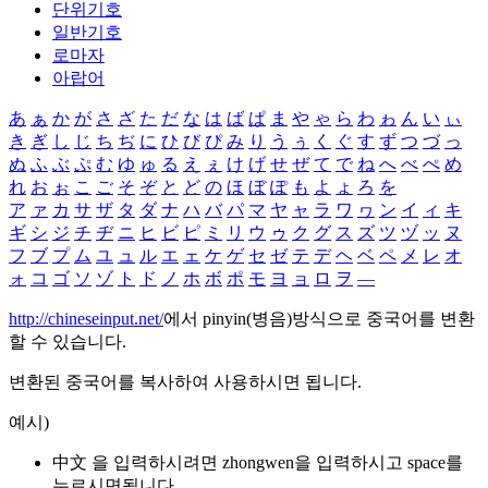
단위기호
일반기호
로마자
아랍어
あ
ぁ
か
が
さ
ざ
た
だ
な
は
ば
ぱ
ま
や
ゃ
ら
わ
ゎ
ん
い
ぃ
き
ぎ
し
じ
ち
ぢ
に
ひ
び
ぴ
み
り
う
ぅ
く
ぐ
す
ず
つ
づ
っ
ぬ
ふ
ぶ
ぷ
む
ゆ
ゅ
る
え
ぇ
け
げ
せ
ぜ
て
で
ね
へ
べ
ぺ
め
れ
お
ぉ
こ
ご
そ
ぞ
と
ど
の
ほ
ぼ
ぽ
も
よ
ょ
ろ
を
ア
ァ
カ
サ
ザ
タ
ダ
ナ
ハ
バ
パ
マ
ヤ
ャ
ラ
ワ
ヮ
ン
イ
ィ
キ
ギ
シ
ジ
チ
ヂ
ニ
ヒ
ビ
ピ
ミ
リ
ウ
ゥ
ク
グ
ス
ズ
ツ
ヅ
ッ
ヌ
フ
ブ
プ
ム
ユ
ュ
ル
エ
ェ
ケ
ゲ
セ
ゼ
テ
デ
ヘ
ベ
ペ
メ
レ
オ
ォ
コ
ゴ
ソ
ゾ
ト
ド
ノ
ホ
ボ
ポ
モ
ヨ
ョ
ロ
ヲ
―
http://chineseinput.net/
에서 pinyin(병음)방식으로 중국어를 변환
할 수 있습니다.
변환된 중국어를 복사하여 사용하시면 됩니다.
예시)
中文 을 입력하시려면
zhongwen
을 입력하시고 space를
누르시면됩니다.