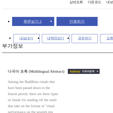
상세조회
다운로드
내
원문보기 2
인용하기
내보내기
내책장담기
공유하기
오
부가정보
다국어 초록 (Multilingual Abstract)
Among the Buddhists rituals that
have been passed down to the
Joseon period, there are three types
of rituals for sending off the souls
that take on the format of “ritual
performance on the seventh day,