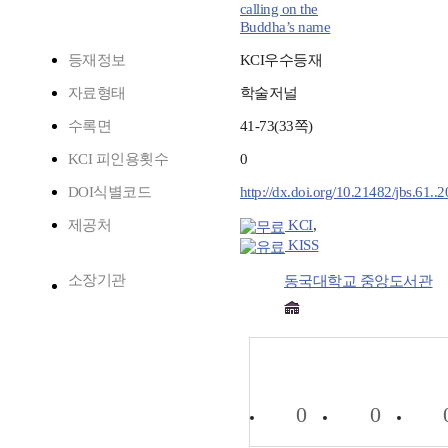
calling on the
Buddha’s name
등재정보
KCI우수등재
자료형태
학술저널
수록면
41-73(33쪽)
KCI 피인용횟수
0
DOI식별코드
http://dx.doi.org/10.21482/jbs.61..
제공처
KCI
,
KISS
소장기관
동국대학교 중앙도서관
0
0