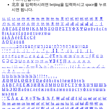
北京 을 입력하시려면
beijing
을 입력하시고 space를 누르
시면 됩니다.
ㅥ
ㅦ
ㅧ
ㅨ
ㅩ
ㅪ
ㅫ
ㅬ
ㅭ
ㅮ
ㅯ
ㅰ
ㅱ
ㅲ
ㅳ
ㅴ
ㅵ
ㅶ
ㅷ
ㅸ
ㅹ
ㅺ
ㅻ
ㅼ
ㅽ
ㅾ
ㅿ
ㆀ
ㆁ
ㆂ
ㆃ
ㆄ
ㆅ
ㆆ
ㆇ
ㆈ
ㆉ
ㆊ
ㆋ
ㆌ
ㆍ
ㆎ
Α
Β
Γ
Δ
Ε
Ζ
Η
Θ
Ι
Κ
Λ
Μ
Ν
Ξ
Ο
Π
Ρ
Σ
Τ
Υ
Φ
Χ
Ψ
Ω
α
β
γ
δ
ε
ζ
η
θ
ι
κ
λ
μ
ν
ξ
ο
π
ρ
σ
τ
υ
φ
χ
ψ
ω
á
à
Á
À
é
è
É
È
ç
Ç
ê
Ä
Ö
Ü
ä
ö
ü
ß
ְ
ֳ
ֲ
ֱ
ָ
ַ
ֵ
ֶ
ִ
ֹ
ּ
ֻ
ׂ
ׁ
ּ
ב
ה
נ
מ
צ
ת
ץ
ש
ד
ג
כ
ע
י
ח
ל
ך
ף
ק
ר
א
ט
ו
ן
ם
פ
‘
’
“
”
〔
〕
〈
〉
「
」
『
』
【
】
＂
（
）
［
］
｛
｝
±
×
÷
≠
≤
≥
∞
∴
♂
♀
∠
⊥
⌒
∂
∇
≡
≒
≪
≫
√
∽
∝
∵
∫
∬
∈
∋
⊆
⊇
⊂
⊃
∪
∩
∧
∨
￢
⇒
⇔
∀
∃
∮
∑
∏
＋
－
＜
＝
＞
、
。
·
‥
…
¨
〃
―
∥
＼
∼
´
～
ˇ
˘
˝
˚
˙
¸
˛
¡
¿
ː
！
＇
，
．
／
：
；
？
＾
＿
｀
｜
½
⅓
⅔
¼
¾
⅛
⅜
⅝
⅞
¹
²
³
⁴
ⁿ
₁
₂
₃
₄
Æ
Ð
Ħ
Ĳ
Ł
Ø
Œ
Þ
Ŧ
Ŋ
æ
đ
ð
ħ
ı
ĳ
ĸ
ŀ
ł
ø
œ
ß
þ
ŧ
ŋ
ŉ
А
Б
В
Г
Д
Е
Ё
Ж
З
И
Й
К
Л
М
Н
О
П
Р
С
Т
У
Ф
Х
Ц
Ч
Ш
Щ
Ъ
Ы
Ь
Э
Ю
Я
а
б
в
г
д
е
ё
ж
з
и
й
к
л
м
н
о
п
р
с
т
у
ф
х
ц
ч
ш
щ
ъ
ы
ь
э
ю
я
′
″
℃
Å
￠
￡
￥
¤
℉
‰
＄
％
Ｆ
￦
㎕
㎖
㎗
ℓ
㎘
㏄
㎣
㎤
㎥
㎦
㎙
㎚
㎛
㎜
㎝
㎞
㎟
㎠
㎡
㎢
㏊
㎍
㎎
㎏
㏏
㎈
㎉
㏈
㎧
㎨
㎰
㎱
㎲
㎳
㎴
㎵
㎶
㎷
㎸
㎹
㎀
㎁
㎂
㎃
㎄
㎺
㎻
㎽
㎾
㎿
㎐
㎑