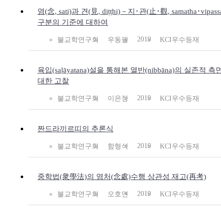
염(念, sati)과 견(見, diṭṭhi)－지･관(止･觀, samatha･vipass
구분의 기준에 대하여
2019
불교학연구회
우동필
KCI우수등재
육입(saḷāyatana)설을 통해본 열반(nibbāna)의 실존적 측
대한 고찰
2019
불교학연구회
이은정
KCI우수등재
짠드라끼르띠의 추론식
2019
불교학연구회
함형석
KCI우수등재
중학법(衆學法)의 염처(念處)수행 상관성 재고(再考)
2019
불교학연구회
오호연
KCI우수등재