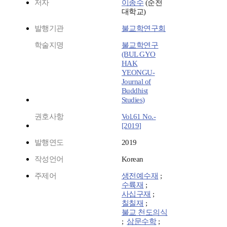
저자
이종수
(순천
대학교)
발행기관
불교학연구회
학술지명
불교학연구
(BUL GYO
HAK
YEONGU-
Journal of
Buddhist
Studies)
권호사항
Vol.61 No.-
[2019]
발행연도
2019
작성언어
Korean
주제어
생전예수재
;
수륙재
;
사십구재
;
칠칠재
;
불교 천도의식
;
삼문수학
;