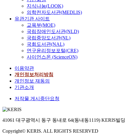
지식나눔(LOOK)
의학전자도서관(MEDLIS)
유관기관 사이트
교육부(MOE)
국립장애인도서관(NLD)
국립중앙도서관(NL)
국회도서관(NAL)
연구윤리정보포털(CRE)
사이언스온 (ScienceON)
이용약관
개인정보처리방침
개인정보 재동의
기관소개
저작물 게시중단요청
41061 대구광역시 동구 동내로 64(동내동1119) KERIS빌딩
Copyright© KERIS. ALL RIGHTS RESERVED