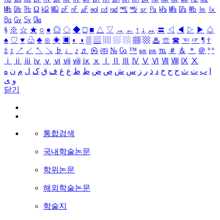
㎒
㎓
㎔
Ω
㏀
㏁
㎊
㎋
㎌
㏖
㏅
㎭
㎮
㎯
㏛
㎩
㎪
㎫
㎬
㏝
㏐
㏓
㏃
㏉
㏜
㏆
§
※
☆
★
○
●
◎
◇
◆
□
■
△
▽
→
←
↑
↓
↔
〓
◁
◀
▷
▶
♤
♠
♡
♥
♧
♣
⊙
◈
▣
◐
◑
▒
▤
▥
▨
▧
▦
▩
♨
☏
☎
☜
☞
¶
†
‡
↕
↗
↙
↖
↘
♭
♩
♪
♬
㉿
㈜
№
㏇
™
㏂
㏘
℡
＃
＆
＊
＠
ª
º
ⅰ
ⅱ
ⅲ
ⅳ
ⅴ
ⅵ
ⅶ
ⅷ
ⅸ
ⅹ
Ⅰ
Ⅱ
Ⅲ
Ⅳ
Ⅴ
Ⅵ
Ⅶ
Ⅷ
Ⅸ
Ⅹ
ا
ب
ت
ث
ج
ح
خ
د
ذ
ر
ز
س
ش
ص
ض
ط
ظ
ع
غ
ف
ق
ک
ل
م
ن
ه
و
ی
닫기
통합검색
국내학술논문
학위논문
해외학술논문
학술지