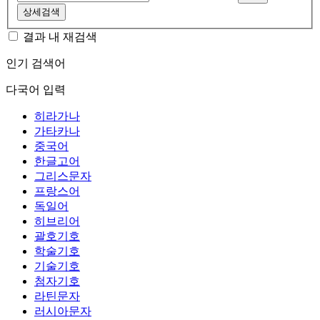
상세검색
결과 내 재검색
인기 검색어
다국어 입력
히라가나
가타카나
중국어
한글고어
그리스문자
프랑스어
독일어
히브리어
괄호기호
학술기호
기술기호
첨자기호
라틴문자
러시아문자