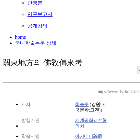
단행본
연구보고서
공개강의
home
국내학술논문 상세
關東地方의 佛敎傳來考
https://www.riss.kr/link
저자
최승순
(강원대
국문학(고전))
발행기관
세계평화교수협
의회
학술지명
아카데미論叢