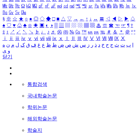
㎒
㎓
㎔
Ω
㏀
㏁
㎊
㎋
㎌
㏖
㏅
㎭
㎮
㎯
㏛
㎩
㎪
㎫
㎬
㏝
㏐
㏓
㏃
㏉
㏜
㏆
§
※
☆
★
○
●
◎
◇
◆
□
■
△
▽
→
←
↑
↓
↔
〓
◁
◀
▷
▶
♤
♠
♡
♥
♧
♣
⊙
◈
▣
◐
◑
▒
▤
▥
▨
▧
▦
▩
♨
☏
☎
☜
☞
¶
†
‡
↕
↗
↙
↖
↘
♭
♩
♪
♬
㉿
㈜
№
㏇
™
㏂
㏘
℡
＃
＆
＊
＠
ª
º
ⅰ
ⅱ
ⅲ
ⅳ
ⅴ
ⅵ
ⅶ
ⅷ
ⅸ
ⅹ
Ⅰ
Ⅱ
Ⅲ
Ⅳ
Ⅴ
Ⅵ
Ⅶ
Ⅷ
Ⅸ
Ⅹ
ا
ب
ت
ث
ج
ح
خ
د
ذ
ر
ز
س
ش
ص
ض
ط
ظ
ع
غ
ف
ق
ک
ل
م
ن
ه
و
ی
닫기
통합검색
국내학술논문
학위논문
해외학술논문
학술지