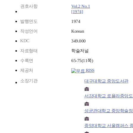
권호사항
Vol.2 No.1
[1974]
발행연도
1974
작성언어
Korean
KDC
349.000
자료형태
학술저널
수록면
65-75(11쪽)
제공처
RISS
소장기관
대구대학교 중앙도서관
서강대학교 로욜라중앙
성균관대학교 중앙학술
중앙대학교 서울캠퍼스 