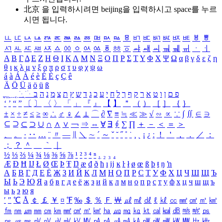
北京 을 입력하시려면
beijing
을 입력하시고 space를 누르
시면 됩니다.
ㅥ
ㅦ
ㅧ
ㅨ
ㅩ
ㅪ
ㅫ
ㅬ
ㅭ
ㅮ
ㅯ
ㅰ
ㅱ
ㅲ
ㅳ
ㅴ
ㅵ
ㅶ
ㅷ
ㅸ
ㅹ
ㅺ
ㅻ
ㅼ
ㅽ
ㅾ
ㅿ
ㆀ
ㆁ
ㆂ
ㆃ
ㆄ
ㆅ
ㆆ
ㆇ
ㆈ
ㆉ
ㆊ
ㆋ
ㆌ
ㆍ
ㆎ
Α
Β
Γ
Δ
Ε
Ζ
Η
Θ
Ι
Κ
Λ
Μ
Ν
Ξ
Ο
Π
Ρ
Σ
Τ
Υ
Φ
Χ
Ψ
Ω
α
β
γ
δ
ε
ζ
η
θ
ι
κ
λ
μ
ν
ξ
ο
π
ρ
σ
τ
υ
φ
χ
ψ
ω
á
à
Á
À
é
è
É
È
ç
Ç
ê
Ä
Ö
Ü
ä
ö
ü
ß
ְ
ֳ
ֲ
ֱ
ָ
ַ
ֵ
ֶ
ִ
ֹ
ּ
ֻ
ׂ
ׁ
ּ
ב
ה
נ
מ
צ
ת
ץ
ש
ד
ג
כ
ע
י
ח
ל
ך
ף
ק
ר
א
ט
ו
ן
ם
פ
‘
’
“
”
〔
〕
〈
〉
「
」
『
』
【
】
＂
（
）
［
］
｛
｝
±
×
÷
≠
≤
≥
∞
∴
♂
♀
∠
⊥
⌒
∂
∇
≡
≒
≪
≫
√
∽
∝
∵
∫
∬
∈
∋
⊆
⊇
⊂
⊃
∪
∩
∧
∨
￢
⇒
⇔
∀
∃
∮
∑
∏
＋
－
＜
＝
＞
、
。
·
‥
…
¨
〃
―
∥
＼
∼
´
～
ˇ
˘
˝
˚
˙
¸
˛
¡
¿
ː
！
＇
，
．
／
：
；
？
＾
＿
｀
｜
½
⅓
⅔
¼
¾
⅛
⅜
⅝
⅞
¹
²
³
⁴
ⁿ
₁
₂
₃
₄
Æ
Ð
Ħ
Ĳ
Ł
Ø
Œ
Þ
Ŧ
Ŋ
æ
đ
ð
ħ
ı
ĳ
ĸ
ŀ
ł
ø
œ
ß
þ
ŧ
ŋ
ŉ
А
Б
В
Г
Д
Е
Ё
Ж
З
И
Й
К
Л
М
Н
О
П
Р
С
Т
У
Ф
Х
Ц
Ч
Ш
Щ
Ъ
Ы
Ь
Э
Ю
Я
а
б
в
г
д
е
ё
ж
з
и
й
к
л
м
н
о
п
р
с
т
у
ф
х
ц
ч
ш
щ
ъ
ы
ь
э
ю
я
′
″
℃
Å
￠
￡
￥
¤
℉
‰
＄
％
Ｆ
￦
㎕
㎖
㎗
ℓ
㎘
㏄
㎣
㎤
㎥
㎦
㎙
㎚
㎛
㎜
㎝
㎞
㎟
㎠
㎡
㎢
㏊
㎍
㎎
㎏
㏏
㎈
㎉
㏈
㎧
㎨
㎰
㎱
㎲
㎳
㎴
㎵
㎶
㎷
㎸
㎹
㎀
㎁
㎂
㎃
㎄
㎺
㎻
㎽
㎾
㎿
㎐
㎑