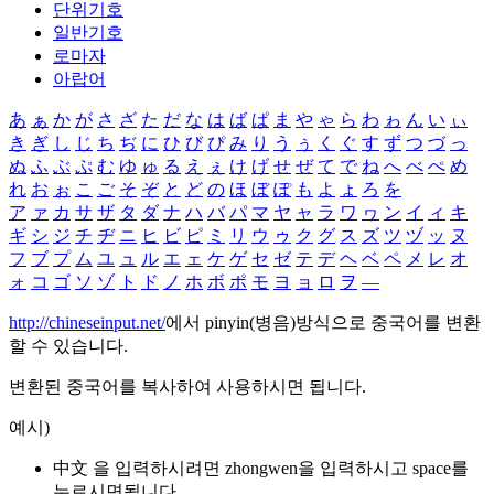
단위기호
일반기호
로마자
아랍어
あ
ぁ
か
が
さ
ざ
た
だ
な
は
ば
ぱ
ま
や
ゃ
ら
わ
ゎ
ん
い
ぃ
き
ぎ
し
じ
ち
ぢ
に
ひ
び
ぴ
み
り
う
ぅ
く
ぐ
す
ず
つ
づ
っ
ぬ
ふ
ぶ
ぷ
む
ゆ
ゅ
る
え
ぇ
け
げ
せ
ぜ
て
で
ね
へ
べ
ぺ
め
れ
お
ぉ
こ
ご
そ
ぞ
と
ど
の
ほ
ぼ
ぽ
も
よ
ょ
ろ
を
ア
ァ
カ
サ
ザ
タ
ダ
ナ
ハ
バ
パ
マ
ヤ
ャ
ラ
ワ
ヮ
ン
イ
ィ
キ
ギ
シ
ジ
チ
ヂ
ニ
ヒ
ビ
ピ
ミ
リ
ウ
ゥ
ク
グ
ス
ズ
ツ
ヅ
ッ
ヌ
フ
ブ
プ
ム
ユ
ュ
ル
エ
ェ
ケ
ゲ
セ
ゼ
テ
デ
ヘ
ベ
ペ
メ
レ
オ
ォ
コ
ゴ
ソ
ゾ
ト
ド
ノ
ホ
ボ
ポ
モ
ヨ
ョ
ロ
ヲ
―
http://chineseinput.net/
에서 pinyin(병음)방식으로 중국어를 변환
할 수 있습니다.
변환된 중국어를 복사하여 사용하시면 됩니다.
예시)
中文 을 입력하시려면
zhongwen
을 입력하시고 space를
누르시면됩니다.