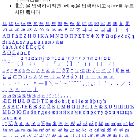
北京 을 입력하시려면
beijing
을 입력하시고 space를 누르
시면 됩니다.
ㅥ
ㅦ
ㅧ
ㅨ
ㅩ
ㅪ
ㅫ
ㅬ
ㅭ
ㅮ
ㅯ
ㅰ
ㅱ
ㅲ
ㅳ
ㅴ
ㅵ
ㅶ
ㅷ
ㅸ
ㅹ
ㅺ
ㅻ
ㅼ
ㅽ
ㅾ
ㅿ
ㆀ
ㆁ
ㆂ
ㆃ
ㆄ
ㆅ
ㆆ
ㆇ
ㆈ
ㆉ
ㆊ
ㆋ
ㆌ
ㆍ
ㆎ
Α
Β
Γ
Δ
Ε
Ζ
Η
Θ
Ι
Κ
Λ
Μ
Ν
Ξ
Ο
Π
Ρ
Σ
Τ
Υ
Φ
Χ
Ψ
Ω
α
β
γ
δ
ε
ζ
η
θ
ι
κ
λ
μ
ν
ξ
ο
π
ρ
σ
τ
υ
φ
χ
ψ
ω
á
à
Á
À
é
è
É
È
ç
Ç
ê
Ä
Ö
Ü
ä
ö
ü
ß
ְ
ֳ
ֲ
ֱ
ָ
ַ
ֵ
ֶ
ִ
ֹ
ּ
ֻ
ׂ
ׁ
ּ
ב
ה
נ
מ
צ
ת
ץ
ש
ד
ג
כ
ע
י
ח
ל
ך
ף
ק
ר
א
ט
ו
ן
ם
פ
‘
’
“
”
〔
〕
〈
〉
「
」
『
』
【
】
＂
（
）
［
］
｛
｝
±
×
÷
≠
≤
≥
∞
∴
♂
♀
∠
⊥
⌒
∂
∇
≡
≒
≪
≫
√
∽
∝
∵
∫
∬
∈
∋
⊆
⊇
⊂
⊃
∪
∩
∧
∨
￢
⇒
⇔
∀
∃
∮
∑
∏
＋
－
＜
＝
＞
、
。
·
‥
…
¨
〃
―
∥
＼
∼
´
～
ˇ
˘
˝
˚
˙
¸
˛
¡
¿
ː
！
＇
，
．
／
：
；
？
＾
＿
｀
｜
½
⅓
⅔
¼
¾
⅛
⅜
⅝
⅞
¹
²
³
⁴
ⁿ
₁
₂
₃
₄
Æ
Ð
Ħ
Ĳ
Ł
Ø
Œ
Þ
Ŧ
Ŋ
æ
đ
ð
ħ
ı
ĳ
ĸ
ŀ
ł
ø
œ
ß
þ
ŧ
ŋ
ŉ
А
Б
В
Г
Д
Е
Ё
Ж
З
И
Й
К
Л
М
Н
О
П
Р
С
Т
У
Ф
Х
Ц
Ч
Ш
Щ
Ъ
Ы
Ь
Э
Ю
Я
а
б
в
г
д
е
ё
ж
з
и
й
к
л
м
н
о
п
р
с
т
у
ф
х
ц
ч
ш
щ
ъ
ы
ь
э
ю
я
′
″
℃
Å
￠
￡
￥
¤
℉
‰
＄
％
Ｆ
￦
㎕
㎖
㎗
ℓ
㎘
㏄
㎣
㎤
㎥
㎦
㎙
㎚
㎛
㎜
㎝
㎞
㎟
㎠
㎡
㎢
㏊
㎍
㎎
㎏
㏏
㎈
㎉
㏈
㎧
㎨
㎰
㎱
㎲
㎳
㎴
㎵
㎶
㎷
㎸
㎹
㎀
㎁
㎂
㎃
㎄
㎺
㎻
㎽
㎾
㎿
㎐
㎑