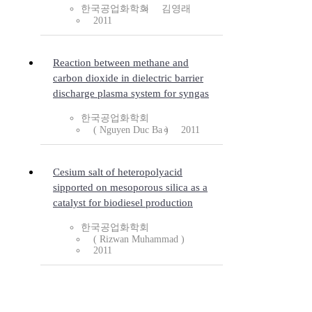
한국공업화학회
김영래
2011
Reaction between methane and
carbon dioxide in dielectric barrier
discharge plasma system for syngas
한국공업화학회
( Nguyen Duc Ba )
2011
Cesium salt of heteropolyacid
sipported on mesoporous silica as a
catalyst for biodiesel production
한국공업화학회
( Rizwan Muhammad )
2011