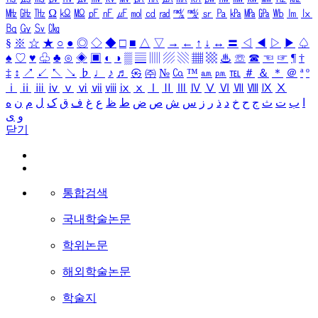
㎒
㎓
㎔
Ω
㏀
㏁
㎊
㎋
㎌
㏖
㏅
㎭
㎮
㎯
㏛
㎩
㎪
㎫
㎬
㏝
㏐
㏓
㏃
㏉
㏜
㏆
§
※
☆
★
○
●
◎
◇
◆
□
■
△
▽
→
←
↑
↓
↔
〓
◁
◀
▷
▶
♤
♠
♡
♥
♧
♣
⊙
◈
▣
◐
◑
▒
▤
▥
▨
▧
▦
▩
♨
☏
☎
☜
☞
¶
†
‡
↕
↗
↙
↖
↘
♭
♩
♪
♬
㉿
㈜
№
㏇
™
㏂
㏘
℡
＃
＆
＊
＠
ª
º
ⅰ
ⅱ
ⅲ
ⅳ
ⅴ
ⅵ
ⅶ
ⅷ
ⅸ
ⅹ
Ⅰ
Ⅱ
Ⅲ
Ⅳ
Ⅴ
Ⅵ
Ⅶ
Ⅷ
Ⅸ
Ⅹ
ا
ب
ت
ث
ج
ح
خ
د
ذ
ر
ز
س
ش
ص
ض
ط
ظ
ع
غ
ف
ق
ک
ل
م
ن
ه
و
ی
닫기
통합검색
국내학술논문
학위논문
해외학술논문
학술지