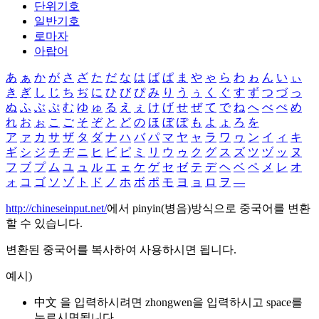
단위기호
일반기호
로마자
아랍어
あ
ぁ
か
が
さ
ざ
た
だ
な
は
ば
ぱ
ま
や
ゃ
ら
わ
ゎ
ん
い
ぃ
き
ぎ
し
じ
ち
ぢ
に
ひ
び
ぴ
み
り
う
ぅ
く
ぐ
す
ず
つ
づ
っ
ぬ
ふ
ぶ
ぷ
む
ゆ
ゅ
る
え
ぇ
け
げ
せ
ぜ
て
で
ね
へ
べ
ぺ
め
れ
お
ぉ
こ
ご
そ
ぞ
と
ど
の
ほ
ぼ
ぽ
も
よ
ょ
ろ
を
ア
ァ
カ
サ
ザ
タ
ダ
ナ
ハ
バ
パ
マ
ヤ
ャ
ラ
ワ
ヮ
ン
イ
ィ
キ
ギ
シ
ジ
チ
ヂ
ニ
ヒ
ビ
ピ
ミ
リ
ウ
ゥ
ク
グ
ス
ズ
ツ
ヅ
ッ
ヌ
フ
ブ
プ
ム
ユ
ュ
ル
エ
ェ
ケ
ゲ
セ
ゼ
テ
デ
ヘ
ベ
ペ
メ
レ
オ
ォ
コ
ゴ
ソ
ゾ
ト
ド
ノ
ホ
ボ
ポ
モ
ヨ
ョ
ロ
ヲ
―
http://chineseinput.net/
에서 pinyin(병음)방식으로 중국어를 변환
할 수 있습니다.
변환된 중국어를 복사하여 사용하시면 됩니다.
예시)
中文 을 입력하시려면
zhongwen
을 입력하시고 space를
누르시면됩니다.