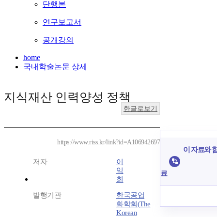
단행본
연구보고서
공개강의
home
국내학술논문 상세
지식재산 인력양성 정책
한글로보기
https://www.riss.kr/link?id=A106942697
이 자료와 함
저자
이
익
료
희
발행기관
한국공업
화학회(The
Korean