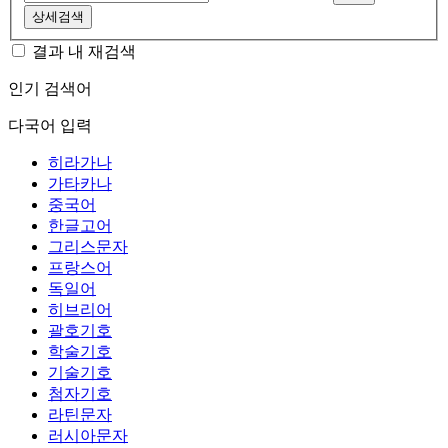
상세검색
결과 내 재검색
인기 검색어
다국어 입력
히라가나
가타카나
중국어
한글고어
그리스문자
프랑스어
독일어
히브리어
괄호기호
학술기호
기술기호
첨자기호
라틴문자
러시아문자