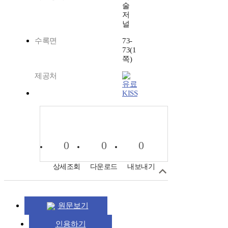
술
저
널
수록면
73-
73(1
쪽)
제공처
KISS
0
0
0
상세조회
다운로드
내보내기
원문보기
인용하기