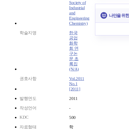
Society of
Industrial
and
나만을 위한
Engineering
Chemistry)
학술지명
한국
공업
화학
회 연
구논
문 초
록집
(N/A)
권호사항
Vol.2011
No.1
[2011]
발행연도
2011
작성언어
-
KDC
500
자료형태
학