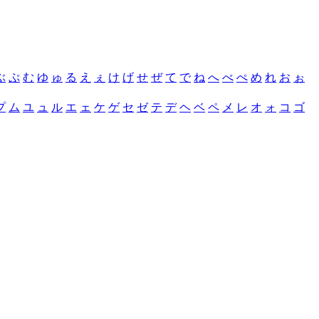
ぶ
ぷ
む
ゆ
ゅ
る
え
ぇ
け
げ
せ
ぜ
て
で
ね
へ
べ
ぺ
め
れ
お
ぉ
プ
ム
ユ
ュ
ル
エ
ェ
ケ
ゲ
セ
ゼ
テ
デ
ヘ
ベ
ペ
メ
レ
オ
ォ
コ
ゴ