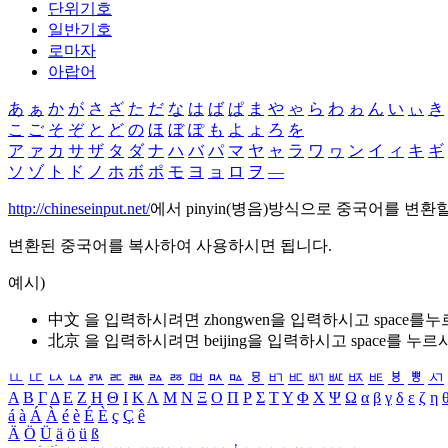
단위기호
일반기호
로마자
아랍어
あ
ぁ
か
が
さ
ざ
た
だ
な
は
ば
ぱ
ま
や
ゃ
ら
わ
ゎ
ん
い
ぃ
き
こ
ご
そ
ぞ
と
ど
の
ほ
ぼ
ぽ
も
よ
ょ
ろ
を
ア
ァ
カ
サ
ザ
タ
ダ
ナ
ハ
バ
パ
マ
ヤ
ャ
ラ
ワ
ヮ
ン
イ
ィ
キ
ギ
ソ
ゾ
ト
ド
ノ
ホ
ボ
ポ
モ
ヨ
ョ
ロ
ヲ
―
http://chineseinput.net/
에서 pinyin(병음)방식으로 중국어를 변환
변환된 중국어를 복사하여 사용하시면 됩니다.
예시)
中文 을 입력하시려면
zhongwen
을 입력하시고 space를
北京 을 입력하시려면
beijing
을 입력하시고 space를 누르
ㅥ
ㅦ
ㅧ
ㅨ
ㅩ
ㅪ
ㅫ
ㅬ
ㅭ
ㅮ
ㅯ
ㅰ
ㅱ
ㅲ
ㅳ
ㅴ
ㅵ
ㅶ
ㅷ
ㅸ
ㅹ
ㅺ
Α
Β
Γ
Δ
Ε
Ζ
Η
Θ
Ι
Κ
Λ
Μ
Ν
Ξ
Ο
Π
Ρ
Σ
Τ
Υ
Φ
Χ
Ψ
Ω
α
β
γ
δ
ε
ζ
η
á
à
Á
À
é
è
É
È
ç
Ç
ê
Ä
Ö
Ü
ä
ö
ü
ß