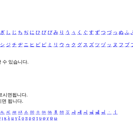
ぎ
し
じ
ち
ぢ
に
ひ
び
ぴ
み
り
う
ぅ
く
ぐ
す
ず
つ
づ
っ
ぬ
ふ
シ
ジ
チ
ヂ
ニ
ヒ
ビ
ピ
ミ
リ
ウ
ゥ
ク
グ
ス
ズ
ツ
ヅ
ッ
ヌ
フ
ブ
할 수 있습니다.
누르시면됩니다.
시면 됩니다.
ㅻ
ㅼ
ㅽ
ㅾ
ㅿ
ㆀ
ㆁ
ㆂ
ㆃ
ㆄ
ㆅ
ㆆ
ㆇ
ㆈ
ㆉ
ㆊ
ㆋ
ㆌ
ㆍ
ㆎ
θ
ι
κ
λ
μ
ν
ξ
ο
π
ρ
σ
τ
υ
φ
χ
ψ
ω