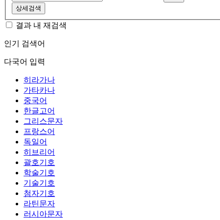
상세검색
결과 내 재검색
인기 검색어
다국어 입력
히라가나
가타카나
중국어
한글고어
그리스문자
프랑스어
독일어
히브리어
괄호기호
학술기호
기술기호
첨자기호
라틴문자
러시아문자