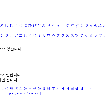
ぎ
し
じ
ち
ぢ
に
ひ
び
ぴ
み
り
う
ぅ
く
ぐ
す
ず
つ
づ
っ
ぬ
ふ
シ
ジ
チ
ヂ
ニ
ヒ
ビ
ピ
ミ
リ
ウ
ゥ
ク
グ
ス
ズ
ツ
ヅ
ッ
ヌ
フ
ブ
할 수 있습니다.
누르시면됩니다.
시면 됩니다.
ㅻ
ㅼ
ㅽ
ㅾ
ㅿ
ㆀ
ㆁ
ㆂ
ㆃ
ㆄ
ㆅ
ㆆ
ㆇ
ㆈ
ㆉ
ㆊ
ㆋ
ㆌ
ㆍ
ㆎ
θ
ι
κ
λ
μ
ν
ξ
ο
π
ρ
σ
τ
υ
φ
χ
ψ
ω