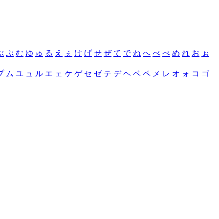
ぶ
ぷ
む
ゆ
ゅ
る
え
ぇ
け
げ
せ
ぜ
て
で
ね
へ
べ
ぺ
め
れ
お
ぉ
プ
ム
ユ
ュ
ル
エ
ェ
ケ
ゲ
セ
ゼ
テ
デ
ヘ
ベ
ペ
メ
レ
オ
ォ
コ
ゴ