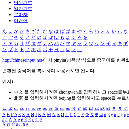
단위기호
일반기호
로마자
아랍어
あ
ぁ
か
が
さ
ざ
た
だ
な
は
ば
ぱ
ま
や
ゃ
ら
わ
ゎ
ん
い
ぃ
き
こ
ご
そ
ぞ
と
ど
の
ほ
ぼ
ぽ
も
よ
ょ
ろ
を
ア
ァ
カ
サ
ザ
タ
ダ
ナ
ハ
バ
パ
マ
ヤ
ャ
ラ
ワ
ヮ
ン
イ
ィ
キ
ギ
ソ
ゾ
ト
ド
ノ
ホ
ボ
ポ
モ
ヨ
ョ
ロ
ヲ
―
http://chineseinput.net/
에서 pinyin(병음)방식으로 중국어를 변환
변환된 중국어를 복사하여 사용하시면 됩니다.
예시)
中文 을 입력하시려면
zhongwen
을 입력하시고 space를
北京 을 입력하시려면
beijing
을 입력하시고 space를 누르
ㅥ
ㅦ
ㅧ
ㅨ
ㅩ
ㅪ
ㅫ
ㅬ
ㅭ
ㅮ
ㅯ
ㅰ
ㅱ
ㅲ
ㅳ
ㅴ
ㅵ
ㅶ
ㅷ
ㅸ
ㅹ
ㅺ
Α
Β
Γ
Δ
Ε
Ζ
Η
Θ
Ι
Κ
Λ
Μ
Ν
Ξ
Ο
Π
Ρ
Σ
Τ
Υ
Φ
Χ
Ψ
Ω
α
β
γ
δ
ε
ζ
η
á
à
Á
À
é
è
É
È
ç
Ç
ê
Ä
Ö
Ü
ä
ö
ü
ß