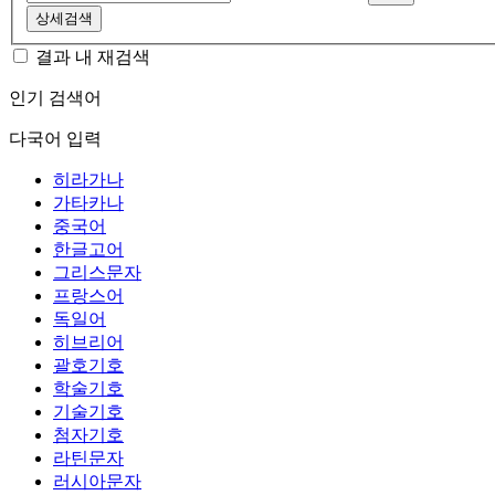
상세검색
결과 내 재검색
인기 검색어
다국어 입력
히라가나
가타카나
중국어
한글고어
그리스문자
프랑스어
독일어
히브리어
괄호기호
학술기호
기술기호
첨자기호
라틴문자
러시아문자