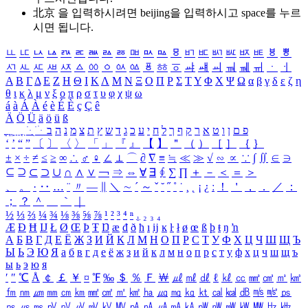
北京 을 입력하시려면
beijing
을 입력하시고 space를 누르
시면 됩니다.
ㅥ
ㅦ
ㅧ
ㅨ
ㅩ
ㅪ
ㅫ
ㅬ
ㅭ
ㅮ
ㅯ
ㅰ
ㅱ
ㅲ
ㅳ
ㅴ
ㅵ
ㅶ
ㅷ
ㅸ
ㅹ
ㅺ
ㅻ
ㅼ
ㅽ
ㅾ
ㅿ
ㆀ
ㆁ
ㆂ
ㆃ
ㆄ
ㆅ
ㆆ
ㆇ
ㆈ
ㆉ
ㆊ
ㆋ
ㆌ
ㆍ
ㆎ
Α
Β
Γ
Δ
Ε
Ζ
Η
Θ
Ι
Κ
Λ
Μ
Ν
Ξ
Ο
Π
Ρ
Σ
Τ
Υ
Φ
Χ
Ψ
Ω
α
β
γ
δ
ε
ζ
η
θ
ι
κ
λ
μ
ν
ξ
ο
π
ρ
σ
τ
υ
φ
χ
ψ
ω
á
à
Á
À
é
è
É
È
ç
Ç
ê
Ä
Ö
Ü
ä
ö
ü
ß
ְ
ֳ
ֲ
ֱ
ָ
ַ
ֵ
ֶ
ִ
ֹ
ּ
ֻ
ׂ
ׁ
ּ
ב
ה
נ
מ
צ
ת
ץ
ש
ד
ג
כ
ע
י
ח
ל
ך
ף
ק
ר
א
ט
ו
ן
ם
פ
‘
’
“
”
〔
〕
〈
〉
「
」
『
』
【
】
＂
（
）
［
］
｛
｝
±
×
÷
≠
≤
≥
∞
∴
♂
♀
∠
⊥
⌒
∂
∇
≡
≒
≪
≫
√
∽
∝
∵
∫
∬
∈
∋
⊆
⊇
⊂
⊃
∪
∩
∧
∨
￢
⇒
⇔
∀
∃
∮
∑
∏
＋
－
＜
＝
＞
、
。
·
‥
…
¨
〃
―
∥
＼
∼
´
～
ˇ
˘
˝
˚
˙
¸
˛
¡
¿
ː
！
＇
，
．
／
：
；
？
＾
＿
｀
｜
½
⅓
⅔
¼
¾
⅛
⅜
⅝
⅞
¹
²
³
⁴
ⁿ
₁
₂
₃
₄
Æ
Ð
Ħ
Ĳ
Ł
Ø
Œ
Þ
Ŧ
Ŋ
æ
đ
ð
ħ
ı
ĳ
ĸ
ŀ
ł
ø
œ
ß
þ
ŧ
ŋ
ŉ
А
Б
В
Г
Д
Е
Ё
Ж
З
И
Й
К
Л
М
Н
О
П
Р
С
Т
У
Ф
Х
Ц
Ч
Ш
Щ
Ъ
Ы
Ь
Э
Ю
Я
а
б
в
г
д
е
ё
ж
з
и
й
к
л
м
н
о
п
р
с
т
у
ф
х
ц
ч
ш
щ
ъ
ы
ь
э
ю
я
′
″
℃
Å
￠
￡
￥
¤
℉
‰
＄
％
Ｆ
￦
㎕
㎖
㎗
ℓ
㎘
㏄
㎣
㎤
㎥
㎦
㎙
㎚
㎛
㎜
㎝
㎞
㎟
㎠
㎡
㎢
㏊
㎍
㎎
㎏
㏏
㎈
㎉
㏈
㎧
㎨
㎰
㎱
㎲
㎳
㎴
㎵
㎶
㎷
㎸
㎹
㎀
㎁
㎂
㎃
㎄
㎺
㎻
㎽
㎾
㎿
㎐
㎑