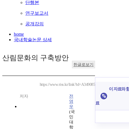
단행본
연구보고서
공개강의
home
국내학술논문 상세
산림문화의 구축방안
한글로보기
https://www.riss.kr/link?id=A349085
이 자료와 함
저자
전
영
료
우
(국
민
대
학