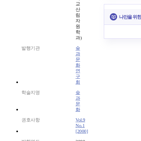
교
산
림
나만을 위한
자
원
학
과)
발행기관
숲
과
문
화
연
구
회
학술지명
숲
과
문
화
권호사항
Vol.9
No.1
[2000]