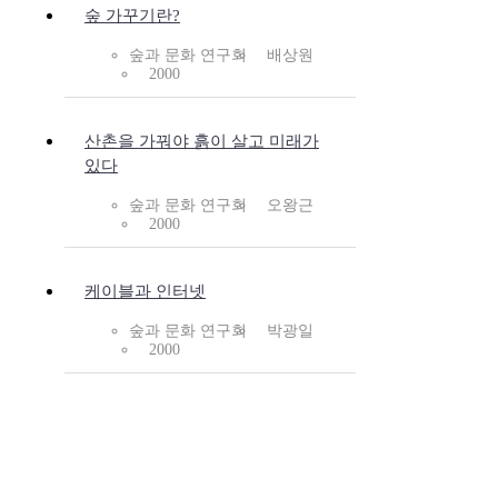
숲 가꾸기란?
숲과 문화 연구회
배상원
2000
산촌을 가꿔야 흙이 살고 미래가
있다
숲과 문화 연구회
오왕근
2000
케이블과 인터넷
숲과 문화 연구회
박광일
2000