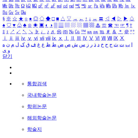
㎒
㎓
㎔
Ω
㏀
㏁
㎊
㎋
㎌
㏖
㏅
㎭
㎮
㎯
㏛
㎩
㎪
㎫
㎬
㏝
㏐
㏓
㏃
㏉
㏜
㏆
§
※
☆
★
○
●
◎
◇
◆
□
■
△
▽
→
←
↑
↓
↔
〓
◁
◀
▷
▶
♤
♠
♡
♥
♧
♣
⊙
◈
▣
◐
◑
▒
▤
▥
▨
▧
▦
▩
♨
☏
☎
☜
☞
¶
†
‡
↕
↗
↙
↖
↘
♭
♩
♪
♬
㉿
㈜
№
㏇
™
㏂
㏘
℡
＃
＆
＊
＠
ª
º
ⅰ
ⅱ
ⅲ
ⅳ
ⅴ
ⅵ
ⅶ
ⅷ
ⅸ
ⅹ
Ⅰ
Ⅱ
Ⅲ
Ⅳ
Ⅴ
Ⅵ
Ⅶ
Ⅷ
Ⅸ
Ⅹ
ا
ب
ت
ث
ج
ح
خ
د
ذ
ر
ز
س
ش
ص
ض
ط
ظ
ع
غ
ف
ق
ک
ل
م
ن
ه
و
ی
닫기
통합검색
국내학술논문
학위논문
해외학술논문
학술지