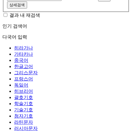
상세검색
결과 내 재검색
인기 검색어
다국어 입력
히라가나
가타카나
중국어
한글고어
그리스문자
프랑스어
독일어
히브리어
괄호기호
학술기호
기술기호
첨자기호
라틴문자
러시아문자