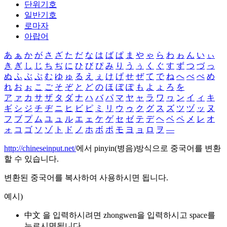
단위기호
일반기호
로마자
아랍어
あ
ぁ
か
が
さ
ざ
た
だ
な
は
ば
ぱ
ま
や
ゃ
ら
わ
ゎ
ん
い
ぃ
き
ぎ
し
じ
ち
ぢ
に
ひ
び
ぴ
み
り
う
ぅ
く
ぐ
す
ず
つ
づ
っ
ぬ
ふ
ぶ
ぷ
む
ゆ
ゅ
る
え
ぇ
け
げ
せ
ぜ
て
で
ね
へ
べ
ぺ
め
れ
お
ぉ
こ
ご
そ
ぞ
と
ど
の
ほ
ぼ
ぽ
も
よ
ょ
ろ
を
ア
ァ
カ
サ
ザ
タ
ダ
ナ
ハ
バ
パ
マ
ヤ
ャ
ラ
ワ
ヮ
ン
イ
ィ
キ
ギ
シ
ジ
チ
ヂ
ニ
ヒ
ビ
ピ
ミ
リ
ウ
ゥ
ク
グ
ス
ズ
ツ
ヅ
ッ
ヌ
フ
ブ
プ
ム
ユ
ュ
ル
エ
ェ
ケ
ゲ
セ
ゼ
テ
デ
ヘ
ベ
ペ
メ
レ
オ
ォ
コ
ゴ
ソ
ゾ
ト
ド
ノ
ホ
ボ
ポ
モ
ヨ
ョ
ロ
ヲ
―
http://chineseinput.net/
에서 pinyin(병음)방식으로 중국어를 변환
할 수 있습니다.
변환된 중국어를 복사하여 사용하시면 됩니다.
예시)
中文 을 입력하시려면
zhongwen
을 입력하시고 space를
누르시면됩니다.