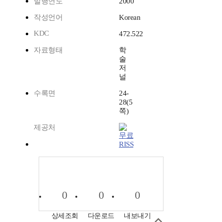
발행연도
2000
작성언어
Korean
KDC
472.522
자료형태
학
술
저
널
수록면
24-
28(5
쪽)
제공처
RISS
0
0
0
상세조회
다운로드
내보내기