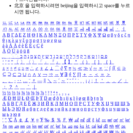
北京 을 입력하시려면
beijing
을 입력하시고 space를 누르
시면 됩니다.
ㅥ
ㅦ
ㅧ
ㅨ
ㅩ
ㅪ
ㅫ
ㅬ
ㅭ
ㅮ
ㅯ
ㅰ
ㅱ
ㅲ
ㅳ
ㅴ
ㅵ
ㅶ
ㅷ
ㅸ
ㅹ
ㅺ
ㅻ
ㅼ
ㅽ
ㅾ
ㅿ
ㆀ
ㆁ
ㆂ
ㆃ
ㆄ
ㆅ
ㆆ
ㆇ
ㆈ
ㆉ
ㆊ
ㆋ
ㆌ
ㆍ
ㆎ
Α
Β
Γ
Δ
Ε
Ζ
Η
Θ
Ι
Κ
Λ
Μ
Ν
Ξ
Ο
Π
Ρ
Σ
Τ
Υ
Φ
Χ
Ψ
Ω
α
β
γ
δ
ε
ζ
η
θ
ι
κ
λ
μ
ν
ξ
ο
π
ρ
σ
τ
υ
φ
χ
ψ
ω
á
à
Á
À
é
è
É
È
ç
Ç
ê
Ä
Ö
Ü
ä
ö
ü
ß
ְ
ֳ
ֲ
ֱ
ָ
ַ
ֵ
ֶ
ִ
ֹ
ּ
ֻ
ׂ
ׁ
ּ
ב
ה
נ
מ
צ
ת
ץ
ש
ד
ג
כ
ע
י
ח
ל
ך
ף
ק
ר
א
ט
ו
ן
ם
פ
‘
’
“
”
〔
〕
〈
〉
「
」
『
』
【
】
＂
（
）
［
］
｛
｝
±
×
÷
≠
≤
≥
∞
∴
♂
♀
∠
⊥
⌒
∂
∇
≡
≒
≪
≫
√
∽
∝
∵
∫
∬
∈
∋
⊆
⊇
⊂
⊃
∪
∩
∧
∨
￢
⇒
⇔
∀
∃
∮
∑
∏
＋
－
＜
＝
＞
、
。
·
‥
…
¨
〃
―
∥
＼
∼
´
～
ˇ
˘
˝
˚
˙
¸
˛
¡
¿
ː
！
＇
，
．
／
：
；
？
＾
＿
｀
｜
½
⅓
⅔
¼
¾
⅛
⅜
⅝
⅞
¹
²
³
⁴
ⁿ
₁
₂
₃
₄
Æ
Ð
Ħ
Ĳ
Ł
Ø
Œ
Þ
Ŧ
Ŋ
æ
đ
ð
ħ
ı
ĳ
ĸ
ŀ
ł
ø
œ
ß
þ
ŧ
ŋ
ŉ
А
Б
В
Г
Д
Е
Ё
Ж
З
И
Й
К
Л
М
Н
О
П
Р
С
Т
У
Ф
Х
Ц
Ч
Ш
Щ
Ъ
Ы
Ь
Э
Ю
Я
а
б
в
г
д
е
ё
ж
з
и
й
к
л
м
н
о
п
р
с
т
у
ф
х
ц
ч
ш
щ
ъ
ы
ь
э
ю
я
′
″
℃
Å
￠
￡
￥
¤
℉
‰
＄
％
Ｆ
￦
㎕
㎖
㎗
ℓ
㎘
㏄
㎣
㎤
㎥
㎦
㎙
㎚
㎛
㎜
㎝
㎞
㎟
㎠
㎡
㎢
㏊
㎍
㎎
㎏
㏏
㎈
㎉
㏈
㎧
㎨
㎰
㎱
㎲
㎳
㎴
㎵
㎶
㎷
㎸
㎹
㎀
㎁
㎂
㎃
㎄
㎺
㎻
㎽
㎾
㎿
㎐
㎑