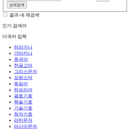
상세검색
결과 내 재검색
인기 검색어
다국어 입력
히라가나
가타카나
중국어
한글고어
그리스문자
프랑스어
독일어
히브리어
괄호기호
학술기호
기술기호
첨자기호
라틴문자
러시아문자