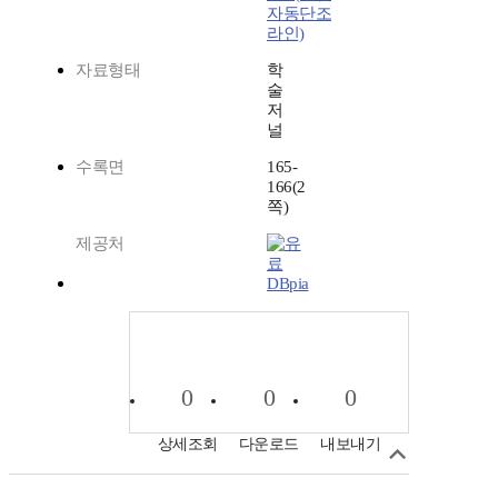
자동단조
라인)
자료형태
학
술
저
널
수록면
165-
166(2
쪽)
제공처
DBpia
0
0
0
상세조회
다운로드
내보내기