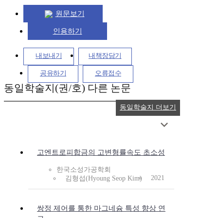
원문보기
인용하기
내보내기
내책장담기
공유하기
오류접수
동일학술지(권/호) 다른 논문
동일학술지 더보기
고엔트로피합금의 고변형률속도 초소성
한국소성가공학회
2021
김형섭(Hyoung Seop Kim)
쌍정 제어를 통한 마그네슘 특성 향상 연