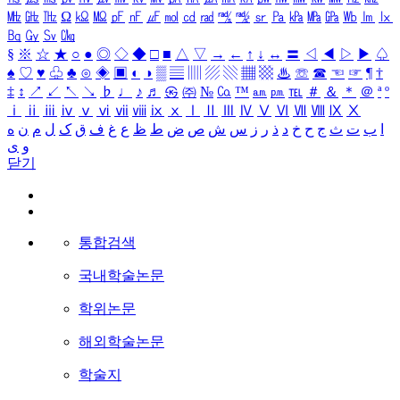
㎒
㎓
㎔
Ω
㏀
㏁
㎊
㎋
㎌
㏖
㏅
㎭
㎮
㎯
㏛
㎩
㎪
㎫
㎬
㏝
㏐
㏓
㏃
㏉
㏜
㏆
§
※
☆
★
○
●
◎
◇
◆
□
■
△
▽
→
←
↑
↓
↔
〓
◁
◀
▷
▶
♤
♠
♡
♥
♧
♣
⊙
◈
▣
◐
◑
▒
▤
▥
▨
▧
▦
▩
♨
☏
☎
☜
☞
¶
†
‡
↕
↗
↙
↖
↘
♭
♩
♪
♬
㉿
㈜
№
㏇
™
㏂
㏘
℡
＃
＆
＊
＠
ª
º
ⅰ
ⅱ
ⅲ
ⅳ
ⅴ
ⅵ
ⅶ
ⅷ
ⅸ
ⅹ
Ⅰ
Ⅱ
Ⅲ
Ⅳ
Ⅴ
Ⅵ
Ⅶ
Ⅷ
Ⅸ
Ⅹ
ا
ب
ت
ث
ج
ح
خ
د
ذ
ر
ز
س
ش
ص
ض
ط
ظ
ع
غ
ف
ق
ک
ل
م
ن
ه
و
ی
닫기
통합검색
국내학술논문
학위논문
해외학술논문
학술지