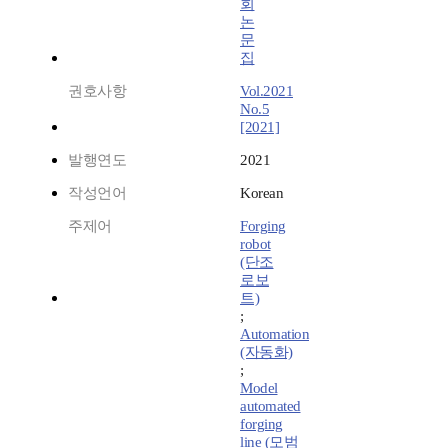
회
논
문
집
권호사항
Vol.2021
No.5
[2021]
발행연도
2021
작성언어
Korean
주제어
Forging
robot
(단조
로보
트)
;
Automation
(자동화)
;
Model
automated
forging
line (모범