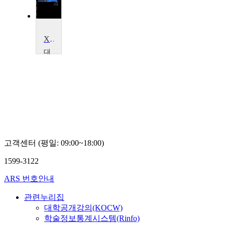
XG5000을 이용한 PLC 프로그래밍
대
구
가
톨
릭
대
학
교
이
호
고객센터 (평일: 09:00~18:00)
철
1599-3122
ARS 번호안내
관련누리집
대학공개강의(KOCW)
학술정보통계시스템(Rinfo)