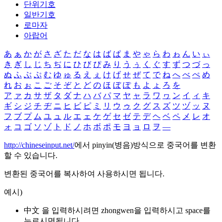
단위기호
일반기호
로마자
아랍어
あ
ぁ
か
が
さ
ざ
た
だ
な
は
ば
ぱ
ま
や
ゃ
ら
わ
ゎ
ん
い
ぃ
き
ぎ
し
じ
ち
ぢ
に
ひ
び
ぴ
み
り
う
ぅ
く
ぐ
す
ず
つ
づ
っ
ぬ
ふ
ぶ
ぷ
む
ゆ
ゅ
る
え
ぇ
け
げ
せ
ぜ
て
で
ね
へ
べ
ぺ
め
れ
お
ぉ
こ
ご
そ
ぞ
と
ど
の
ほ
ぼ
ぽ
も
よ
ょ
ろ
を
ア
ァ
カ
サ
ザ
タ
ダ
ナ
ハ
バ
パ
マ
ヤ
ャ
ラ
ワ
ヮ
ン
イ
ィ
キ
ギ
シ
ジ
チ
ヂ
ニ
ヒ
ビ
ピ
ミ
リ
ウ
ゥ
ク
グ
ス
ズ
ツ
ヅ
ッ
ヌ
フ
ブ
プ
ム
ユ
ュ
ル
エ
ェ
ケ
ゲ
セ
ゼ
テ
デ
ヘ
ベ
ペ
メ
レ
オ
ォ
コ
ゴ
ソ
ゾ
ト
ド
ノ
ホ
ボ
ポ
モ
ヨ
ョ
ロ
ヲ
―
http://chineseinput.net/
에서 pinyin(병음)방식으로 중국어를 변환
할 수 있습니다.
변환된 중국어를 복사하여 사용하시면 됩니다.
예시)
中文 을 입력하시려면
zhongwen
을 입력하시고 space를
누르시면됩니다.