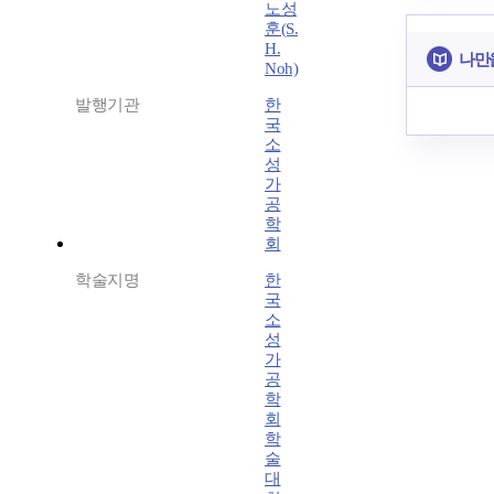
노성
훈(S.
H.
나만
Noh)
발행기관
한
국
소
성
가
공
학
회
학술지명
한
국
소
성
가
공
학
회
학
술
대