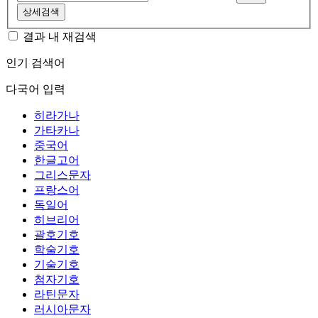
상세검색
결과 내 재검색
인기 검색어
다국어 입력
히라가나
가타카나
중국어
한글고어
그리스문자
프랑스어
독일어
히브리어
괄호기호
학술기호
기술기호
첨자기호
라틴문자
러시아문자