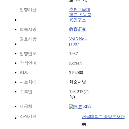
교육대학)
발행기관
춘천교육대
학교 초등교
육연구소
학술지명
敎育硏究
권호사항
Vol.5 No.-
[1987]
발행연도
1987
작성언어
Korean
KDC
370.000
자료형태
학술저널
수록면
193-213(21
쪽)
제공처
RISS
소장기관
서울대학교 중앙도서관