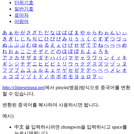
단위기호
일반기호
로마자
아랍어
あ
ぁ
か
が
さ
ざ
た
だ
な
は
ば
ぱ
ま
や
ゃ
ら
わ
ゎ
ん
い
ぃ
き
ぎ
し
じ
ち
ぢ
に
ひ
び
ぴ
み
り
う
ぅ
く
ぐ
す
ず
つ
づ
っ
ぬ
ふ
ぶ
ぷ
む
ゆ
ゅ
る
え
ぇ
け
げ
せ
ぜ
て
で
ね
へ
べ
ぺ
め
れ
お
ぉ
こ
ご
そ
ぞ
と
ど
の
ほ
ぼ
ぽ
も
よ
ょ
ろ
を
ア
ァ
カ
サ
ザ
タ
ダ
ナ
ハ
バ
パ
マ
ヤ
ャ
ラ
ワ
ヮ
ン
イ
ィ
キ
ギ
シ
ジ
チ
ヂ
ニ
ヒ
ビ
ピ
ミ
リ
ウ
ゥ
ク
グ
ス
ズ
ツ
ヅ
ッ
ヌ
フ
ブ
プ
ム
ユ
ュ
ル
エ
ェ
ケ
ゲ
セ
ゼ
テ
デ
ヘ
ベ
ペ
メ
レ
オ
ォ
コ
ゴ
ソ
ゾ
ト
ド
ノ
ホ
ボ
ポ
モ
ヨ
ョ
ロ
ヲ
―
http://chineseinput.net/
에서 pinyin(병음)방식으로 중국어를 변환
할 수 있습니다.
변환된 중국어를 복사하여 사용하시면 됩니다.
예시)
中文 을 입력하시려면
zhongwen
을 입력하시고 space를
누르시면됩니다.