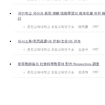
국민학교 국어과 表現·理解 技能學習의 效率化를 위한 
討
1987
춘천교육대학교 초등교육연구소
徐丙夏
의사소통(意思疏通)과 문화(文化)의 관계
1987
춘천교육대학교 초등교육연구소
김광수
初等敎師들의 社會科學敎育에 對한 Perspectives 調査
1987
춘천교육대학교 초등교육연구소
全洪烈