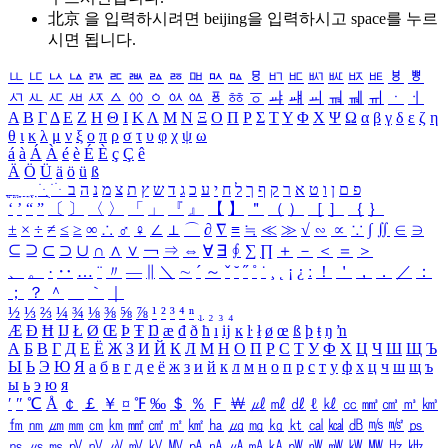
北京 을 입력하시려면
beijing
을 입력하시고 space를 누르
시면 됩니다.
ㅥ
ㅦ
ㅧ
ㅨ
ㅩ
ㅪ
ㅫ
ㅬ
ㅭ
ㅮ
ㅯ
ㅰ
ㅱ
ㅲ
ㅳ
ㅴ
ㅵ
ㅶ
ㅷ
ㅸ
ㅹ
ㅺ
ㅻ
ㅼ
ㅽ
ㅾ
ㅿ
ㆀ
ㆁ
ㆂ
ㆃ
ㆄ
ㆅ
ㆆ
ㆇ
ㆈ
ㆉ
ㆊ
ㆋ
ㆌ
ㆍ
ㆎ
Α
Β
Γ
Δ
Ε
Ζ
Η
Θ
Ι
Κ
Λ
Μ
Ν
Ξ
Ο
Π
Ρ
Σ
Τ
Υ
Φ
Χ
Ψ
Ω
α
β
γ
δ
ε
ζ
η
θ
ι
κ
λ
μ
ν
ξ
ο
π
ρ
σ
τ
υ
φ
χ
ψ
ω
á
à
Á
À
é
è
É
È
ç
Ç
ê
Ä
Ö
Ü
ä
ö
ü
ß
ְ
ֳ
ֲ
ֱ
ָ
ַ
ֵ
ֶ
ִ
ֹ
ּ
ֻ
ׂ
ׁ
ּ
ב
ה
נ
מ
צ
ת
ץ
ש
ד
ג
כ
ע
י
ח
ל
ך
ף
ק
ר
א
ט
ו
ן
ם
פ
‘
’
“
”
〔
〕
〈
〉
「
」
『
』
【
】
＂
（
）
［
］
｛
｝
±
×
÷
≠
≤
≥
∞
∴
♂
♀
∠
⊥
⌒
∂
∇
≡
≒
≪
≫
√
∽
∝
∵
∫
∬
∈
∋
⊆
⊇
⊂
⊃
∪
∩
∧
∨
￢
⇒
⇔
∀
∃
∮
∑
∏
＋
－
＜
＝
＞
、
。
·
‥
…
¨
〃
―
∥
＼
∼
´
～
ˇ
˘
˝
˚
˙
¸
˛
¡
¿
ː
！
＇
，
．
／
：
；
？
＾
＿
｀
｜
½
⅓
⅔
¼
¾
⅛
⅜
⅝
⅞
¹
²
³
⁴
ⁿ
₁
₂
₃
₄
Æ
Ð
Ħ
Ĳ
Ł
Ø
Œ
Þ
Ŧ
Ŋ
æ
đ
ð
ħ
ı
ĳ
ĸ
ŀ
ł
ø
œ
ß
þ
ŧ
ŋ
ŉ
А
Б
В
Г
Д
Е
Ё
Ж
З
И
Й
К
Л
М
Н
О
П
Р
С
Т
У
Ф
Х
Ц
Ч
Ш
Щ
Ъ
Ы
Ь
Э
Ю
Я
а
б
в
г
д
е
ё
ж
з
и
й
к
л
м
н
о
п
р
с
т
у
ф
х
ц
ч
ш
щ
ъ
ы
ь
э
ю
я
′
″
℃
Å
￠
￡
￥
¤
℉
‰
＄
％
Ｆ
￦
㎕
㎖
㎗
ℓ
㎘
㏄
㎣
㎤
㎥
㎦
㎙
㎚
㎛
㎜
㎝
㎞
㎟
㎠
㎡
㎢
㏊
㎍
㎎
㎏
㏏
㎈
㎉
㏈
㎧
㎨
㎰
㎱
㎲
㎳
㎴
㎵
㎶
㎷
㎸
㎹
㎀
㎁
㎂
㎃
㎄
㎺
㎻
㎽
㎾
㎿
㎐
㎑