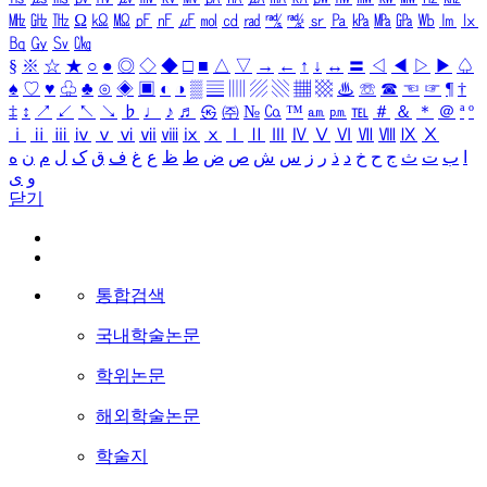
㎒
㎓
㎔
Ω
㏀
㏁
㎊
㎋
㎌
㏖
㏅
㎭
㎮
㎯
㏛
㎩
㎪
㎫
㎬
㏝
㏐
㏓
㏃
㏉
㏜
㏆
§
※
☆
★
○
●
◎
◇
◆
□
■
△
▽
→
←
↑
↓
↔
〓
◁
◀
▷
▶
♤
♠
♡
♥
♧
♣
⊙
◈
▣
◐
◑
▒
▤
▥
▨
▧
▦
▩
♨
☏
☎
☜
☞
¶
†
‡
↕
↗
↙
↖
↘
♭
♩
♪
♬
㉿
㈜
№
㏇
™
㏂
㏘
℡
＃
＆
＊
＠
ª
º
ⅰ
ⅱ
ⅲ
ⅳ
ⅴ
ⅵ
ⅶ
ⅷ
ⅸ
ⅹ
Ⅰ
Ⅱ
Ⅲ
Ⅳ
Ⅴ
Ⅵ
Ⅶ
Ⅷ
Ⅸ
Ⅹ
ا
ب
ت
ث
ج
ح
خ
د
ذ
ر
ز
س
ش
ص
ض
ط
ظ
ع
غ
ف
ق
ک
ل
م
ن
ه
و
ی
닫기
통합검색
국내학술논문
학위논문
해외학술논문
학술지