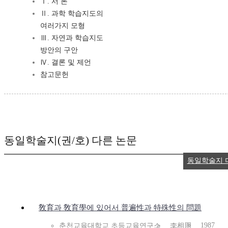
Ⅰ. 서 론
Ⅱ. 과학 학습지도의
여러가지 모형
Ⅲ. 자연과 학습지도
방안의 구안
Ⅳ. 결론 및 제언
참고문헌
동일학술지(권/호) 다른 논문
동일학술지 
敎育과 敎育學에 있어서 普遍性과 特殊性의 問題
1987
춘천교육대학교 초등교육연구소
李相周