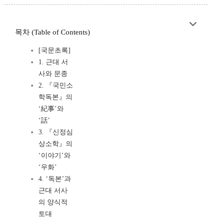
목차 (Table of Contents)
[국문초록]
1. 근대 서
사와 문종
2. 『국민소
학독본』의
‘紀事’와
‘話’
3. 『신정심
상소학』의
‘이야기’와
‘우화’
4. ‘독본’과
근대 서사
의 양식적
토대