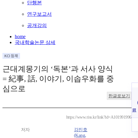
단행본
연구보고서
공개강의
home
국내학술논문 상세
근대계몽기의 ‘독본’과 서사 양식
= 紀事, 話, 이야기, 이솝우화를 중
심으로
한글로보기
료
https://www.riss.kr/link?id=A101991996
저자
강진호
(Kang,