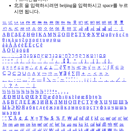
北京 을 입력하시려면
beijing
을 입력하시고 space를 누르
시면 됩니다.
ㅥ
ㅦ
ㅧ
ㅨ
ㅩ
ㅪ
ㅫ
ㅬ
ㅭ
ㅮ
ㅯ
ㅰ
ㅱ
ㅲ
ㅳ
ㅴ
ㅵ
ㅶ
ㅷ
ㅸ
ㅹ
ㅺ
ㅻ
ㅼ
ㅽ
ㅾ
ㅿ
ㆀ
ㆁ
ㆂ
ㆃ
ㆄ
ㆅ
ㆆ
ㆇ
ㆈ
ㆉ
ㆊ
ㆋ
ㆌ
ㆍ
ㆎ
Α
Β
Γ
Δ
Ε
Ζ
Η
Θ
Ι
Κ
Λ
Μ
Ν
Ξ
Ο
Π
Ρ
Σ
Τ
Υ
Φ
Χ
Ψ
Ω
α
β
γ
δ
ε
ζ
η
θ
ι
κ
λ
μ
ν
ξ
ο
π
ρ
σ
τ
υ
φ
χ
ψ
ω
á
à
Á
À
é
è
É
È
ç
Ç
ê
Ä
Ö
Ü
ä
ö
ü
ß
ְ
ֳ
ֲ
ֱ
ָ
ַ
ֵ
ֶ
ִ
ֹ
ּ
ֻ
ׂ
ׁ
ּ
ב
ה
נ
מ
צ
ת
ץ
ש
ד
ג
כ
ע
י
ח
ל
ך
ף
ק
ר
א
ט
ו
ן
ם
פ
‘
’
“
”
〔
〕
〈
〉
「
」
『
』
【
】
＂
（
）
［
］
｛
｝
±
×
÷
≠
≤
≥
∞
∴
♂
♀
∠
⊥
⌒
∂
∇
≡
≒
≪
≫
√
∽
∝
∵
∫
∬
∈
∋
⊆
⊇
⊂
⊃
∪
∩
∧
∨
￢
⇒
⇔
∀
∃
∮
∑
∏
＋
－
＜
＝
＞
、
。
·
‥
…
¨
〃
―
∥
＼
∼
´
～
ˇ
˘
˝
˚
˙
¸
˛
¡
¿
ː
！
＇
，
．
／
：
；
？
＾
＿
｀
｜
½
⅓
⅔
¼
¾
⅛
⅜
⅝
⅞
¹
²
³
⁴
ⁿ
₁
₂
₃
₄
Æ
Ð
Ħ
Ĳ
Ł
Ø
Œ
Þ
Ŧ
Ŋ
æ
đ
ð
ħ
ı
ĳ
ĸ
ŀ
ł
ø
œ
ß
þ
ŧ
ŋ
ŉ
А
Б
В
Г
Д
Е
Ё
Ж
З
И
Й
К
Л
М
Н
О
П
Р
С
Т
У
Ф
Х
Ц
Ч
Ш
Щ
Ъ
Ы
Ь
Э
Ю
Я
а
б
в
г
д
е
ё
ж
з
и
й
к
л
м
н
о
п
р
с
т
у
ф
х
ц
ч
ш
щ
ъ
ы
ь
э
ю
я
′
″
℃
Å
￠
￡
￥
¤
℉
‰
＄
％
Ｆ
￦
㎕
㎖
㎗
ℓ
㎘
㏄
㎣
㎤
㎥
㎦
㎙
㎚
㎛
㎜
㎝
㎞
㎟
㎠
㎡
㎢
㏊
㎍
㎎
㎏
㏏
㎈
㎉
㏈
㎧
㎨
㎰
㎱
㎲
㎳
㎴
㎵
㎶
㎷
㎸
㎹
㎀
㎁
㎂
㎃
㎄
㎺
㎻
㎽
㎾
㎿
㎐
㎑