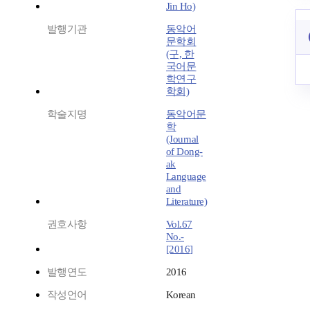
Jin Ho)
발행기관
동악어
문학회
(구, 한
국어문
학연구
학회)
학술지명
동악어문
학
(Journal
of Dong-
ak
Language
and
Literature)
권호사항
Vol.67
No.-
[2016]
발행연도
2016
작성언어
Korean