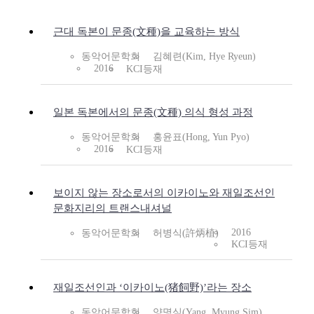
근대 독본이 문종(文種)을 교육하는 방식
동악어문학회
김혜련(Kim, Hye Ryeun)
2016
KCI등재
일본 독본에서의 문종(文種) 의식 형성 과정
동악어문학회
홍윤표(Hong, Yun Pyo)
2016
KCI등재
보이지 않는 장소로서의 이카이노와 재일조선인
문화지리의 트랜스내셔널
2016
동악어문학회
허병식(許炳植)
KCI등재
재일조선인과 ‘이카이노(猪飼野)’라는 장소
동악어문학회
양명심(Yang, Myung Sim)