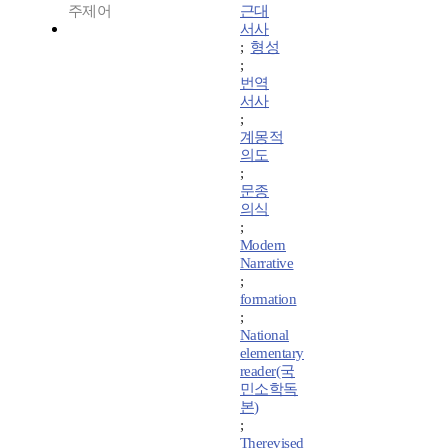
주제어
근대
서사
;
형성
;
번역
서사
;
계몽적
의도
;
문종
의식
;
Modern
Narrative
;
formation
;
National
elementary
reader(국
민소학독
본)
;
Therevised