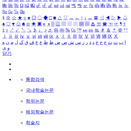
㎒
㎓
㎔
Ω
㏀
㏁
㎊
㎋
㎌
㏖
㏅
㎭
㎮
㎯
㏛
㎩
㎪
㎫
㎬
㏝
㏐
㏓
㏃
㏉
㏜
㏆
§
※
☆
★
○
●
◎
◇
◆
□
■
△
▽
→
←
↑
↓
↔
〓
◁
◀
▷
▶
♤
♠
♡
♥
♧
♣
⊙
◈
▣
◐
◑
▒
▤
▥
▨
▧
▦
▩
♨
☏
☎
☜
☞
¶
†
‡
↕
↗
↙
↖
↘
♭
♩
♪
♬
㉿
㈜
№
㏇
™
㏂
㏘
℡
＃
＆
＊
＠
ª
º
ⅰ
ⅱ
ⅲ
ⅳ
ⅴ
ⅵ
ⅶ
ⅷ
ⅸ
ⅹ
Ⅰ
Ⅱ
Ⅲ
Ⅳ
Ⅴ
Ⅵ
Ⅶ
Ⅷ
Ⅸ
Ⅹ
ا
ب
ت
ث
ج
ح
خ
د
ذ
ر
ز
س
ش
ص
ض
ط
ظ
ع
غ
ف
ق
ک
ل
م
ن
ه
و
ی
닫기
통합검색
국내학술논문
학위논문
해외학술논문
학술지