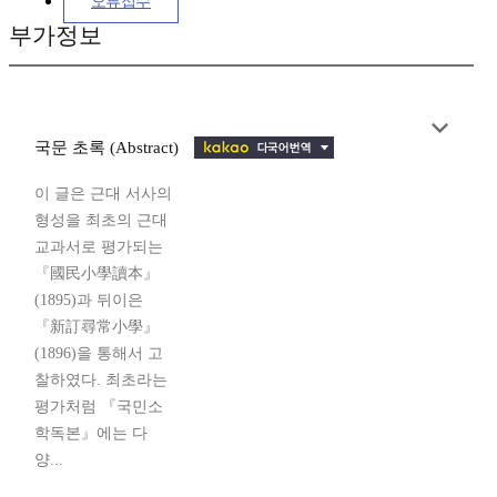
오류접수
부가정보
국문 초록 (Abstract)
이 글은 근대 서사의
형성을 최초의 근대
교과서로 평가되는
『國民小學讀本』
(1895)과 뒤이은
『新訂尋常小學』
(1896)을 통해서 고
찰하였다. 최초라는
평가처럼 『국민소
학독본』에는 다
양...