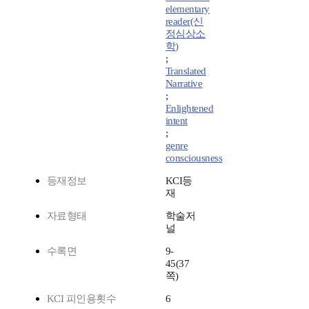
elementary
reader(신
정심상소
학)
;
Translated
Narrative
;
Enlightened
intent
;
genre
consciousness
등재정보
KCI등
재
자료형태
학술저
널
수록면
9-
45(37
쪽)
KCI 피인용횟수
6