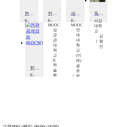
현대한국의 형성: 생활문화사
한국철학의 자각과 형성
세계 냉전체제의 형성과 두 개의 '코리아'
독일어 단어 형성의 이해
K-
K-
K-
서강
MOOC
MOOC
MOOC
대학
연
성
연
교
세
균
세
김
대
관
대
형
학
대
학
민
교
학
교
(미
교
(미
K
래)
래)
학
글
글
한국철학의 자각과 형성
술
로
로
K-
확
벌
벌
MOOC
산
한
한
성
연
국
국
균
구
학
학
관
센
연
연
대
터
구
구
학
박
소
소
교
인
조
이
K
석,
은
세
학
장
성
영
술
고객센터 (평일: 09:00~18:00)
일