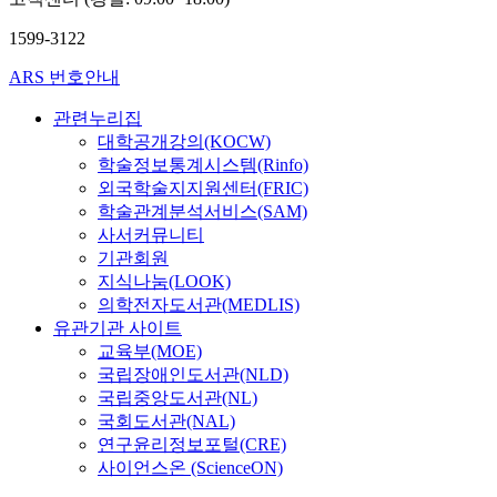
확
규,
산
1599-3122
마
연
해
구
ARS 번호안내
륜,
센
김
터
관련누리집
영
박
욱,
대학공개강의(KOCW)
인
김
학술정보통계시스템(Rinfo)
석,
시
외국학술지지원센터(FRIC)
장
천,
학술관계분석서비스(SAM)
일
나
규,
사서커뮤니티
우
마
기관회원
권
해
지식나눔(LOOK)
륜,
의학전자도서관(MEDLIS)
김
유관기관 사이트
영
교육부(MOE)
욱,
김
국립장애인도서관(NLD)
시
국립중앙도서관(NL)
천,
국회도서관(NAL)
나
연구윤리정보포털(CRE)
우
사이언스온 (ScienceON)
권