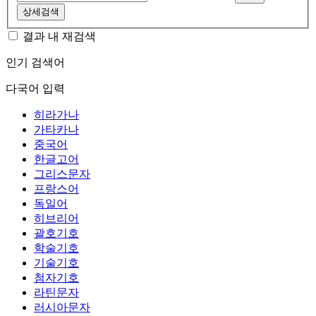
상세검색
결과 내 재검색
인기 검색어
다국어 입력
히라가나
가타카나
중국어
한글고어
그리스문자
프랑스어
독일어
히브리어
괄호기호
학술기호
기술기호
첨자기호
라틴문자
러시아문자