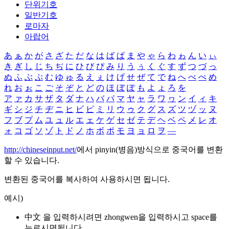
단위기호
일반기호
로마자
아랍어
あ
ぁ
か
が
さ
ざ
た
だ
な
は
ば
ぱ
ま
や
ゃ
ら
わ
ゎ
ん
い
ぃ
き
ぎ
し
じ
ち
ぢ
に
ひ
び
ぴ
み
り
う
ぅ
く
ぐ
す
ず
つ
づ
っ
ぬ
ふ
ぶ
ぷ
む
ゆ
ゅ
る
え
ぇ
け
げ
せ
ぜ
て
で
ね
へ
べ
ぺ
め
れ
お
ぉ
こ
ご
そ
ぞ
と
ど
の
ほ
ぼ
ぽ
も
よ
ょ
ろ
を
ア
ァ
カ
サ
ザ
タ
ダ
ナ
ハ
バ
パ
マ
ヤ
ャ
ラ
ワ
ヮ
ン
イ
ィ
キ
ギ
シ
ジ
チ
ヂ
ニ
ヒ
ビ
ピ
ミ
リ
ウ
ゥ
ク
グ
ス
ズ
ツ
ヅ
ッ
ヌ
フ
ブ
プ
ム
ユ
ュ
ル
エ
ェ
ケ
ゲ
セ
ゼ
テ
デ
ヘ
ベ
ペ
メ
レ
オ
ォ
コ
ゴ
ソ
ゾ
ト
ド
ノ
ホ
ボ
ポ
モ
ヨ
ョ
ロ
ヲ
―
http://chineseinput.net/
에서 pinyin(병음)방식으로 중국어를 변환
할 수 있습니다.
변환된 중국어를 복사하여 사용하시면 됩니다.
예시)
中文 을 입력하시려면
zhongwen
을 입력하시고 space를
누르시면됩니다.