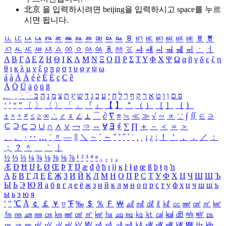
北京 을 입력하시려면
beijing
을 입력하시고 space를 누르
시면 됩니다.
ㅥ
ㅦ
ㅧ
ㅨ
ㅩ
ㅪ
ㅫ
ㅬ
ㅭ
ㅮ
ㅯ
ㅰ
ㅱ
ㅲ
ㅳ
ㅴ
ㅵ
ㅶ
ㅷ
ㅸ
ㅹ
ㅺ
ㅻ
ㅼ
ㅽ
ㅾ
ㅿ
ㆀ
ㆁ
ㆂ
ㆃ
ㆄ
ㆅ
ㆆ
ㆇ
ㆈ
ㆉ
ㆊ
ㆋ
ㆌ
ㆍ
ㆎ
Α
Β
Γ
Δ
Ε
Ζ
Η
Θ
Ι
Κ
Λ
Μ
Ν
Ξ
Ο
Π
Ρ
Σ
Τ
Υ
Φ
Χ
Ψ
Ω
α
β
γ
δ
ε
ζ
η
θ
ι
κ
λ
μ
ν
ξ
ο
π
ρ
σ
τ
υ
φ
χ
ψ
ω
á
à
Á
À
é
è
É
È
ç
Ç
ê
Ä
Ö
Ü
ä
ö
ü
ß
ְ
ֳ
ֲ
ֱ
ָ
ַ
ֵ
ֶ
ִ
ֹ
ּ
ֻ
ׂ
ׁ
ּ
ב
ה
נ
מ
צ
ת
ץ
ש
ד
ג
כ
ע
י
ח
ל
ך
ף
ק
ר
א
ט
ו
ן
ם
פ
‘
’
“
”
〔
〕
〈
〉
「
」
『
』
【
】
＂
（
）
［
］
｛
｝
±
×
÷
≠
≤
≥
∞
∴
♂
♀
∠
⊥
⌒
∂
∇
≡
≒
≪
≫
√
∽
∝
∵
∫
∬
∈
∋
⊆
⊇
⊂
⊃
∪
∩
∧
∨
￢
⇒
⇔
∀
∃
∮
∑
∏
＋
－
＜
＝
＞
、
。
·
‥
…
¨
〃
―
∥
＼
∼
´
～
ˇ
˘
˝
˚
˙
¸
˛
¡
¿
ː
！
＇
，
．
／
：
；
？
＾
＿
｀
｜
½
⅓
⅔
¼
¾
⅛
⅜
⅝
⅞
¹
²
³
⁴
ⁿ
₁
₂
₃
₄
Æ
Ð
Ħ
Ĳ
Ł
Ø
Œ
Þ
Ŧ
Ŋ
æ
đ
ð
ħ
ı
ĳ
ĸ
ŀ
ł
ø
œ
ß
þ
ŧ
ŋ
ŉ
А
Б
В
Г
Д
Е
Ё
Ж
З
И
Й
К
Л
М
Н
О
П
Р
С
Т
У
Ф
Х
Ц
Ч
Ш
Щ
Ъ
Ы
Ь
Э
Ю
Я
а
б
в
г
д
е
ё
ж
з
и
й
к
л
м
н
о
п
р
с
т
у
ф
х
ц
ч
ш
щ
ъ
ы
ь
э
ю
я
′
″
℃
Å
￠
￡
￥
¤
℉
‰
＄
％
Ｆ
￦
㎕
㎖
㎗
ℓ
㎘
㏄
㎣
㎤
㎥
㎦
㎙
㎚
㎛
㎜
㎝
㎞
㎟
㎠
㎡
㎢
㏊
㎍
㎎
㎏
㏏
㎈
㎉
㏈
㎧
㎨
㎰
㎱
㎲
㎳
㎴
㎵
㎶
㎷
㎸
㎹
㎀
㎁
㎂
㎃
㎄
㎺
㎻
㎽
㎾
㎿
㎐
㎑