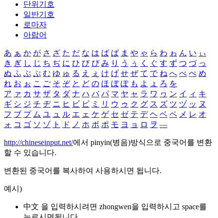
단위기호
일반기호
로마자
아랍어
あ
ぁ
か
が
さ
ざ
た
だ
な
は
ば
ぱ
ま
や
ゃ
ら
わ
ゎ
ん
い
ぃ
き
ぎ
し
じ
ち
ぢ
に
ひ
び
ぴ
み
り
う
ぅ
く
ぐ
す
ず
つ
づ
っ
ぬ
ふ
ぶ
ぷ
む
ゆ
ゅ
る
え
ぇ
け
げ
せ
ぜ
て
で
ね
へ
べ
ぺ
め
れ
お
ぉ
こ
ご
そ
ぞ
と
ど
の
ほ
ぼ
ぽ
も
よ
ょ
ろ
を
ア
ァ
カ
サ
ザ
タ
ダ
ナ
ハ
バ
パ
マ
ヤ
ャ
ラ
ワ
ヮ
ン
イ
ィ
キ
ギ
シ
ジ
チ
ヂ
ニ
ヒ
ビ
ピ
ミ
リ
ウ
ゥ
ク
グ
ス
ズ
ツ
ヅ
ッ
ヌ
フ
ブ
プ
ム
ユ
ュ
ル
エ
ェ
ケ
ゲ
セ
ゼ
テ
デ
ヘ
ベ
ペ
メ
レ
オ
ォ
コ
ゴ
ソ
ゾ
ト
ド
ノ
ホ
ボ
ポ
モ
ヨ
ョ
ロ
ヲ
―
http://chineseinput.net/
에서 pinyin(병음)방식으로 중국어를 변환
할 수 있습니다.
변환된 중국어를 복사하여 사용하시면 됩니다.
예시)
中文 을 입력하시려면
zhongwen
을 입력하시고 space를
누르시면됩니다.