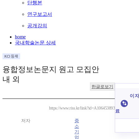
단행본
연구보고서
공개강의
home
국내학술논문 상세
융합정보논문지 원고 모집안
내 외
한글로보기
이 자
https://www.riss.kr/link?id=A106453893
료
저자
중
소
기
업