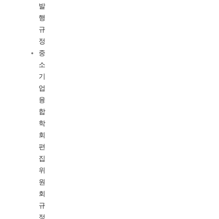
발
행
규
정
중
소
기
업
융
합
학
회
편
집
위
원
회
규
정