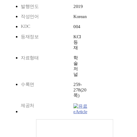
발행연도
2019
작성언어
Korean
KDC
004
등재정보
KCI
등
재
자료형태
학
술
저
널
수록면
259-
278(20
쪽)
제공처
eArticle