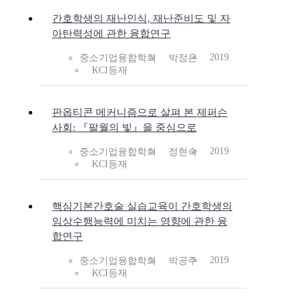
간호학생의 재난인식, 재난준비도 및 자
아탄력성에 관한 융합연구
2019
중소기업융합학회
박정은
KCI등재
판옵티콘 메커니즘으로 살펴 본 제퍼슨
사회: 『팔월의 빛』을 중심으로
2019
중소기업융합학회
정현숙
KCI등재
핵심기본간호술 실습교육이 간호학생의
임상수행능력에 미치는 영향에 관한 융
합연구
2019
중소기업융합학회
박공주
KCI등재