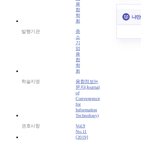
융
합
학
나만
회
발행기관
중
소
기
업
융
합
학
회
학술지명
융합정보논
문지(Journal
of
Convergence
for
Information
Technology)
권호사항
Vol.9
No.11
[2019]