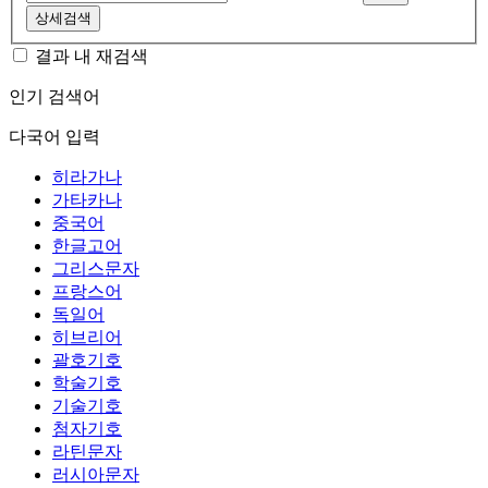
상세검색
결과 내 재검색
인기 검색어
다국어 입력
히라가나
가타카나
중국어
한글고어
그리스문자
프랑스어
독일어
히브리어
괄호기호
학술기호
기술기호
첨자기호
라틴문자
러시아문자