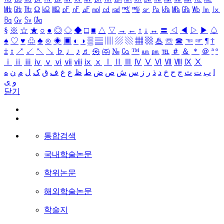
㎒
㎓
㎔
Ω
㏀
㏁
㎊
㎋
㎌
㏖
㏅
㎭
㎮
㎯
㏛
㎩
㎪
㎫
㎬
㏝
㏐
㏓
㏃
㏉
㏜
㏆
§
※
☆
★
○
●
◎
◇
◆
□
■
△
▽
→
←
↑
↓
↔
〓
◁
◀
▷
▶
♤
♠
♡
♥
♧
♣
⊙
◈
▣
◐
◑
▒
▤
▥
▨
▧
▦
▩
♨
☏
☎
☜
☞
¶
†
‡
↕
↗
↙
↖
↘
♭
♩
♪
♬
㉿
㈜
№
㏇
™
㏂
㏘
℡
＃
＆
＊
＠
ª
º
ⅰ
ⅱ
ⅲ
ⅳ
ⅴ
ⅵ
ⅶ
ⅷ
ⅸ
ⅹ
Ⅰ
Ⅱ
Ⅲ
Ⅳ
Ⅴ
Ⅵ
Ⅶ
Ⅷ
Ⅸ
Ⅹ
ا
ب
ت
ث
ج
ح
خ
د
ذ
ر
ز
س
ش
ص
ض
ط
ظ
ع
غ
ف
ق
ک
ل
م
ن
ه
و
ی
닫기
통합검색
국내학술논문
학위논문
해외학술논문
학술지