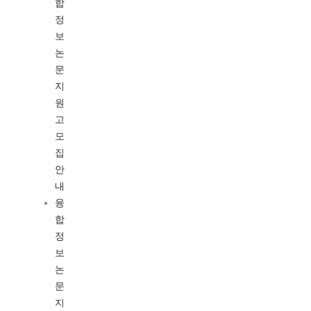
합
정
보
논
문
지
원
고
모
집
안
내
융
합
정
보
논
문
지