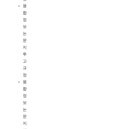
융
합
정
보
논
문
지
투
고
규
정
융
합
정
보
논
문
지