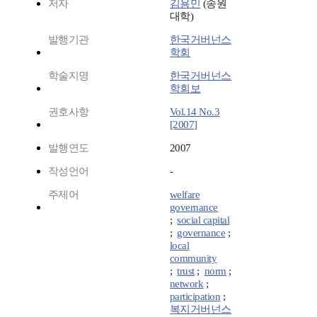
저자
김용민
(송원
대학)
발행기관
한국거버넌스
학회
학술지명
한국거버넌스
학회보
권호사항
Vol.14 No.3
[2007]
발행연도
2007
작성언어
-
주제어
welfare
governance
;
social capital
;
governance
;
local
community
;
trust
;
norm
;
network
;
participation
;
복지거버넌스