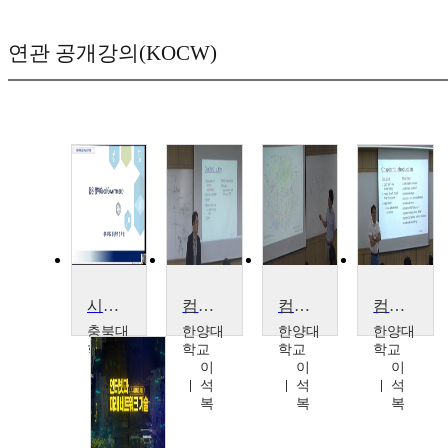
연관 공개강의(KOCW)
시민사회와 거버넌스
컴퓨터네트워크
컴퓨터네트워크
컴퓨터네트워크
충북대
한양대
한양대
한양대
학교
학교
학교
학교
김
이
이
이
학
석
석
석
실
복
복
복