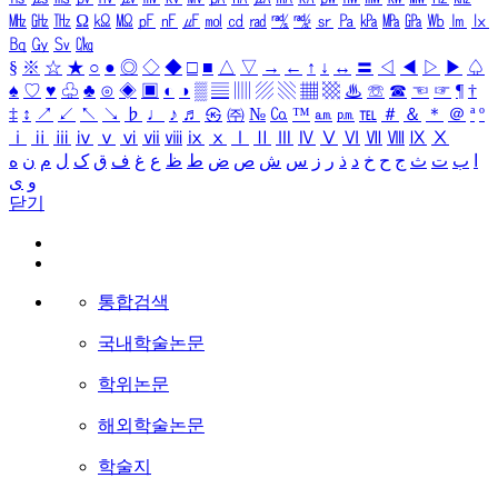
㎒
㎓
㎔
Ω
㏀
㏁
㎊
㎋
㎌
㏖
㏅
㎭
㎮
㎯
㏛
㎩
㎪
㎫
㎬
㏝
㏐
㏓
㏃
㏉
㏜
㏆
§
※
☆
★
○
●
◎
◇
◆
□
■
△
▽
→
←
↑
↓
↔
〓
◁
◀
▷
▶
♤
♠
♡
♥
♧
♣
⊙
◈
▣
◐
◑
▒
▤
▥
▨
▧
▦
▩
♨
☏
☎
☜
☞
¶
†
‡
↕
↗
↙
↖
↘
♭
♩
♪
♬
㉿
㈜
№
㏇
™
㏂
㏘
℡
＃
＆
＊
＠
ª
º
ⅰ
ⅱ
ⅲ
ⅳ
ⅴ
ⅵ
ⅶ
ⅷ
ⅸ
ⅹ
Ⅰ
Ⅱ
Ⅲ
Ⅳ
Ⅴ
Ⅵ
Ⅶ
Ⅷ
Ⅸ
Ⅹ
ا
ب
ت
ث
ج
ح
خ
د
ذ
ر
ز
س
ش
ص
ض
ط
ظ
ع
غ
ف
ق
ک
ل
م
ن
ه
و
ی
닫기
통합검색
국내학술논문
학위논문
해외학술논문
학술지