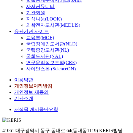
학술관계분석서비스(SAM)
사서커뮤니티
기관회원
지식나눔(LOOK)
의학전자도서관(MEDLIS)
유관기관 사이트
교육부(MOE)
국립장애인도서관(NLD)
국립중앙도서관(NL)
국회도서관(NAL)
연구윤리정보포털(CRE)
사이언스온 (ScienceON)
이용약관
개인정보처리방침
개인정보 재동의
기관소개
저작물 게시중단요청
41061 대구광역시 동구 동내로 64(동내동1119) KERIS빌딩