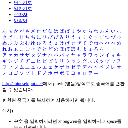
단위기호
일반기호
로마자
아랍어
あ
ぁ
か
が
さ
ざ
た
だ
な
は
ば
ぱ
ま
や
ゃ
ら
わ
ゎ
ん
い
ぃ
き
ぎ
し
じ
ち
ぢ
に
ひ
び
ぴ
み
り
う
ぅ
く
ぐ
す
ず
つ
づ
っ
ぬ
ふ
ぶ
ぷ
む
ゆ
ゅ
る
え
ぇ
け
げ
せ
ぜ
て
で
ね
へ
べ
ぺ
め
れ
お
ぉ
こ
ご
そ
ぞ
と
ど
の
ほ
ぼ
ぽ
も
よ
ょ
ろ
を
ア
ァ
カ
サ
ザ
タ
ダ
ナ
ハ
バ
パ
マ
ヤ
ャ
ラ
ワ
ヮ
ン
イ
ィ
キ
ギ
シ
ジ
チ
ヂ
ニ
ヒ
ビ
ピ
ミ
リ
ウ
ゥ
ク
グ
ス
ズ
ツ
ヅ
ッ
ヌ
フ
ブ
プ
ム
ユ
ュ
ル
エ
ェ
ケ
ゲ
セ
ゼ
テ
デ
ヘ
ベ
ペ
メ
レ
オ
ォ
コ
ゴ
ソ
ゾ
ト
ド
ノ
ホ
ボ
ポ
モ
ヨ
ョ
ロ
ヲ
―
http://chineseinput.net/
에서 pinyin(병음)방식으로 중국어를 변환
할 수 있습니다.
변환된 중국어를 복사하여 사용하시면 됩니다.
예시)
中文 을 입력하시려면
zhongwen
을 입력하시고 space를
누르시면됩니다.