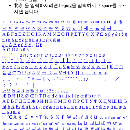
北京 을 입력하시려면
beijing
을 입력하시고 space를 누르
시면 됩니다.
ㅥ
ㅦ
ㅧ
ㅨ
ㅩ
ㅪ
ㅫ
ㅬ
ㅭ
ㅮ
ㅯ
ㅰ
ㅱ
ㅲ
ㅳ
ㅴ
ㅵ
ㅶ
ㅷ
ㅸ
ㅹ
ㅺ
ㅻ
ㅼ
ㅽ
ㅾ
ㅿ
ㆀ
ㆁ
ㆂ
ㆃ
ㆄ
ㆅ
ㆆ
ㆇ
ㆈ
ㆉ
ㆊ
ㆋ
ㆌ
ㆍ
ㆎ
Α
Β
Γ
Δ
Ε
Ζ
Η
Θ
Ι
Κ
Λ
Μ
Ν
Ξ
Ο
Π
Ρ
Σ
Τ
Υ
Φ
Χ
Ψ
Ω
α
β
γ
δ
ε
ζ
η
θ
ι
κ
λ
μ
ν
ξ
ο
π
ρ
σ
τ
υ
φ
χ
ψ
ω
á
à
Á
À
é
è
É
È
ç
Ç
ê
Ä
Ö
Ü
ä
ö
ü
ß
ְ
ֳ
ֲ
ֱ
ָ
ַ
ֵ
ֶ
ִ
ֹ
ּ
ֻ
ׂ
ׁ
ּ
ב
ה
נ
מ
צ
ת
ץ
ש
ד
ג
כ
ע
י
ח
ל
ך
ף
ק
ר
א
ט
ו
ן
ם
פ
‘
’
“
”
〔
〕
〈
〉
「
」
『
』
【
】
＂
（
）
［
］
｛
｝
±
×
÷
≠
≤
≥
∞
∴
♂
♀
∠
⊥
⌒
∂
∇
≡
≒
≪
≫
√
∽
∝
∵
∫
∬
∈
∋
⊆
⊇
⊂
⊃
∪
∩
∧
∨
￢
⇒
⇔
∀
∃
∮
∑
∏
＋
－
＜
＝
＞
、
。
·
‥
…
¨
〃
―
∥
＼
∼
´
～
ˇ
˘
˝
˚
˙
¸
˛
¡
¿
ː
！
＇
，
．
／
：
；
？
＾
＿
｀
｜
½
⅓
⅔
¼
¾
⅛
⅜
⅝
⅞
¹
²
³
⁴
ⁿ
₁
₂
₃
₄
Æ
Ð
Ħ
Ĳ
Ł
Ø
Œ
Þ
Ŧ
Ŋ
æ
đ
ð
ħ
ı
ĳ
ĸ
ŀ
ł
ø
œ
ß
þ
ŧ
ŋ
ŉ
А
Б
В
Г
Д
Е
Ё
Ж
З
И
Й
К
Л
М
Н
О
П
Р
С
Т
У
Ф
Х
Ц
Ч
Ш
Щ
Ъ
Ы
Ь
Э
Ю
Я
а
б
в
г
д
е
ё
ж
з
и
й
к
л
м
н
о
п
р
с
т
у
ф
х
ц
ч
ш
щ
ъ
ы
ь
э
ю
я
′
″
℃
Å
￠
￡
￥
¤
℉
‰
＄
％
Ｆ
￦
㎕
㎖
㎗
ℓ
㎘
㏄
㎣
㎤
㎥
㎦
㎙
㎚
㎛
㎜
㎝
㎞
㎟
㎠
㎡
㎢
㏊
㎍
㎎
㎏
㏏
㎈
㎉
㏈
㎧
㎨
㎰
㎱
㎲
㎳
㎴
㎵
㎶
㎷
㎸
㎹
㎀
㎁
㎂
㎃
㎄
㎺
㎻
㎽
㎾
㎿
㎐
㎑