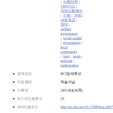
;
사회자본
;
거버넌스
;
지역사회복지
;
신뢰
;
규범
;
네트워크
;
참여
;
welfare
governance
;
social capital
;
governance
;
local
community
;
trust
;
norm
;
network
;
participation
등재정보
KCI등재후보
자료형태
학술저널
수록면
249-284(36쪽)
KCI 피인용횟수
23
DOI식별코드
http://dx.doi.org/10.17089/kgr.200