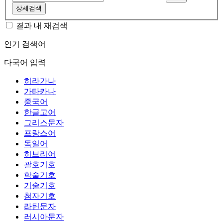
상세검색
결과 내 재검색
인기 검색어
다국어 입력
히라가나
가타카나
중국어
한글고어
그리스문자
프랑스어
독일어
히브리어
괄호기호
학술기호
기술기호
첨자기호
라틴문자
러시아문자