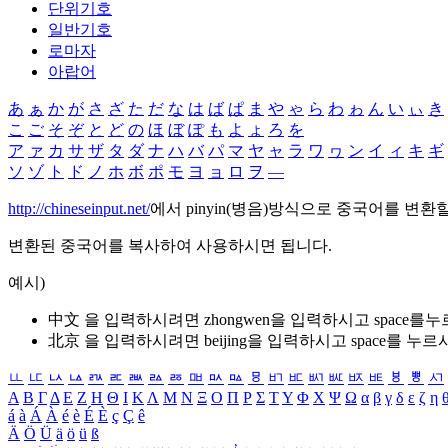
단위기호
일반기호
로마자
아랍어
あ
ぁ
か
が
さ
ざ
た
だ
な
は
ば
ぱ
ま
や
ゃ
ら
わ
ゎ
ん
い
ぃ
き
こ
ご
そ
ぞ
と
ど
の
ほ
ぼ
ぽ
も
よ
ょ
ろ
を
ア
ァ
カ
サ
ザ
タ
ダ
ナ
ハ
バ
パ
マ
ヤ
ャ
ラ
ワ
ヮ
ン
イ
ィ
キ
ギ
ソ
ゾ
ト
ド
ノ
ホ
ボ
ポ
モ
ヨ
ョ
ロ
ヲ
―
http://chineseinput.net/
에서 pinyin(병음)방식으로 중국어를 변환
변환된 중국어를 복사하여 사용하시면 됩니다.
예시)
中文 을 입력하시려면
zhongwen
을 입력하시고 space를
北京 을 입력하시려면
beijing
을 입력하시고 space를 누르
ㅥ
ㅦ
ㅧ
ㅨ
ㅩ
ㅪ
ㅫ
ㅬ
ㅭ
ㅮ
ㅯ
ㅰ
ㅱ
ㅲ
ㅳ
ㅴ
ㅵ
ㅶ
ㅷ
ㅸ
ㅹ
ㅺ
Α
Β
Γ
Δ
Ε
Ζ
Η
Θ
Ι
Κ
Λ
Μ
Ν
Ξ
Ο
Π
Ρ
Σ
Τ
Υ
Φ
Χ
Ψ
Ω
α
β
γ
δ
ε
ζ
η
á
à
Á
À
é
è
É
È
ç
Ç
ê
Ä
Ö
Ü
ä
ö
ü
ß