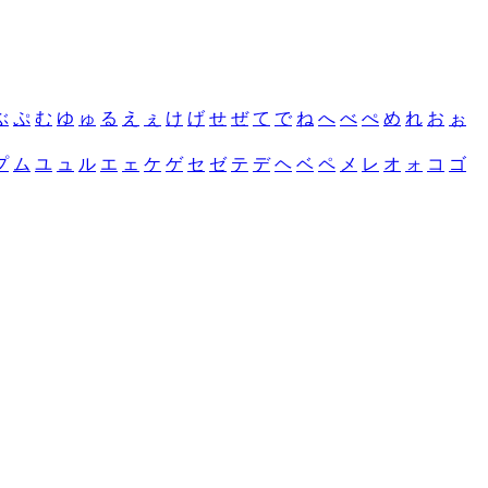
ぶ
ぷ
む
ゆ
ゅ
る
え
ぇ
け
げ
せ
ぜ
て
で
ね
へ
べ
ぺ
め
れ
お
ぉ
プ
ム
ユ
ュ
ル
エ
ェ
ケ
ゲ
セ
ゼ
テ
デ
ヘ
ベ
ペ
メ
レ
オ
ォ
コ
ゴ