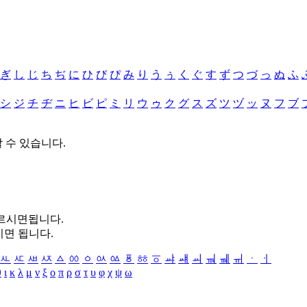
ぎ
し
じ
ち
ぢ
に
ひ
び
ぴ
み
り
う
ぅ
く
ぐ
す
ず
つ
づ
っ
ぬ
ふ
シ
ジ
チ
ヂ
ニ
ヒ
ビ
ピ
ミ
リ
ウ
ゥ
ク
グ
ス
ズ
ツ
ヅ
ッ
ヌ
フ
ブ
할 수 있습니다.
누르시면됩니다.
시면 됩니다.
ㅻ
ㅼ
ㅽ
ㅾ
ㅿ
ㆀ
ㆁ
ㆂ
ㆃ
ㆄ
ㆅ
ㆆ
ㆇ
ㆈ
ㆉ
ㆊ
ㆋ
ㆌ
ㆍ
ㆎ
θ
ι
κ
λ
μ
ν
ξ
ο
π
ρ
σ
τ
υ
φ
χ
ψ
ω