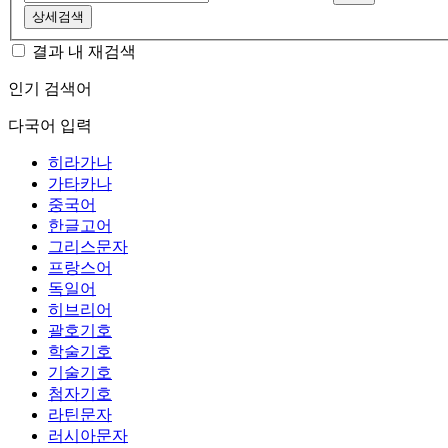
상세검색
결과 내 재검색
인기 검색어
다국어 입력
히라가나
가타카나
중국어
한글고어
그리스문자
프랑스어
독일어
히브리어
괄호기호
학술기호
기술기호
첨자기호
라틴문자
러시아문자