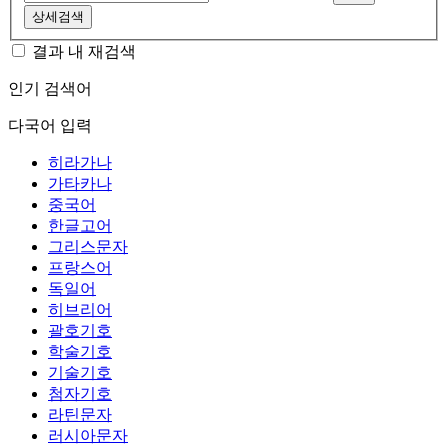
상세검색
결과 내 재검색
인기 검색어
다국어 입력
히라가나
가타카나
중국어
한글고어
그리스문자
프랑스어
독일어
히브리어
괄호기호
학술기호
기술기호
첨자기호
라틴문자
러시아문자