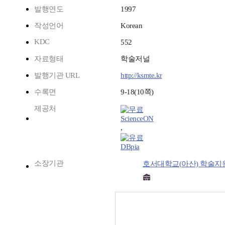
발행연도
1997
작성언어
Korean
KDC
552
자료형태
학술저널
발행기관 URL
http://ksmte.kr
수록면
9-18(10쪽)
제공처
ScienceON
,
DBpia
소장기관
호서대학교(아산) 학술지