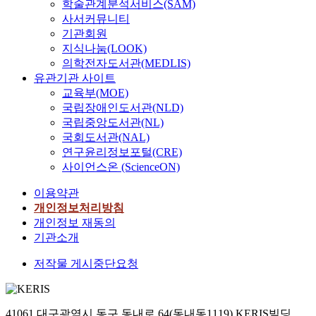
학술관계분석서비스(SAM)
사서커뮤니티
기관회원
지식나눔(LOOK)
의학전자도서관(MEDLIS)
유관기관 사이트
교육부(MOE)
국립장애인도서관(NLD)
국립중앙도서관(NL)
국회도서관(NAL)
연구윤리정보포털(CRE)
사이언스온 (ScienceON)
이용약관
개인정보처리방침
개인정보 재동의
기관소개
저작물 게시중단요청
41061 대구광역시 동구 동내로 64(동내동1119) KERIS빌딩