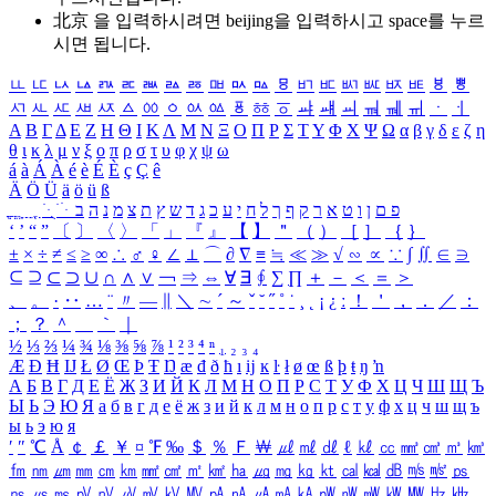
北京 을 입력하시려면
beijing
을 입력하시고 space를 누르
시면 됩니다.
ㅥ
ㅦ
ㅧ
ㅨ
ㅩ
ㅪ
ㅫ
ㅬ
ㅭ
ㅮ
ㅯ
ㅰ
ㅱ
ㅲ
ㅳ
ㅴ
ㅵ
ㅶ
ㅷ
ㅸ
ㅹ
ㅺ
ㅻ
ㅼ
ㅽ
ㅾ
ㅿ
ㆀ
ㆁ
ㆂ
ㆃ
ㆄ
ㆅ
ㆆ
ㆇ
ㆈ
ㆉ
ㆊ
ㆋ
ㆌ
ㆍ
ㆎ
Α
Β
Γ
Δ
Ε
Ζ
Η
Θ
Ι
Κ
Λ
Μ
Ν
Ξ
Ο
Π
Ρ
Σ
Τ
Υ
Φ
Χ
Ψ
Ω
α
β
γ
δ
ε
ζ
η
θ
ι
κ
λ
μ
ν
ξ
ο
π
ρ
σ
τ
υ
φ
χ
ψ
ω
á
à
Á
À
é
è
É
È
ç
Ç
ê
Ä
Ö
Ü
ä
ö
ü
ß
ְ
ֳ
ֲ
ֱ
ָ
ַ
ֵ
ֶ
ִ
ֹ
ּ
ֻ
ׂ
ׁ
ּ
ב
ה
נ
מ
צ
ת
ץ
ש
ד
ג
כ
ע
י
ח
ל
ך
ף
ק
ר
א
ט
ו
ן
ם
פ
‘
’
“
”
〔
〕
〈
〉
「
」
『
』
【
】
＂
（
）
［
］
｛
｝
±
×
÷
≠
≤
≥
∞
∴
♂
♀
∠
⊥
⌒
∂
∇
≡
≒
≪
≫
√
∽
∝
∵
∫
∬
∈
∋
⊆
⊇
⊂
⊃
∪
∩
∧
∨
￢
⇒
⇔
∀
∃
∮
∑
∏
＋
－
＜
＝
＞
、
。
·
‥
…
¨
〃
―
∥
＼
∼
´
～
ˇ
˘
˝
˚
˙
¸
˛
¡
¿
ː
！
＇
，
．
／
：
；
？
＾
＿
｀
｜
½
⅓
⅔
¼
¾
⅛
⅜
⅝
⅞
¹
²
³
⁴
ⁿ
₁
₂
₃
₄
Æ
Ð
Ħ
Ĳ
Ł
Ø
Œ
Þ
Ŧ
Ŋ
æ
đ
ð
ħ
ı
ĳ
ĸ
ŀ
ł
ø
œ
ß
þ
ŧ
ŋ
ŉ
А
Б
В
Г
Д
Е
Ё
Ж
З
И
Й
К
Л
М
Н
О
П
Р
С
Т
У
Ф
Х
Ц
Ч
Ш
Щ
Ъ
Ы
Ь
Э
Ю
Я
а
б
в
г
д
е
ё
ж
з
и
й
к
л
м
н
о
п
р
с
т
у
ф
х
ц
ч
ш
щ
ъ
ы
ь
э
ю
я
′
″
℃
Å
￠
￡
￥
¤
℉
‰
＄
％
Ｆ
￦
㎕
㎖
㎗
ℓ
㎘
㏄
㎣
㎤
㎥
㎦
㎙
㎚
㎛
㎜
㎝
㎞
㎟
㎠
㎡
㎢
㏊
㎍
㎎
㎏
㏏
㎈
㎉
㏈
㎧
㎨
㎰
㎱
㎲
㎳
㎴
㎵
㎶
㎷
㎸
㎹
㎀
㎁
㎂
㎃
㎄
㎺
㎻
㎽
㎾
㎿
㎐
㎑