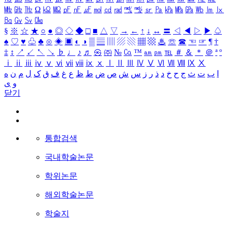
㎒
㎓
㎔
Ω
㏀
㏁
㎊
㎋
㎌
㏖
㏅
㎭
㎮
㎯
㏛
㎩
㎪
㎫
㎬
㏝
㏐
㏓
㏃
㏉
㏜
㏆
§
※
☆
★
○
●
◎
◇
◆
□
■
△
▽
→
←
↑
↓
↔
〓
◁
◀
▷
▶
♤
♠
♡
♥
♧
♣
⊙
◈
▣
◐
◑
▒
▤
▥
▨
▧
▦
▩
♨
☏
☎
☜
☞
¶
†
‡
↕
↗
↙
↖
↘
♭
♩
♪
♬
㉿
㈜
№
㏇
™
㏂
㏘
℡
＃
＆
＊
＠
ª
º
ⅰ
ⅱ
ⅲ
ⅳ
ⅴ
ⅵ
ⅶ
ⅷ
ⅸ
ⅹ
Ⅰ
Ⅱ
Ⅲ
Ⅳ
Ⅴ
Ⅵ
Ⅶ
Ⅷ
Ⅸ
Ⅹ
ا
ب
ت
ث
ج
ح
خ
د
ذ
ر
ز
س
ش
ص
ض
ط
ظ
ع
غ
ف
ق
ک
ل
م
ن
ه
و
ی
닫기
통합검색
국내학술논문
학위논문
해외학술논문
학술지