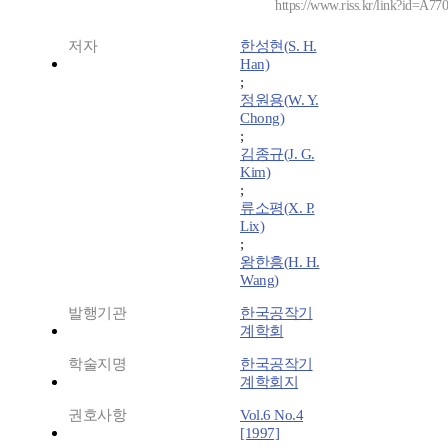
https://www.riss.kr/link?id=A77
저자
한성현(S. H.
Han)
;
정원용(W. Y.
Chong)
;
김종규(J. G.
Kim)
;
류소평(X. P.
Lix)
;
왕한흥(H. H.
Wang)
발행기관
한국공작기
계학회
학술지명
한국공작기
계학회지
권호사항
Vol.6 No.4
[1997]