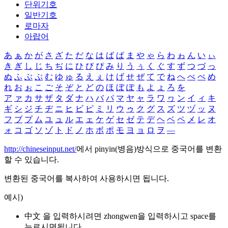
단위기호
일반기호
로마자
아랍어
あ
ぁ
か
が
さ
ざ
た
だ
な
は
ば
ぱ
ま
や
ゃ
ら
わ
ゎ
ん
い
ぃ
き
ぎ
し
じ
ち
ぢ
に
ひ
び
ぴ
み
り
う
ぅ
く
ぐ
す
ず
つ
づ
っ
ぬ
ふ
ぶ
ぷ
む
ゆ
ゅ
る
え
ぇ
け
げ
せ
ぜ
て
で
ね
へ
べ
ぺ
め
れ
お
ぉ
こ
ご
そ
ぞ
と
ど
の
ほ
ぼ
ぽ
も
よ
ょ
ろ
を
ア
ァ
カ
サ
ザ
タ
ダ
ナ
ハ
バ
パ
マ
ヤ
ャ
ラ
ワ
ヮ
ン
イ
ィ
キ
ギ
シ
ジ
チ
ヂ
ニ
ヒ
ビ
ピ
ミ
リ
ウ
ゥ
ク
グ
ス
ズ
ツ
ヅ
ッ
ヌ
フ
ブ
プ
ム
ユ
ュ
ル
エ
ェ
ケ
ゲ
セ
ゼ
テ
デ
ヘ
ベ
ペ
メ
レ
オ
ォ
コ
ゴ
ソ
ゾ
ト
ド
ノ
ホ
ボ
ポ
モ
ヨ
ョ
ロ
ヲ
―
http://chineseinput.net/
에서 pinyin(병음)방식으로 중국어를 변환
할 수 있습니다.
변환된 중국어를 복사하여 사용하시면 됩니다.
예시)
中文 을 입력하시려면
zhongwen
을 입력하시고 space를
누르시면됩니다.