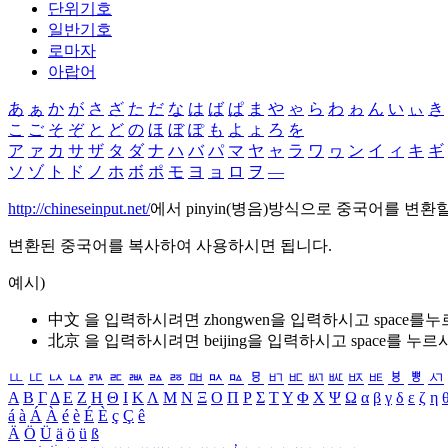
단위기호
일반기호
로마자
아랍어
あ
ぁ
か
が
さ
ざ
た
だ
な
は
ば
ぱ
ま
や
ゃ
ら
わ
ゎ
ん
い
ぃ
き
こ
ご
そ
ぞ
と
ど
の
ほ
ぼ
ぽ
も
よ
ょ
ろ
を
ア
ァ
カ
サ
ザ
タ
ダ
ナ
ハ
バ
パ
マ
ヤ
ャ
ラ
ワ
ヮ
ン
イ
ィ
キ
ギ
ソ
ゾ
ト
ド
ノ
ホ
ボ
ポ
モ
ヨ
ョ
ロ
ヲ
―
http://chineseinput.net/
에서 pinyin(병음)방식으로 중국어를 변환
변환된 중국어를 복사하여 사용하시면 됩니다.
예시)
中文 을 입력하시려면
zhongwen
을 입력하시고 space를
北京 을 입력하시려면
beijing
을 입력하시고 space를 누르
ㅥ
ㅦ
ㅧ
ㅨ
ㅩ
ㅪ
ㅫ
ㅬ
ㅭ
ㅮ
ㅯ
ㅰ
ㅱ
ㅲ
ㅳ
ㅴ
ㅵ
ㅶ
ㅷ
ㅸ
ㅹ
ㅺ
Α
Β
Γ
Δ
Ε
Ζ
Η
Θ
Ι
Κ
Λ
Μ
Ν
Ξ
Ο
Π
Ρ
Σ
Τ
Υ
Φ
Χ
Ψ
Ω
α
β
γ
δ
ε
ζ
η
á
à
Á
À
é
è
É
È
ç
Ç
ê
Ä
Ö
Ü
ä
ö
ü
ß