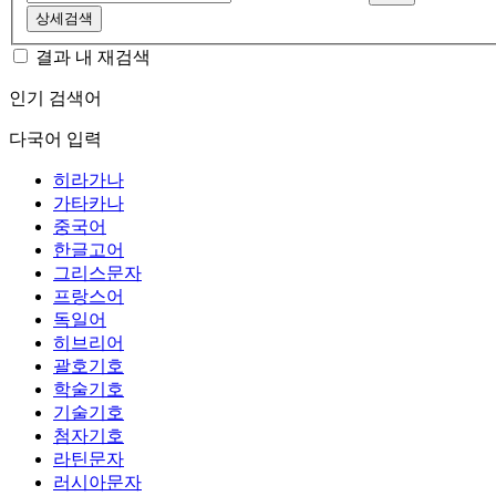
상세검색
결과 내 재검색
인기 검색어
다국어 입력
히라가나
가타카나
중국어
한글고어
그리스문자
프랑스어
독일어
히브리어
괄호기호
학술기호
기술기호
첨자기호
라틴문자
러시아문자