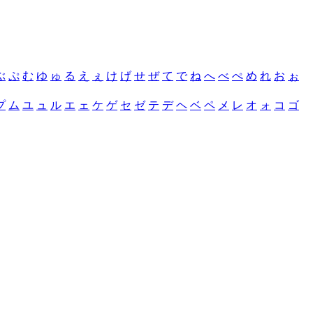
ぶ
ぷ
む
ゆ
ゅ
る
え
ぇ
け
げ
せ
ぜ
て
で
ね
へ
べ
ぺ
め
れ
お
ぉ
プ
ム
ユ
ュ
ル
エ
ェ
ケ
ゲ
セ
ゼ
テ
デ
ヘ
ベ
ペ
メ
レ
オ
ォ
コ
ゴ