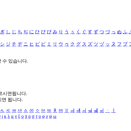
ぎ
し
じ
ち
ぢ
に
ひ
び
ぴ
み
り
う
ぅ
く
ぐ
す
ず
つ
づ
っ
ぬ
ふ
シ
ジ
チ
ヂ
ニ
ヒ
ビ
ピ
ミ
リ
ウ
ゥ
ク
グ
ス
ズ
ツ
ヅ
ッ
ヌ
フ
ブ
할 수 있습니다.
누르시면됩니다.
시면 됩니다.
ㅻ
ㅼ
ㅽ
ㅾ
ㅿ
ㆀ
ㆁ
ㆂ
ㆃ
ㆄ
ㆅ
ㆆ
ㆇ
ㆈ
ㆉ
ㆊ
ㆋ
ㆌ
ㆍ
ㆎ
θ
ι
κ
λ
μ
ν
ξ
ο
π
ρ
σ
τ
υ
φ
χ
ψ
ω