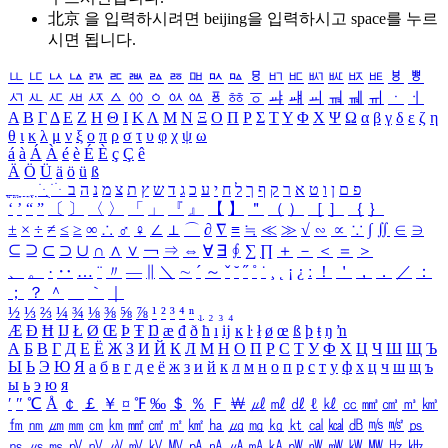
北京 을 입력하시려면
beijing
을 입력하시고 space를 누르
시면 됩니다.
ㅥ
ㅦ
ㅧ
ㅨ
ㅩ
ㅪ
ㅫ
ㅬ
ㅭ
ㅮ
ㅯ
ㅰ
ㅱ
ㅲ
ㅳ
ㅴ
ㅵ
ㅶ
ㅷ
ㅸ
ㅹ
ㅺ
ㅻ
ㅼ
ㅽ
ㅾ
ㅿ
ㆀ
ㆁ
ㆂ
ㆃ
ㆄ
ㆅ
ㆆ
ㆇ
ㆈ
ㆉ
ㆊ
ㆋ
ㆌ
ㆍ
ㆎ
Α
Β
Γ
Δ
Ε
Ζ
Η
Θ
Ι
Κ
Λ
Μ
Ν
Ξ
Ο
Π
Ρ
Σ
Τ
Υ
Φ
Χ
Ψ
Ω
α
β
γ
δ
ε
ζ
η
θ
ι
κ
λ
μ
ν
ξ
ο
π
ρ
σ
τ
υ
φ
χ
ψ
ω
á
à
Á
À
é
è
É
È
ç
Ç
ê
Ä
Ö
Ü
ä
ö
ü
ß
ְ
ֳ
ֲ
ֱ
ָ
ַ
ֵ
ֶ
ִ
ֹ
ּ
ֻ
ׂ
ׁ
ּ
ב
ה
נ
מ
צ
ת
ץ
ש
ד
ג
כ
ע
י
ח
ל
ך
ף
ק
ר
א
ט
ו
ן
ם
פ
‘
’
“
”
〔
〕
〈
〉
「
」
『
』
【
】
＂
（
）
［
］
｛
｝
±
×
÷
≠
≤
≥
∞
∴
♂
♀
∠
⊥
⌒
∂
∇
≡
≒
≪
≫
√
∽
∝
∵
∫
∬
∈
∋
⊆
⊇
⊂
⊃
∪
∩
∧
∨
￢
⇒
⇔
∀
∃
∮
∑
∏
＋
－
＜
＝
＞
、
。
·
‥
…
¨
〃
―
∥
＼
∼
´
～
ˇ
˘
˝
˚
˙
¸
˛
¡
¿
ː
！
＇
，
．
／
：
；
？
＾
＿
｀
｜
½
⅓
⅔
¼
¾
⅛
⅜
⅝
⅞
¹
²
³
⁴
ⁿ
₁
₂
₃
₄
Æ
Ð
Ħ
Ĳ
Ł
Ø
Œ
Þ
Ŧ
Ŋ
æ
đ
ð
ħ
ı
ĳ
ĸ
ŀ
ł
ø
œ
ß
þ
ŧ
ŋ
ŉ
А
Б
В
Г
Д
Е
Ё
Ж
З
И
Й
К
Л
М
Н
О
П
Р
С
Т
У
Ф
Х
Ц
Ч
Ш
Щ
Ъ
Ы
Ь
Э
Ю
Я
а
б
в
г
д
е
ё
ж
з
и
й
к
л
м
н
о
п
р
с
т
у
ф
х
ц
ч
ш
щ
ъ
ы
ь
э
ю
я
′
″
℃
Å
￠
￡
￥
¤
℉
‰
＄
％
Ｆ
￦
㎕
㎖
㎗
ℓ
㎘
㏄
㎣
㎤
㎥
㎦
㎙
㎚
㎛
㎜
㎝
㎞
㎟
㎠
㎡
㎢
㏊
㎍
㎎
㎏
㏏
㎈
㎉
㏈
㎧
㎨
㎰
㎱
㎲
㎳
㎴
㎵
㎶
㎷
㎸
㎹
㎀
㎁
㎂
㎃
㎄
㎺
㎻
㎽
㎾
㎿
㎐
㎑