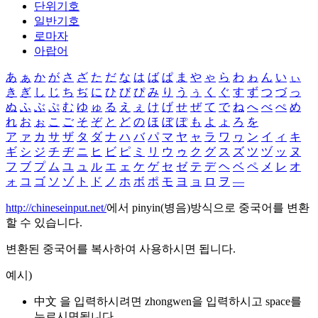
단위기호
일반기호
로마자
아랍어
あ
ぁ
か
が
さ
ざ
た
だ
な
は
ば
ぱ
ま
や
ゃ
ら
わ
ゎ
ん
い
ぃ
き
ぎ
し
じ
ち
ぢ
に
ひ
び
ぴ
み
り
う
ぅ
く
ぐ
す
ず
つ
づ
っ
ぬ
ふ
ぶ
ぷ
む
ゆ
ゅ
る
え
ぇ
け
げ
せ
ぜ
て
で
ね
へ
べ
ぺ
め
れ
お
ぉ
こ
ご
そ
ぞ
と
ど
の
ほ
ぼ
ぽ
も
よ
ょ
ろ
を
ア
ァ
カ
サ
ザ
タ
ダ
ナ
ハ
バ
パ
マ
ヤ
ャ
ラ
ワ
ヮ
ン
イ
ィ
キ
ギ
シ
ジ
チ
ヂ
ニ
ヒ
ビ
ピ
ミ
リ
ウ
ゥ
ク
グ
ス
ズ
ツ
ヅ
ッ
ヌ
フ
ブ
プ
ム
ユ
ュ
ル
エ
ェ
ケ
ゲ
セ
ゼ
テ
デ
ヘ
ベ
ペ
メ
レ
オ
ォ
コ
ゴ
ソ
ゾ
ト
ド
ノ
ホ
ボ
ポ
モ
ヨ
ョ
ロ
ヲ
―
http://chineseinput.net/
에서 pinyin(병음)방식으로 중국어를 변환
할 수 있습니다.
변환된 중국어를 복사하여 사용하시면 됩니다.
예시)
中文 을 입력하시려면
zhongwen
을 입력하시고 space를
누르시면됩니다.