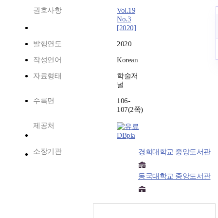
권호사항
Vol.19
No.3
[2020]
발행연도
2020
작성언어
Korean
자료형태
학술저
널
수록면
106-
107(2쪽)
제공처
DBpia
소장기관
경희대학교 중앙도서관
동국대학교 중앙도서관