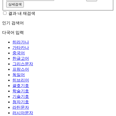
상세검색
결과 내 재검색
인기 검색어
다국어 입력
히라가나
가타카나
중국어
한글고어
그리스문자
프랑스어
독일어
히브리어
괄호기호
학술기호
기술기호
첨자기호
라틴문자
러시아문자