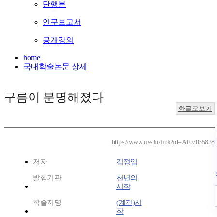
단행본
연구보고서
공개강의
home
국내학술논문 상세
구름이 분명해졌다
한글로보기
https://www.riss.kr/link?id=A107035828
저자
김정임
발행기관
천년의
시작
학술지명
(계간)시
작