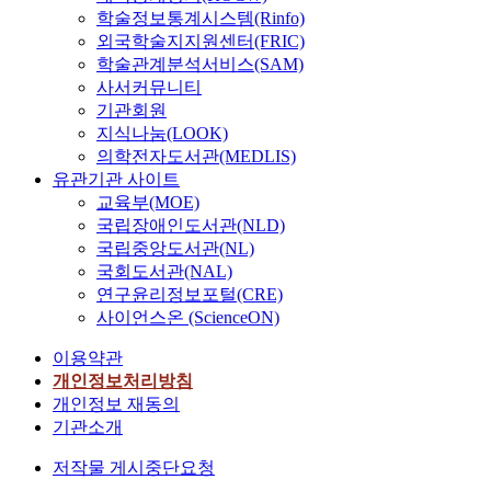
학술정보통계시스템(Rinfo)
외국학술지지원센터(FRIC)
학술관계분석서비스(SAM)
사서커뮤니티
기관회원
지식나눔(LOOK)
의학전자도서관(MEDLIS)
유관기관 사이트
교육부(MOE)
국립장애인도서관(NLD)
국립중앙도서관(NL)
국회도서관(NAL)
연구윤리정보포털(CRE)
사이언스온 (ScienceON)
이용약관
개인정보처리방침
개인정보 재동의
기관소개
저작물 게시중단요청