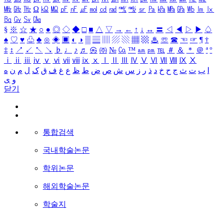
㎒
㎓
㎔
Ω
㏀
㏁
㎊
㎋
㎌
㏖
㏅
㎭
㎮
㎯
㏛
㎩
㎪
㎫
㎬
㏝
㏐
㏓
㏃
㏉
㏜
㏆
§
※
☆
★
○
●
◎
◇
◆
□
■
△
▽
→
←
↑
↓
↔
〓
◁
◀
▷
▶
♤
♠
♡
♥
♧
♣
⊙
◈
▣
◐
◑
▒
▤
▥
▨
▧
▦
▩
♨
☏
☎
☜
☞
¶
†
‡
↕
↗
↙
↖
↘
♭
♩
♪
♬
㉿
㈜
№
㏇
™
㏂
㏘
℡
＃
＆
＊
＠
ª
º
ⅰ
ⅱ
ⅲ
ⅳ
ⅴ
ⅵ
ⅶ
ⅷ
ⅸ
ⅹ
Ⅰ
Ⅱ
Ⅲ
Ⅳ
Ⅴ
Ⅵ
Ⅶ
Ⅷ
Ⅸ
Ⅹ
ا
ب
ت
ث
ج
ح
خ
د
ذ
ر
ز
س
ش
ص
ض
ط
ظ
ع
غ
ف
ق
ک
ل
م
ن
ه
و
ی
닫기
통합검색
국내학술논문
학위논문
해외학술논문
학술지