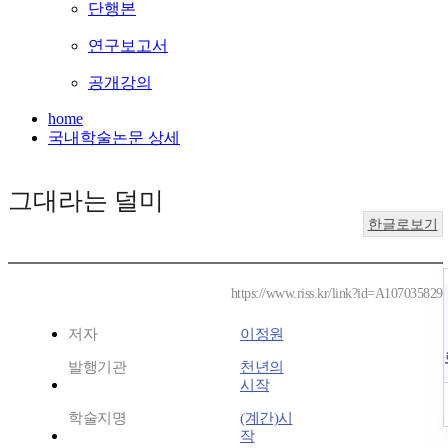
단행본
연구보고서
공개강의
home
국내학술논문 상세
그대라는 덜미
한글로보기
https://www.riss.kr/link?id=A107035829
저자
이정원
발행기관
천년의
시작
학술지명
(계간)시
작