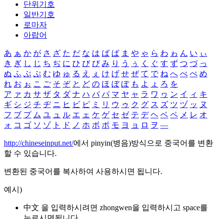
단위기호
일반기호
로마자
아랍어
あ
ぁ
か
が
さ
ざ
た
だ
な
は
ば
ぱ
ま
や
ゃ
ら
わ
ゎ
ん
い
ぃ
き
ぎ
し
じ
ち
ぢ
に
ひ
び
ぴ
み
り
う
ぅ
く
ぐ
す
ず
つ
づ
っ
ぬ
ふ
ぶ
ぷ
む
ゆ
ゅ
る
え
ぇ
け
げ
せ
ぜ
て
で
ね
へ
べ
ぺ
め
れ
お
ぉ
こ
ご
そ
ぞ
と
ど
の
ほ
ぼ
ぽ
も
よ
ょ
ろ
を
ア
ァ
カ
サ
ザ
タ
ダ
ナ
ハ
バ
パ
マ
ヤ
ャ
ラ
ワ
ヮ
ン
イ
ィ
キ
ギ
シ
ジ
チ
ヂ
ニ
ヒ
ビ
ピ
ミ
リ
ウ
ゥ
ク
グ
ス
ズ
ツ
ヅ
ッ
ヌ
フ
ブ
プ
ム
ユ
ュ
ル
エ
ェ
ケ
ゲ
セ
ゼ
テ
デ
ヘ
ベ
ペ
メ
レ
オ
ォ
コ
ゴ
ソ
ゾ
ト
ド
ノ
ホ
ボ
ポ
モ
ヨ
ョ
ロ
ヲ
―
http://chineseinput.net/
에서 pinyin(병음)방식으로 중국어를 변환
할 수 있습니다.
변환된 중국어를 복사하여 사용하시면 됩니다.
예시)
中文 을 입력하시려면
zhongwen
을 입력하시고 space를
누르시면됩니다.