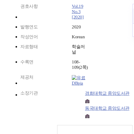
권호사항
Vol.19
No.3
[2020]
발행연도
2020
작성언어
Korean
자료형태
학술저
널
수록면
108-
109(2쪽)
제공처
DBpia
소장기관
경희대학교 중앙도서관
동국대학교 중앙도서관