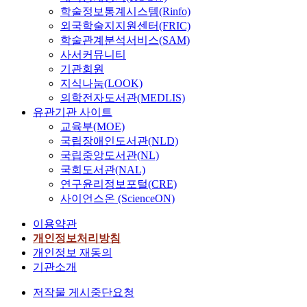
학술정보통계시스템(Rinfo)
외국학술지지원센터(FRIC)
학술관계분석서비스(SAM)
사서커뮤니티
기관회원
지식나눔(LOOK)
의학전자도서관(MEDLIS)
유관기관 사이트
교육부(MOE)
국립장애인도서관(NLD)
국립중앙도서관(NL)
국회도서관(NAL)
연구윤리정보포털(CRE)
사이언스온 (ScienceON)
이용약관
개인정보처리방침
개인정보 재동의
기관소개
저작물 게시중단요청