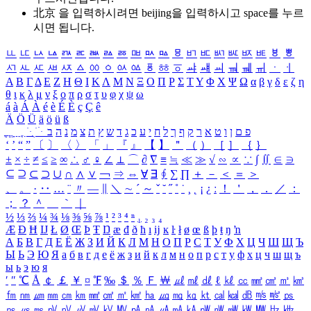
北京 을 입력하시려면
beijing
을 입력하시고 space를 누르
시면 됩니다.
ㅥ
ㅦ
ㅧ
ㅨ
ㅩ
ㅪ
ㅫ
ㅬ
ㅭ
ㅮ
ㅯ
ㅰ
ㅱ
ㅲ
ㅳ
ㅴ
ㅵ
ㅶ
ㅷ
ㅸ
ㅹ
ㅺ
ㅻ
ㅼ
ㅽ
ㅾ
ㅿ
ㆀ
ㆁ
ㆂ
ㆃ
ㆄ
ㆅ
ㆆ
ㆇ
ㆈ
ㆉ
ㆊ
ㆋ
ㆌ
ㆍ
ㆎ
Α
Β
Γ
Δ
Ε
Ζ
Η
Θ
Ι
Κ
Λ
Μ
Ν
Ξ
Ο
Π
Ρ
Σ
Τ
Υ
Φ
Χ
Ψ
Ω
α
β
γ
δ
ε
ζ
η
θ
ι
κ
λ
μ
ν
ξ
ο
π
ρ
σ
τ
υ
φ
χ
ψ
ω
á
à
Á
À
é
è
É
È
ç
Ç
ê
Ä
Ö
Ü
ä
ö
ü
ß
ְ
ֳ
ֲ
ֱ
ָ
ַ
ֵ
ֶ
ִ
ֹ
ּ
ֻ
ׂ
ׁ
ּ
ב
ה
נ
מ
צ
ת
ץ
ש
ד
ג
כ
ע
י
ח
ל
ך
ף
ק
ר
א
ט
ו
ן
ם
פ
‘
’
“
”
〔
〕
〈
〉
「
」
『
』
【
】
＂
（
）
［
］
｛
｝
±
×
÷
≠
≤
≥
∞
∴
♂
♀
∠
⊥
⌒
∂
∇
≡
≒
≪
≫
√
∽
∝
∵
∫
∬
∈
∋
⊆
⊇
⊂
⊃
∪
∩
∧
∨
￢
⇒
⇔
∀
∃
∮
∑
∏
＋
－
＜
＝
＞
、
。
·
‥
…
¨
〃
―
∥
＼
∼
´
～
ˇ
˘
˝
˚
˙
¸
˛
¡
¿
ː
！
＇
，
．
／
：
；
？
＾
＿
｀
｜
½
⅓
⅔
¼
¾
⅛
⅜
⅝
⅞
¹
²
³
⁴
ⁿ
₁
₂
₃
₄
Æ
Ð
Ħ
Ĳ
Ł
Ø
Œ
Þ
Ŧ
Ŋ
æ
đ
ð
ħ
ı
ĳ
ĸ
ŀ
ł
ø
œ
ß
þ
ŧ
ŋ
ŉ
А
Б
В
Г
Д
Е
Ё
Ж
З
И
Й
К
Л
М
Н
О
П
Р
С
Т
У
Ф
Х
Ц
Ч
Ш
Щ
Ъ
Ы
Ь
Э
Ю
Я
а
б
в
г
д
е
ё
ж
з
и
й
к
л
м
н
о
п
р
с
т
у
ф
х
ц
ч
ш
щ
ъ
ы
ь
э
ю
я
′
″
℃
Å
￠
￡
￥
¤
℉
‰
＄
％
Ｆ
￦
㎕
㎖
㎗
ℓ
㎘
㏄
㎣
㎤
㎥
㎦
㎙
㎚
㎛
㎜
㎝
㎞
㎟
㎠
㎡
㎢
㏊
㎍
㎎
㎏
㏏
㎈
㎉
㏈
㎧
㎨
㎰
㎱
㎲
㎳
㎴
㎵
㎶
㎷
㎸
㎹
㎀
㎁
㎂
㎃
㎄
㎺
㎻
㎽
㎾
㎿
㎐
㎑