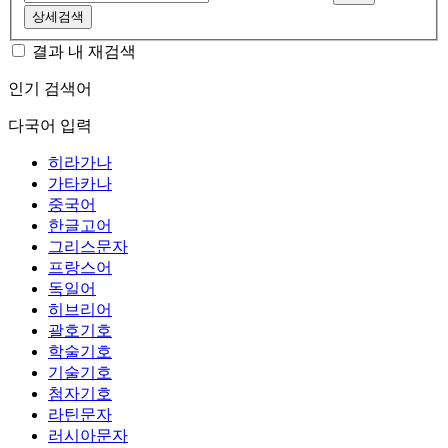
상세검색
결과 내 재검색
인기 검색어
다국어 입력
히라가나
가타카나
중국어
한글고어
그리스문자
프랑스어
독일어
히브리어
괄호기호
학술기호
기술기호
첨자기호
라틴문자
러시아문자