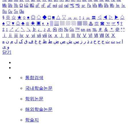
㎒
㎓
㎔
Ω
㏀
㏁
㎊
㎋
㎌
㏖
㏅
㎭
㎮
㎯
㏛
㎩
㎪
㎫
㎬
㏝
㏐
㏓
㏃
㏉
㏜
㏆
§
※
☆
★
○
●
◎
◇
◆
□
■
△
▽
→
←
↑
↓
↔
〓
◁
◀
▷
▶
♤
♠
♡
♥
♧
♣
⊙
◈
▣
◐
◑
▒
▤
▥
▨
▧
▦
▩
♨
☏
☎
☜
☞
¶
†
‡
↕
↗
↙
↖
↘
♭
♩
♪
♬
㉿
㈜
№
㏇
™
㏂
㏘
℡
＃
＆
＊
＠
ª
º
ⅰ
ⅱ
ⅲ
ⅳ
ⅴ
ⅵ
ⅶ
ⅷ
ⅸ
ⅹ
Ⅰ
Ⅱ
Ⅲ
Ⅳ
Ⅴ
Ⅵ
Ⅶ
Ⅷ
Ⅸ
Ⅹ
ا
ب
ت
ث
ج
ح
خ
د
ذ
ر
ز
س
ش
ص
ض
ط
ظ
ع
غ
ف
ق
ک
ل
م
ن
ه
و
ی
닫기
통합검색
국내학술논문
학위논문
해외학술논문
학술지