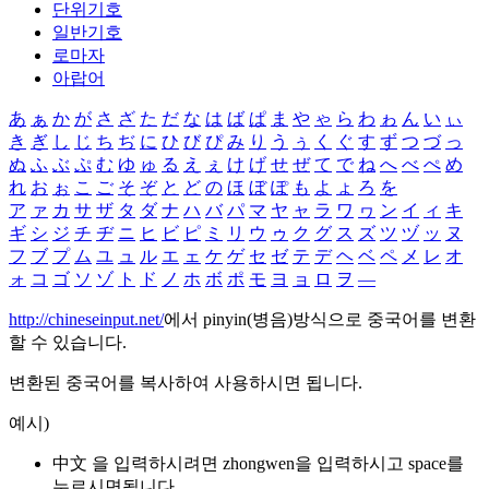
단위기호
일반기호
로마자
아랍어
あ
ぁ
か
が
さ
ざ
た
だ
な
は
ば
ぱ
ま
や
ゃ
ら
わ
ゎ
ん
い
ぃ
き
ぎ
し
じ
ち
ぢ
に
ひ
び
ぴ
み
り
う
ぅ
く
ぐ
す
ず
つ
づ
っ
ぬ
ふ
ぶ
ぷ
む
ゆ
ゅ
る
え
ぇ
け
げ
せ
ぜ
て
で
ね
へ
べ
ぺ
め
れ
お
ぉ
こ
ご
そ
ぞ
と
ど
の
ほ
ぼ
ぽ
も
よ
ょ
ろ
を
ア
ァ
カ
サ
ザ
タ
ダ
ナ
ハ
バ
パ
マ
ヤ
ャ
ラ
ワ
ヮ
ン
イ
ィ
キ
ギ
シ
ジ
チ
ヂ
ニ
ヒ
ビ
ピ
ミ
リ
ウ
ゥ
ク
グ
ス
ズ
ツ
ヅ
ッ
ヌ
フ
ブ
プ
ム
ユ
ュ
ル
エ
ェ
ケ
ゲ
セ
ゼ
テ
デ
ヘ
ベ
ペ
メ
レ
オ
ォ
コ
ゴ
ソ
ゾ
ト
ド
ノ
ホ
ボ
ポ
モ
ヨ
ョ
ロ
ヲ
―
http://chineseinput.net/
에서 pinyin(병음)방식으로 중국어를 변환
할 수 있습니다.
변환된 중국어를 복사하여 사용하시면 됩니다.
예시)
中文 을 입력하시려면
zhongwen
을 입력하시고 space를
누르시면됩니다.