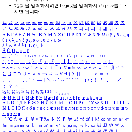
北京 을 입력하시려면
beijing
을 입력하시고 space를 누르
시면 됩니다.
ㅥ
ㅦ
ㅧ
ㅨ
ㅩ
ㅪ
ㅫ
ㅬ
ㅭ
ㅮ
ㅯ
ㅰ
ㅱ
ㅲ
ㅳ
ㅴ
ㅵ
ㅶ
ㅷ
ㅸ
ㅹ
ㅺ
ㅻ
ㅼ
ㅽ
ㅾ
ㅿ
ㆀ
ㆁ
ㆂ
ㆃ
ㆄ
ㆅ
ㆆ
ㆇ
ㆈ
ㆉ
ㆊ
ㆋ
ㆌ
ㆍ
ㆎ
Α
Β
Γ
Δ
Ε
Ζ
Η
Θ
Ι
Κ
Λ
Μ
Ν
Ξ
Ο
Π
Ρ
Σ
Τ
Υ
Φ
Χ
Ψ
Ω
α
β
γ
δ
ε
ζ
η
θ
ι
κ
λ
μ
ν
ξ
ο
π
ρ
σ
τ
υ
φ
χ
ψ
ω
á
à
Á
À
é
è
É
È
ç
Ç
ê
Ä
Ö
Ü
ä
ö
ü
ß
ְ
ֳ
ֲ
ֱ
ָ
ַ
ֵ
ֶ
ִ
ֹ
ּ
ֻ
ׂ
ׁ
ּ
ב
ה
נ
מ
צ
ת
ץ
ש
ד
ג
כ
ע
י
ח
ל
ך
ף
ק
ר
א
ט
ו
ן
ם
פ
‘
’
“
”
〔
〕
〈
〉
「
」
『
』
【
】
＂
（
）
［
］
｛
｝
±
×
÷
≠
≤
≥
∞
∴
♂
♀
∠
⊥
⌒
∂
∇
≡
≒
≪
≫
√
∽
∝
∵
∫
∬
∈
∋
⊆
⊇
⊂
⊃
∪
∩
∧
∨
￢
⇒
⇔
∀
∃
∮
∑
∏
＋
－
＜
＝
＞
、
。
·
‥
…
¨
〃
―
∥
＼
∼
´
～
ˇ
˘
˝
˚
˙
¸
˛
¡
¿
ː
！
＇
，
．
／
：
；
？
＾
＿
｀
｜
½
⅓
⅔
¼
¾
⅛
⅜
⅝
⅞
¹
²
³
⁴
ⁿ
₁
₂
₃
₄
Æ
Ð
Ħ
Ĳ
Ł
Ø
Œ
Þ
Ŧ
Ŋ
æ
đ
ð
ħ
ı
ĳ
ĸ
ŀ
ł
ø
œ
ß
þ
ŧ
ŋ
ŉ
А
Б
В
Г
Д
Е
Ё
Ж
З
И
Й
К
Л
М
Н
О
П
Р
С
Т
У
Ф
Х
Ц
Ч
Ш
Щ
Ъ
Ы
Ь
Э
Ю
Я
а
б
в
г
д
е
ё
ж
з
и
й
к
л
м
н
о
п
р
с
т
у
ф
х
ц
ч
ш
щ
ъ
ы
ь
э
ю
я
′
″
℃
Å
￠
￡
￥
¤
℉
‰
＄
％
Ｆ
￦
㎕
㎖
㎗
ℓ
㎘
㏄
㎣
㎤
㎥
㎦
㎙
㎚
㎛
㎜
㎝
㎞
㎟
㎠
㎡
㎢
㏊
㎍
㎎
㎏
㏏
㎈
㎉
㏈
㎧
㎨
㎰
㎱
㎲
㎳
㎴
㎵
㎶
㎷
㎸
㎹
㎀
㎁
㎂
㎃
㎄
㎺
㎻
㎽
㎾
㎿
㎐
㎑