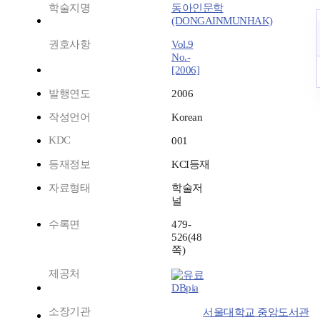
학술지명
동아인문학
(DONGAINMUNHAK)
권호사항
Vol.9
No.-
[2006]
발행연도
2006
작성언어
Korean
KDC
001
등재정보
KCI등재
자료형태
학술저
널
수록면
479-
526(48
쪽)
제공처
DBpia
소장기관
서울대학교 중앙도서관