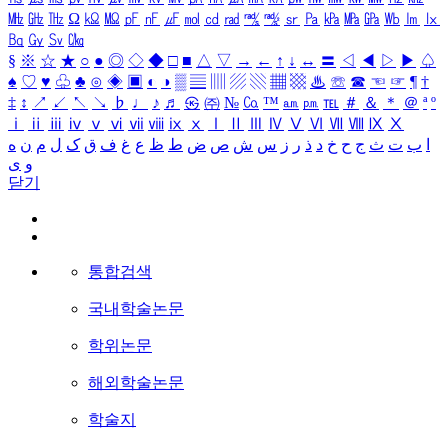
㎒
㎓
㎔
Ω
㏀
㏁
㎊
㎋
㎌
㏖
㏅
㎭
㎮
㎯
㏛
㎩
㎪
㎫
㎬
㏝
㏐
㏓
㏃
㏉
㏜
㏆
§
※
☆
★
○
●
◎
◇
◆
□
■
△
▽
→
←
↑
↓
↔
〓
◁
◀
▷
▶
♤
♠
♡
♥
♧
♣
⊙
◈
▣
◐
◑
▒
▤
▥
▨
▧
▦
▩
♨
☏
☎
☜
☞
¶
†
‡
↕
↗
↙
↖
↘
♭
♩
♪
♬
㉿
㈜
№
㏇
™
㏂
㏘
℡
＃
＆
＊
＠
ª
º
ⅰ
ⅱ
ⅲ
ⅳ
ⅴ
ⅵ
ⅶ
ⅷ
ⅸ
ⅹ
Ⅰ
Ⅱ
Ⅲ
Ⅳ
Ⅴ
Ⅵ
Ⅶ
Ⅷ
Ⅸ
Ⅹ
ا
ب
ت
ث
ج
ح
خ
د
ذ
ر
ز
س
ش
ص
ض
ط
ظ
ع
غ
ف
ق
ک
ل
م
ن
ه
و
ی
닫기
통합검색
국내학술논문
학위논문
해외학술논문
학술지