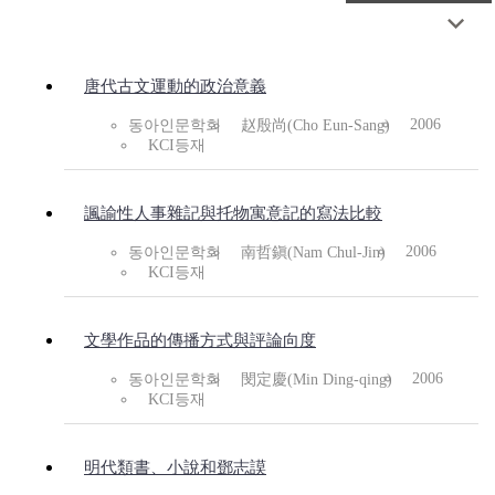
唐代古文運動的政治意義
2006
동아인문학회
赵殷尚(Cho Eun-Sang)
KCI등재
諷諭性人事雜記與托物寓意記的寫法比較
2006
동아인문학회
南哲鎭(Nam Chul-Jin)
KCI등재
文學作品的傳播方式與評論向度
2006
동아인문학회
閔定慶(Min Ding-qing)
KCI등재
明代類書、小說和鄧志謨