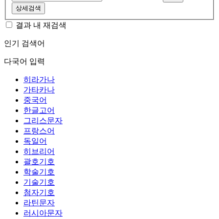
상세검색
결과 내 재검색
인기 검색어
다국어 입력
히라가나
가타카나
중국어
한글고어
그리스문자
프랑스어
독일어
히브리어
괄호기호
학술기호
기술기호
첨자기호
라틴문자
러시아문자