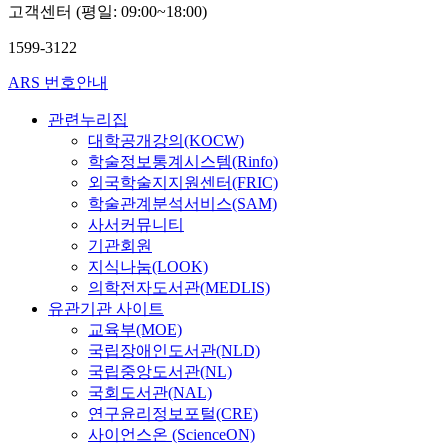
고객센터 (평일: 09:00~18:00)
1599-3122
ARS 번호안내
관련누리집
대학공개강의(KOCW)
학술정보통계시스템(Rinfo)
외국학술지지원센터(FRIC)
학술관계분석서비스(SAM)
사서커뮤니티
기관회원
지식나눔(LOOK)
의학전자도서관(MEDLIS)
유관기관 사이트
교육부(MOE)
국립장애인도서관(NLD)
국립중앙도서관(NL)
국회도서관(NAL)
연구윤리정보포털(CRE)
사이언스온 (ScienceON)