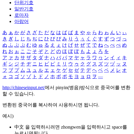
단위기호
일반기호
로마자
아랍어
あ
ぁ
か
が
さ
ざ
た
だ
な
は
ば
ぱ
ま
や
ゃ
ら
わ
ゎ
ん
い
ぃ
き
ぎ
し
じ
ち
ぢ
に
ひ
び
ぴ
み
り
う
ぅ
く
ぐ
す
ず
つ
づ
っ
ぬ
ふ
ぶ
ぷ
む
ゆ
ゅ
る
え
ぇ
け
げ
せ
ぜ
て
で
ね
へ
べ
ぺ
め
れ
お
ぉ
こ
ご
そ
ぞ
と
ど
の
ほ
ぼ
ぽ
も
よ
ょ
ろ
を
ア
ァ
カ
サ
ザ
タ
ダ
ナ
ハ
バ
パ
マ
ヤ
ャ
ラ
ワ
ヮ
ン
イ
ィ
キ
ギ
シ
ジ
チ
ヂ
ニ
ヒ
ビ
ピ
ミ
リ
ウ
ゥ
ク
グ
ス
ズ
ツ
ヅ
ッ
ヌ
フ
ブ
プ
ム
ユ
ュ
ル
エ
ェ
ケ
ゲ
セ
ゼ
テ
デ
ヘ
ベ
ペ
メ
レ
オ
ォ
コ
ゴ
ソ
ゾ
ト
ド
ノ
ホ
ボ
ポ
モ
ヨ
ョ
ロ
ヲ
―
http://chineseinput.net/
에서 pinyin(병음)방식으로 중국어를 변환
할 수 있습니다.
변환된 중국어를 복사하여 사용하시면 됩니다.
예시)
中文 을 입력하시려면
zhongwen
을 입력하시고 space를
누르시면됩니다.