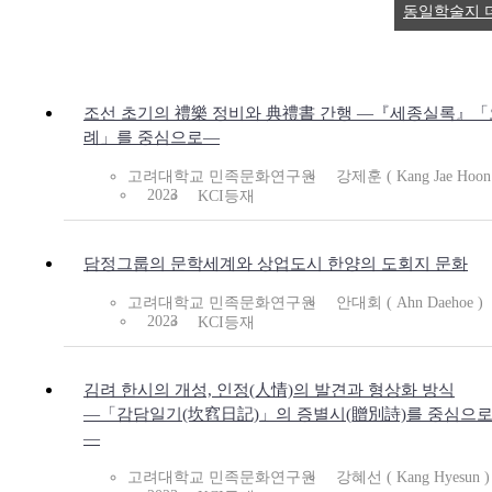
동일학술지 
조선 초기의 禮樂 정비와 典禮書 간행 ―『세종실록』「
례」를 중심으로―
고려대학교 민족문화연구원
강제훈 ( Kang Jae Hoon
2023
KCI등재
담정그룹의 문학세계와 상업도시 한양의 도회지 문화
고려대학교 민족문화연구원
안대회 ( Ahn Daehoe )
2023
KCI등재
김려 한시의 개성, 인정(人情)의 발견과 형상화 방식
―「감담일기(坎窞日記)」의 증별시(贈別詩)를 중심으
―
고려대학교 민족문화연구원
강혜선 ( Kang Hyesun )