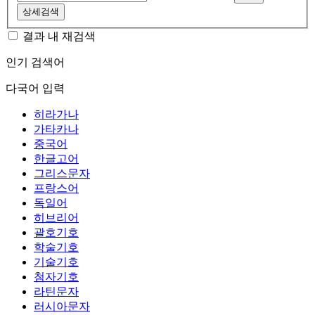
상세검색
결과 내 재검색
인기 검색어
다국어 입력
히라가나
가타카나
중국어
한글고어
그리스문자
프랑스어
독일어
히브리어
괄호기호
학술기호
기술기호
첨자기호
라틴문자
러시아문자