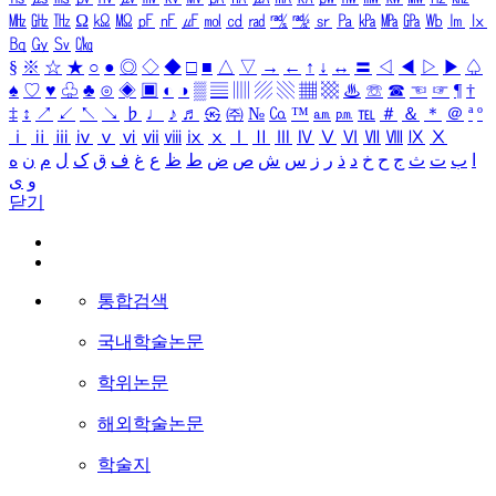
㎒
㎓
㎔
Ω
㏀
㏁
㎊
㎋
㎌
㏖
㏅
㎭
㎮
㎯
㏛
㎩
㎪
㎫
㎬
㏝
㏐
㏓
㏃
㏉
㏜
㏆
§
※
☆
★
○
●
◎
◇
◆
□
■
△
▽
→
←
↑
↓
↔
〓
◁
◀
▷
▶
♤
♠
♡
♥
♧
♣
⊙
◈
▣
◐
◑
▒
▤
▥
▨
▧
▦
▩
♨
☏
☎
☜
☞
¶
†
‡
↕
↗
↙
↖
↘
♭
♩
♪
♬
㉿
㈜
№
㏇
™
㏂
㏘
℡
＃
＆
＊
＠
ª
º
ⅰ
ⅱ
ⅲ
ⅳ
ⅴ
ⅵ
ⅶ
ⅷ
ⅸ
ⅹ
Ⅰ
Ⅱ
Ⅲ
Ⅳ
Ⅴ
Ⅵ
Ⅶ
Ⅷ
Ⅸ
Ⅹ
ا
ب
ت
ث
ج
ح
خ
د
ذ
ر
ز
س
ش
ص
ض
ط
ظ
ع
غ
ف
ق
ک
ل
م
ن
ه
و
ی
닫기
통합검색
국내학술논문
학위논문
해외학술논문
학술지