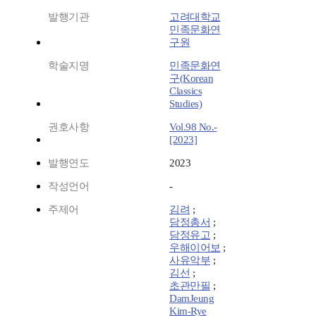
발행기관
고려대학교
민족문화연
구원
학술지명
민족문화연
구(Korean
Classics
Studies)
권호사항
Vol.98 No.-
[2023]
발행연도
2023
작성언어
-
주제어
김려
;
담정총서
;
담정유고
;
우해이어보
;
사유악부
;
김선
;
초관만필
;
DamJeung
Kim-Rye