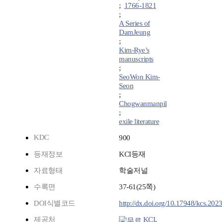
;
1766-1821
;
A Series of
DamJeung
;
Kim-Rye’s
manuscripts
;
SeoWon Kim-
Seon
;
Chogwanmanpil
;
exile literature
KDC
900
등재정보
KCI등재
자료형태
학술저널
수록면
37-61(25쪽)
DOI식별코드
http://dx.doi.org/10.17948/kcs.2023
제공처
KCI
,