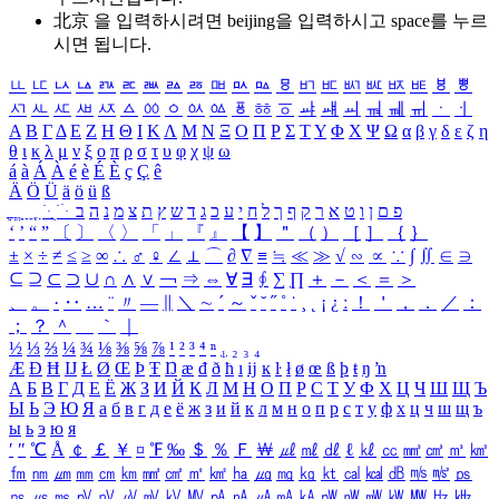
北京 을 입력하시려면
beijing
을 입력하시고 space를 누르
시면 됩니다.
ㅥ
ㅦ
ㅧ
ㅨ
ㅩ
ㅪ
ㅫ
ㅬ
ㅭ
ㅮ
ㅯ
ㅰ
ㅱ
ㅲ
ㅳ
ㅴ
ㅵ
ㅶ
ㅷ
ㅸ
ㅹ
ㅺ
ㅻ
ㅼ
ㅽ
ㅾ
ㅿ
ㆀ
ㆁ
ㆂ
ㆃ
ㆄ
ㆅ
ㆆ
ㆇ
ㆈ
ㆉ
ㆊ
ㆋ
ㆌ
ㆍ
ㆎ
Α
Β
Γ
Δ
Ε
Ζ
Η
Θ
Ι
Κ
Λ
Μ
Ν
Ξ
Ο
Π
Ρ
Σ
Τ
Υ
Φ
Χ
Ψ
Ω
α
β
γ
δ
ε
ζ
η
θ
ι
κ
λ
μ
ν
ξ
ο
π
ρ
σ
τ
υ
φ
χ
ψ
ω
á
à
Á
À
é
è
É
È
ç
Ç
ê
Ä
Ö
Ü
ä
ö
ü
ß
ְ
ֳ
ֲ
ֱ
ָ
ַ
ֵ
ֶ
ִ
ֹ
ּ
ֻ
ׂ
ׁ
ּ
ב
ה
נ
מ
צ
ת
ץ
ש
ד
ג
כ
ע
י
ח
ל
ך
ף
ק
ר
א
ט
ו
ן
ם
פ
‘
’
“
”
〔
〕
〈
〉
「
」
『
』
【
】
＂
（
）
［
］
｛
｝
±
×
÷
≠
≤
≥
∞
∴
♂
♀
∠
⊥
⌒
∂
∇
≡
≒
≪
≫
√
∽
∝
∵
∫
∬
∈
∋
⊆
⊇
⊂
⊃
∪
∩
∧
∨
￢
⇒
⇔
∀
∃
∮
∑
∏
＋
－
＜
＝
＞
、
。
·
‥
…
¨
〃
―
∥
＼
∼
´
～
ˇ
˘
˝
˚
˙
¸
˛
¡
¿
ː
！
＇
，
．
／
：
；
？
＾
＿
｀
｜
½
⅓
⅔
¼
¾
⅛
⅜
⅝
⅞
¹
²
³
⁴
ⁿ
₁
₂
₃
₄
Æ
Ð
Ħ
Ĳ
Ł
Ø
Œ
Þ
Ŧ
Ŋ
æ
đ
ð
ħ
ı
ĳ
ĸ
ŀ
ł
ø
œ
ß
þ
ŧ
ŋ
ŉ
А
Б
В
Г
Д
Е
Ё
Ж
З
И
Й
К
Л
М
Н
О
П
Р
С
Т
У
Ф
Х
Ц
Ч
Ш
Щ
Ъ
Ы
Ь
Э
Ю
Я
а
б
в
г
д
е
ё
ж
з
и
й
к
л
м
н
о
п
р
с
т
у
ф
х
ц
ч
ш
щ
ъ
ы
ь
э
ю
я
′
″
℃
Å
￠
￡
￥
¤
℉
‰
＄
％
Ｆ
￦
㎕
㎖
㎗
ℓ
㎘
㏄
㎣
㎤
㎥
㎦
㎙
㎚
㎛
㎜
㎝
㎞
㎟
㎠
㎡
㎢
㏊
㎍
㎎
㎏
㏏
㎈
㎉
㏈
㎧
㎨
㎰
㎱
㎲
㎳
㎴
㎵
㎶
㎷
㎸
㎹
㎀
㎁
㎂
㎃
㎄
㎺
㎻
㎽
㎾
㎿
㎐
㎑