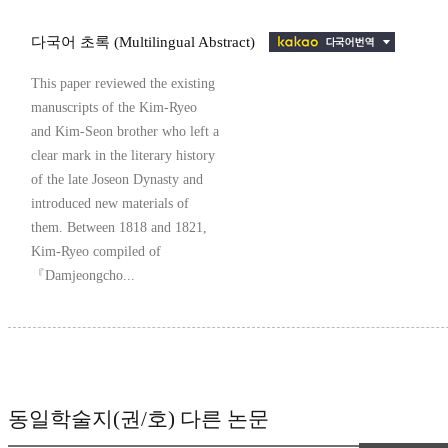
다국어 초록 (Multilingual Abstract)
This paper reviewed the existing
manuscripts of the Kim-Ryeo
and Kim-Seon brother who left a
clear mark in the literary history
of the late Joseon Dynasty and
introduced new materials of
them. Between 1818 and 1821,
Kim-Ryeo compiled of
『Damjeongcho...
동일학술지(권/호) 다른 논문