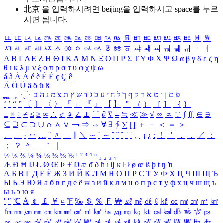
北京 을 입력하시려면
beijing
을 입력하시고 space를 누르
시면 됩니다.
ㅥ
ㅦ
ㅧ
ㅨ
ㅩ
ㅪ
ㅫ
ㅬ
ㅭ
ㅮ
ㅯ
ㅰ
ㅱ
ㅲ
ㅳ
ㅴ
ㅵ
ㅶ
ㅷ
ㅸ
ㅹ
ㅺ
ㅻ
ㅼ
ㅽ
ㅾ
ㅿ
ㆀ
ㆁ
ㆂ
ㆃ
ㆄ
ㆅ
ㆆ
ㆇ
ㆈ
ㆉ
ㆊ
ㆋ
ㆌ
ㆍ
ㆎ
Α
Β
Γ
Δ
Ε
Ζ
Η
Θ
Ι
Κ
Λ
Μ
Ν
Ξ
Ο
Π
Ρ
Σ
Τ
Υ
Φ
Χ
Ψ
Ω
α
β
γ
δ
ε
ζ
η
θ
ι
κ
λ
μ
ν
ξ
ο
π
ρ
σ
τ
υ
φ
χ
ψ
ω
á
à
Á
À
é
è
É
È
ç
Ç
ê
Ä
Ö
Ü
ä
ö
ü
ß
ְ
ֳ
ֲ
ֱ
ָ
ַ
ֵ
ֶ
ִ
ֹ
ּ
ֻ
ׂ
ׁ
ּ
ב
ה
נ
מ
צ
ת
ץ
ש
ד
ג
כ
ע
י
ח
ל
ך
ף
ק
ר
א
ט
ו
ן
ם
פ
‘
’
“
”
〔
〕
〈
〉
「
」
『
』
【
】
＂
（
）
［
］
｛
｝
±
×
÷
≠
≤
≥
∞
∴
♂
♀
∠
⊥
⌒
∂
∇
≡
≒
≪
≫
√
∽
∝
∵
∫
∬
∈
∋
⊆
⊇
⊂
⊃
∪
∩
∧
∨
￢
⇒
⇔
∀
∃
∮
∑
∏
＋
－
＜
＝
＞
、
。
·
‥
…
¨
〃
―
∥
＼
∼
´
～
ˇ
˘
˝
˚
˙
¸
˛
¡
¿
ː
！
＇
，
．
／
：
；
？
＾
＿
｀
｜
½
⅓
⅔
¼
¾
⅛
⅜
⅝
⅞
¹
²
³
⁴
ⁿ
₁
₂
₃
₄
Æ
Ð
Ħ
Ĳ
Ł
Ø
Œ
Þ
Ŧ
Ŋ
æ
đ
ð
ħ
ı
ĳ
ĸ
ŀ
ł
ø
œ
ß
þ
ŧ
ŋ
ŉ
А
Б
В
Г
Д
Е
Ё
Ж
З
И
Й
К
Л
М
Н
О
П
Р
С
Т
У
Ф
Х
Ц
Ч
Ш
Щ
Ъ
Ы
Ь
Э
Ю
Я
а
б
в
г
д
е
ё
ж
з
и
й
к
л
м
н
о
п
р
с
т
у
ф
х
ц
ч
ш
щ
ъ
ы
ь
э
ю
я
′
″
℃
Å
￠
￡
￥
¤
℉
‰
＄
％
Ｆ
￦
㎕
㎖
㎗
ℓ
㎘
㏄
㎣
㎤
㎥
㎦
㎙
㎚
㎛
㎜
㎝
㎞
㎟
㎠
㎡
㎢
㏊
㎍
㎎
㎏
㏏
㎈
㎉
㏈
㎧
㎨
㎰
㎱
㎲
㎳
㎴
㎵
㎶
㎷
㎸
㎹
㎀
㎁
㎂
㎃
㎄
㎺
㎻
㎽
㎾
㎿
㎐
㎑