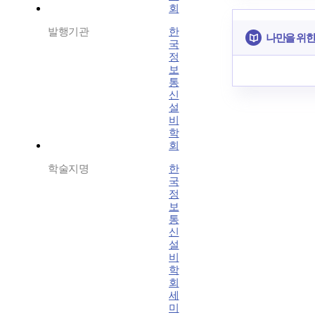
회
발행기관
한
나만을 위한
국
정
보
통
신
설
비
학
회
학술지명
한
국
정
보
통
신
설
비
학
회
세
미