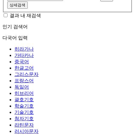
상세검색
결과 내 재검색
인기 검색어
다국어 입력
히라가나
가타카나
중국어
한글고어
그리스문자
프랑스어
독일어
히브리어
괄호기호
학술기호
기술기호
첨자기호
라틴문자
러시아문자