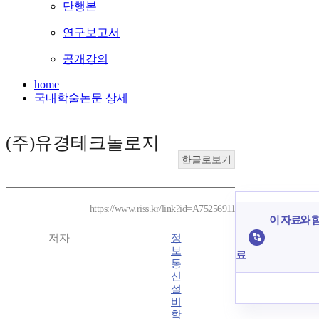
단행본
연구보고서
공개강의
home
국내학술논문 상세
(주)유경테크놀로지
한글로보기
https://www.riss.kr/link?id=A75256911
이 자료와 함
저자
정
보
료
통
신
설
비
학