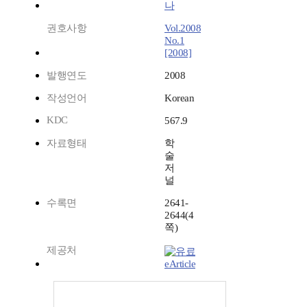
나
권호사항
Vol.2008
No.1
[2008]
발행연도
2008
작성언어
Korean
KDC
567.9
자료형태
학
술
저
널
수록면
2641-
2644(4
쪽)
제공처
eArticle