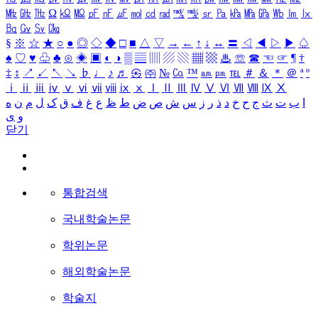
㎒
㎓
㎔
Ω
㏀
㏁
㎊
㎋
㎌
㏖
㏅
㎭
㎮
㎯
㏛
㎩
㎪
㎫
㎬
㏝
㏐
㏓
㏃
㏉
㏜
㏆
§
※
☆
★
○
●
◎
◇
◆
□
■
△
▽
→
←
↑
↓
↔
〓
◁
◀
▷
▶
♤
♠
♡
♥
♧
♣
⊙
◈
▣
◐
◑
▒
▤
▥
▨
▧
▦
▩
♨
☏
☎
☜
☞
¶
†
‡
↕
↗
↙
↖
↘
♭
♩
♪
♬
㉿
㈜
№
㏇
™
㏂
㏘
℡
＃
＆
＊
＠
ª
º
ⅰ
ⅱ
ⅲ
ⅳ
ⅴ
ⅵ
ⅶ
ⅷ
ⅸ
ⅹ
Ⅰ
Ⅱ
Ⅲ
Ⅳ
Ⅴ
Ⅵ
Ⅶ
Ⅷ
Ⅸ
Ⅹ
ا
ب
ت
ث
ج
ح
خ
د
ذ
ر
ز
س
ش
ص
ض
ط
ظ
ع
غ
ف
ق
ک
ل
م
ن
ه
و
ی
닫기
통합검색
국내학술논문
학위논문
해외학술논문
학술지