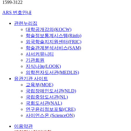
1599-3122
ARS 번호안내
관련누리집
대학공개강의(KOCW)
학술정보통계시스템(Rinfo)
외국학술지지원센터(FRIC)
학술관계분석서비스(SAM)
사서커뮤니티
기관회원
지식나눔(LOOK)
의학전자도서관(MEDLIS)
유관기관 사이트
교육부(MOE)
국립장애인도서관(NLD)
국립중앙도서관(NL)
국회도서관(NAL)
연구윤리정보포털(CRE)
사이언스온 (ScienceON)
이용약관