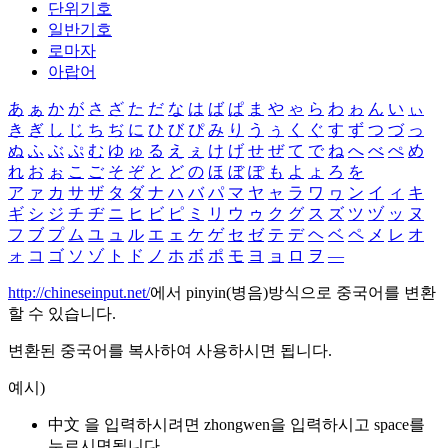
단위기호
일반기호
로마자
아랍어
あ
ぁ
か
が
さ
ざ
た
だ
な
は
ば
ぱ
ま
や
ゃ
ら
わ
ゎ
ん
い
ぃ
き
ぎ
し
じ
ち
ぢ
に
ひ
び
ぴ
み
り
う
ぅ
く
ぐ
す
ず
つ
づ
っ
ぬ
ふ
ぶ
ぷ
む
ゆ
ゅ
る
え
ぇ
け
げ
せ
ぜ
て
で
ね
へ
べ
ぺ
め
れ
お
ぉ
こ
ご
そ
ぞ
と
ど
の
ほ
ぼ
ぽ
も
よ
ょ
ろ
を
ア
ァ
カ
サ
ザ
タ
ダ
ナ
ハ
バ
パ
マ
ヤ
ャ
ラ
ワ
ヮ
ン
イ
ィ
キ
ギ
シ
ジ
チ
ヂ
ニ
ヒ
ビ
ピ
ミ
リ
ウ
ゥ
ク
グ
ス
ズ
ツ
ヅ
ッ
ヌ
フ
ブ
プ
ム
ユ
ュ
ル
エ
ェ
ケ
ゲ
セ
ゼ
テ
デ
ヘ
ベ
ペ
メ
レ
オ
ォ
コ
ゴ
ソ
ゾ
ト
ド
ノ
ホ
ボ
ポ
モ
ヨ
ョ
ロ
ヲ
―
http://chineseinput.net/
에서 pinyin(병음)방식으로 중국어를 변환
할 수 있습니다.
변환된 중국어를 복사하여 사용하시면 됩니다.
예시)
中文 을 입력하시려면
zhongwen
을 입력하시고 space를
누르시면됩니다.