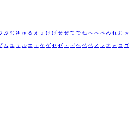
ぶ
ぷ
む
ゆ
ゅ
る
え
ぇ
け
げ
せ
ぜ
て
で
ね
へ
べ
ぺ
め
れ
お
ぉ
プ
ム
ユ
ュ
ル
エ
ェ
ケ
ゲ
セ
ゼ
テ
デ
ヘ
ベ
ペ
メ
レ
オ
ォ
コ
ゴ