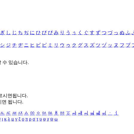
ぎ
し
じ
ち
ぢ
に
ひ
び
ぴ
み
り
う
ぅ
く
ぐ
す
ず
つ
づ
っ
ぬ
ふ
シ
ジ
チ
ヂ
ニ
ヒ
ビ
ピ
ミ
リ
ウ
ゥ
ク
グ
ス
ズ
ツ
ヅ
ッ
ヌ
フ
ブ
할 수 있습니다.
누르시면됩니다.
시면 됩니다.
ㅻ
ㅼ
ㅽ
ㅾ
ㅿ
ㆀ
ㆁ
ㆂ
ㆃ
ㆄ
ㆅ
ㆆ
ㆇ
ㆈ
ㆉ
ㆊ
ㆋ
ㆌ
ㆍ
ㆎ
θ
ι
κ
λ
μ
ν
ξ
ο
π
ρ
σ
τ
υ
φ
χ
ψ
ω