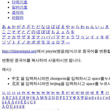
단위기호
일반기호
로마자
아랍어
あ
ぁ
か
が
さ
ざ
た
だ
な
は
ば
ぱ
ま
や
ゃ
ら
わ
ゎ
ん
い
ぃ
き
こ
ご
そ
ぞ
と
ど
の
ほ
ぼ
ぽ
も
よ
ょ
ろ
を
ア
ァ
カ
サ
ザ
タ
ダ
ナ
ハ
バ
パ
マ
ヤ
ャ
ラ
ワ
ヮ
ン
イ
ィ
キ
ギ
ソ
ゾ
ト
ド
ノ
ホ
ボ
ポ
モ
ヨ
ョ
ロ
ヲ
―
http://chineseinput.net/
에서 pinyin(병음)방식으로 중국어를 변환
변환된 중국어를 복사하여 사용하시면 됩니다.
예시)
中文 을 입력하시려면
zhongwen
을 입력하시고 space를
北京 을 입력하시려면
beijing
을 입력하시고 space를 누르
ㅥ
ㅦ
ㅧ
ㅨ
ㅩ
ㅪ
ㅫ
ㅬ
ㅭ
ㅮ
ㅯ
ㅰ
ㅱ
ㅲ
ㅳ
ㅴ
ㅵ
ㅶ
ㅷ
ㅸ
ㅹ
ㅺ
Α
Β
Γ
Δ
Ε
Ζ
Η
Θ
Ι
Κ
Λ
Μ
Ν
Ξ
Ο
Π
Ρ
Σ
Τ
Υ
Φ
Χ
Ψ
Ω
α
β
γ
δ
ε
ζ
η
á
à
Á
À
é
è
É
È
ç
Ç
ê
Ä
Ö
Ü
ä
ö
ü
ß