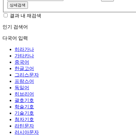
상세검색
결과 내 재검색
인기 검색어
다국어 입력
히라가나
가타카나
중국어
한글고어
그리스문자
프랑스어
독일어
히브리어
괄호기호
학술기호
기술기호
첨자기호
라틴문자
러시아문자