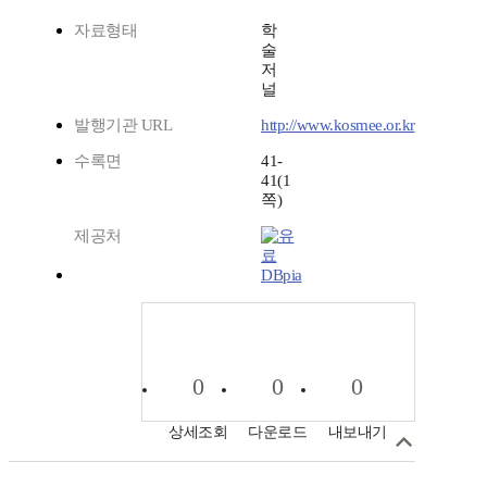
자료형태
학
술
저
널
발행기관 URL
http://www.kosmee.or.kr
수록면
41-
41(1
쪽)
제공처
DBpia
0
0
0
상세조회
다운로드
내보내기