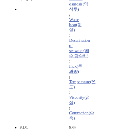
osmosis(역
삼투)
;
Waste
heat(폐
열)
;
Desalination
of
seawater(해
수 담수화)
;
Flux(투
과량)
;
Temperature(온
도)
;
Viscosity(점
성)
;
Contraction(수
축)
KDC
539