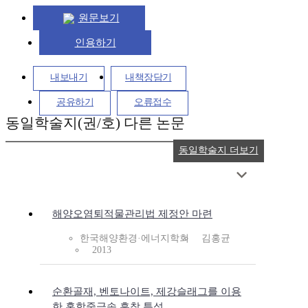
원문보기
인용하기
내보내기
내책장담기
공유하기
오류접수
동일학술지(권/호) 다른 논문
동일학술지 더보기
해양오염퇴적물관리법 제정안 마련
한국해양환경·에너지학회
김홍균
2013
순환골재, 벤토나이트, 제강슬래그를 이용
한 혼합중금속 흡착 특성