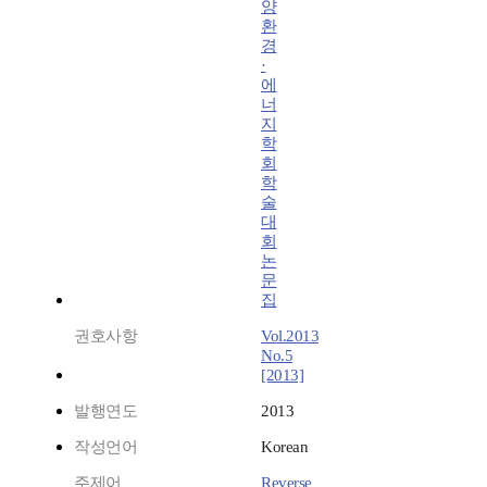
양
환
경
·
에
너
지
학
회
학
술
대
회
논
문
집
권호사항
Vol.2013
No.5
[2013]
발행연도
2013
작성언어
Korean
주제어
Reverse