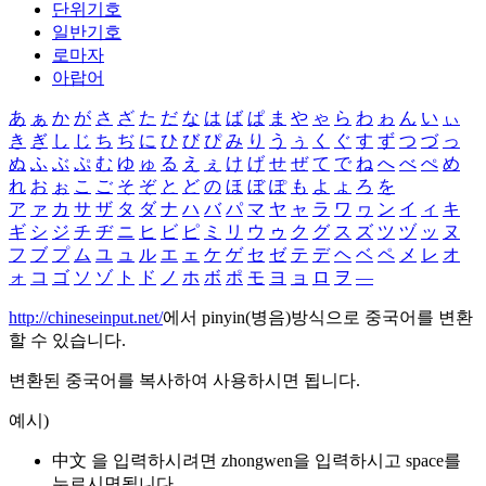
단위기호
일반기호
로마자
아랍어
あ
ぁ
か
が
さ
ざ
た
だ
な
は
ば
ぱ
ま
や
ゃ
ら
わ
ゎ
ん
い
ぃ
き
ぎ
し
じ
ち
ぢ
に
ひ
び
ぴ
み
り
う
ぅ
く
ぐ
す
ず
つ
づ
っ
ぬ
ふ
ぶ
ぷ
む
ゆ
ゅ
る
え
ぇ
け
げ
せ
ぜ
て
で
ね
へ
べ
ぺ
め
れ
お
ぉ
こ
ご
そ
ぞ
と
ど
の
ほ
ぼ
ぽ
も
よ
ょ
ろ
を
ア
ァ
カ
サ
ザ
タ
ダ
ナ
ハ
バ
パ
マ
ヤ
ャ
ラ
ワ
ヮ
ン
イ
ィ
キ
ギ
シ
ジ
チ
ヂ
ニ
ヒ
ビ
ピ
ミ
リ
ウ
ゥ
ク
グ
ス
ズ
ツ
ヅ
ッ
ヌ
フ
ブ
プ
ム
ユ
ュ
ル
エ
ェ
ケ
ゲ
セ
ゼ
テ
デ
ヘ
ベ
ペ
メ
レ
オ
ォ
コ
ゴ
ソ
ゾ
ト
ド
ノ
ホ
ボ
ポ
モ
ヨ
ョ
ロ
ヲ
―
http://chineseinput.net/
에서 pinyin(병음)방식으로 중국어를 변환
할 수 있습니다.
변환된 중국어를 복사하여 사용하시면 됩니다.
예시)
中文 을 입력하시려면
zhongwen
을 입력하시고 space를
누르시면됩니다.