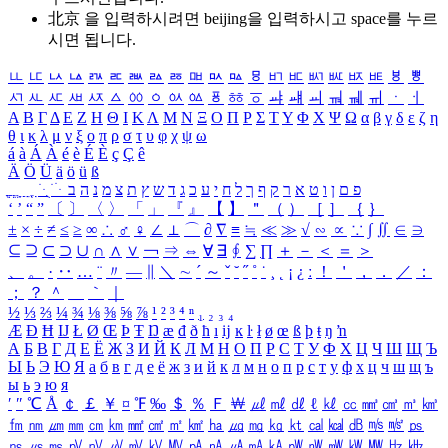
北京 을 입력하시려면
beijing
을 입력하시고 space를 누르
시면 됩니다.
ㅥ
ㅦ
ㅧ
ㅨ
ㅩ
ㅪ
ㅫ
ㅬ
ㅭ
ㅮ
ㅯ
ㅰ
ㅱ
ㅲ
ㅳ
ㅴ
ㅵ
ㅶ
ㅷ
ㅸ
ㅹ
ㅺ
ㅻ
ㅼ
ㅽ
ㅾ
ㅿ
ㆀ
ㆁ
ㆂ
ㆃ
ㆄ
ㆅ
ㆆ
ㆇ
ㆈ
ㆉ
ㆊ
ㆋ
ㆌ
ㆍ
ㆎ
Α
Β
Γ
Δ
Ε
Ζ
Η
Θ
Ι
Κ
Λ
Μ
Ν
Ξ
Ο
Π
Ρ
Σ
Τ
Υ
Φ
Χ
Ψ
Ω
α
β
γ
δ
ε
ζ
η
θ
ι
κ
λ
μ
ν
ξ
ο
π
ρ
σ
τ
υ
φ
χ
ψ
ω
á
à
Á
À
é
è
É
È
ç
Ç
ê
Ä
Ö
Ü
ä
ö
ü
ß
ְ
ֳ
ֲ
ֱ
ָ
ַ
ֵ
ֶ
ִ
ֹ
ּ
ֻ
ׂ
ׁ
ּ
ב
ה
נ
מ
צ
ת
ץ
ש
ד
ג
כ
ע
י
ח
ל
ך
ף
ק
ר
א
ט
ו
ן
ם
פ
‘
’
“
”
〔
〕
〈
〉
「
」
『
』
【
】
＂
（
）
［
］
｛
｝
±
×
÷
≠
≤
≥
∞
∴
♂
♀
∠
⊥
⌒
∂
∇
≡
≒
≪
≫
√
∽
∝
∵
∫
∬
∈
∋
⊆
⊇
⊂
⊃
∪
∩
∧
∨
￢
⇒
⇔
∀
∃
∮
∑
∏
＋
－
＜
＝
＞
、
。
·
‥
…
¨
〃
―
∥
＼
∼
´
～
ˇ
˘
˝
˚
˙
¸
˛
¡
¿
ː
！
＇
，
．
／
：
；
？
＾
＿
｀
｜
½
⅓
⅔
¼
¾
⅛
⅜
⅝
⅞
¹
²
³
⁴
ⁿ
₁
₂
₃
₄
Æ
Ð
Ħ
Ĳ
Ł
Ø
Œ
Þ
Ŧ
Ŋ
æ
đ
ð
ħ
ı
ĳ
ĸ
ŀ
ł
ø
œ
ß
þ
ŧ
ŋ
ŉ
А
Б
В
Г
Д
Е
Ё
Ж
З
И
Й
К
Л
М
Н
О
П
Р
С
Т
У
Ф
Х
Ц
Ч
Ш
Щ
Ъ
Ы
Ь
Э
Ю
Я
а
б
в
г
д
е
ё
ж
з
и
й
к
л
м
н
о
п
р
с
т
у
ф
х
ц
ч
ш
щ
ъ
ы
ь
э
ю
я
′
″
℃
Å
￠
￡
￥
¤
℉
‰
＄
％
Ｆ
￦
㎕
㎖
㎗
ℓ
㎘
㏄
㎣
㎤
㎥
㎦
㎙
㎚
㎛
㎜
㎝
㎞
㎟
㎠
㎡
㎢
㏊
㎍
㎎
㎏
㏏
㎈
㎉
㏈
㎧
㎨
㎰
㎱
㎲
㎳
㎴
㎵
㎶
㎷
㎸
㎹
㎀
㎁
㎂
㎃
㎄
㎺
㎻
㎽
㎾
㎿
㎐
㎑