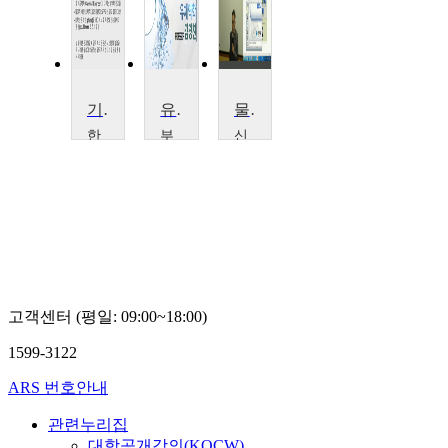
기초열역학
유체역학
물과 도시
한
부
신
양
산
한
대
대
대
학
학
학
교
교
교
조
김
김
국
경
웅
영
천
용,
이
훈
고객센터 (평일: 09:00~18:00)
1599-3122
ARS 번호안내
관련누리집
대학공개강의(KOCW)