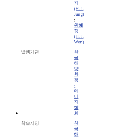
지
(H. J.
Jung)
;
원혜
정
(H. J.
Won)
발행기관
한
국
해
양
환
경
·
에
너
지
학
회
학술지명
한
국
해