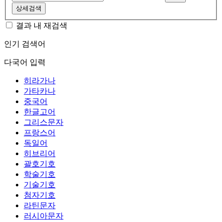
상세검색
결과 내 재검색
인기 검색어
다국어 입력
히라가나
가타카나
중국어
한글고어
그리스문자
프랑스어
독일어
히브리어
괄호기호
학술기호
기술기호
첨자기호
라틴문자
러시아문자