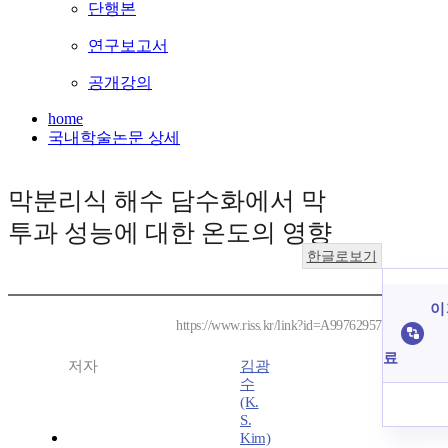
단행본
연구보고서
공개강의
home
국내학술논문 상세
막분리식 해수 담수화에서 막
투과 성능에 대한 온도의 영향
한글로보기
이
https://www.riss.kr/link?id=A99762957
료
저자
김광
수
(K.
S.
Kim)