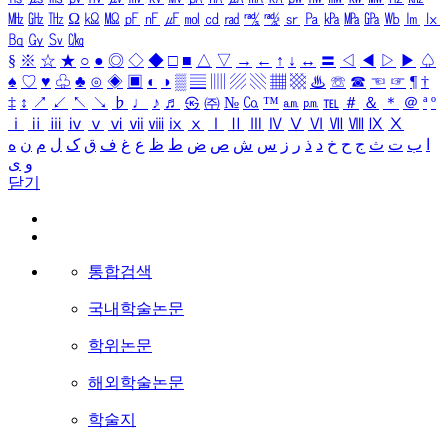
㎒
㎓
㎔
Ω
㏀
㏁
㎊
㎋
㎌
㏖
㏅
㎭
㎮
㎯
㏛
㎩
㎪
㎫
㎬
㏝
㏐
㏓
㏃
㏉
㏜
㏆
§
※
☆
★
○
●
◎
◇
◆
□
■
△
▽
→
←
↑
↓
↔
〓
◁
◀
▷
▶
♤
♠
♡
♥
♧
♣
⊙
◈
▣
◐
◑
▒
▤
▥
▨
▧
▦
▩
♨
☏
☎
☜
☞
¶
†
‡
↕
↗
↙
↖
↘
♭
♩
♪
♬
㉿
㈜
№
㏇
™
㏂
㏘
℡
＃
＆
＊
＠
ª
º
ⅰ
ⅱ
ⅲ
ⅳ
ⅴ
ⅵ
ⅶ
ⅷ
ⅸ
ⅹ
Ⅰ
Ⅱ
Ⅲ
Ⅳ
Ⅴ
Ⅵ
Ⅶ
Ⅷ
Ⅸ
Ⅹ
ا
ب
ت
ث
ج
ح
خ
د
ذ
ر
ز
س
ش
ص
ض
ط
ظ
ع
غ
ف
ق
ک
ل
م
ن
ه
و
ی
닫기
통합검색
국내학술논문
학위논문
해외학술논문
학술지