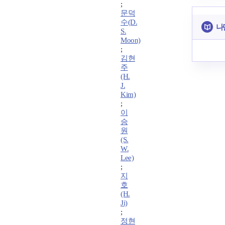
;
문덕
수(D.
나
S.
Moon)
;
김현
주
(H.
J.
Kim)
;
이
승
원
(S.
W.
Lee)
;
지
호
(H.
Ji)
;
정현