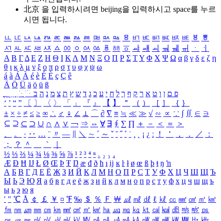
北京 을 입력하시려면
beijing
을 입력하시고 space를 누르
시면 됩니다.
ㅥ
ㅦ
ㅧ
ㅨ
ㅩ
ㅪ
ㅫ
ㅬ
ㅭ
ㅮ
ㅯ
ㅰ
ㅱ
ㅲ
ㅳ
ㅴ
ㅵ
ㅶ
ㅷ
ㅸ
ㅹ
ㅺ
ㅻ
ㅼ
ㅽ
ㅾ
ㅿ
ㆀ
ㆁ
ㆂ
ㆃ
ㆄ
ㆅ
ㆆ
ㆇ
ㆈ
ㆉ
ㆊ
ㆋ
ㆌ
ㆍ
ㆎ
Α
Β
Γ
Δ
Ε
Ζ
Η
Θ
Ι
Κ
Λ
Μ
Ν
Ξ
Ο
Π
Ρ
Σ
Τ
Υ
Φ
Χ
Ψ
Ω
α
β
γ
δ
ε
ζ
η
θ
ι
κ
λ
μ
ν
ξ
ο
π
ρ
σ
τ
υ
φ
χ
ψ
ω
á
à
Á
À
é
è
É
È
ç
Ç
ê
Ä
Ö
Ü
ä
ö
ü
ß
ְ
ֳ
ֲ
ֱ
ָ
ַ
ֵ
ֶ
ִ
ֹ
ּ
ֻ
ׂ
ׁ
ּ
ב
ה
נ
מ
צ
ת
ץ
ש
ד
ג
כ
ע
י
ח
ל
ך
ף
ק
ר
א
ט
ו
ן
ם
פ
‘
’
“
”
〔
〕
〈
〉
「
」
『
』
【
】
＂
（
）
［
］
｛
｝
±
×
÷
≠
≤
≥
∞
∴
♂
♀
∠
⊥
⌒
∂
∇
≡
≒
≪
≫
√
∽
∝
∵
∫
∬
∈
∋
⊆
⊇
⊂
⊃
∪
∩
∧
∨
￢
⇒
⇔
∀
∃
∮
∑
∏
＋
－
＜
＝
＞
、
。
·
‥
…
¨
〃
―
∥
＼
∼
´
～
ˇ
˘
˝
˚
˙
¸
˛
¡
¿
ː
！
＇
，
．
／
：
；
？
＾
＿
｀
｜
½
⅓
⅔
¼
¾
⅛
⅜
⅝
⅞
¹
²
³
⁴
ⁿ
₁
₂
₃
₄
Æ
Ð
Ħ
Ĳ
Ł
Ø
Œ
Þ
Ŧ
Ŋ
æ
đ
ð
ħ
ı
ĳ
ĸ
ŀ
ł
ø
œ
ß
þ
ŧ
ŋ
ŉ
А
Б
В
Г
Д
Е
Ё
Ж
З
И
Й
К
Л
М
Н
О
П
Р
С
Т
У
Ф
Х
Ц
Ч
Ш
Щ
Ъ
Ы
Ь
Э
Ю
Я
а
б
в
г
д
е
ё
ж
з
и
й
к
л
м
н
о
п
р
с
т
у
ф
х
ц
ч
ш
щ
ъ
ы
ь
э
ю
я
′
″
℃
Å
￠
￡
￥
¤
℉
‰
＄
％
Ｆ
￦
㎕
㎖
㎗
ℓ
㎘
㏄
㎣
㎤
㎥
㎦
㎙
㎚
㎛
㎜
㎝
㎞
㎟
㎠
㎡
㎢
㏊
㎍
㎎
㎏
㏏
㎈
㎉
㏈
㎧
㎨
㎰
㎱
㎲
㎳
㎴
㎵
㎶
㎷
㎸
㎹
㎀
㎁
㎂
㎃
㎄
㎺
㎻
㎽
㎾
㎿
㎐
㎑