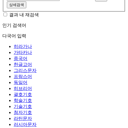
상세검색
결과 내 재검색
인기 검색어
다국어 입력
히라가나
가타카나
중국어
한글고어
그리스문자
프랑스어
독일어
히브리어
괄호기호
학술기호
기술기호
첨자기호
라틴문자
러시아문자