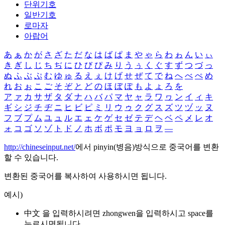
단위기호
일반기호
로마자
아랍어
あ
ぁ
か
が
さ
ざ
た
だ
な
は
ば
ぱ
ま
や
ゃ
ら
わ
ゎ
ん
い
ぃ
き
ぎ
し
じ
ち
ぢ
に
ひ
び
ぴ
み
り
う
ぅ
く
ぐ
す
ず
つ
づ
っ
ぬ
ふ
ぶ
ぷ
む
ゆ
ゅ
る
え
ぇ
け
げ
せ
ぜ
て
で
ね
へ
べ
ぺ
め
れ
お
ぉ
こ
ご
そ
ぞ
と
ど
の
ほ
ぼ
ぽ
も
よ
ょ
ろ
を
ア
ァ
カ
サ
ザ
タ
ダ
ナ
ハ
バ
パ
マ
ヤ
ャ
ラ
ワ
ヮ
ン
イ
ィ
キ
ギ
シ
ジ
チ
ヂ
ニ
ヒ
ビ
ピ
ミ
リ
ウ
ゥ
ク
グ
ス
ズ
ツ
ヅ
ッ
ヌ
フ
ブ
プ
ム
ユ
ュ
ル
エ
ェ
ケ
ゲ
セ
ゼ
テ
デ
ヘ
ベ
ペ
メ
レ
オ
ォ
コ
ゴ
ソ
ゾ
ト
ド
ノ
ホ
ボ
ポ
モ
ヨ
ョ
ロ
ヲ
―
http://chineseinput.net/
에서 pinyin(병음)방식으로 중국어를 변환
할 수 있습니다.
변환된 중국어를 복사하여 사용하시면 됩니다.
예시)
中文 을 입력하시려면
zhongwen
을 입력하시고 space를
누르시면됩니다.