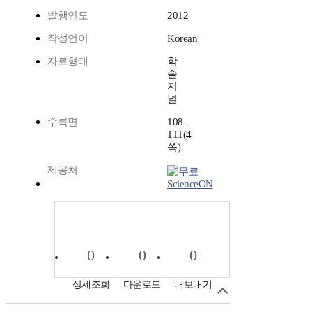
발행연도
2012
작성언어
Korean
자료형태
학
술
저
널
수록면
108-
111(4
쪽)
제공처
ScienceON
0
0
0
상세조회
다운로드
내보내기