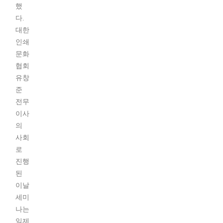
했
다.
대한
인쇄
문화
협회
유창
준
전무
이사
의
사회
로
진행
된
이날
세미
나는
일제