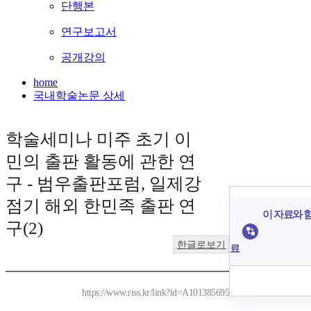
단행본
연구보고서
공개강의
home
국내학술논문 상세
학술세미나 미주 초기 이
민의 출판 활동에 관한 연
구 - 범우출판포럼, 일제강
점기 해외 한민족 출판 연
이 자료와 함
구(2)
한글로보기
료
https://www.riss.kr/link?id=A101385695