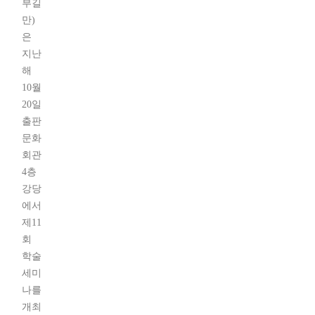
부길
만)
은
지난
해
10월
20일
출판
문화
회관
4층
강당
에서
제11
회
학술
세미
나를
개최