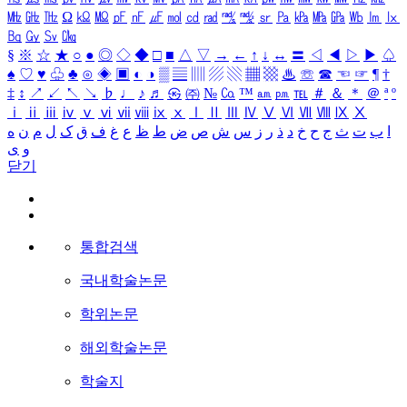
㎒
㎓
㎔
Ω
㏀
㏁
㎊
㎋
㎌
㏖
㏅
㎭
㎮
㎯
㏛
㎩
㎪
㎫
㎬
㏝
㏐
㏓
㏃
㏉
㏜
㏆
§
※
☆
★
○
●
◎
◇
◆
□
■
△
▽
→
←
↑
↓
↔
〓
◁
◀
▷
▶
♤
♠
♡
♥
♧
♣
⊙
◈
▣
◐
◑
▒
▤
▥
▨
▧
▦
▩
♨
☏
☎
☜
☞
¶
†
‡
↕
↗
↙
↖
↘
♭
♩
♪
♬
㉿
㈜
№
㏇
™
㏂
㏘
℡
＃
＆
＊
＠
ª
º
ⅰ
ⅱ
ⅲ
ⅳ
ⅴ
ⅵ
ⅶ
ⅷ
ⅸ
ⅹ
Ⅰ
Ⅱ
Ⅲ
Ⅳ
Ⅴ
Ⅵ
Ⅶ
Ⅷ
Ⅸ
Ⅹ
ا
ب
ت
ث
ج
ح
خ
د
ذ
ر
ز
س
ش
ص
ض
ط
ظ
ع
غ
ف
ق
ک
ل
م
ن
ه
و
ی
닫기
통합검색
국내학술논문
학위논문
해외학술논문
학술지