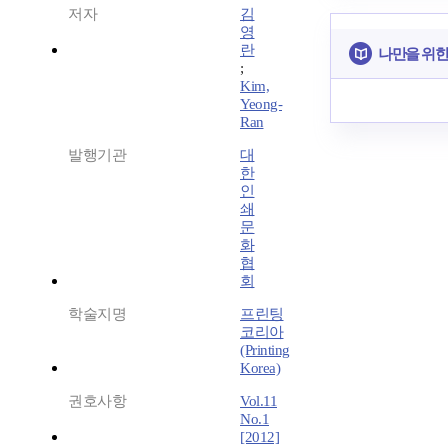
저자
김
영
란
나만을 위한
;
Kim,
Yeong-
Ran
발행기관
대
한
인
쇄
문
화
협
회
학술지명
프린팅
코리아
(Printing
Korea)
권호사항
Vol.11
No.1
[2012]