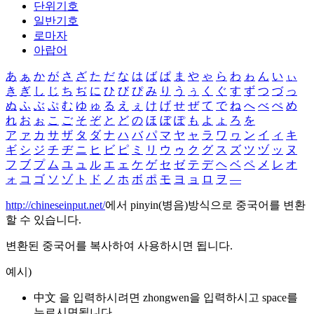
단위기호
일반기호
로마자
아랍어
あ
ぁ
か
が
さ
ざ
た
だ
な
は
ば
ぱ
ま
や
ゃ
ら
わ
ゎ
ん
い
ぃ
き
ぎ
し
じ
ち
ぢ
に
ひ
び
ぴ
み
り
う
ぅ
く
ぐ
す
ず
つ
づ
っ
ぬ
ふ
ぶ
ぷ
む
ゆ
ゅ
る
え
ぇ
け
げ
せ
ぜ
て
で
ね
へ
べ
ぺ
め
れ
お
ぉ
こ
ご
そ
ぞ
と
ど
の
ほ
ぼ
ぽ
も
よ
ょ
ろ
を
ア
ァ
カ
サ
ザ
タ
ダ
ナ
ハ
バ
パ
マ
ヤ
ャ
ラ
ワ
ヮ
ン
イ
ィ
キ
ギ
シ
ジ
チ
ヂ
ニ
ヒ
ビ
ピ
ミ
リ
ウ
ゥ
ク
グ
ス
ズ
ツ
ヅ
ッ
ヌ
フ
ブ
プ
ム
ユ
ュ
ル
エ
ェ
ケ
ゲ
セ
ゼ
テ
デ
ヘ
ベ
ペ
メ
レ
オ
ォ
コ
ゴ
ソ
ゾ
ト
ド
ノ
ホ
ボ
ポ
モ
ヨ
ョ
ロ
ヲ
―
http://chineseinput.net/
에서 pinyin(병음)방식으로 중국어를 변환
할 수 있습니다.
변환된 중국어를 복사하여 사용하시면 됩니다.
예시)
中文 을 입력하시려면
zhongwen
을 입력하시고 space를
누르시면됩니다.