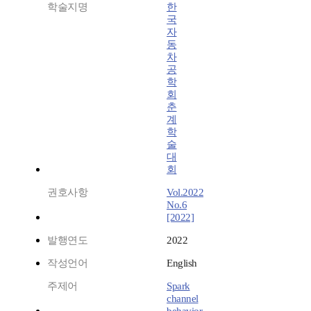
학술지명
한
국
자
동
차
공
학
회
춘
계
학
술
대
회
권호사항
Vol.2022
No.6
[2022]
발행연도
2022
작성언어
English
주제어
Spark
channel