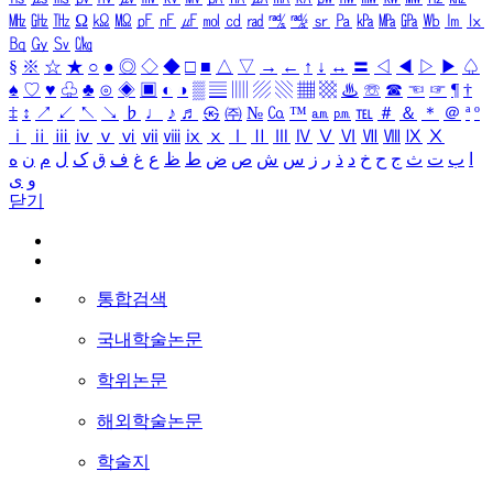
㎒
㎓
㎔
Ω
㏀
㏁
㎊
㎋
㎌
㏖
㏅
㎭
㎮
㎯
㏛
㎩
㎪
㎫
㎬
㏝
㏐
㏓
㏃
㏉
㏜
㏆
§
※
☆
★
○
●
◎
◇
◆
□
■
△
▽
→
←
↑
↓
↔
〓
◁
◀
▷
▶
♤
♠
♡
♥
♧
♣
⊙
◈
▣
◐
◑
▒
▤
▥
▨
▧
▦
▩
♨
☏
☎
☜
☞
¶
†
‡
↕
↗
↙
↖
↘
♭
♩
♪
♬
㉿
㈜
№
㏇
™
㏂
㏘
℡
＃
＆
＊
＠
ª
º
ⅰ
ⅱ
ⅲ
ⅳ
ⅴ
ⅵ
ⅶ
ⅷ
ⅸ
ⅹ
Ⅰ
Ⅱ
Ⅲ
Ⅳ
Ⅴ
Ⅵ
Ⅶ
Ⅷ
Ⅸ
Ⅹ
ا
ب
ت
ث
ج
ح
خ
د
ذ
ر
ز
س
ش
ص
ض
ط
ظ
ع
غ
ف
ق
ک
ل
م
ن
ه
و
ی
닫기
통합검색
국내학술논문
학위논문
해외학술논문
학술지