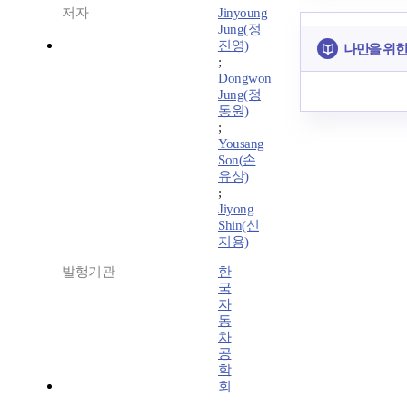
저자
Jinyoung
Jung(정
진영)
나만을 위한
;
Dongwon
Jung(정
동원)
;
Yousang
Son(손
유상)
;
Jiyong
Shin(신
지용)
발행기관
한
국
자
동
차
공
학
회