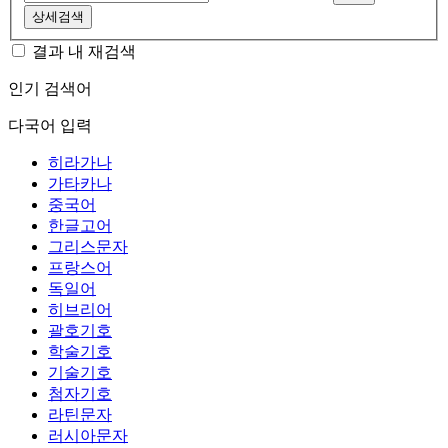
상세검색
결과 내 재검색
인기 검색어
다국어 입력
히라가나
가타카나
중국어
한글고어
그리스문자
프랑스어
독일어
히브리어
괄호기호
학술기호
기술기호
첨자기호
라틴문자
러시아문자