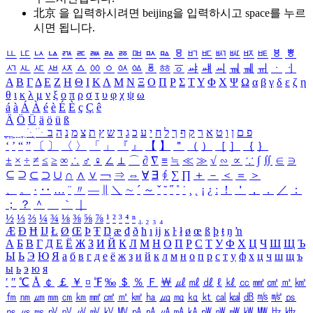
北京 을 입력하시려면
beijing
을 입력하시고 space를 누르
시면 됩니다.
ㅥ
ㅦ
ㅧ
ㅨ
ㅩ
ㅪ
ㅫ
ㅬ
ㅭ
ㅮ
ㅯ
ㅰ
ㅱ
ㅲ
ㅳ
ㅴ
ㅵ
ㅶ
ㅷ
ㅸ
ㅹ
ㅺ
ㅻ
ㅼ
ㅽ
ㅾ
ㅿ
ㆀ
ㆁ
ㆂ
ㆃ
ㆄ
ㆅ
ㆆ
ㆇ
ㆈ
ㆉ
ㆊ
ㆋ
ㆌ
ㆍ
ㆎ
Α
Β
Γ
Δ
Ε
Ζ
Η
Θ
Ι
Κ
Λ
Μ
Ν
Ξ
Ο
Π
Ρ
Σ
Τ
Υ
Φ
Χ
Ψ
Ω
α
β
γ
δ
ε
ζ
η
θ
ι
κ
λ
μ
ν
ξ
ο
π
ρ
σ
τ
υ
φ
χ
ψ
ω
á
à
Á
À
é
è
É
È
ç
Ç
ê
Ä
Ö
Ü
ä
ö
ü
ß
ְ
ֳ
ֲ
ֱ
ָ
ַ
ֵ
ֶ
ִ
ֹ
ּ
ֻ
ׂ
ׁ
ּ
ב
ה
נ
מ
צ
ת
ץ
ש
ד
ג
כ
ע
י
ח
ל
ך
ף
ק
ר
א
ט
ו
ן
ם
פ
‘
’
“
”
〔
〕
〈
〉
「
」
『
』
【
】
＂
（
）
［
］
｛
｝
±
×
÷
≠
≤
≥
∞
∴
♂
♀
∠
⊥
⌒
∂
∇
≡
≒
≪
≫
√
∽
∝
∵
∫
∬
∈
∋
⊆
⊇
⊂
⊃
∪
∩
∧
∨
￢
⇒
⇔
∀
∃
∮
∑
∏
＋
－
＜
＝
＞
、
。
·
‥
…
¨
〃
―
∥
＼
∼
´
～
ˇ
˘
˝
˚
˙
¸
˛
¡
¿
ː
！
＇
，
．
／
：
；
？
＾
＿
｀
｜
½
⅓
⅔
¼
¾
⅛
⅜
⅝
⅞
¹
²
³
⁴
ⁿ
₁
₂
₃
₄
Æ
Ð
Ħ
Ĳ
Ł
Ø
Œ
Þ
Ŧ
Ŋ
æ
đ
ð
ħ
ı
ĳ
ĸ
ŀ
ł
ø
œ
ß
þ
ŧ
ŋ
ŉ
А
Б
В
Г
Д
Е
Ё
Ж
З
И
Й
К
Л
М
Н
О
П
Р
С
Т
У
Ф
Х
Ц
Ч
Ш
Щ
Ъ
Ы
Ь
Э
Ю
Я
а
б
в
г
д
е
ё
ж
з
и
й
к
л
м
н
о
п
р
с
т
у
ф
х
ц
ч
ш
щ
ъ
ы
ь
э
ю
я
′
″
℃
Å
￠
￡
￥
¤
℉
‰
＄
％
Ｆ
￦
㎕
㎖
㎗
ℓ
㎘
㏄
㎣
㎤
㎥
㎦
㎙
㎚
㎛
㎜
㎝
㎞
㎟
㎠
㎡
㎢
㏊
㎍
㎎
㎏
㏏
㎈
㎉
㏈
㎧
㎨
㎰
㎱
㎲
㎳
㎴
㎵
㎶
㎷
㎸
㎹
㎀
㎁
㎂
㎃
㎄
㎺
㎻
㎽
㎾
㎿
㎐
㎑