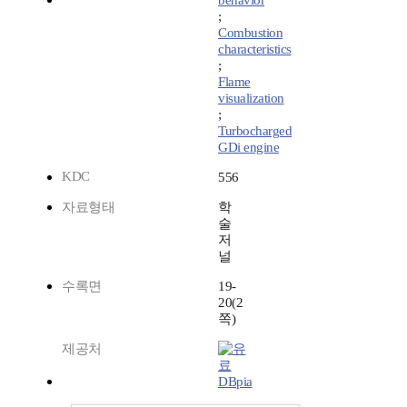
behavior
;
Combustion
characteristics
;
Flame
visualization
;
Turbocharged
GDi engine
KDC
556
자료형태
학
술
저
널
수록면
19-
20(2
쪽)
제공처
DBpia