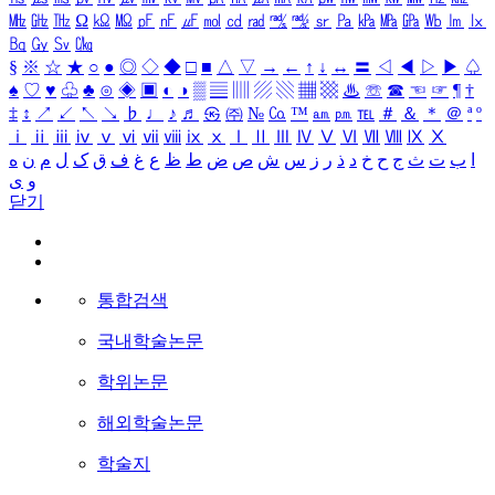
㎒
㎓
㎔
Ω
㏀
㏁
㎊
㎋
㎌
㏖
㏅
㎭
㎮
㎯
㏛
㎩
㎪
㎫
㎬
㏝
㏐
㏓
㏃
㏉
㏜
㏆
§
※
☆
★
○
●
◎
◇
◆
□
■
△
▽
→
←
↑
↓
↔
〓
◁
◀
▷
▶
♤
♠
♡
♥
♧
♣
⊙
◈
▣
◐
◑
▒
▤
▥
▨
▧
▦
▩
♨
☏
☎
☜
☞
¶
†
‡
↕
↗
↙
↖
↘
♭
♩
♪
♬
㉿
㈜
№
㏇
™
㏂
㏘
℡
＃
＆
＊
＠
ª
º
ⅰ
ⅱ
ⅲ
ⅳ
ⅴ
ⅵ
ⅶ
ⅷ
ⅸ
ⅹ
Ⅰ
Ⅱ
Ⅲ
Ⅳ
Ⅴ
Ⅵ
Ⅶ
Ⅷ
Ⅸ
Ⅹ
ا
ب
ت
ث
ج
ح
خ
د
ذ
ر
ز
س
ش
ص
ض
ط
ظ
ع
غ
ف
ق
ک
ل
م
ن
ه
و
ی
닫기
통합검색
국내학술논문
학위논문
해외학술논문
학술지