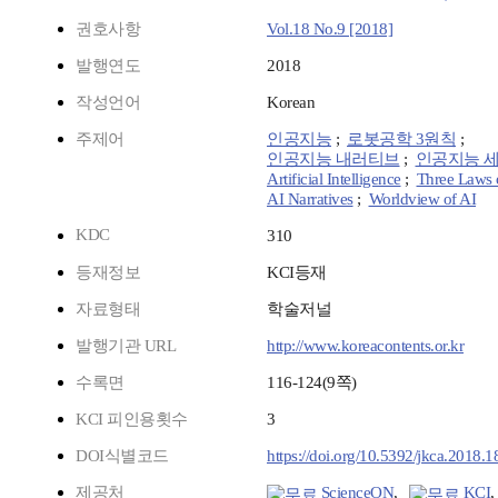
권호사항
Vol.18 No.9 [2018]
발행연도
2018
작성언어
Korean
주제어
인공지능
;
로봇공학 3원칙
;
인공지능 내러티브
;
인공지능 
Artificial Intelligence
;
Three Laws 
AI Narratives
;
Worldview of AI
KDC
310
등재정보
KCI등재
자료형태
학술저널
발행기관 URL
http://www.koreacontents.or.kr
수록면
116-124(9쪽)
KCI 피인용횟수
3
DOI식별코드
https://doi.org/10.5392/jkca.2018.1
제공처
ScienceON
,
KCI