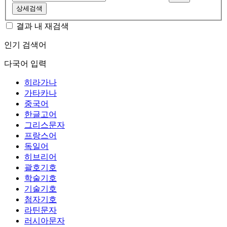
상세검색
결과 내 재검색
인기 검색어
다국어 입력
히라가나
가타카나
중국어
한글고어
그리스문자
프랑스어
독일어
히브리어
괄호기호
학술기호
기술기호
첨자기호
라틴문자
러시아문자