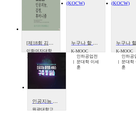
[제18회 김옥길기념강좌] 인공지능, 감정, 휴머니즘(Human-Compatible Artificial Intelligence’)’
누구나 할 수 있는 데이터 분석과 인공지능[Data Analysis and Artificial Intelligence for Everyone]
이화여자대학
K-MOOC
K-MOOC
교
인하공업전
인하공
스튜어드 러
문대학 이세
문대학
셀
훈
훈
인공지능 플랫폼 서비스 구축 및 실습
원광대학교
조규정