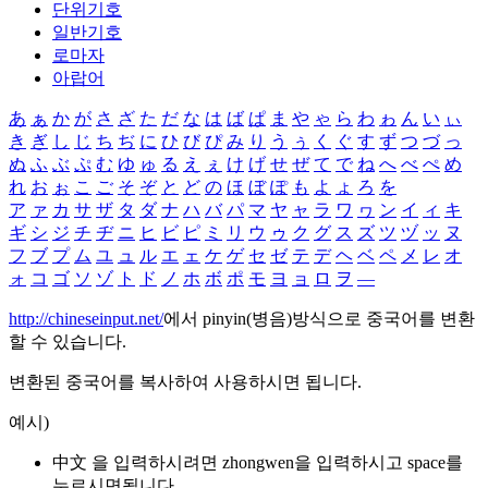
단위기호
일반기호
로마자
아랍어
あ
ぁ
か
が
さ
ざ
た
だ
な
は
ば
ぱ
ま
や
ゃ
ら
わ
ゎ
ん
い
ぃ
き
ぎ
し
じ
ち
ぢ
に
ひ
び
ぴ
み
り
う
ぅ
く
ぐ
す
ず
つ
づ
っ
ぬ
ふ
ぶ
ぷ
む
ゆ
ゅ
る
え
ぇ
け
げ
せ
ぜ
て
で
ね
へ
べ
ぺ
め
れ
お
ぉ
こ
ご
そ
ぞ
と
ど
の
ほ
ぼ
ぽ
も
よ
ょ
ろ
を
ア
ァ
カ
サ
ザ
タ
ダ
ナ
ハ
バ
パ
マ
ヤ
ャ
ラ
ワ
ヮ
ン
イ
ィ
キ
ギ
シ
ジ
チ
ヂ
ニ
ヒ
ビ
ピ
ミ
リ
ウ
ゥ
ク
グ
ス
ズ
ツ
ヅ
ッ
ヌ
フ
ブ
プ
ム
ユ
ュ
ル
エ
ェ
ケ
ゲ
セ
ゼ
テ
デ
ヘ
ベ
ペ
メ
レ
オ
ォ
コ
ゴ
ソ
ゾ
ト
ド
ノ
ホ
ボ
ポ
モ
ヨ
ョ
ロ
ヲ
―
http://chineseinput.net/
에서 pinyin(병음)방식으로 중국어를 변환
할 수 있습니다.
변환된 중국어를 복사하여 사용하시면 됩니다.
예시)
中文 을 입력하시려면
zhongwen
을 입력하시고 space를
누르시면됩니다.