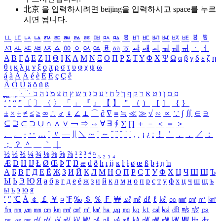
北京 을 입력하시려면
beijing
을 입력하시고 space를 누르
시면 됩니다.
ㅥ
ㅦ
ㅧ
ㅨ
ㅩ
ㅪ
ㅫ
ㅬ
ㅭ
ㅮ
ㅯ
ㅰ
ㅱ
ㅲ
ㅳ
ㅴ
ㅵ
ㅶ
ㅷ
ㅸ
ㅹ
ㅺ
ㅻ
ㅼ
ㅽ
ㅾ
ㅿ
ㆀ
ㆁ
ㆂ
ㆃ
ㆄ
ㆅ
ㆆ
ㆇ
ㆈ
ㆉ
ㆊ
ㆋ
ㆌ
ㆍ
ㆎ
Α
Β
Γ
Δ
Ε
Ζ
Η
Θ
Ι
Κ
Λ
Μ
Ν
Ξ
Ο
Π
Ρ
Σ
Τ
Υ
Φ
Χ
Ψ
Ω
α
β
γ
δ
ε
ζ
η
θ
ι
κ
λ
μ
ν
ξ
ο
π
ρ
σ
τ
υ
φ
χ
ψ
ω
á
à
Á
À
é
è
É
È
ç
Ç
ê
Ä
Ö
Ü
ä
ö
ü
ß
ְ
ֳ
ֲ
ֱ
ָ
ַ
ֵ
ֶ
ִ
ֹ
ּ
ֻ
ׂ
ׁ
ּ
ב
ה
נ
מ
צ
ת
ץ
ש
ד
ג
כ
ע
י
ח
ל
ך
ף
ק
ר
א
ט
ו
ן
ם
פ
‘
’
“
”
〔
〕
〈
〉
「
」
『
』
【
】
＂
（
）
［
］
｛
｝
±
×
÷
≠
≤
≥
∞
∴
♂
♀
∠
⊥
⌒
∂
∇
≡
≒
≪
≫
√
∽
∝
∵
∫
∬
∈
∋
⊆
⊇
⊂
⊃
∪
∩
∧
∨
￢
⇒
⇔
∀
∃
∮
∑
∏
＋
－
＜
＝
＞
、
。
·
‥
…
¨
〃
―
∥
＼
∼
´
～
ˇ
˘
˝
˚
˙
¸
˛
¡
¿
ː
！
＇
，
．
／
：
；
？
＾
＿
｀
｜
½
⅓
⅔
¼
¾
⅛
⅜
⅝
⅞
¹
²
³
⁴
ⁿ
₁
₂
₃
₄
Æ
Ð
Ħ
Ĳ
Ł
Ø
Œ
Þ
Ŧ
Ŋ
æ
đ
ð
ħ
ı
ĳ
ĸ
ŀ
ł
ø
œ
ß
þ
ŧ
ŋ
ŉ
А
Б
В
Г
Д
Е
Ё
Ж
З
И
Й
К
Л
М
Н
О
П
Р
С
Т
У
Ф
Х
Ц
Ч
Ш
Щ
Ъ
Ы
Ь
Э
Ю
Я
а
б
в
г
д
е
ё
ж
з
и
й
к
л
м
н
о
п
р
с
т
у
ф
х
ц
ч
ш
щ
ъ
ы
ь
э
ю
я
′
″
℃
Å
￠
￡
￥
¤
℉
‰
＄
％
Ｆ
￦
㎕
㎖
㎗
ℓ
㎘
㏄
㎣
㎤
㎥
㎦
㎙
㎚
㎛
㎜
㎝
㎞
㎟
㎠
㎡
㎢
㏊
㎍
㎎
㎏
㏏
㎈
㎉
㏈
㎧
㎨
㎰
㎱
㎲
㎳
㎴
㎵
㎶
㎷
㎸
㎹
㎀
㎁
㎂
㎃
㎄
㎺
㎻
㎽
㎾
㎿
㎐
㎑