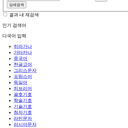
상세검색
결과 내 재검색
인기 검색어
다국어 입력
히라가나
가타카나
중국어
한글고어
그리스문자
프랑스어
독일어
히브리어
괄호기호
학술기호
기술기호
첨자기호
라틴문자
러시아문자