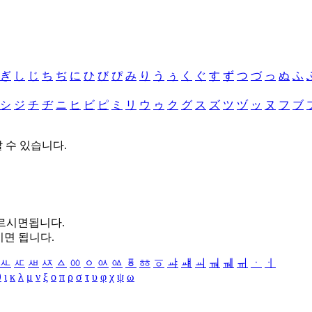
ぎ
し
じ
ち
ぢ
に
ひ
び
ぴ
み
り
う
ぅ
く
ぐ
す
ず
つ
づ
っ
ぬ
ふ
シ
ジ
チ
ヂ
ニ
ヒ
ビ
ピ
ミ
リ
ウ
ゥ
ク
グ
ス
ズ
ツ
ヅ
ッ
ヌ
フ
ブ
할 수 있습니다.
누르시면됩니다.
시면 됩니다.
ㅻ
ㅼ
ㅽ
ㅾ
ㅿ
ㆀ
ㆁ
ㆂ
ㆃ
ㆄ
ㆅ
ㆆ
ㆇ
ㆈ
ㆉ
ㆊ
ㆋ
ㆌ
ㆍ
ㆎ
θ
ι
κ
λ
μ
ν
ξ
ο
π
ρ
σ
τ
υ
φ
χ
ψ
ω