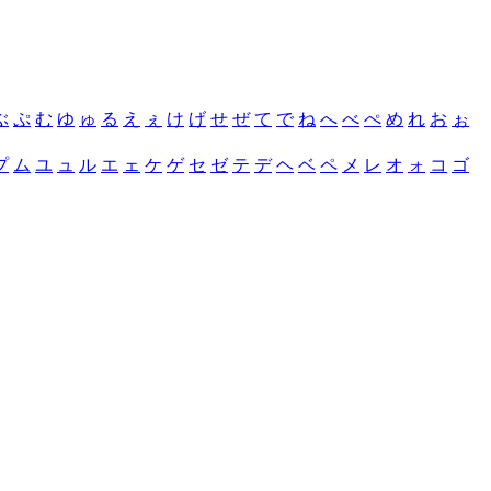
ぶ
ぷ
む
ゆ
ゅ
る
え
ぇ
け
げ
せ
ぜ
て
で
ね
へ
べ
ぺ
め
れ
お
ぉ
プ
ム
ユ
ュ
ル
エ
ェ
ケ
ゲ
セ
ゼ
テ
デ
ヘ
ベ
ペ
メ
レ
オ
ォ
コ
ゴ