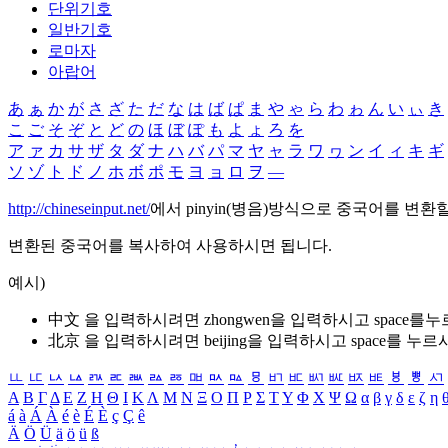
단위기호
일반기호
로마자
아랍어
あ
ぁ
か
が
さ
ざ
た
だ
な
は
ば
ぱ
ま
や
ゃ
ら
わ
ゎ
ん
い
ぃ
き
こ
ご
そ
ぞ
と
ど
の
ほ
ぼ
ぽ
も
よ
ょ
ろ
を
ア
ァ
カ
サ
ザ
タ
ダ
ナ
ハ
バ
パ
マ
ヤ
ャ
ラ
ワ
ヮ
ン
イ
ィ
キ
ギ
ソ
ゾ
ト
ド
ノ
ホ
ボ
ポ
モ
ヨ
ョ
ロ
ヲ
―
http://chineseinput.net/
에서 pinyin(병음)방식으로 중국어를 변환
변환된 중국어를 복사하여 사용하시면 됩니다.
예시)
中文 을 입력하시려면
zhongwen
을 입력하시고 space를
北京 을 입력하시려면
beijing
을 입력하시고 space를 누르
ㅥ
ㅦ
ㅧ
ㅨ
ㅩ
ㅪ
ㅫ
ㅬ
ㅭ
ㅮ
ㅯ
ㅰ
ㅱ
ㅲ
ㅳ
ㅴ
ㅵ
ㅶ
ㅷ
ㅸ
ㅹ
ㅺ
Α
Β
Γ
Δ
Ε
Ζ
Η
Θ
Ι
Κ
Λ
Μ
Ν
Ξ
Ο
Π
Ρ
Σ
Τ
Υ
Φ
Χ
Ψ
Ω
α
β
γ
δ
ε
ζ
η
á
à
Á
À
é
è
É
È
ç
Ç
ê
Ä
Ö
Ü
ä
ö
ü
ß