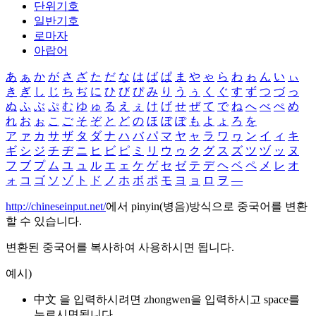
단위기호
일반기호
로마자
아랍어
あ
ぁ
か
が
さ
ざ
た
だ
な
は
ば
ぱ
ま
や
ゃ
ら
わ
ゎ
ん
い
ぃ
き
ぎ
し
じ
ち
ぢ
に
ひ
び
ぴ
み
り
う
ぅ
く
ぐ
す
ず
つ
づ
っ
ぬ
ふ
ぶ
ぷ
む
ゆ
ゅ
る
え
ぇ
け
げ
せ
ぜ
て
で
ね
へ
べ
ぺ
め
れ
お
ぉ
こ
ご
そ
ぞ
と
ど
の
ほ
ぼ
ぽ
も
よ
ょ
ろ
を
ア
ァ
カ
サ
ザ
タ
ダ
ナ
ハ
バ
パ
マ
ヤ
ャ
ラ
ワ
ヮ
ン
イ
ィ
キ
ギ
シ
ジ
チ
ヂ
ニ
ヒ
ビ
ピ
ミ
リ
ウ
ゥ
ク
グ
ス
ズ
ツ
ヅ
ッ
ヌ
フ
ブ
プ
ム
ユ
ュ
ル
エ
ェ
ケ
ゲ
セ
ゼ
テ
デ
ヘ
ベ
ペ
メ
レ
オ
ォ
コ
ゴ
ソ
ゾ
ト
ド
ノ
ホ
ボ
ポ
モ
ヨ
ョ
ロ
ヲ
―
http://chineseinput.net/
에서 pinyin(병음)방식으로 중국어를 변환
할 수 있습니다.
변환된 중국어를 복사하여 사용하시면 됩니다.
예시)
中文 을 입력하시려면
zhongwen
을 입력하시고 space를
누르시면됩니다.