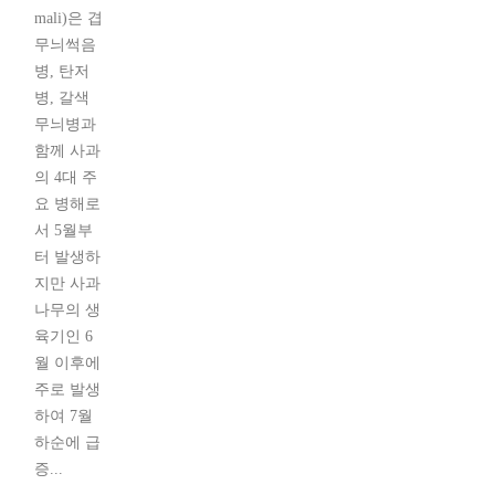
mali)은 겹
무늬썩음
병, 탄저
병, 갈색
무늬병과
함께 사과
의 4대 주
요 병해로
서 5월부
터 발생하
지만 사과
나무의 생
육기인 6
월 이후에
주로 발생
하여 7월
하순에 급
증...