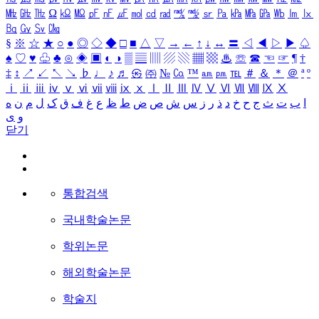
㎒
㎓
㎔
Ω
㏀
㏁
㎊
㎋
㎌
㏖
㏅
㎭
㎮
㎯
㏛
㎩
㎪
㎫
㎬
㏝
㏐
㏓
㏃
㏉
㏜
㏆
§
※
☆
★
○
●
◎
◇
◆
□
■
△
▽
→
←
↑
↓
↔
〓
◁
◀
▷
▶
♤
♠
♡
♥
♧
♣
⊙
◈
▣
◐
◑
▒
▤
▥
▨
▧
▦
▩
♨
☏
☎
☜
☞
¶
†
‡
↕
↗
↙
↖
↘
♭
♩
♪
♬
㉿
㈜
№
㏇
™
㏂
㏘
℡
＃
＆
＊
＠
ª
º
ⅰ
ⅱ
ⅲ
ⅳ
ⅴ
ⅵ
ⅶ
ⅷ
ⅸ
ⅹ
Ⅰ
Ⅱ
Ⅲ
Ⅳ
Ⅴ
Ⅵ
Ⅶ
Ⅷ
Ⅸ
Ⅹ
ا
ب
ت
ث
ج
ح
خ
د
ذ
ر
ز
س
ش
ص
ض
ط
ظ
ع
غ
ف
ق
ک
ل
م
ن
ه
و
ی
닫기
통합검색
국내학술논문
학위논문
해외학술논문
학술지