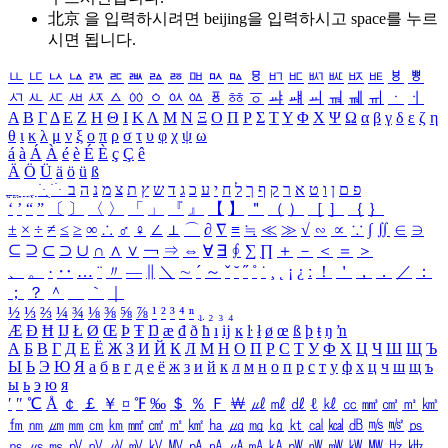
北京 을 입력하시려면
beijing
을 입력하시고 space를 누르
시면 됩니다.
ㅥ
ㅦ
ㅧ
ㅨ
ㅩ
ㅪ
ㅫ
ㅬ
ㅭ
ㅮ
ㅯ
ㅰ
ㅱ
ㅲ
ㅳ
ㅴ
ㅵ
ㅶ
ㅷ
ㅸ
ㅹ
ㅺ
ㅻ
ㅼ
ㅽ
ㅾ
ㅿ
ㆀ
ㆁ
ㆂ
ㆃ
ㆄ
ㆅ
ㆆ
ㆇ
ㆈ
ㆉ
ㆊ
ㆋ
ㆌ
ㆍ
ㆎ
Α
Β
Γ
Δ
Ε
Ζ
Η
Θ
Ι
Κ
Λ
Μ
Ν
Ξ
Ο
Π
Ρ
Σ
Τ
Υ
Φ
Χ
Ψ
Ω
α
β
γ
δ
ε
ζ
η
θ
ι
κ
λ
μ
ν
ξ
ο
π
ρ
σ
τ
υ
φ
χ
ψ
ω
á
à
Á
À
é
è
É
È
ç
Ç
ê
Ä
Ö
Ü
ä
ö
ü
ß
ְ
ֳ
ֲ
ֱ
ָ
ַ
ֵ
ֶ
ִ
ֹ
ּ
ֻ
ׂ
ׁ
ּ
ב
ה
נ
מ
צ
ת
ץ
ש
ד
ג
כ
ע
י
ח
ל
ך
ף
ק
ר
א
ט
ו
ן
ם
פ
‘
’
“
”
〔
〕
〈
〉
「
」
『
』
【
】
＂
（
）
［
］
｛
｝
±
×
÷
≠
≤
≥
∞
∴
♂
♀
∠
⊥
⌒
∂
∇
≡
≒
≪
≫
√
∽
∝
∵
∫
∬
∈
∋
⊆
⊇
⊂
⊃
∪
∩
∧
∨
￢
⇒
⇔
∀
∃
∮
∑
∏
＋
－
＜
＝
＞
、
。
·
‥
…
¨
〃
―
∥
＼
∼
´
～
ˇ
˘
˝
˚
˙
¸
˛
¡
¿
ː
！
＇
，
．
／
：
；
？
＾
＿
｀
｜
½
⅓
⅔
¼
¾
⅛
⅜
⅝
⅞
¹
²
³
⁴
ⁿ
₁
₂
₃
₄
Æ
Ð
Ħ
Ĳ
Ł
Ø
Œ
Þ
Ŧ
Ŋ
æ
đ
ð
ħ
ı
ĳ
ĸ
ŀ
ł
ø
œ
ß
þ
ŧ
ŋ
ŉ
А
Б
В
Г
Д
Е
Ё
Ж
З
И
Й
К
Л
М
Н
О
П
Р
С
Т
У
Ф
Х
Ц
Ч
Ш
Щ
Ъ
Ы
Ь
Э
Ю
Я
а
б
в
г
д
е
ё
ж
з
и
й
к
л
м
н
о
п
р
с
т
у
ф
х
ц
ч
ш
щ
ъ
ы
ь
э
ю
я
′
″
℃
Å
￠
￡
￥
¤
℉
‰
＄
％
Ｆ
￦
㎕
㎖
㎗
ℓ
㎘
㏄
㎣
㎤
㎥
㎦
㎙
㎚
㎛
㎜
㎝
㎞
㎟
㎠
㎡
㎢
㏊
㎍
㎎
㎏
㏏
㎈
㎉
㏈
㎧
㎨
㎰
㎱
㎲
㎳
㎴
㎵
㎶
㎷
㎸
㎹
㎀
㎁
㎂
㎃
㎄
㎺
㎻
㎽
㎾
㎿
㎐
㎑