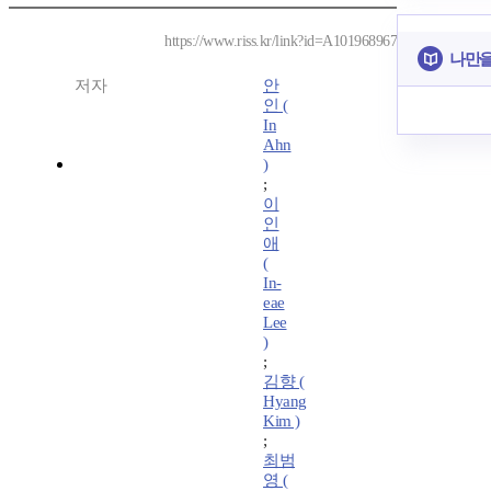
https://www.riss.kr/link?id=A101968967
나만을
저자
안
인 (
In
Ahn
)
;
이
인
애
(
In-
eae
Lee
)
;
김향 (
Hyang
Kim )
;
최범
영 (