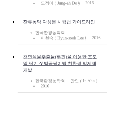
2016
도정아 ( Jung-ah Do )
잔류농약 다성분 시험법 가이드라인
한국환경농학회
2016
이현숙 ( Hyun-sook Lee )
천연식물추출물(루핀)을 이용한 포도
및 딸기 잿빛곰팡이병 친환경 방제제
개발
한국환경농학회
안인 ( In Ahn )
2016