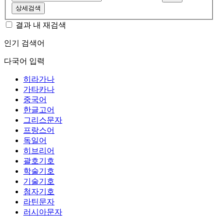
상세검색
결과 내 재검색
인기 검색어
다국어 입력
히라가나
가타카나
중국어
한글고어
그리스문자
프랑스어
독일어
히브리어
괄호기호
학술기호
기술기호
첨자기호
라틴문자
러시아문자