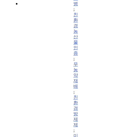
병
;
친
환
경
농
산
물
인
증
;
무
농
약
재
배
;
친
환
경
방
제
제
;
미