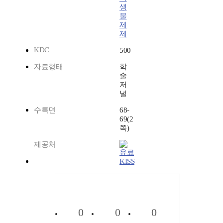
생
물
제
제
KDC
500
자료형태
학
술
저
널
수록면
68-
69(2
쪽)
제공처
KISS
0
0
0