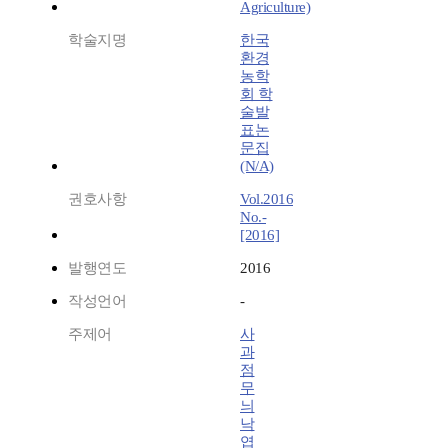
Agriculture)
학술지명
한국
환경
농학
회 학
술발
표논
문집
(N/A)
권호사항
Vol.2016
No.-
[2016]
발행연도
2016
작성언어
-
주제어
사
과
점
무
늬
낙
엽