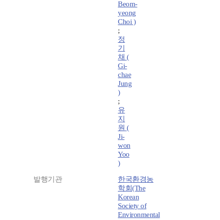
Beom-
yeong
Choi )
;
정
기
채 (
Gi-
chae
Jung
)
;
유
지
원 (
Ji-
won
Yoo
)
발행기관
한국환경농
학회(The
Korean
Society of
Environmental